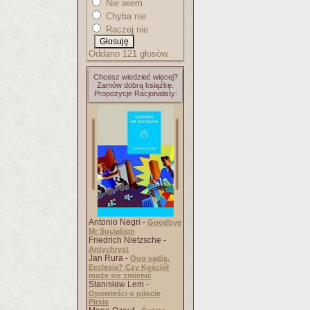
Nie wiem
Chyba nie
Raczej nie
Oddano 121 głosów.
Chcesz wiedzieć więcej?
Zamów dobrą książkę.
Propozycje Racjonalisty:
Antonio Negri -
Goodbye
Mr Socialism
Friedrich Nietzsche -
Antychryst
Jan Rura -
Quo vadis,
Ecclesia? Czy Kościół
może się zmienić
Stanisław Lem -
Opowieści o pilocie
Pirxie