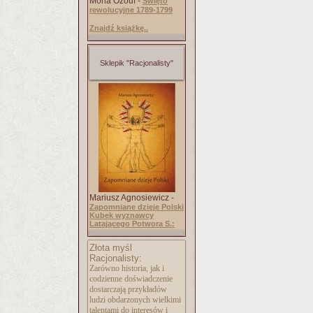
Mona Ozouf -
Święto
rewolucyjne 1789-1799
Znajdź książkę..
Sklepik "Racjonalisty"
Mariusz Agnosiewicz -
Zapomniane dzieje Polski
Kubek wyznawcy
Latającego Potwora S.:
Złota myśl
Racjonalisty:
Zarówno historia, jak i
codzienne doświadczenie
dostarczają przykładów
ludzi obdarzonych wielkimi
talentami do interesów i