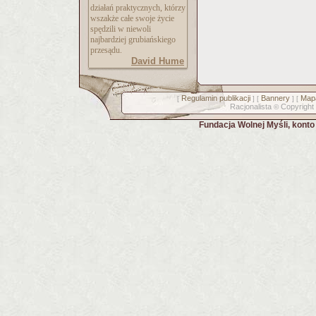
działań praktycznych, którzy
wszakże całe swoje życie
spędzili w niewoli
najbardziej grubiańskiego
przesądu.
David Hume
Regulamin publikacji
Bannery
Mapa
[
] [
] [
Racjonalista
Copyright
©
Fundacja Wolnej Myśli, kont