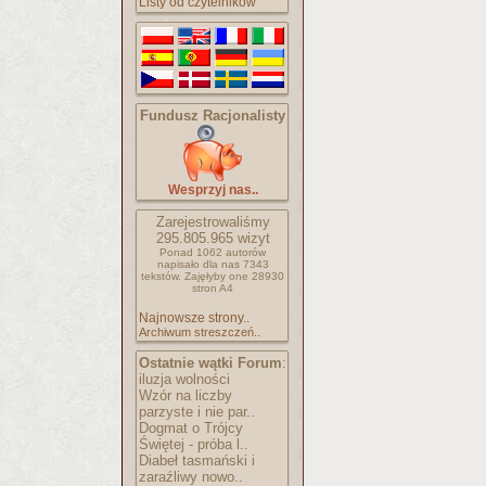
Listy od czytelników
Fundusz Racjonalisty
Wesprzyj nas..
Zarejestrowaliśmy
295.805.965
wizyt
Ponad 1062 autorów
napisało
dla nas 7343
tekstów.
Zajęłyby one 28930
stron A4
Najnowsze strony..
Archiwum streszczeń..
Ostatnie wątki Forum
:
iluzja wolności
Wzór na liczby
parzyste i nie par..
Dogmat o Trójcy
Świętej - próba l..
Diabeł tasmański i
zaraźliwy nowo..