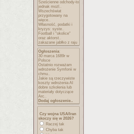
Sześcienne odchody-to
jednak możl..
Wszechświat
przygotowany na
więce..
Własność, podatki i
kryzys: syste..
Football i "okolice"
oraz aktorst..
zakazane jabłko z raju
Ogłoszenia
:
30 marca 1689r w
Polsce
Ostatnio rozważam
wdrożenie Symfonii w
chmu..
Jakie są rzeczywiste
koszty wdrożenia AI
dobre szkolenia lub
materiały dotyczące
Arc..
Dodaj ogłoszenie..
Czy wojna USA/Iran
skoczy się w 2026?
Raczej tak
Chyba tak