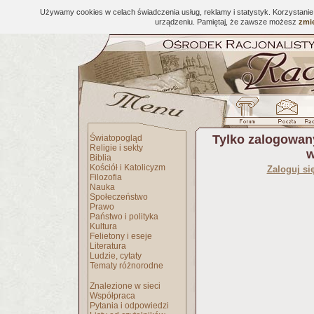
Używamy cookies w celach świadczenia usług, reklamy i statystyk. Korzystani
urządzeniu. Pamiętaj, że zawsze możesz
zmie
Tylko zalogowan
Światopogląd
Religie i sekty
w
Biblia
Kościół i Katolicyzm
Zaloguj si
Filozofia
Nauka
Społeczeństwo
Prawo
Państwo i polityka
Kultura
Felietony i eseje
Literatura
Ludzie, cytaty
Tematy różnorodne
Znalezione w sieci
Współpraca
Pytania i odpowiedzi