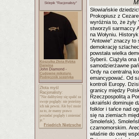
M
Sklepik "Racjonalisty"
Słowiańskie dziedzic
Prokopiusz z Cezarei
wyróżnia to, że żyły
stworzyli sarmaccy A
na Wołyniu. Historyk 
"Antowie" znaczy to 
demokrację szlachec
powstała wielka dem
Syberii. Ciążyła ona
Koszulka Złota Rybka
samodzierżawne pań
Darwina
John Diamond -
Ordy na centralną ko
Cudowne mikstury.
Podręcznik sceptyka
emancypować. Od sa
kontroli Europy. Dzi
Złota myśl
granicy między Pols
Racjonalisty:
Rzeczpospolitą a Por
"Nie dalibyśmy się spalić za
swoje poglądy: nie jesteśmy
ukraiński dominuje d
ich tak pewni. Ale być może
folklor i tańce nad o
za to, że mamy prawo
się na ziemiach mię
posiadać poglądy i zmieniać
je."
Smoleńsk). Smoleńsk
Friedrich Nietzsche
czarnomorskim. Arec
właśnie do owej wsp