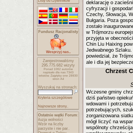
Listy od czytelników
deklarację o zacieśn
cyfryzacji i gospoda
Czechy, Słowacja, W
Bułgaria. Poza gosp
zostało inaugurowane
Fundusz Racjonalisty
w Trójmorzu europejs
przyjęta w obecności
Chin Liu Haixing pow
Jedwabnego Szlaku. 
Wesprzyj nas..
powiedział, że Trójm
Zarejestrowaliśmy
ale i dla jej bezpiec
295.775.682
wizyty
Ponad 1062 autorów
Chrzest 
napisało
dla nas 7343
tekstów.
Zajęłyby one 28930
stron A4
Wyszukaj na stronach:
Wczesne gminy chrześ
dziś państwo opiekuń
Kryteria szczegółowe
wdowami i potrzebują
Najnowsze strony..
potrzebujących, szuk
Ostatnie wątki Forum
:
zorganizowana siatka
iluzja wolności
mógł liczyć na wspar
Wzór na liczby
wspólnoty chrześcija
parzyste i nie par..
Dogmat o Trójcy