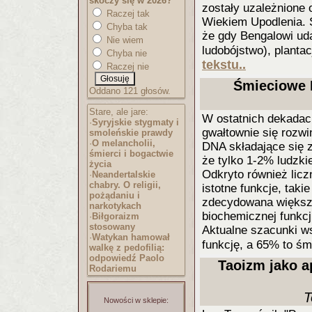
skoczy się w 2026?
zostały uzależnione 
Raczej tak
Wiekiem Upodlenia. 
Chyba tak
że gdy Bengalowi uda
Nie wiem
ludobójstwo), planta
Chyba nie
tekstu..
Raczej nie
Śmieciowe D
Oddano 121 głosów.
Stare, ale jare:
W ostatnich dekada
·
Syryjskie stygmaty i
gwałtownie się rozw
smoleńskie prawdy
·
O melancholii,
DNA składające się z 
śmierci i bogactwie
że tylko 1-2% ludzki
życia
Odkryto również liczn
·
Neandertalskie
chabry. O religii,
istotne funkcje, taki
pożądaniu i
zdecydowana większo
narkotykach
biochemicznej funkcj
·
Biłgoraizm
stosowany
Aktualne szacunki ws
·
Watykan hamował
funkcję, a 65% to ś
walkę z pedofilią:
odpowiedź Paolo
Taoizm jako ap
Rodariemu
T
Nowości w sklepie: