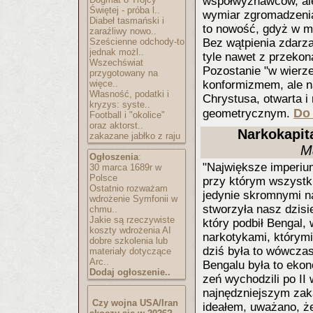
współwyznawców, ale 
Świętej - próba l..
wymiar zgromadzenia
Diabeł tasmański i
to nowość, gdyż w my
zaraźliwy nowo..
Sześcienne odchody-to
Bez wątpienia zdarzał
jednak możl..
tyle nawet z przekon
Wszechświat
Pozostanie "w wierz
przygotowany na
więce..
konformizmem, ale n
Własność, podatki i
Chrystusa, otwarta i 
kryzys: syste..
Do 
geometrycznym.
Football i "okolice"
oraz aktorst..
Narkokapit
zakazane jabłko z raju
M
Ogłoszenia
:
"Największe imperiu
30 marca 1689r w
Polsce
przy którym wszystki
Ostatnio rozważam
jedynie skromnymi n
wdrożenie Symfonii w
stworzyła nasz dzis
chmu..
Jakie są rzeczywiste
który podbił Bengal, 
koszty wdrożenia AI
narkotykami, którymi
dobre szkolenia lub
dziś była to wówczas
materiały dotyczące
Arc..
Bengalu była to eko
Dodaj ogłoszenie..
zeń wychodzili po II
najnędzniejszym zaką
Czy wojna USA/Iran
ideałem, uważano, ż