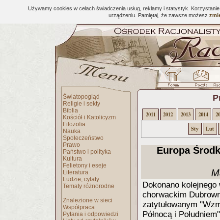
Używamy cookies w celach świadczenia usług, reklamy i statystyk. Korzystani
urządzeniu. Pamiętaj, że zawsze możesz
zmie
P
Światopogląd
Religie i sekty
Biblia
2011
2012
2013
2014
2
Kościół i Katolicyzm
Filozofia
Sty
Lut
Nauka
Społeczeństwo
Prawo
Europa Środk
Państwo i polityka
Kultura
Felietony i eseje
M
Literatura
Ludzie, cytaty
Dokonano kolejnego
Tematy różnorodne
chorwackim Dubrowni
Znalezione w sieci
zatytułowanym "Wzm
Współpraca
Północą i Południem"
Pytania i odpowiedzi