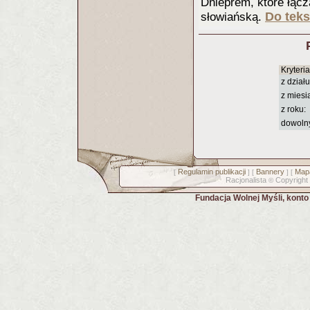
Dnieprem, które łąc
Do teks
słowiańską.
Kryteri
z działu
z miesi
z roku:
dowoln
Regulamin publikacji
Bannery
Mapa
[
] [
] [
Racjonalista
Copyright
©
Fundacja Wolnej Myśli, kont