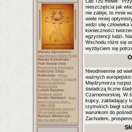
Lao Tzu mówił: "Przy
nieszczęścia jak wła
nie zabije, to mnie w
wiele mniej optymist
widzi siłę człowieka 
konieczności tworzen
egzystencji ludzi. N
Wschodu różni się od 
wyzbyciem się potrz
Mariusz Agnosiewicz -
Zapomniane dzieje Polski
O
Wanda Krzemińska i
Piotr Nowak (red) -
Przestrzenie informacji
Nieodmiennie od wie
Katarzyna Sztop-
Rutkowska -
Próba
ważnych europejskic
dialogu. Polacy i Żydzi w
Międzymorza rozpozn
międzywojennym
Białymstoku
świadczą liczne ślad
Ludwik Bazylow -
Czarnomorskiej. W ś
Obalenie caratu
Kerstin Steinbach -
Były
kupcy, zakładający 
kiedyś lepsze czasy...
(1965-1975)
rzymskich biegł szl
Znienawidzone obrazy i
warunkom do pośred
ich wyparty przekaz
Barbara Włodarczyk -
Zachodem, prosperow
Nie ma jednej Rosji
Sł