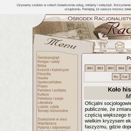
Używamy cookies w celach świadczenia usług, reklamy i statystyk. Korzystani
urządzeniu. Pamiętaj, że zawsze możesz
zmie
P
Światopogląd
Religie i sekty
Biblia
2011
2012
2013
2014
2
Kościół i Katolicyzm
Filozofia
Sty
Lut
Nauka
Społeczeństwo
Prawo
Koło his
Państwo i polityka
Kultura
M
Felietony i eseje
Literatura
Oficjalni socjologowi
Ludzie, cytaty
publicznie, że zmiana
Tematy różnorodne
częścią większego t
Znalezione w sieci
wielkim kryzysem ek
Współpraca
faszyzmu, gdzie dop
Pytania i odpowiedzi