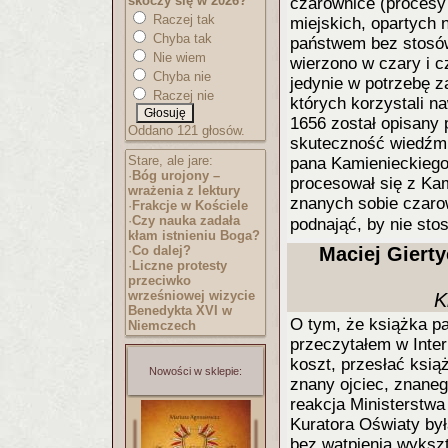
skoczy się w 2026?
czarownice (procesy
Raczej tak
miejskich, opartych 
Chyba tak
państwem bez stosów
Nie wiem
wierzono w czary i c
Chyba nie
jedynie w potrzebę z
Raczej nie
których korzystali n
1656 został opisany 
Oddano 121 głosów.
skuteczność wiedźm z
Stare, ale jare:
pana Kamienieckiego.
·
Bóg urojony –
procesował się z Kam
wrażenia z lektury
znanych sobie czaro
·
Frakcje w Kościele
·
Czy nauka zadała
podnająć, by nie sto
kłam istnieniu Boga?
·
Co dalej?
Maciej Giert
·
Liczne protesty
przeciwko
wrześniowej wizycie
K
Benedykta XVI w
O tym, że książka pa
Niemczech
przeczytałem w Inte
koszt, przesłać ksią
Nowości w sklepie:
znany ojciec, znaneg
reakcja Ministerstw
Kuratora Oświaty był
bez wątpienia wykszt