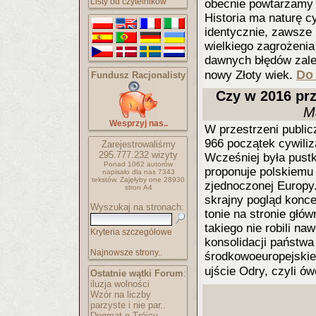
Listy od czytelników
obecnie powtarzamy d
Historia ma naturę cy
identycznie, zawsze 
wielkiego zagrożenia
dawnych błędów zależ
Do 
nowy Złoty wiek.
Fundusz Racjonalisty
Czy w 2016 pr
M
Wesprzyj nas..
W przestrzeni public
966 początek cywiliz
Zarejestrowaliśmy
295.777.232
wizyty
Wcześniej była pust
Ponad 1062 autorów
proponuje polskiemu
napisało
dla nas 7343
tekstów.
Zajęłyby one 28930
zjednoczonej Europy.
stron A4
skrajny pogląd konce
Wyszukaj na stronach:
tonie na stronie głó
takiego nie robili na
Kryteria szczegółowe
konsolidacji państwa 
Najnowsze strony..
środkowoeuropejskie
ujście Odry, czyli ó
Ostatnie wątki Forum
:
iluzja wolności
Wzór na liczby
parzyste i nie par..
Dogmat o Trójcy