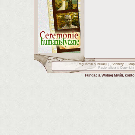
Regulamin publikacji
Bannery
Mapa
[
] [
] [
Racjonalista
Copyright
©
Fundacja Wolnej Myśli, kont