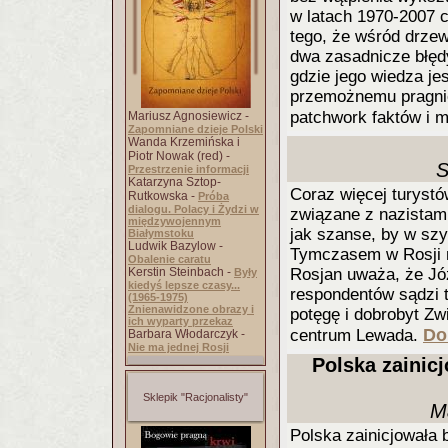
w latach 1970-2007 
tego, że wśród drzew
dwa zasadnicze błędy
gdzie jego wiedza je
przemożnemu pragnie
patchwork faktów i 
Mariusz Agnosiewicz -
Zapomniane dzieje Polski
Wanda Krzemińska i
Piotr Nowak (red) -
S
Przestrzenie informacji
Katarzyna Sztop-
Coraz więcej turystó
Rutkowska -
Próba
dialogu. Polacy i Żydzi w
związane z nazistami
międzywojennym
jak szanse, by w szyb
Białymstoku
Ludwik Bazylow -
Tymczasem w Rosji ma
Obalenie caratu
Kerstin Steinbach -
Rosjan uważa, że Józ
Były
kiedyś lepsze czasy...
respondentów sądzi 
(1965-1975)
Znienawidzone obrazy i
potęgę i dobrobyt Z
ich wyparty przekaz
Do
centrum Lewada.
Barbara Włodarczyk -
Nie ma jednej Rosji
Polska zainic
Sklepik "Racjonalisty"
M
Polska zainicjowała