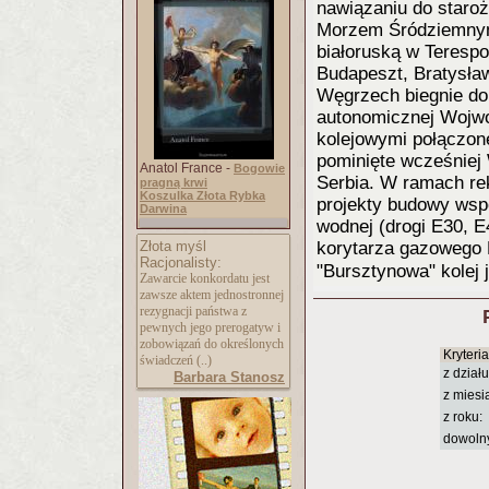
nawiązaniu do staro
Morzem Śródziemnym
białoruską w Terespo
Budapeszt, Bratysław
Węgrzech biegnie do 
autonomicznej Wojwo
kolejowymi połączon
pominięte wcześniej 
Anatol France -
Bogowie
Serbia. W ramach re
pragną krwi
Koszulka Złota Rybka
projekty budowy wspól
Darwina
wodnej (drogi E30, E
Złota myśl
korytarza gazowego 
Racjonalisty:
"Bursztynowa" kolej 
Zawarcie konkordatu jest
zawsze aktem jednostronnej
rezygnacji państwa z
pewnych jego prerogatyw i
zobowiązań do określonych
Kryteri
świadczeń (..)
z działu
Barbara Stanosz
z miesi
z roku:
dowoln