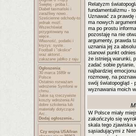
Relatyzm światopogl
Świętej - próba l..
Diabeł tasmański i
fundamentalizmu - to
zaraźliwy nowo..
Uznawać za prawdę (
Sześcienne odchody-to
ma nowych argumentów
jednak możl..
Wszechświat
ma po prostu informa
przygotowany na
pozostaję na nie otw
więce..
argumenty, prawda ta
Własność, podatki i
kryzys: syste..
uznania jej za absol
Football i "okolice"
stanowi punkt odnies
oraz aktorst..
że istnieją warunki,
zakazane jabłko z raju
zadać sobie pytanie,
Ogłoszenia
:
najbardziej emocjonu
30 marca 1689r w
rozmowę, na poznaw
Polsce
Ostatnio rozważam
swój światopogląd -
wdrożenie Symfonii w
wyznawania moich w
chmu..
Jakie są rzeczywiste
koszty wdrożenia AI
M
dobre szkolenia lub
materiały dotyczące
W Polsce miały miej
Arc..
Dodaj ogłoszenie..
zakończyło się wyrok
skala tego zjawiska 
sąsiadującymi z Nie
Czy wojna USA/Iran