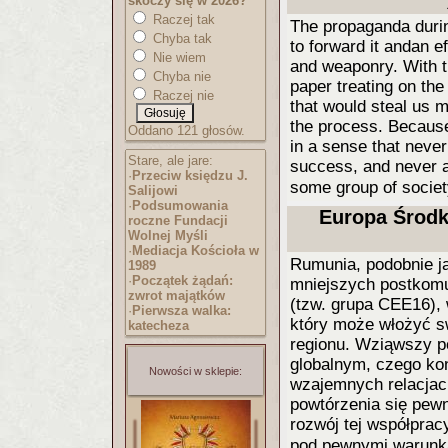
skoczy się w 2026?
Raczej tak
The propaganda durin
Chyba tak
to forward it andan e
Nie wiem
and weaponry. With t
Chyba nie
paper treating on th
Raczej nie
that would steal us 
the process. Becaus
Oddano 121 głosów.
in a sense that neve
Stare, ale jare:
success, and never a
·
Przeciw księdzu J.
some group of socie
Salijowi
·
Podsumowania
Europa Środk
roczne Fundacji
Wolnej Myśli
·
Mediacja Kościoła w
Rumunia, podobnie ja
1989
·
Początek żądań:
mniejszych postkomu
zwrot majątków
(tzw. grupa CEE16), 
·
Pierwsza walka:
który może włożyć s
katecheza
regionu. Wziąwszy 
globalnym, czego ko
Nowości w sklepie:
wzajemnych relacjach
powtórzenia się pewn
rozwój tej współprac
pod pewnymi warun