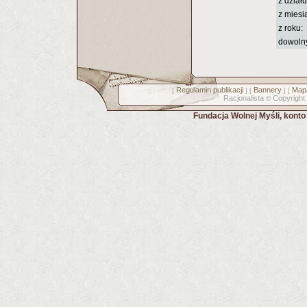
z działu
z miesi
z roku:
dowoln
Regulamin publikacji
Bannery
Mapa
[
] [
] [
Racjonalista
Copyright
©
Fundacja Wolnej Myśli, kont