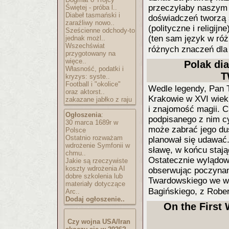
przeczyłaby naszym 
Świętej - próba l..
Diabeł tasmański i
doświadczeń tworzą 
zaraźliwy nowo..
(polityczne i religij
Sześcienne odchody-to
(ten sam język w ró
jednak możl..
Wszechświat
różnych znaczeń dla
przygotowany na
więce..
Polak di
Własność, podatki i
T
kryzys: syste..
Football i "okolice"
Wedle legendy, Pan 
oraz aktorst..
Krakowie w XVI wiek
zakazane jabłko z raju
i znajomość magii. C
Ogłoszenia
:
podpisanego z nim cy
30 marca 1689r w
może zabrać jego dus
Polsce
Ostatnio rozważam
planował się udawać
wdrożenie Symfonii w
sławę, w końcu staj
chmu..
Ostatecznie wylądowa
Jakie są rzeczywiste
koszty wdrożenia AI
obserwując poczynani
dobre szkolenia lub
Twardowskiego we w
materiały dotyczące
Bagińskiego, z Robe
Arc..
Dodaj ogłoszenie..
On the First
Czy wojna USA/Iran