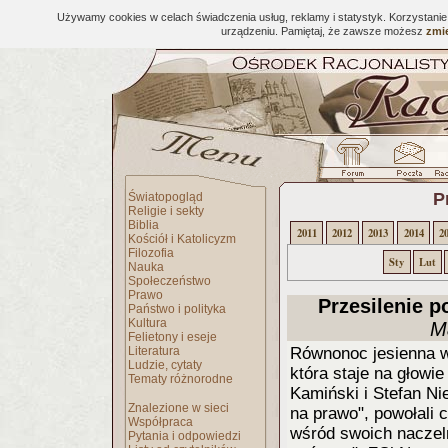
Używamy cookies w celach świadczenia usług, reklamy i statystyk. Korzystani
urządzeniu. Pamiętaj, że zawsze możesz
zmie
P
Światopogląd
Religie i sekty
Biblia
2011
2012
2013
2014
2
Kościół i Katolicyzm
Filozofia
Sty
Lut
Nauka
Społeczeństwo
Prawo
Przesilenie p
Państwo i polityka
Kultura
M
Felietony i eseje
Literatura
Równonoc jesienna w 
Ludzie, cytaty
która staje na głowi
Tematy różnorodne
Kamiński i Stefan Ni
Znalezione w sieci
na prawo", powołali 
Współpraca
wśród swoich naczeln
Pytania i odpowiedzi