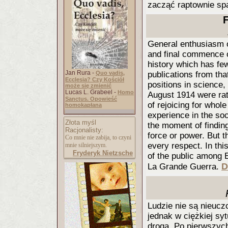
zacząć raptownie s
General enthusiasm of
and final commence o
history which has few
Jan Rura -
Quo vadis,
publications from th
Ecclesia? Czy Kościół
positions in science,
może się zmienić
Lucas L. Grabeel -
Homo
August 1914 were rat
Sanctus. Opowieść
of rejoicing for whole
homokapłana
experience in the soc
Złota myśl
the moment of findin
Racjonalisty:
force or power. But th
Co mnie nie zabija, to czyni
every respect. In thi
mnie silniejszym.
Fryderyk Nietzsche
of the public among 
D
La Grande Guerra.
Ludzie nie są nieucz
jednak w ciężkiej syt
droga. Po pierwszyc