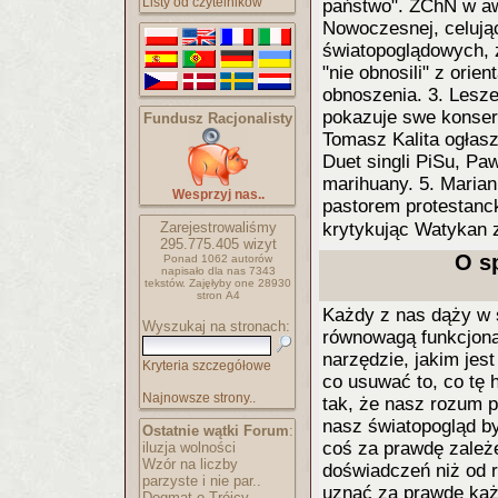
Listy od czytelników
państwo". ZChN w awa
Nowoczesnej, celując
światopoglądowych, 
"nie obnosili" z orie
obnoszenia. 3. Leszek
pokazuje swe konser
Fundusz Racjonalisty
Tomasz Kalita ogłas
Duet singli PiSu, Paw
marihuany. 5. Maria
Wesprzyj nas..
pastorem protestanck
Zarejestrowaliśmy
krytykując Watykan z
295.775.405
wizyt
O s
Ponad 1062 autorów
napisało
dla nas 7343
tekstów.
Zajęłyby one 28930
stron A4
Każdy z nas dąży w 
Wyszukaj na stronach:
równowagą funkcjona
narzędzie, jakim jes
Kryteria szczegółowe
co usuwać to, co tę 
Najnowsze strony..
tak, że nasz rozum 
nasz światopogląd by
Ostatnie wątki Forum
:
coś za prawdę zależ
iluzja wolności
Wzór na liczby
doświadczeń niż od 
parzyste i nie par..
uznać za prawdę każd
Dogmat o Trójcy