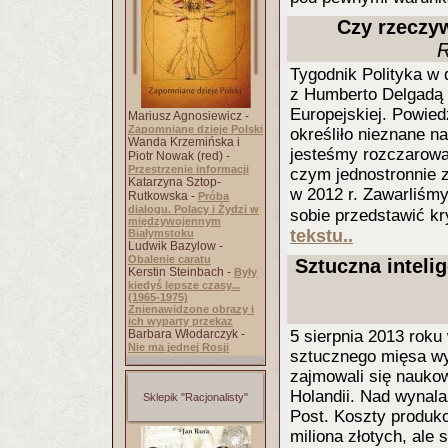
Czy rzeczyw
R
Tygodnik Polityka w 
z Humberto Delgadą 
Europejskiej. Powie
Mariusz Agnosiewicz -
Zapomniane dzieje Polski
określiło nieznane n
Wanda Krzemińska i
jesteśmy rozczarowan
Piotr Nowak (red) -
Przestrzenie informacji
czym jednostronnie 
Katarzyna Sztop-
w 2012 r. Zawarliśm
Rutkowska -
Próba
dialogu. Polacy i Żydzi w
sobie przedstawić k
międzywojennym
tekstu..
Białymstoku
Ludwik Bazylow -
Obalenie caratu
Sztuczna inteli
Kerstin Steinbach -
Były
kiedyś lepsze czasy...
(1965-1975)
Znienawidzone obrazy i
ich wyparty przekaz
Barbara Włodarczyk -
5 sierpnia 2013 roku
Nie ma jednej Rosji
sztucznego mięsa wy
zajmowali się naukow
Holandii. Nad wynal
Sklepik "Racjonalisty"
Post. Koszty produkc
miliona złotych, ale