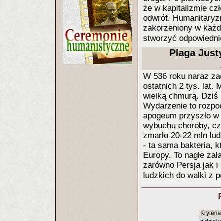
że w kapitalizmie cz
odwrót. Humanitaryzm
zakorzeniony w każde
stworzyć odpowiednie
Plaga Just
W 536 roku naraz zac
ostatnich 2 tys. lat
wielką chmurą. Dziś 
Wydarzenie to rozpo
apogeum przyszło w 
wybuchu choroby, cz
zmarło 20-22 mln ludz
- ta sama bakteria, 
Europy. To nagłe za
zarówno Persja jak i
ludzkich do walki z 
Kryteri