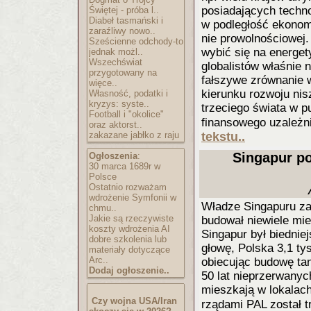
posiadających technol
Świętej - próba l..
Diabeł tasmański i
w podległość ekonomi
zaraźliwy nowo..
nie prowolnościowej.
Sześcienne odchody-to
wybić się na energe
jednak możl..
Wszechświat
globalistów właśnie 
przygotowany na
fałszywe zrównanie w
więce..
kierunku rozwoju nis
Własność, podatki i
kryzys: syste..
trzeciego świata w p
Football i "okolice"
finansowego uzależni
oraz aktorst..
zakazane jabłko z raju
tekstu..
Singapur po
Ogłoszenia
:
30 marca 1689r w
Polsce
Ostatnio rozważam
wdrożenie Symfonii w
Władze Singapuru za
chmu..
Jakie są rzeczywiste
budował niewiele mie
koszty wdrożenia AI
Singapur był biedniej
dobre szkolenia lub
głowę, Polska 3,1 ty
materiały dotyczące
Arc..
obiecując budowę tan
Dodaj ogłoszenie..
50 lat nieprzerwany
mieszkają w lokalac
Czy wojna USA/Iran
rządami PAL został 