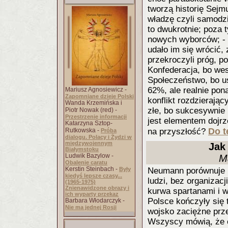
tworzą historię Sejmu
władzę czyli samodzi
to dwukrotnie; poza 
nowych wyborców; - 
udało im się wrócić,
przekroczyli próg, po
Konfederacja, bo wes
Społeczeństwo, bo us
62%, ale realnie pon
Mariusz Agnosiewicz -
Zapomniane dzieje Polski
konflikt rozdzierają
Wanda Krzemińska i
złe, bo sukcesywnie 
Piotr Nowak (red) -
Przestrzenie informacji
jest elementem dojr
Katarzyna Sztop-
Do t
Rutkowska -
na przyszłość?
Próba
dialogu. Polacy i Żydzi w
międzywojennym
Jak
Białymstoku
Ludwik Bazylow -
M
Obalenie caratu
Kerstin Steinbach -
Były
Neumann porównuje K
kiedyś lepsze czasy...
ludzi, bez organizac
(1965-1975)
Znienawidzone obrazy i
kurwa spartanami i w
ich wyparty przekaz
Polsce kończyły się 
Barbara Włodarczyk -
Nie ma jednej Rosji
wojsko zaciężne prze
Wszyscy mówią, że ob