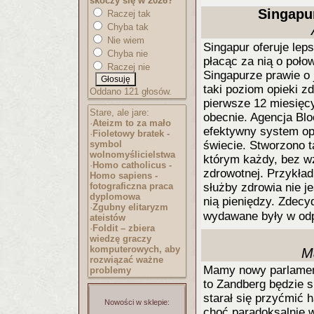
skoczy się w 2026?
Singapur
Raczej tak
Chyba tak
Nie wiem
Singapur oferuje le
Chyba nie
płacąc za nią o poło
Raczej nie
Singapurze prawie o 
taki poziom opieki z
Oddano 121 głosów.
pierwsze 12 miesięcy
Stare, ale jare:
obecnie. Agencja Blo
·
Ateizm to za mało
efektywny system op
·
Fioletowy bratek -
symbol
świecie. Stworzono t
wolnomyślicielst
wa
którym każdy, bez wz
·
Homo catholicus -
zdrowotnej. Przykła
Homo sapiens -
fotograficzna praca
służby zdrowia nie 
dyplomowa
nią pieniędzy. Zdecyd
·
Zgubny elitaryzm
wydawane były w od
ateistów
·
Foldit – zbiera
wiedzę graczy
komputerowych, aby
M
rozwiązać ważne
Mamy nowy parlament
problemy
to Zandberg będzie s
starał się przyćmić 
Nowości w sklepie:
choć paradoksalnie 