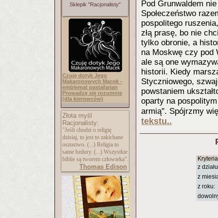
Pod Grunwaldem nie w
Sklepik "Racjonalisty"
Społeczeństwo razem
pospolitego ruszenia
złą prasę, bo nie chc
tylko obronie, a his
na Moskwę czy pod W
ale są one wymazywa
historii. Kiedy mars
Czuję dotyk Jego
Styczniowego, szwajc
Makaronowych Macek -
emblemat pastafarian
powstaniem ukształto
Prowadzę się rozumnie
(dla kierowców)
oparty na pospolitym
armią". Spójrzmy wię
Złota myśl
tekstu..
Racjonalisty:
"Jeśli chodzi o religię
dzisiaj, to jest to zakichane
oszustwo. (...) Religia to
same bzdury. (...) Wszystkie
Kryteri
biblie są tworem człowieka".
Thomas Edison
z działu
z miesi
z roku:
dowoln