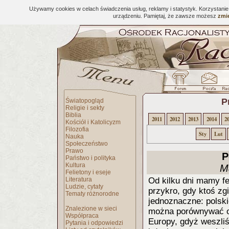
Używamy cookies w celach świadczenia usług, reklamy i statystyk. Korzystani
urządzeniu. Pamiętaj, że zawsze możesz
zmie
P
Światopogląd
Religie i sekty
Biblia
2011
2012
2013
2014
2
Kościół i Katolicyzm
Filozofia
Sty
Lut
Nauka
Społeczeństwo
Prawo
P
Państwo i polityka
Kultura
M
Felietony i eseje
Literatura
Od kilku dni mamy f
Ludzie, cytaty
przykro, gdy ktoś zgi
Tematy różnorodne
jednoznaczne: polski
Znalezione w sieci
można porównywać ob
Współpraca
Europy, gdyż weszl
Pytania i odpowiedzi