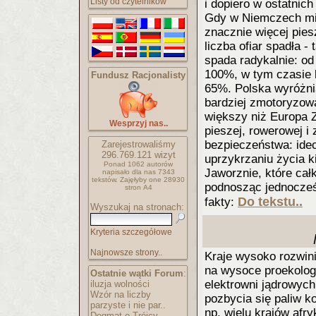
Listy od czytelników
i dopiero w ostatni
Gdy w Niemczech mia
znacznie więcej pies
liczba ofiar spadła 
spada radykalnie: o
100%, w tym czasie l
Fundusz Racjonalisty
65%. Polska wyróżni
bardziej zmotoryzo
większy niż Europa Z
Wesprzyj nas..
pieszej, rowerowej i
bezpieczeństwa: ideo
Zarejestrowaliśmy
296.769.121
wizyt
uprzykrzaniu życia 
Ponad 1062 autorów
Jaworznie, które cał
napisało
dla nas 7343
tekstów.
Zajęłyby one 28930
podnosząc jednocześ
stron A4
Do tekstu..
fakty:
Wyszukaj na stronach:
Kryteria szczegółowe
Najnowsze strony..
Kraje wysoko rozwin
na wysoce proekolog
Ostatnie wątki Forum
:
elektrowni jądrowyc
iluzja wolności
Wzór na liczby
pozbycia się paliw 
parzyste i nie par..
np. wielu krajów afr
Dogmat o Trójcy