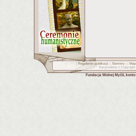
Regulamin publikacji
Bannery
Mapa
[
] [
] [
Racjonalista
Copyright
©
Fundacja Wolnej Myśli, kont