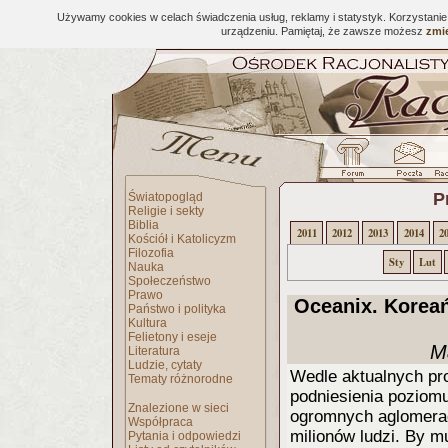
Używamy cookies w celach świadczenia usług, reklamy i statystyk. Korzystani
urządzeniu. Pamiętaj, że zawsze możesz
zmie
P
Światopogląd
Religie i sekty
Biblia
2011
2012
2013
2014
2
Kościół i Katolicyzm
Filozofia
Sty
Lut
Nauka
Społeczeństwo
Prawo
Oceanix. Korea
Państwo i polityka
Kultura
Felietony i eseje
M
Literatura
Ludzie, cytaty
Wedle aktualnych pr
Tematy różnorodne
podniesienia poziomu
Znalezione w sieci
ogromnych aglomerac
Współpraca
milionów ludzi. By m
Pytania i odpowiedzi