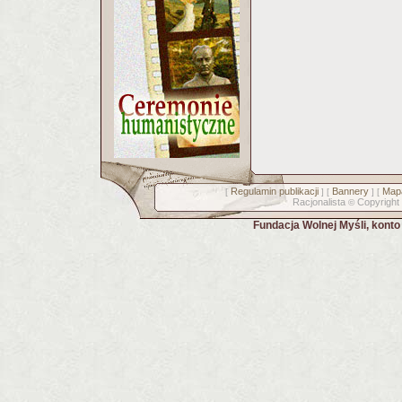
Regulamin publikacji
Bannery
Mapa
[
] [
] [
Racjonalista
Copyright
©
Fundacja Wolnej Myśli, kont