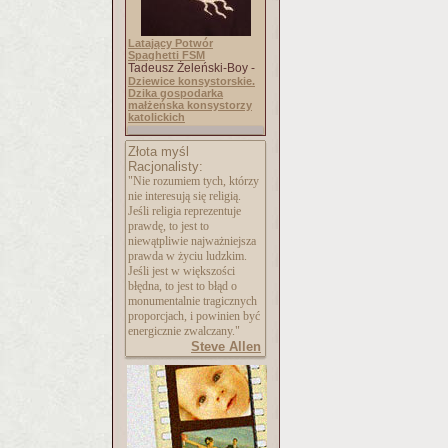
Latający Potwór
Spaghetti FSM
Tadeusz Żeleński-Boy -
Dziewice konsystorskie.
Dzika gospodarka
małżeńska konsystorzy
katolickich
Złota myśl
Racjonalisty:
"Nie rozumiem tych, którzy
nie interesują się religią.
Jeśli religia reprezentuje
prawdę, to jest to
niewątpliwie najważniejsza
prawda w życiu ludzkim.
Jeśli jest w większości
błędna, to jest to błąd o
monumentalnie tragicznych
proporcjach, i powinien być
energicznie zwalczany."
Steve Allen