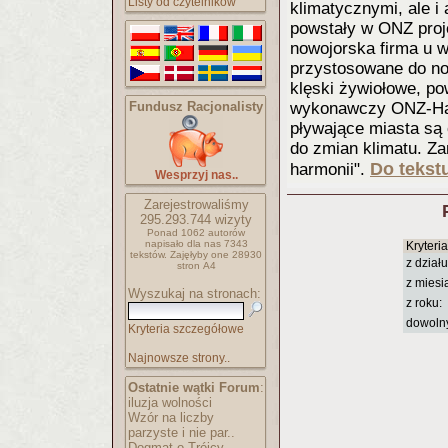
Listy od czytelników
klimatycznymi, ale i 
powstały w ONZ proj
nowojorska firma u 
przystosowane do n
klęski żywiołowe, po
Fundusz Racjonalisty
wykonawczy ONZ-Hab
pływające miasta są 
do zmian klimatu. Z
Do tekstu
harmonii".
Wesprzyj nas..
Zarejestrowaliśmy
295.293.744
wizyty
Ponad 1062 autorów
napisało
dla nas 7343
Kryteri
tekstów.
Zajęłyby one 28930
z działu
stron A4
z miesi
Wyszukaj na stronach:
z roku:
dowoln
Kryteria szczegółowe
Najnowsze strony..
Ostatnie wątki Forum
:
iluzja wolności
Wzór na liczby
parzyste i nie par..
Dogmat o Trójcy