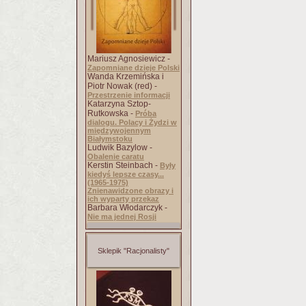
Mariusz Agnosiewicz -
Zapomniane dzieje Polski
Wanda Krzemińska i
Piotr Nowak (red) -
Przestrzenie informacji
Katarzyna Sztop-
Rutkowska -
Próba
dialogu. Polacy i Żydzi w
międzywojennym
Białymstoku
Ludwik Bazylow -
Obalenie caratu
Kerstin Steinbach -
Były
kiedyś lepsze czasy...
(1965-1975)
Znienawidzone obrazy i
ich wyparty przekaz
Barbara Włodarczyk -
Nie ma jednej Rosji
Sklepik "Racjonalisty"