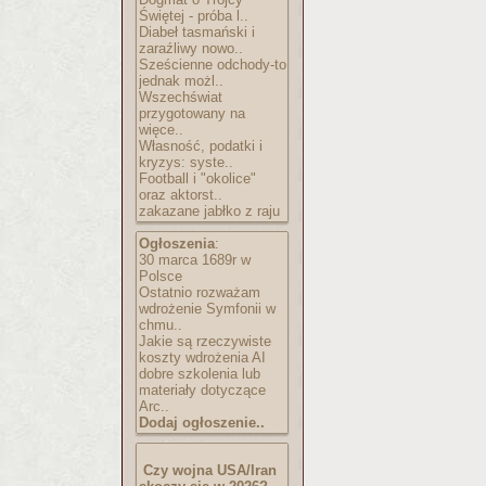
Świętej - próba l..
Diabeł tasmański i
zaraźliwy nowo..
Sześcienne odchody-to
jednak możl..
Wszechświat
przygotowany na
więce..
Własność, podatki i
kryzys: syste..
Football i "okolice"
oraz aktorst..
zakazane jabłko z raju
Ogłoszenia
:
30 marca 1689r w
Polsce
Ostatnio rozważam
wdrożenie Symfonii w
chmu..
Jakie są rzeczywiste
koszty wdrożenia AI
dobre szkolenia lub
materiały dotyczące
Arc..
Dodaj ogłoszenie..
Czy wojna USA/Iran