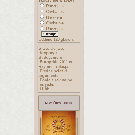
skoczy się w 2026?
Raczej tak
Chyba tak
Nie wiem
Chyba nie
Raczej nie
Oddano 120 głosów.
Stare, ale jare:
·
Kłopoty z
Buddyzmem
·
Europride 2011 w
Rzymie - relacja
·
Błędne ścieżki
argumentu
·
Danie z rekina po
indyjsku
·
Lilith
Nowości w sklepie: