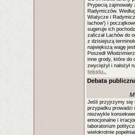
Prypecią zajmowały 
Radymiczów. Według n
Wiatycze i Radymicze
lachow') i początko
sugeruje ich pochodz
zaliczał Lachów do o
z dzisiejszą termino
największą wagę jest
Poszedł Włodzimierz 
inne grody, które do
zwyciężył i nałożył n
tekstu..
Debata publiczn
M
Jeśli przyjrzymy się
przypadku prowadzi 
niezwykle konsekwen
emocjonalne i irracjo
laboratorium politycz
wielokrotnie popełni