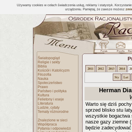
Używamy cookies w celach świadczenia usług, reklamy i statystyk. Korzystani
urządzeniu. Pamiętaj, że zawsze możesz
zmie
P
Światopogląd
Religie i sekty
Biblia
2011
2012
2013
2014
2
Kościół i Katolicyzm
Filozofia
Sty
Lut
Nauka
Społeczeństwo
Prawo
Herman Diam
Państwo i polityka
Kultura
W
Felietony i eseje
Literatura
Warto się dziś poc
Ludzie, cytaty
sprzed blisko stu la
Tematy różnorodne
wszystkie bogactwa ś
Znalezione w sieci
nasze gazy ziemne (.
Współpraca
będzie zadecydować 
Pytania i odpowiedzi