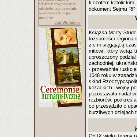
filozofem katolickim,
właściwy drogowskaz do
dokument Sejmu RP 
odnalezienia powszechnie
akceptowalnych reguł
moralnych.
Jan Woleński
Książka Marty Stude
tożsamości regionaln
ziemi sięgającą czas
mitowi, który wciąż 
uproszczony podział
zachodniej, ukraińsk
- przeważnie ruskoję
1648 roku w zasadzi
skład Rzeczypospoli
kozackich i wojny po
pozostawała nadal w 
rozbiorów; podkreśla
co przesądziło o up
burzliwych dziejach 
W
Od IX wieku tereny 