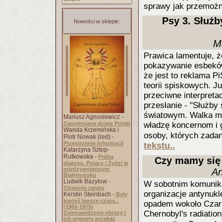
sprawy jak przemożni
Psy 3. Służby
Nowości w sklepie:
M
Prawica lamentuje, ż
pokazywanie esbeków 
że jest to reklama P
teorii spiskowych. J
przeciwne interpreta
przesłanie - "Służby
światowym. Walka mi
Mariusz Agnosiewicz -
Zapomniane dzieje Polski
władzę koncernom i 
Wanda Krzemińska i
osoby, których zadan
Piotr Nowak (red) -
Przestrzenie informacji
tekstu..
Katarzyna Sztop-
Rutkowska -
Próba
Czy mamy się
dialogu. Polacy i Żydzi w
międzywojennym
An
Białymstoku
Ludwik Bazylow -
W sobotnim komunika
Obalenie caratu
organizacje antynuk
Kerstin Steinbach -
Były
kiedyś lepsze czasy...
opadem wokoło Czarno
(1965-1975)
Chernobyl's radiation
Znienawidzone obrazy i
ich wyparty przekaz