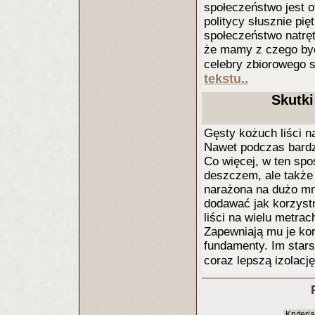
społeczeństwo jest o
politycy słusznie pię
społeczeństwo natrę
że mamy z czego być
celebry zbiorowego s
tekstu..
Skutki
Gęsty kożuch liści n
Nawet podczas bardz
Co więcej, w ten spos
deszczem, ale także 
narażona na dużo mn
dodawać jak korzystn
liści na wielu metra
Zapewniają mu je kor
fundamenty. Im stars
coraz lepszą izolacj
Kryteri