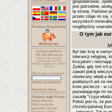
Listy od czytelników
gospodarować, społe
jest potrzebne, aże
tę stronę, Państwo p
przeto zdaje mi się, 
wszystkich minerałó
moglibyśmy unarodow
Fundusz Racjonalisty
O tym jak eur
Wesprzyj nas..
M
Zarejestrowaliśmy
Był taki kraj w samy
295.508.894
wizyty
tolerancji religijnej,
Ponad 1062 autorów
krucjatom i nieznają
napisało
dla nas 7343
tekstów.
Zajęłyby one 28930
Żydów, gdy inni ich p
stron A4
zawarł pokój wieczy
Wyszukaj na stronach:
oświecony władca de
poddanych ani że nie 
Kryteria szczegółowe
krew pociecze - w cz
Najnowsze strony..
pozwalającego im na 
zasadę "czyja władza
Ostatnie wątki Forum
:
iluzja wolności
Polski jest to, że pos
Wzór na liczby
chrześcijańskiej Eur
parzyste i nie par..
...tolerancji. Tak to
Dogmat o Trójcy