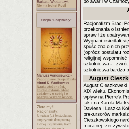
po awarii w Czarnob
Barbara Włodarczyk -
Nie ma jednej Rosji
Sklepik "Racjonalisty"
Racjonalizm Braci P
przekonania o istnien
sprawił że upatrywan
Wygnani osiedlali się
spuścizna o nich prz
(oprócz postulatu roz
religijnej wspomnieć
szkolnictwa - i zwró
szkolnictwa bardzo 
Mariusz Agnosiewicz -
August Cieszko
Zapomniane dzieje Polski
Vinod K. Wadhawan -
August Cieszkowski t
Nauka złożoności.
Trudne pytania, które
XIX wieku. Ekonomis
zadajemy o sobie i o
wpływ na Pierre'a Pr
naszym Wszechświecie
jak i na Karola Mark
Złota myśl
Daviesa i Leszka Ko
Racjonalisty:
prekursorów marksiz
Uważam (..) że studia nad
Cieszkowskiego naró
empirycznie daną naturą
ludzką i jej historią, także
moralnej rzeczywisto
społeczną, stanowią