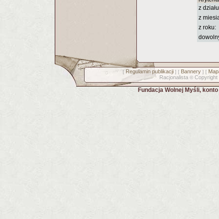
z działu
z miesi
z roku:
dowoln
Regulamin publikacji
Bannery
Mapa
[
] [
] [
Racjonalista
Copyright
©
Fundacja Wolnej Myśli, kont