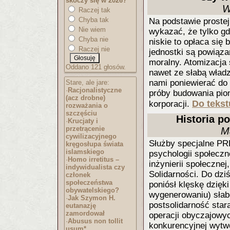
skoczy się w 2026?
W
Raczej tak
Chyba tak
Na podstawie prostej
Nie wiem
wykazać, że tylko g
Chyba nie
niskie to opłaca się
Raczej nie
jednostki są powiąza
moralny. Atomizacja 
Oddano 121 głosów.
nawet ze słabą wład
nami poniewierać do
Stare, ale jare:
·
Racjonalistyczne
próby budowania pio
(acz drobne)
Do tekst
korporacji.
rozważania o
szczęściu
Historia p
·
Krucjaty i
przetrącenie
M
cywilizacyjnego
Służby specjalne PR
kręgosłupa świata
islamskiego
psychologii społecz
·
Homo irretitus –
inżynierii społeczne
indywidualista czy
Solidarności. Do dziś
członek
społeczeństwa
poniósł klęskę dzięk
obywatelskiego?
wygenerowaniu) słabo
·
Jak Szymon H.
postsolidarność star
eutanazję
zamordował
operacji obyczajowyc
·
Abusus non tollit
konkurencyjnej wytw
usum*