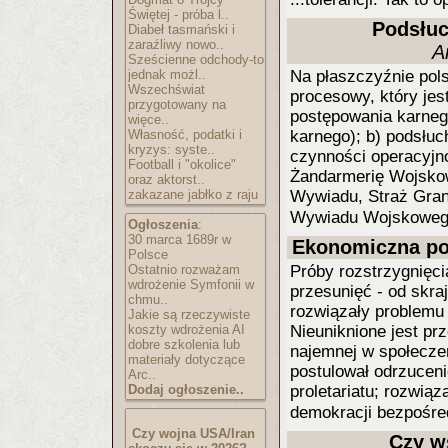
Świętej - próba l..
Podsłuc
Diabeł tasmański i
zaraźliwy nowo..
A
Sześcienne odchody-to
jednak możl..
Na płaszczyźnie pol
Wszechświat
procesowy, który je
przygotowany na
postępowania karneg
więce..
Własność, podatki i
karnego); b) podsłu
kryzys: syste..
czynności operacyjn
Football i "okolice"
Żandarmerię Wojsko
oraz aktorst..
zakazane jabłko z raju
Wywiadu, Straż Gran
Wywiadu Wojskoweg
Ogłoszenia
:
30 marca 1689r w
Ekonomiczna pod
Polsce
Ostatnio rozważam
Próby rozstrzygnięc
wdrożenie Symfonii w
przesunięć - od skra
chmu..
rozwiązały problemu 
Jakie są rzeczywiste
koszty wdrożenia AI
Nieuniknione jest pr
dobre szkolenia lub
najemnej w społeczeń
materiały dotyczące
postulował odrzuceni
Arc..
Dodaj ogłoszenie..
proletariatu; rozwią
demokracji bezpośred
Czy wojna USA/Iran
Czy w