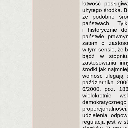
łatwość posługiw
użytego środka. B
że podobne śro
państwach. Tyl
i historycznie 
państwie prawny
zatem o zastoso
w tym sensie, że 
bądź w stopniu
zastosowaniu inn
środki jak najmnie
wolność ulegają 
października 200
6/2000, poz. 188
wielokrotnie 
demokratycz
proporcjonalnośc
udzielenia odpow
regulacja jest w 