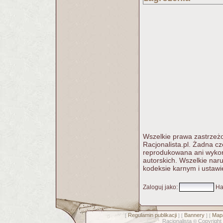
Wszelkie prawa zastrzeżo
Racjonalista.pl. Żadna c
reprodukowana ani wykorz
autorskich. Wszelkie nar
kodeksie karnym i ustawi
Zaloguj jako
:
Ha
Regulamin publikacji
Bannery
Mapa
[
] [
] [
Racjonalista
Copyright
©