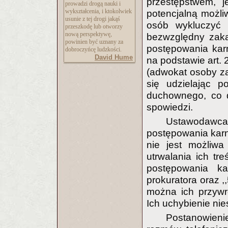
przestępstwem, j
prowadzi drogą nauki i
wykształcenia, i ktokolwiek
potencjalną możli
usunie z tej drogi jakąś
osób wykluczyć n
przeszkodę lub otworzy
nową perspektywę,
bezwzględny zaka
powinien być uznany za
postępowania karn
dobroczyńcę ludzkości.
David Hume
na podstawie art.
(adwokat osoby za
się udzielając 
duchownego, co d
spowiedzi.
Ustawodawca
postępowania karne
nie jest możliwa
utrwalania ich tr
postępowania ka
prokuratora oraz ,
można ich przywró
Ich uchybienie nie
Postanowieni