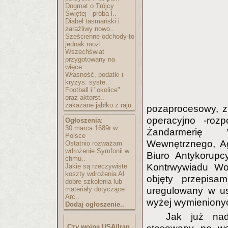
Dogmat o Trójcy
Świętej - próba l..
Diabeł tasmański i
zaraźliwy nowo..
Sześcienne odchody-to
jednak możl..
Wszechświat
przygotowany na
więce..
Własność, podatki i
kryzys: syste..
Football i "okolice"
oraz aktorst..
zakazane jabłko z raju
pozaprocesowy, z
operacyjno -rozp
Ogłoszenia
:
30 marca 1689r w
Żandarmerię 
Polsce
Wewnętrznego, Ag
Ostatnio rozważam
wdrożenie Symfonii w
Biuro Antykorup
chmu..
Kontrwywiadu Woj
Jakie są rzeczywiste
koszty wdrożenia AI
objęty przepisa
dobre szkolenia lub
uregulowany w u
materiały dotyczące
Arc..
wyżej wymienionych
Dodaj ogłoszenie..
Jak już na
Czy wojna USA/Iran