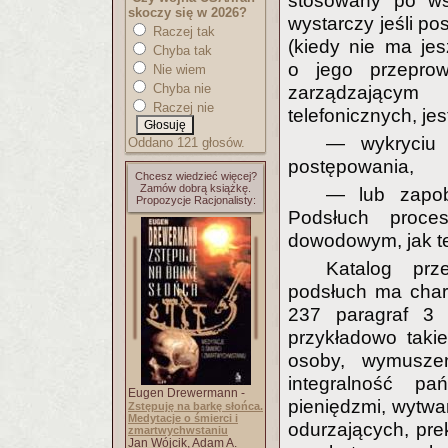
stosowany po ws
skoczy się w 2026?
wystarczy jeśli po
Raczej tak
(kiedy nie ma je
Chyba tak
o jego przeprow
Nie wiem
Chyba nie
zarządzającym 
Raczej nie
telefonicznych, je
— wykryciu 
Oddano 121 głosów.
postępowania,
Chcesz wiedzieć więcej?
Zamów dobrą książkę.
— lub zapob
Propozycje Racjonalisty:
Podsłuch proc
dowodowym, jak t
Katalog prz
podsłuch ma chara
237 paragraf 3 
przykładowo taki
osoby, wymusze
integralność pa
Eugen Drewermann -
pieniędzmi, wytwar
Zstępuję na barkę słońca.
Medytacje o śmierci i
odurzających, pre
zmartwychwstaniu
Jan Wójcik, Adam A.