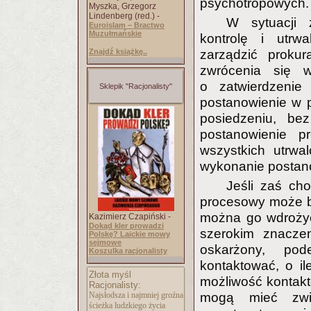
psychotropowych.
Myszka, Grzegorz
Lindenberg (red.) -
W sytuacji z
Euroislam – Bractwo
Muzułmańskie
kontrolę i utrw
zarządzić prokur
Znajdź książkę..
zwrócenia się 
o zatwierdzenie
Sklepik "Racjonalisty"
postanowienie w p
posiedzeniu, bez
postanowienie p
wszystkich utrwa
wykonanie postano
Jeśli zaś ch
procesowy może by
można go wdrożyć
Kazimierz Czapiński -
Dokąd kler prowadzi
szerokim znaczen
Polskę? Laickie mowy
sejmowe
oskarżony, pod
Koszulka racjonalisty
kontaktować, o i
Złota myśl
możliwość kontakt
Racjonalisty:
mogą mieć zwi
Najsłodsza i najmniej groźna
ścieżka ludzkiego życia