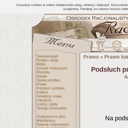
Używamy cookies w celach świadczenia usług, reklamy i statystyk. Korzystani
urządzeniu. Pamiętaj, że zawsze możesz
zmie
Prawo
Prawo kar
Światopogląd
»
Religie i sekty
Biblia
Podsłuch p
Kościół i Katolicyzm
Filozofia
Nauka
A
Społeczeństwo
Prawo
Państwo i polityka
Kultura
Felietony i eseje
Literatura
Ludzie, cytaty
Tematy różnorodne
Znalezione w sieci
Na podst
Współpraca
Pytania i odpowiedzi