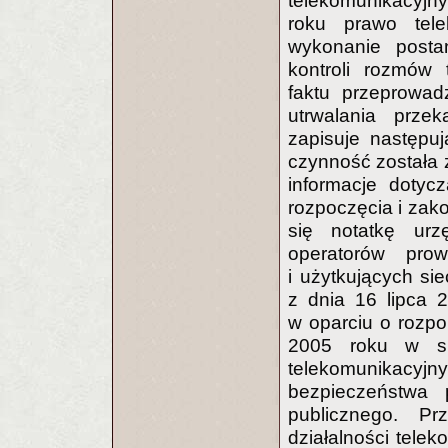
telekomunikacyjn
roku prawo tele
wykonanie posta
kontroli rozmów 
faktu przeprowadz
utrwalania prze
zapisuje następuj
czynność została 
informacje dotyc
rozpoczęcia i zako
się notatkę urz
operatorów prow
i użytkujących si
z dnia 16 lipca 
w oparciu o rozpo
2005 roku w spr
telekomunikacyjn
bezpieczeństwa 
publicznego. Pr
działalności tele