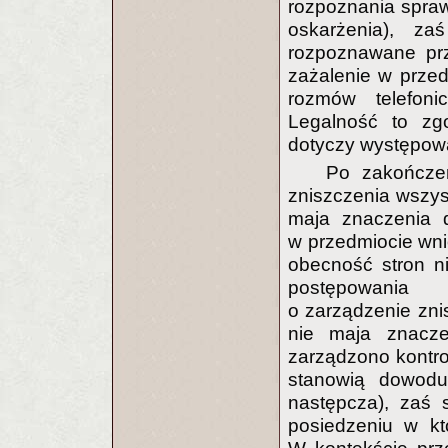
rozpoznania sprawy
oskarżenia), za
rozpoznawane prz
zażalenie w przedm
rozmów telefoni
Legalność to zg
dotyczy występowa
Po zakończen
zniszczenia wszyst
maja znaczenia 
w przedmiocie wni
obecność stron ni
postępowania 
o zarządzenie znis
nie maja znacze
zarządzono kontrol
stanowią dowodu
następcza), zaś 
posiedzeniu w kt