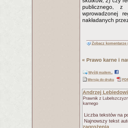
skutków, 2) czy re
publicznego, z
wprowadzonej reg
nakładanych przez 
Zobacz komentarze (
«
Prawo karne i na
Wyślij mailem..
Wersja do druku
PD
Andrzej Lebiedow
Prawnik z Lubelszczyzn
karnego
Liczba tekstów na po
Najnowszy tekst aut
zagrożenia