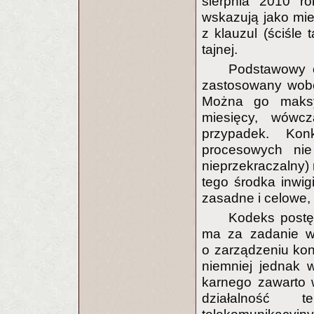
sierpnia 2010 ro
wskazują jako mie
z klauzul (ściśle 
tajnej.
Podstawowy 
zastosowany wobe
Można go maksy
miesięcy, wówcz
przypadek. Konk
procesowych nie
nieprzekraczalny) 
tego środka inwi
zasadne i celowe, 
Kodeks postę
ma za zadanie wy
o zarządzeniu kont
niemniej jednak 
karnego zawarto w
działalność te