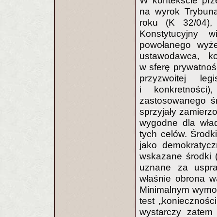
W kontekście prz
na wyrok Trybuna
roku (K 32/04), 
Konstytucyjny wi
powołanego wyże
ustawodawca, kon
w sferę prywatnośc
przyzwoitej le
i konkretności
zastosowanego śr
sprzyjały zamierzo
wygodne dla wład
tych celów. Środ
jako demokratycz
wskazane środki (
uznane za uspraw
właśnie obrona w
Minimalnym wymogi
test „koniecznoś
wystarczy zatem 