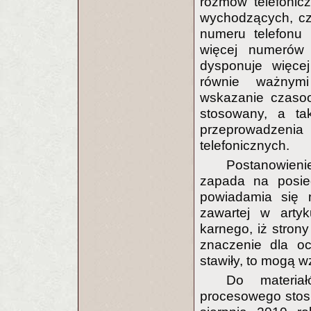
rozmów telefonic
wychodzących, czy
numeru telefonu
więcej numerów 
dysponuje więcej
równie ważnymi
wskazanie czasoo
stosowany, a ta
przeprowadzenia
telefonicznych.
Postanowien
zapada na posied
powiadamia się n
zawartej w arty
karnego, iż strony
znaczenie dla oc
stawiły, to mogą w
Do materia
procesowego stosu