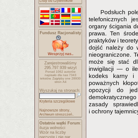
Listy od czytelników
Podsłuch pole
telefonicznych j
organy ścigania d
prawa. Ten środek
Fundusz Racjonalisty
praktyków i teoret
dojść należy do w
nieograniczone. T
Wesprzyj nas..
może się stać dl
Zarejestrowaliśmy
295.797.939
wizyt
inwigilacji — o 
Ponad 1062 autorów
kodeks karny i
napisało
dla nas 7343
tekstów.
Zajęłyby one 28930
poważnych kłopot
stron A4
opozycji do je
Wyszukaj na stronach:
demokratycznego
Kryteria szczegółowe
zasady sprawiedl
i ochrony tajemni
Najnowsze strony..
Archiwum streszczeń..
Ostatnie wątki Forum
:
iluzja wolności
Wzór na liczby
parzyste i nie par..