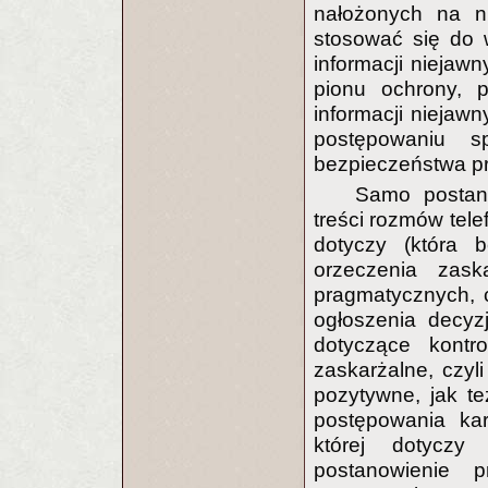
nałożonych na n
stosować się do 
informacji niejawn
pionu ochrony, 
informacji niejawn
postępowaniu s
bezpieczeństwa p
Samo postano
treści rozmów tele
dotyczy (która 
orzeczenia zask
pragmatycznych, 
ogłoszenia decyz
dotyczące kontro
zaskarżalne, czyl
pozytywne, jak t
postępowania kar
której dotyczy
postanowienie 