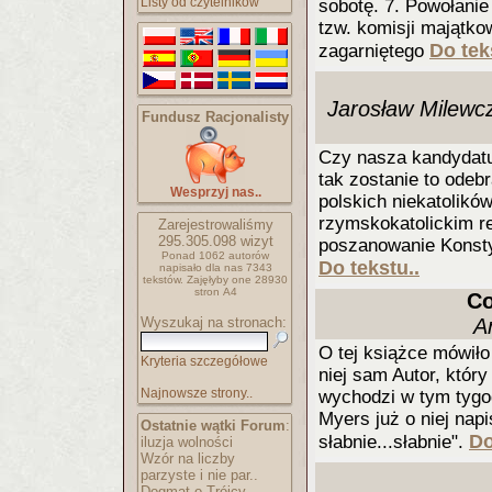
Listy od czytelników
sobotę. 7. Powołanie
tzw. komisji majątko
Do tek
zagarniętego
Jarosław Milewcz
Fundusz Racjonalisty
Czy nasza kandydatur
tak zostanie to odeb
Wesprzyj nas..
polskich niekatolik
rzymskokatolickim r
Zarejestrowaliśmy
295.305.098
wizyt
poszanowanie Konstyt
Ponad 1062 autorów
Do tekstu..
napisało
dla nas 7343
tekstów.
Zajęłyby one 28930
stron A4
Co
Wyszukaj na stronach:
A
O tej książce mówił
Kryteria szczegółowe
niej sam Autor, który
Najnowsze strony..
wychodzi w tym tygod
Myers już o niej napis
Ostatnie wątki Forum
:
Do
słabnie...słabnie".
iluzja wolności
Wzór na liczby
parzyste i nie par..
Dogmat o Trójcy