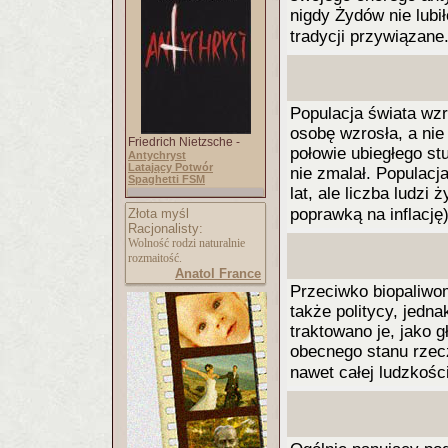
nigdy Żydów nie lubił
tradycji przywiązane
Populacja świata wzro
osobę wzrosła, a nie
Friedrich Nietzsche -
połowie ubiegłego stu
Antychryst
Latający Potwór
nie zmalał. Populacja
Spaghetti FSM
lat, ale liczba ludzi
poprawką na inflację)
Złota myśl
Racjonalisty:
Wolność rodzi naturalnie
rozmaitość.
Anatol France
Przeciwko biopaliwom
także politycy, jedn
traktowano je, jako 
obecnego stanu rzec
nawet całej ludzkośc