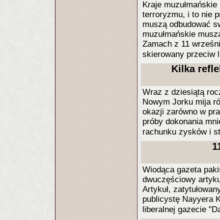
Kraje muzułmańskie 
terroryzmu, i to nie
muszą odbudować swoj
muzułmańskie muszą 
Zamach z 11 wrześni
skierowany przeciw 
Kilka refl
Wraz z dziesiątą roc
Nowym Jorku mija rów
okazji zarówno w pra
próby dokonania mnie
rachunku zysków i st
1
Wiodąca gazeta paki
dwuczęściowy artykuł
Artykuł, zatytułowany
publicystę Nayyera 
liberalnej gazecie "D