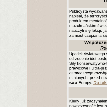
n
Publicysta wydawane
napisał, że terroryśc
produktem mentalnoś
muzułmańskim świeci
nauczyli się lekcji, 
zamiast czepiania si
Współczes
Ra
Upadek światowego 
odrzucenie idei post
Siły konserwatywno-t
prawicowe i ultra-pr
ostatecznego rozwią
minionych, przed-no
Do tek
wiek
Europy.
Kiedy już zaczynałe
nowoczesność jest na