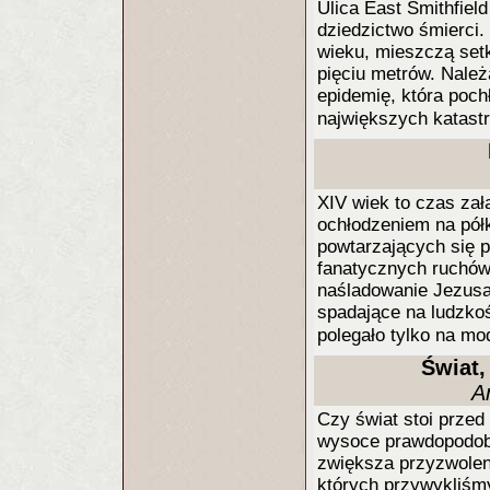
Ulica East Smithfiel
dziedzictwo śmierci
wieku, mieszczą setk
pięciu metrów. Należ
epidemię, która poch
największych katastro
XIV wiek to czas zał
ochłodzeniem na półk
powtarzających się p
fanatycznych ruchów 
naśladowanie Jezusa 
spadające na ludzko
polegało tylko na mo
Świat,
A
Czy świat stoi przed
wysoce prawdopodob
zwiększa przyzwoleni
których przywykliśm