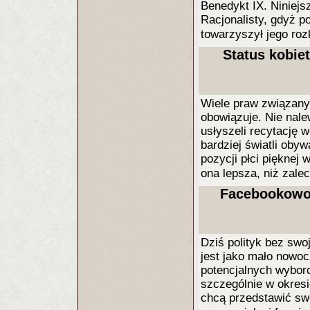
Benedykt IX. Niniejs
Racjonalisty, gdyż p
towarzyszył jego roz
Status kobie
Wiele praw związany
obowiązuje. Nie nale
usłyszeli recytację w
bardziej światli obyw
pozycji płci pięknej
ona lepsza, niż zale
Facebookowo –
Dziś polityk bez swo
jest jako mało nowo
potencjalnych wyborc
szczególnie w okresi
chcą przedstawić swó