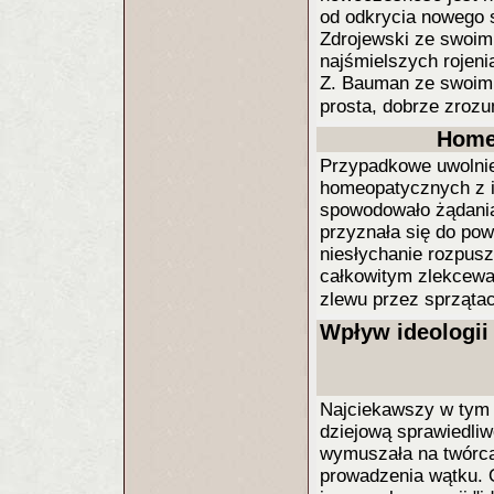
od odkrycia nowego s
Zdrojewski ze swoim
najśmielszych rojeni
Z. Bauman ze swoim w
prosta, dobrze zrozu
Home
Przypadkowe uwolni
homeopatycznych z i
spowodowało żądania 
przyznała się do po
niesłychanie rozpus
całkowitym zlekcewa
zlewu przez sprząta
Wpływ ideologii
Najciekawszy w tym w
dziejową sprawiedliw
wymuszała na twórca
prowadzenia wątku. 