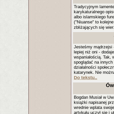
Tradycyjnym lamentem
karykaturalnego opis
albo islamskiego fun
("Niuanse" to kolejn
zbliżających się wie
Jesteśmy mądrzejsi 
lepiej niż oni - doda
wspaniałością. Tak, 
spoglądać na innych
działalności społeczn
katarynek. Nie można
Do tekstu..
Ówa
Bogdan Musiał w Uwa
książki napisanej pr
wrednie wplata swoje
artykułu uczył się i 