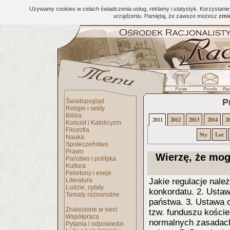
Używamy cookies w celach świadczenia usług, reklamy i statystyk. Korzystani
urządzeniu. Pamiętaj, że zawsze możesz
zmie
P
Światopogląd
Religie i sekty
Biblia
2011
2012
2013
2014
2
Kościół i Katolicyzm
Filozofia
Sty
Lut
Nauka
Społeczeństwo
Prawo
Wierzę, że mog
Państwo i polityka
Kultura
Felietony i eseje
Literatura
Jakie regulacje nale
Ludzie, cytaty
konkordatu. 2. Ustawa
Tematy różnorodne
państwa. 3. Ustawa o
Znalezione w sieci
tzw. funduszu kości
Współpraca
normalnych zasadach
Pytania i odpowiedzi