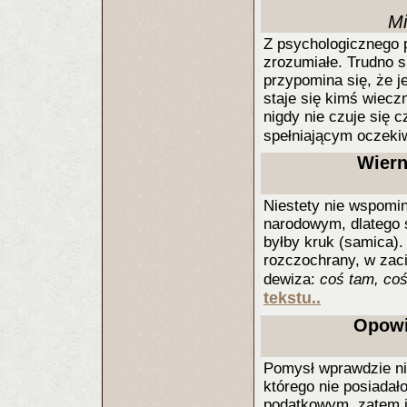
Mi
Z psychologicznego p
zrozumiałe. Trudno s
przypomina się, że j
staje się kimś wiecz
nigdy nie czuje się 
spełniającym oczeki
Wiern
Niestety nie wspomi
narodowym, dlatego 
byłby kruk (samica).
rozczochrany, w zaci
dewiza:
coś tam, co
tekstu..
Opowi
Pomysł wprawdzie nie
którego nie posiadał
podatkowym, zatem je