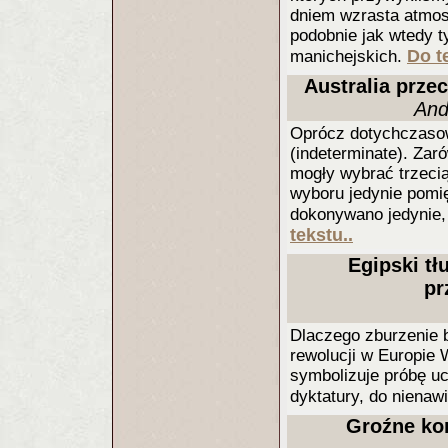
dniem wzrasta atmos
podobnie jak wtedy ty
Do t
manichejskich.
Australia prze
And
Oprócz dotychczasow
(indeterminate). Zar
mogły wybrać trzecią
wyboru jedynie pomi
dokonywano jedynie,
tekstu..
Egipski tł
pr
Dlaczego zburzenie 
rewolucji w Europie
symbolizuje próbę uc
dyktatury, do nienawi
Groźne kon