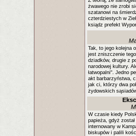
Z teorią, że samogwa
żwawego nie zrobi si
szatanowi na śmierdz
czterdziestych w Ziel
ksiądz prefekt Wypo
Ma
Tak, to jego kolejn
jest zniszczenie tego
dziadków, drugie z 
narodowej kultury. Al
łatwopalni". Jedno p
akt barbarzyństwa, c
jak ci, którzy dwa p
żydowskich sąsiad
Eksc
M
W czasie kiedy Polsk
papieża, gdyż został
internowany w Kampan
biskupów i palili koś