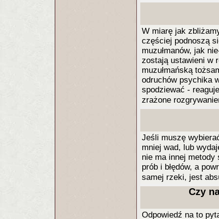
W miarę jak zbliżamy
częściej podnoszą si
muzułmanów, jak ni
zostają ustawieni w 
muzułmańską tożsamo
odruchów psychika w
spodziewać - reaguje 
zrażone rozgrywaniem
Jeśli muszę wybierać
mniej wad, lub wydaj
nie ma innej metody 
prób i błędów, a powr
samej rzeki, jest ab
Czy na
Odpowiedź na to pytan