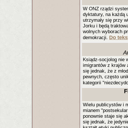
W ONZ rządzi system,
dyktatury, na każdą 
utrzymały się przy 
Jorku i będą trakto
wolnych wyborach pr
Do teks
demokracji.
A
Ksiądz-socjolog nie w
imigrantów z krajów
się jednak, że z młod
pewnych, często unik
kategorii "niezdecy
F
Wielu publicystów i 
mianem "postsekularn
ponownie staje się 
się jednak, że jedyni
kształt etyki publicz