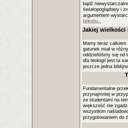
bądź niewystarczalno
światopoglądowy i z
argumentem wystarcz
tekstu..
Jakiej wielkości
Mamy teraz całkiem 
gatunek miał w różn
oddzieliliśmy się od
dla teologii jest ta 
jeszcze jedna biblijn
T
Fundamentalne przek
przynajmniej w przy
ze studentami na te
większość nie zgadza
wszystkim naśladowa
przygotowaniem do 