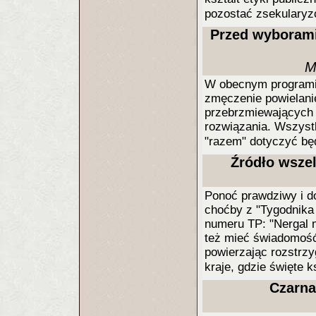
pozostać zsekulary
Przed wyborami
M
W obecnym programie
zmęczenie powielani
przebrzmiewających k
rozwiązania. Wszystk
"razem" dotyczyć będ
Źródło wszel
Ponoć prawdziwy i d
choćby z "Tygodnika
numeru TP: "Nergal 
też mieć świadomość,
powierzając rozstrzy
kraje, gdzie święte k
Czarna