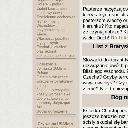
Świętej - próba l..
Diabeł tasmański i
Pasterze napędzą ow
zaraźliwy nowo..
klerykalnych-socjalis
Sześcienne odchody-to
pasterzom wiedzę or
jednak możl..
Wszechświat
kierunku? Kto napędz
przygotowany na
że czynią dobrze? Kt
więce..
Do teks
wieki: Duch!
Własność, podatki i
kryzys: syste..
List z Brat
Football i "okolice"
oraz aktorst..
zakazane jabłko z raju
Słowacki doktorant t
Ogłoszenia
:
rozwiązanie dwóch p
30 marca 1689r w
Bliskiego Wschodu. Z
Polsce
Czecha? Gdyby terro
Ostatnio rozważam
wdrożenie Symfonii w
wiwatowałbyś? Czy c
chmu..
ziemi?" Nie, to niezu
Jakie są rzeczywiste
koszty wdrożenia AI
Bóg ni
dobre szkolenia lub
materiały dotyczące
Arc..
Książka Christopher
Dodaj ogłoszenie..
jeszcze bardziej niż
ścisły skupiał się ba
Czy wojna USA/Iran
nieprawdopodobne by 