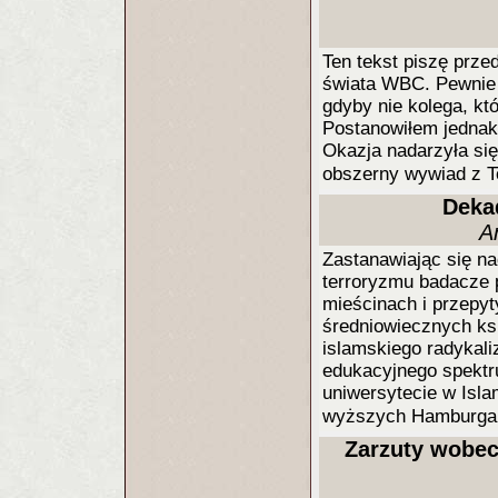
Ten tekst piszę prze
świata WBC. Pewnie 
gdyby nie kolega, kt
Postanowiłem jednak
Okazja nadarzyła si
obszerny wywiad z
Deka
A
Zastanawiając się na
terroryzmu badacze 
mieścinach i przepyt
średniowiecznych ksi
islamskiego radykali
edukacyjnego spektr
uniwersytecie w Isla
wyższych Hamburga 
Zarzuty wobec