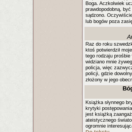
Boga. Aczkolwiek ucz
prawdopodobną, być 
sądzono. Oczywiście 
lub bogów poza zasi
A
Raz do roku szwedzki
ktoś potwierdził moj
tego rodzaju prośbie
widziano mnie żyweg
policja, więc zazwy
policji, gdzie dowol
złożony w jego obec
Bóg
Książka słynnego br
krytyki postępowania 
jest książką zaangaż
ateistycznego świato
ogromnie interesując