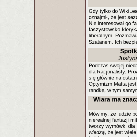
Gdy tylko do WikiLe
oznajmił, że jest se
Nie interesował go fak
faszystowsko-kleryka
liberalnym. Rozmawi
Szatanem. Ich bezpi
Spotk
Justyn
Podczas swojej nieda
dla Racjonalisty. P
się głównie na ostat
Optymizm Matta jest 
randkę, w tym samym
Wiara ma znacz
Mówimy, że ludzie po
nierealnej fantazji mi
tworzy wymówki dla b
wiedzą
, że jest wiel