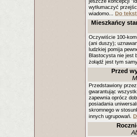
jeszcze koncepcji "id
wytłumaczyć przejści
Do tekst
wiadomo...
Mieszkańcy stan
Oczywiście 100-komó
(ani duszy); uznawan
ludzkiej pomija pewn
Blastocysta nie jest
żołądź jest tym sam
Przed wy
M
Przedstawiony przez
gwarantując wszystko
zapewnia oprócz dobr
posiadania uniwersal
skromnego w stosun
D
innych ugrupowań.
Roczni
Ab