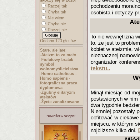
skoczy się w 2026?
pochodzeniu moralnoś
Raczej tak
Chyba tak
osobista i dotyczy pr
Nie wiem
Ate
Chyba nie
Raczej nie
To nie wewnętrzna wr
Oddano 120 głosów.
to, że jest to probl
kobiet w ateizmie, w
Stare, ale jare:
·
Ateizm to za mało
nieznacznej namowie 
·
Fioletowy bratek -
organizator konferenc
symbol
tekstu..
wolnomyślicielst
wa
·
Homo catholicus -
Wy
Homo sapiens -
fotograficzna praca
dyplomowa
Minął miesiąc od moj
·
Zgubny elitaryzm
ateistów
postawionych w nim t
·
Życie zanalizowane
dwa tygodnie będziem
Niemniej pozostały p
Nowości w sklepie:
obfitować w ciekaw
miejscu, w którym si
najbliższe kilka dni.
Miód