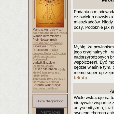
Podania o miodowoda
człowiek o nazwisku 
mieszkańców. Nigdy 
oczy. Podobnie jak ni
Mariusz Agnosiewicz -
Zapomniane dzieje Polski
Wanda Krzemińska i
Piotr Nowak (red) -
Przestrzenie informacji
Katarzyna Sztop-
Myślę, że powinniśm
Rutkowska -
Próba
jego oryginalnych i 
dialogu. Polacy i Żydzi w
międzywojennym
nadprzyrodzonych bre
Białymstoku
współcześni. Być moż
Ludwik Bazylow -
Obalenie caratu
będzie właśnie tym,
Kerstin Steinbach -
Były
memu super-uprzejmo
kiedyś lepsze czasy...
(1965-1975)
tekstu..
Znienawidzone obrazy i
ich wyparty przekaz
Barbara Włodarczyk -
Nie ma jednej Rosji
A
Wiele wskazuje na to
Sklepik "Racjonalisty"
niebywałe wsparcie z
antysemityzmu, już t
swojego chorego anty