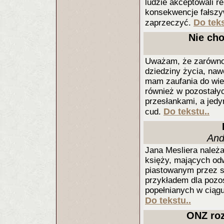
ludzie akceptowali rel
konsekwencje fałszy
Do teks
zaprzeczyć.
Nie ch
Uważam, że zarówno a
dziedziny życia, nawe
mam zaufania do wie
również w pozostałyc
przesłankami, a jedy
Do tekstu..
cud.
And
Jana Mesliera należ
księży, mających od
piastowanym przez si
przykładem dla pozos
popełnianych w ciąg
Do tekstu..
ONZ roz