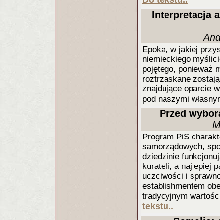
Do tekstu..
Interpretacja 
And
Epoka, w jakiej przy
niemieckiego myślici
pojętego, ponieważ m
roztrzaskane zostają
znajdujące oparcie w
pod naszymi własny
Przed wybor
M
Program PiS charakte
samorządowych, społe
dziedzinie funkcjonu
kurateli, a najlepi
uczciwości i sprawno
establishmentem obe
tradycyjnym wartośc
tekstu..