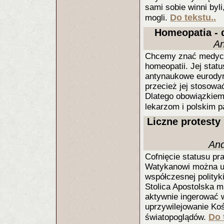
sami sobie winni byli,
Do tekstu..
mogli.
Homeopatia - d
An
Chcemy znać medyczn
homeopatii. Jej stat
antynaukowe eurodyr
przecież jej stosowa
Dlatego obowiązkiem 
lekarzom i polskim p
Liczne protesty
And
Cofnięcie statusu pr
Watykanowi można uz
współczesnej polity
Stolica Apostolska 
aktywnie ingerować 
uprzywilejowanie Kośc
Do 
światopoglądów.