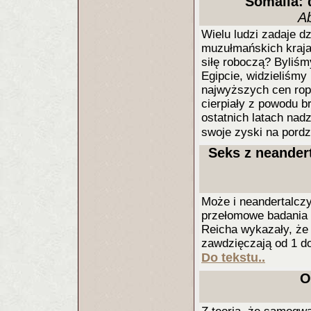
Somalia: 
Ab
Wielu ludzi zadaje d
muzułmańskich kraja
siłę roboczą? Byliś
Egipcie, widzieliśmy
najwyższych cen ropy
cierpiały z powodu b
ostatnich latach nad
swoje zyski na pordz
Seks z neander
Może i neandertalcz
przełomowe badania 
Reicha wykazały, że
zawdzięczają od 1 d
Do tekstu..
O