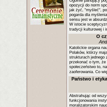
Ogólnie panujący pog
opozycji do norm spo
jak żyć, "myśleć", 
pogarda dla myśleni
sensu jest w absurd
W istocie sceptycyz
tradycji kulturowej i 
O cz
And
Katolickie organa nau
Polaków, którzy mają
strukturach jednego z
przekonać o tym, że 
społeczeństwo to, n
zaoferowania. Co wi
Państwo i etyka
Abstrahując od wsz
funkcjonowania insty
moralizatorskim nau