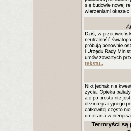
się budowie nowej rel
wierzeniami okazało 
A
Dziś, w przeciwieńst
neutralność światopo
próbują ponownie os
i Urzędu Rady Minist
umów zawartych prze
tekstu..
Nikt jednak nie kwest
życia. Opieka paliaty
ale po prostu nie jes
dezintegracyjnego p
całkowitej często ni
umierania w nieopisa
Terroryści są