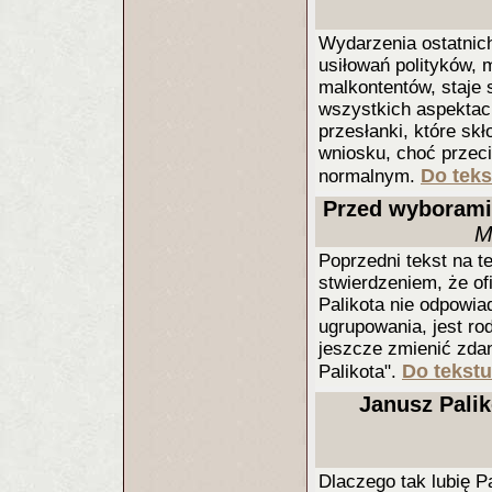
Wydarzenia ostatnich
usiłowań polityków, 
malkontentów, staje 
wszystkich aspektac
przesłanki, które sk
wniosku, choć przeci
Do teks
normalnym.
Przed wyborami.
M
Poprzedni tekst na 
stwierdzeniem, że of
Palikota nie odpowia
ugrupowania, jest rod
jeszcze zmienić zdan
Do tekstu
Palikota".
Janusz Palik
Dlaczego tak lubię Pa