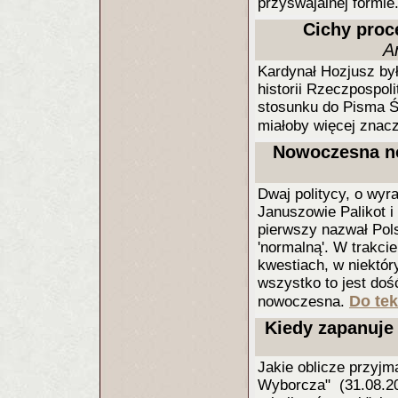
przyswajalnej formie
Cichy proce
A
Kardynał Hozjusz by
historii Rzeczpospol
stosunku do Pisma Św
miałoby więcej znacz
Nowoczesna n
Dwaj politycy, o wyr
Januszowie Palikot i
pierwszy nazwał Pol
'normalną'. W trakci
kwestiach, w niektór
wszystko to jest doś
Do tek
nowoczesna.
Kiedy zapanuje 
Jakie oblicze przyjm
Wyborcza" (31.08.201