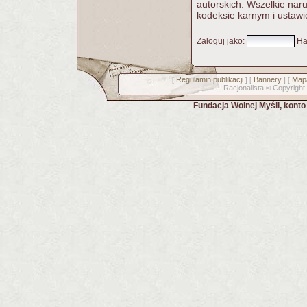
autorskich. Wszelkie nar
kodeksie karnym i ustawi
Zaloguj jako
:
Ha
Regulamin publikacji
Bannery
Mapa
[
] [
] [
Racjonalista
Copyright
©
Fundacja Wolnej Myśli, kont