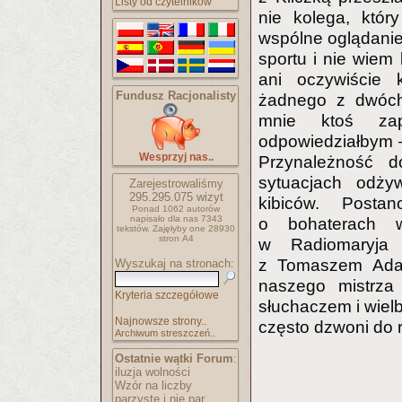
Listy od czytelników
nie kolega, któr
wspólne oglądanie
sportu i nie wiem
ani oczywiście
Fundusz Racjonalisty
żadnego z dwóch
mnie ktoś zap
odpowiedziałbym 
Wesprzyj nas..
Przynależność d
sytuacjach odż
Zarejestrowaliśmy
295.295.075
wizyt
kibiców. Posta
Ponad 1062 autorów
napisało
dla nas 7343
o bohaterach w
tekstów.
Zajęłyby one 28930
stron A4
w Radiomaryja 
z Tomaszem Adam
Wyszukaj na stronach:
naszego mistrza 
Kryteria szczegółowe
słuchaczem i wiel
Najnowsze strony..
często dzwoni do r
Archiwum streszczeń..
Ostatnie wątki Forum
:
iluzja wolności
Wzór na liczby
parzyste i nie par..