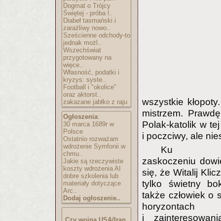
Dogmat o Trójcy
Świętej - próba l..
Diabeł tasmański i
zaraźliwy nowo..
Sześcienne odchody-to
jednak możl..
Wszechświat
przygotowany na
więce..
Własność, podatki i
kryzys: syste..
Football i "okolice"
oraz aktorst..
wszystkie kłopot
zakazane jabłko z raju
mistrzem. Prawd
Ogłoszenia
:
Polak-katolik w te
30 marca 1689r w
Polsce
i poczciwy, ale ni
Ostatnio rozważam
wdrożenie Symfonii w
Ku mo
chmu..
zaskoczeniu dowi
Jakie są rzeczywiste
koszty wdrożenia AI
się, że Witalij Klic
dobre szkolenia lub
tylko świetny bok
materiały dotyczące
Arc..
także człowiek o 
Dodaj ogłoszenie..
horyzontach
i zainteresowan
Czy wojna USA/Iran