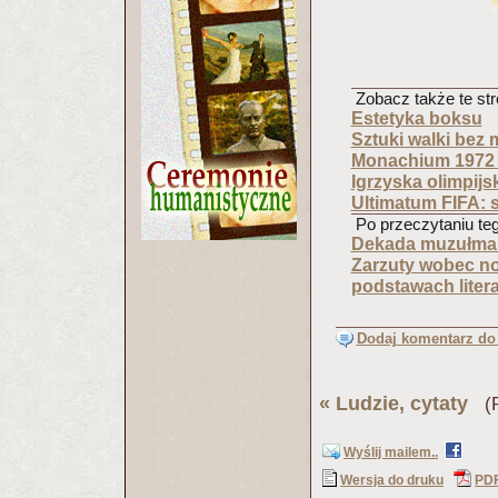
Zobacz także te str
Estetyka boksu
Sztuki walki bez 
Monachium 1972 
Igrzyska olimpij
Ultimatum FIFA: s
Po przeczytaniu tego
Dekada muzułmań
Zarzuty wobec n
podstawach liter
Dodaj komentarz do 
«
Ludzie, cytaty
(Pu
Wyślij mailem..
Wersja do druku
PD