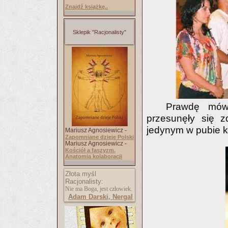
Znajdź książkę..
Sklepik "Racjonalisty"
Prawdę mówi
przesunęły się z
jedynym w pubie k
Mariusz Agnosiewicz -
Zapomniane dzieje Polski
Mariusz Agnosiewicz -
Kościół a faszyzm.
Anatomia kolaboracji
Złota myśl
Racjonalisty:
Nie ma Boga, jest człowiek.
Adam Darski, Nergal