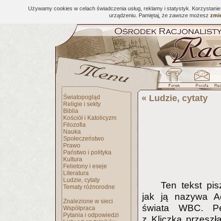
Używamy cookies w celach świadczenia usług, reklamy i statystyk. Korzystani
urządzeniu. Pamiętaj, że zawsze możesz
zmie
«
Ludzie, cytaty
Światopogląd
Religie i sekty
Biblia
Kościół i Katolicyzm
Filozofia
Nauka
Społeczeństwo
Prawo
Państwo i polityka
Kultura
Felietony i eseje
Literatura
Ludzie, cytaty
Ten tekst pis
Tematy różnorodne
jak ją nazywa A
Znalezione w sieci
świata WBC. P
Współpraca
Pytania i odpowiedzi
z Kliczką przeszł