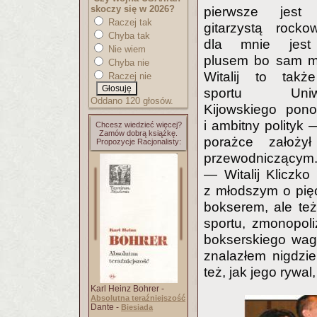
skoczy się w 2026?
pierwsze jest 
Raczej tak
gitarzystą rock
Chyba tak
dla mnie jes
Nie wiem
plusem bo sam m
Chyba nie
Witalij to takż
Raczej nie
sportu Uniwe
Oddano 120 głosów.
Kijowskiego pono
i ambitny polityk
Chcesz wiedzieć więcej?
Zamów dobrą książkę.
porażce założył
Propozycje Racjonalisty:
przewodniczącym. 
— Witalij Kliczko
z młodszym o pię
bokserem, ale też
sportu, zmonopoli
bokserskiego wag
znalazłem nigdzie 
też, jak jego rywa
Karl Heinz Bohrer -
Absolutna teraźniejszość
Dante -
Biesiada