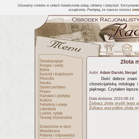
Używamy cookies w celach świadczenia usług, reklamy i statystyk. Korzystani
urządzeniu. Pamiętaj, że zawsze możesz
zmie
Złota 
Światopogląd
Religie i sekty
Biblia
Autor:
Adam Darski, Nergal
Kościół i Katolicyzm
Filozofia
Dość dobrze znam -
Nauka
chrześcijańską mitologię 
Społeczeństwo
pięknego. Czytałem lepsze
Prawo
Państwo i polityka
Data dodania:
2010-08-14
Kultura
Zobacz złote myśli tego a
Felietony i eseje
Zobacz wszystkie złote my
Literatura
Ludzie, cytaty
Tematy różnorodne
Znalezione w sieci
Współpraca
Pytania i odpowiedzi