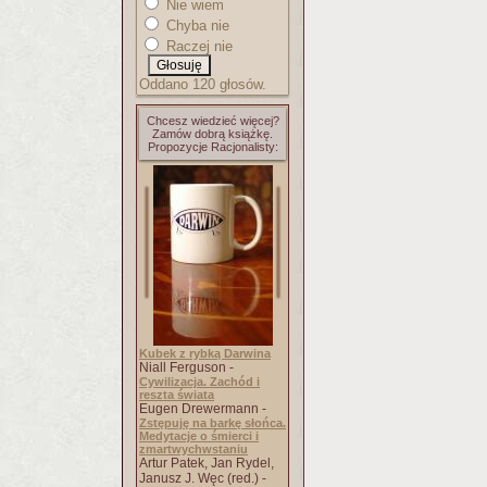
Nie wiem
Chyba nie
Raczej nie
Oddano 120 głosów.
Chcesz wiedzieć więcej?
Zamów dobrą książkę.
Propozycje Racjonalisty:
Kubek z rybką Darwina
Niall Ferguson -
Cywilizacja. Zachód i
reszta świata
Eugen Drewermann -
Zstępuję na barkę słońca.
Medytacje o śmierci i
zmartwychwstaniu
Artur Patek, Jan Rydel,
Janusz J. Węc (red.) -