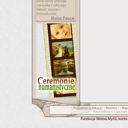
Dwie rzeczy pouczają
człowieka o całej jego
naturze: instynkt i
doświadczenie.
Blaise Pascal
Regulamin publikacji
Bannery
Mapa
[
] [
] [
Racjonalista
Copyright
©
Fundacja Wolnej Myśli, kont