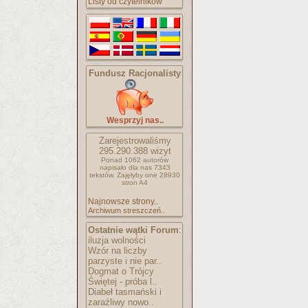
Listy od czytelników
Fundusz Racjonalisty
Wesprzyj nas..
Zarejestrowaliśmy
295.290.388
wizyt
Ponad 1062 autorów
napisało
dla nas 7343
tekstów.
Zajęłyby one 28930
stron A4
Najnowsze strony..
Archiwum streszczeń..
Ostatnie wątki Forum
:
iluzja wolności
Wzór na liczby
parzyste i nie par..
Dogmat o Trójcy
Świętej - próba l..
Diabeł tasmański i
zaraźliwy nowo..