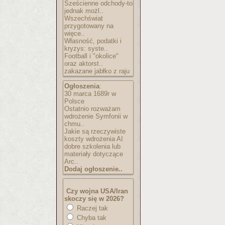
Sześcienne odchody-to
jednak możl..
Wszechświat
przygotowany na
więce..
Własność, podatki i
kryzys: syste..
Football i "okolice"
oraz aktorst..
zakazane jabłko z raju
Ogłoszenia
:
30 marca 1689r w
Polsce
Ostatnio rozważam
wdrożenie Symfonii w
chmu..
Jakie są rzeczywiste
koszty wdrożenia AI
dobre szkolenia lub
materiały dotyczące
Arc..
Dodaj ogłoszenie..
Czy wojna USA/Iran
skoczy się w 2026?
Raczej tak
Chyba tak