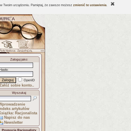
ne w Twoim urządzeniu. Pamiętaj, że zawsze możesz
zmienić te ustawienia
.
Zaloguj jako
:
Hasło
:
OpenID
Załóż sobie konto..
Wyszukaj
Wprowadzenie
Indeks artykułów
Książka: Racjonalista
Napisz do nas
Newsletter
Promocja Racjonalisty