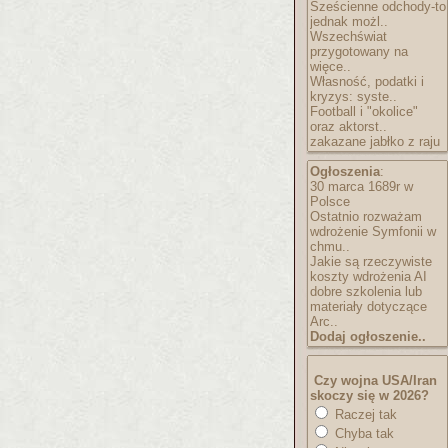
Sześcienne odchody-to
jednak możl..
Wszechświat
przygotowany na
więce..
Własność, podatki i
kryzys: syste..
Football i "okolice"
oraz aktorst..
zakazane jabłko z raju
Ogłoszenia
:
30 marca 1689r w
Polsce
Ostatnio rozważam
wdrożenie Symfonii w
chmu..
Jakie są rzeczywiste
koszty wdrożenia AI
dobre szkolenia lub
materiały dotyczące
Arc..
Dodaj ogłoszenie..
Czy wojna USA/Iran
skoczy się w 2026?
Raczej tak
Chyba tak