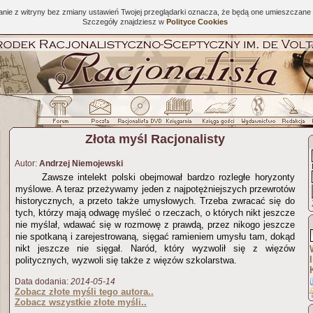
tanie z witryny bez zmiany ustawień Twojej przeglądarki oznacza, że będą one umieszcza
Szczegóły znajdziesz w
Polityce Cookies
Złota myśl Racjonalisty
Autor:
Andrzej Niemojewski
Zawsze intelekt polski obejmował bardzo rozległe horyzonty
myślowe. A teraz przeżywamy jeden z najpotężniejszych przewrotów
historycznych, a przeto także umysłowych. Trzeba zwracać się do
tych, którzy mają odwagę myśleć o rzeczach, o których nikt jeszcze
nie myślał, wdawać się w rozmowę z prawdą, przez nikogo jeszcze
nie spotkaną i zarejestrowaną, sięgać ramieniem umysłu tam, dokąd
nikt jeszcze nie sięgał. Naród, który wyzwolił się z więzów
politycznych, wyzwoli się także z więzów szkolarstwa.
Data dodania:
2014-05-14
Zobacz złote myśli tego autora..
Zobacz wszystkie złote myśli..