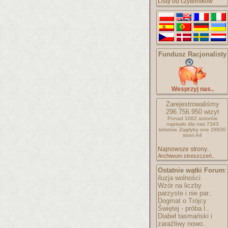
Listy od czytelników
Fundusz Racjonalisty
Wesprzyj nas..
Zarejestrowaliśmy
296.756.950
wizyt
Ponad 1062 autorów
napisało
dla nas 7343
tekstów.
Zajęłyby one 28930
stron A4
Najnowsze strony..
Archiwum streszczeń..
Ostatnie wątki Forum
:
iluzja wolności
Wzór na liczby
parzyste i nie par..
Dogmat o Trójcy
Świętej - próba l..
Diabeł tasmański i
zaraźliwy nowo..