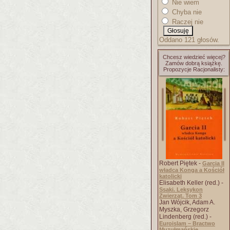
Nie wiem
Chyba nie
Raczej nie
Oddano 121 głosów.
Chcesz wiedzieć więcej?
Zamów dobrą książkę.
Propozycje Racjonalisty:
Robert Piętek -
Garcia II
władca Konga a Kościół
katolicki
Elisabeth Keller (red.) -
Ssaki. Leksykon
Zwierząt. Tom 3
Jan Wójcik, Adam A.
Myszka, Grzegorz
Lindenberg (red.) -
Euroislam – Bractwo
Muzułmańskie