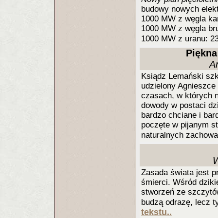
budowy nowych elekt
1000 MW z węgla kam
1000 MW z węgla bru
1000 MW z uranu: 23
Piękna
A
Ksiądz Lemański szk
udzielony Agnieszce
czasach, w których 
dowody w postaci dzi
bardzo chciane i bar
poczęte w pijanym st
naturalnych zachowa
W
Zasada świata jest p
śmierci. Wśród dziki
stworzeń ze szczytó
budzą odrazę, lecz t
tekstu..