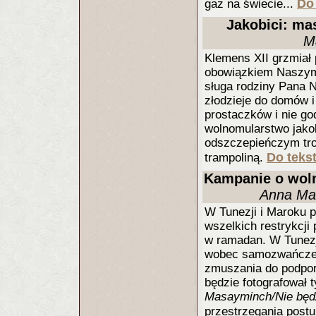
Do 
gaz na świecie...
Jakobici: mas
M
Klemens XII grzmiał
obowiązkiem Naszym j
sługa rodziny Pana Na
złodzieje do domów i 
prostaczków i nie go
wolnomularstwo jakobi
odszczepieńczym tro
Do tekst
trampoliną.
Kampanie o woln
Anna Mah
W Tunezji i Maroku 
wszelkich restrykcji
w ramadan. W Tunezj
wobec samozwańczego
zmuszania do podporz
będzie fotografował 
Masayminch/Nie będ
przestrzegania post