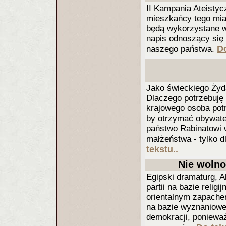
II Kampania Ateistyc
mieszkańcy tego mias
będą wykorzystane w 
napis odnoszący się
Do
naszego państwa.
Jako świeckiego Żyda
Dlaczego potrzebuję
krajowego osoba potr
by otrzymać obywate
państwo Rabinatowi 
małżeństwa - tylko d
tekstu..
Nie wolno 
Egipski dramaturg, A
partii na bazie religi
orientalnym zapachem
na bazie wyznaniowe
demokracji, poniewa