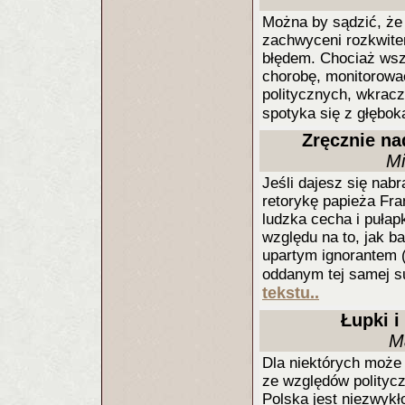
Można by sądzić, że
zachwyceni rozkwitem
błędem. Chociaż wszy
chorobę, monitorowa
politycznych, wkrac
spotyka się z głębok
Zręcznie na
Mi
Jeśli dajesz się nab
retorykę papieża Fran
ludzka cecha i pułap
względu na to, jak b
upartym ignorantem (t
oddanym tej samej su
tekstu..
Łupki i
M
Dla niektórych może
ze względów politycz
Polska jest niezwykł