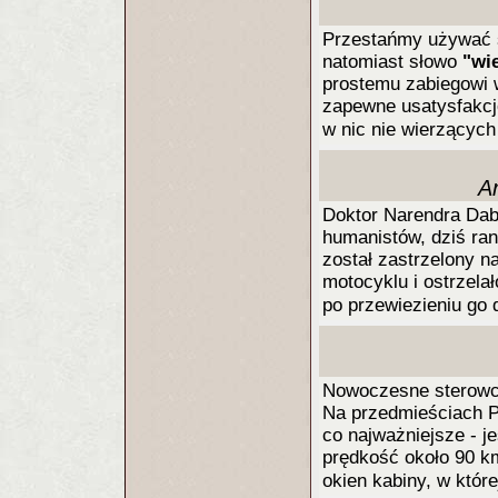
Przestańmy używać
natomiast słowo
"wi
prostemu zabiegowi 
zapewne usatysfakcj
w nic nie wierzących 
A
Doktor Narendra Dabh
humanistów, dziś ran
został zastrzelony 
motocyklu i ostrzelał
po przewiezieniu go 
Nowoczesne sterowce
Na przedmieściach P
co najważniejsze - j
prędkość około 90 k
okien kabiny, w któr