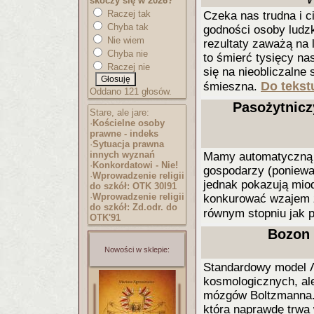
skoczy się w 2026?
Raczej tak
Czeka nas trudna i 
Chyba tak
godności osoby ludzk
Nie wiem
rezultaty zaważą na 
Chyba nie
to śmierć tysięcy na
Raczej nie
się na nieobliczalne
Do tekstu
śmieszna.
Oddano 121 głosów.
Pasożytnicz
Stare, ale jare:
·
Kościelne osoby
prawne - indeks
·
Sytuacja prawna
innych wyznań
Mamy automatyczną t
·
Konkordatowi - Nie!
gospodarzy (poniewa
·
Wprowadzenie religii
jednak pokazują mi
do szkół: OTK 30I91
·
Wprowadzenie religii
konkurować wzajem 
do szkół: Zd.odr. do
równym stopniu jak 
OTK'91
Bozon 
Nowości w sklepie:
Standardowy model 
kosmologicznych, al
mózgów Boltzmanna. 
która naprawdę trwa 