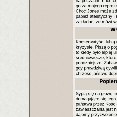
na początek: choć c
go za mojego repreze
Choć Jones może zdziw
papież ateistyczny i
zakładać, że mówi w
Ws
Konserwatyści lubią
kryzysie. Piszą o pog
to kiedy było lepiej 
średniowiecze, które
pobożniejsze. Zabawn
gdy prawdziwą cywili
chrześcijaństwo dop
Popier
Sypią się na głowę 
domagające się jego
państwa przez Kośció
zawłaszczania jest n
dajemy przyzwolenie