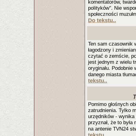
komentatorów, tward
polityków". Nie wsp
społeczności muzułm
Do tekstu..
Ten sam czasownik w
łagodzony i zmienia
czytać o zemście, po
jest jednym z wielu
oryginału. Podobnie
danego miasta tłumac
tekstu..
T
Pomimo głośnych obi
zatrudnienia. Tylko 
urzędników - wynika 
przyznał, że to była
na antenie TVN24 stw
tekstu..