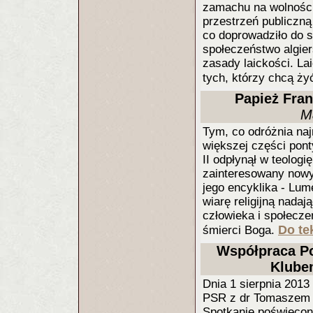
zamachu na wolności 
przestrzeń publiczną
co doprowadziło do s
społeczeństwo algie
zasady laickości. Lai
tych, którzy chcą ży
Papież Fran
M
Tym, co odróżnia naj
większej części ponty
II odpłynął w teologi
zainteresowany now
jego encyklika - Lume
wiarę religijną nada
człowieka i społeczeń
Do te
śmierci Boga.
Współpraca Po
Klube
Dnia 1 sierpnia 2013
PSR z dr Tomaszem W
Spotkanie poświęcon