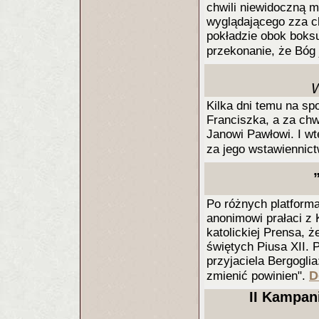
chwili niewidoczną m
wyglądającego zza c
pokładzie obok boksu
przekonanie, że Bóg 
W
Kilka dni temu na sp
Franciszka, a za chw
Janowi Pawłowi. I wt
za jego wstawiennict
Po różnych platforma
anonimowi prałaci z 
katolickiej Prensa, 
świętych Piusa XII. 
przyjaciela Bergogli
D
zmienić powinien".
II Kampan