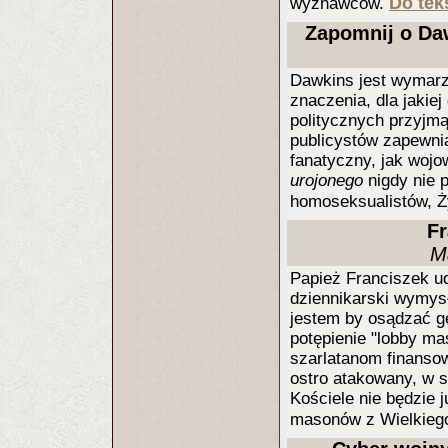
Do teks
wyznawców.
Zapomnij o Da
Dawkins jest wymarz
znaczenia, dla jakie
politycznych przyjmą
publicystów zapewnia
fanatyczny, jak wojow
urojonego
nigdy nie 
homoseksualistów, Ż
Fr
M
Papież Franciszek ud
dziennikarski wymysł
jestem by osądzać g
potępienie "lobby ma
szarlatanom finansow
ostro atakowany, w 
Kościele nie będzie 
masonów z Wielkie