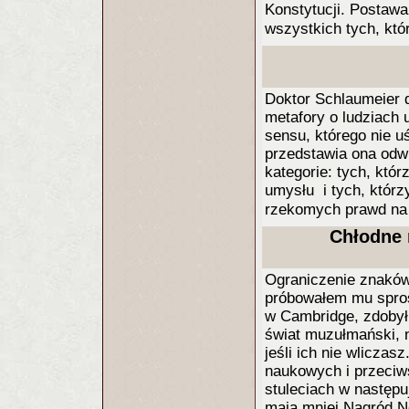
Konstytucji. Postawa
wszystkich tych, kt
Doktor Schlaumeier d
metafory o ludziach u
sensu, którego nie u
przedstawia ona odwi
kategorie: tych, któr
umysłu i tych, którzy
rzekomych prawd na
Chłodne 
Ograniczenie znaków
próbowałem mu sprost
w Cambridge, zdobył 
świat muzułmański, n
jeśli ich nie wlicz
naukowych i przeciw
stuleciach w następ
mają mniej Nagród No