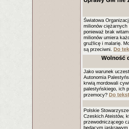
Uprawy GM nie z
Światowa Organizacja
milionów ciężarnych 
ponieważ brak witami
milionów umiera każd
gruźlicę i malarię. 
Do tek
są przeciwni.
Wolność 
Jako warunek uczest
Autonomia Palestyńsk
krwią mordowali cywi
palestyńskiego, ich 
Do tekst
przemocy?
Polskie Stowarzyszen
Czeskich Ateistów, k
przewodniczącego c
będącym jaskrawym 