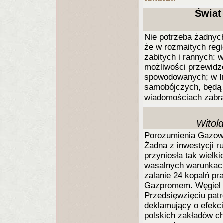
Świat
Nie potrzeba żadnyc
że w rozmaitych regi
zabitych i rannych: 
możliwości przewidze
spowodowanych; w I
samobójczych, będą z
wiadomościach zabrak
Witol
Porozumienia Gazowe
Żadna z inwestycji r
przyniosła tak wielki
wasalnych warunkach
zalanie 24 kopalń pr
Gazpromem. Węgiel m
Przedsięwzięciu patr
deklamujący o efekc
polskich zakładów c