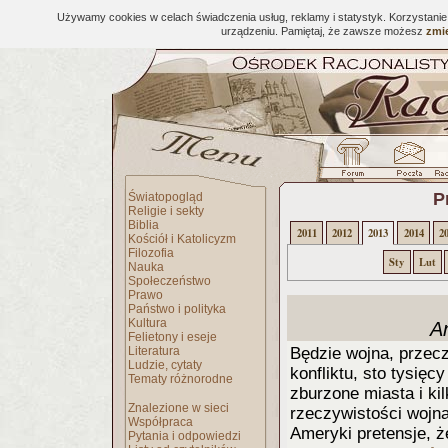
Używamy cookies w celach świadczenia usług, reklamy i statystyk. Korzystani
urządzeniu. Pamiętaj, że zawsze możesz
zmie
P
Światopogląd
Religie i sekty
Biblia
2011
2012
2013
2014
2
Kościół i Katolicyzm
Filozofia
Sty
Lut
Nauka
Społeczeństwo
Prawo
Państwo i polityka
Kultura
A
Felietony i eseje
Literatura
Będzie wojna, przecz
Ludzie, cytaty
konfliktu, sto tysięc
Tematy różnorodne
zburzone miasta i ki
Znalezione w sieci
rzeczywistości wojna
Współpraca
Ameryki pretensje, że
Pytania i odpowiedzi