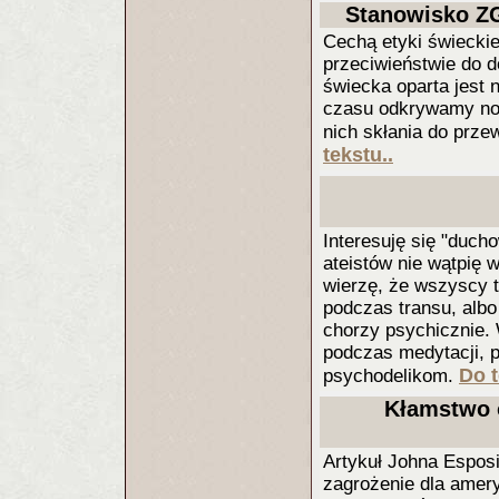
Stanowisko ZG
Cechą etyki świeckiej
przeciwieństwie do 
świecka oparta jest 
czasu odkrywamy now
nich skłania do prz
tekstu..
Interesuję się "duch
ateistów nie wątpię 
wierzę, że wszyscy tw
podczas transu, albo
chorzy psychicznie.
podczas medytacji, 
Do t
psychodelikom.
Kłamstwo 
Artykuł Johna Esposi
zagrożenie dla amery