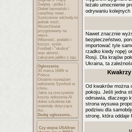
Świętej - próba l..
leżało umocnienie pr
Diabeł tasmański i
odrywaniu kolejnyc
zaraźliwy nowo..
Sześcienne odchody-to
jednak możl..
Wszechświat
przygotowany na
Nawet znacznie wyższ
więce..
bezpieczeństwo, pon
Własność, podatki i
kryzys: syste..
importować tyle samo
Football i "okolice"
rzadko kiedy ropę) o
oraz aktorst..
Rosji. Dla krajów poł
zakazane jabłko z raju
Ukraina, ta zależnoś
Ogłoszenia
:
30 marca 1689r w
Kwakrzy 
Polsce
Ostatnio rozważam
wdrożenie Symfonii w
Od kwakrów można oc
chmu..
pokoju. Jeśli jedna 
Jakie są rzeczywiste
koszty wdrożenia AI
odmawia, dlaczego kw
dobre szkolenia lub
strona wysuwa propo
materiały dotyczące
podziwu dla samobó
Arc..
Dodaj ogłoszenie..
stronę, która oddaj
Czy wojna USA/Iran
W