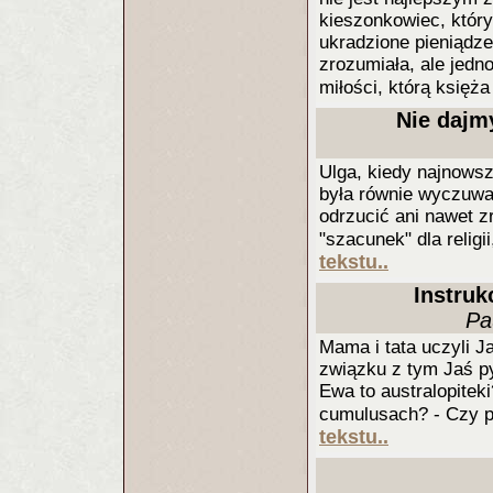
kieszonkowiec, który
ukradzione pieniądze
zrozumiała, ale jedn
miłości, którą księż
Nie dajm
Ulga, kiedy najnowsz
była równie wyczuwal
odrzucić ani nawet z
"szacunek" dla relig
tekstu..
Instruk
Pa
Mama i tata uczyli J
związku z tym Jaś pyt
Ewa to australopitek
cumulusach? - Czy p
tekstu..