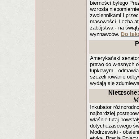
bierności byłego Pre
wzrosła niepomiernie
zwolennikami i przec
masowości, liczba at
zabójstwa - na świąt
Do teks
wyznawców.
P
Amerykański senator
prawo do własnych op
łupkowym - odmawiam
szczelinowanie odbyw
wydają się zdumiewa
Nietzsche
M
Inkubator różnorodnoś
najbardziej postępo
właśnie tutaj powsta
dotychczasowego świ
Modrzewski - obaleni
etyką, Bracia Polscy