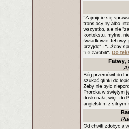
"Zajmijcie się spraw
translacyjny albo in
wszystko, ale nie "z
kontekstu, mylne, nie
świadkowie Jehowy po
przyjdę" i "...żeby s
Do teks
"ile zarobili".
Fatwy, 
A
Bóg przemówił do lud
szukać glinki do lep
Żeby nie było niepo
Proroka w świętym ję
doskonała, więc do 
angielskim z silnym
Ba
Ra
Od chwili zdobycia 