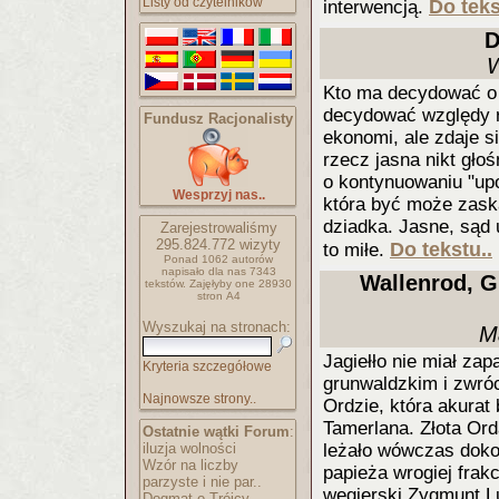
Listy od czytelników
Do teks
interwencją.
D
W
Kto ma decydować o 
decydować względy r
Fundusz Racjonalisty
ekonomi, ale zdaje s
rzecz jasna nikt gło
o kontynuowaniu "upo
Wesprzyj nas..
która być może zaska
dziadka. Jasne, sąd 
Zarejestrowaliśmy
295.824.772
wizyty
Do tekstu..
to miłe.
Ponad 1062 autorów
napisało
dla nas 7343
Wallenrod, G
tekstów.
Zajęłyby one 28930
stron A4
Wyszukaj na stronach:
M
Jagiełło nie miał za
Kryteria szczegółowe
grunwaldzkim i zwróc
Najnowsze strony..
Ordzie, która akurat
Tamerlana. Złota Orda
Ostatnie wątki Forum
:
iluzja wolności
leżało wówczas doko
Wzór na liczby
papieża wrogiej frakc
parzyste i nie par..
węgierski Zygmunt L
Dogmat o Trójcy