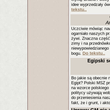
idee wyprzedzały ówc
tekstu..
A
Uczciwie mówiąc naw
ogarniało naszych pr
żywi. Znaczna część 
zimy i na przednówku,
niewypowiedzianego 
Do tekstu..
bogu.
Egipski s
Bo jakie są obecnie 
Egipt? Polski MSZ pr
na wzorce polskiego
politycy używają wob
do przeniesienia nas
fakt, że i grunt, i a