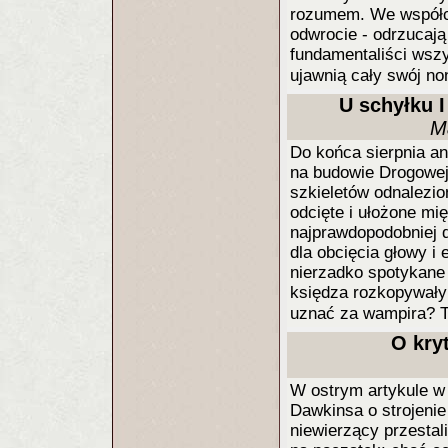
rozumem. We współc
odwrocie - odrzucają
fundamentaliści wszy
ujawnią cały swój n
U schyłku 
M
Do końca sierpnia an
na budowie Drogowej
szkieletów odnalezi
odcięte i ułożone mi
najprawdopodobniej 
dla obcięcia głowy 
nierzadko spotykane
księdza rozkopywały
uznać za wampira? T
O kry
W ostrym artykule w
Dawkinsa o strojenie 
niewierzący przesta