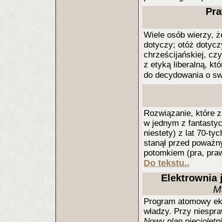
Pra
Wiele osób wierzy, ż
dotyczy; otóż dotycz
chrześcijańskiej, czy
z etyką liberalną, k
do decydowania o s
Rozwiązanie, które 
w jednym z fantastyc
niestety) z lat 70-t
stanął przed poważn
potomkiem (pra, pra
Do tekstu..
Elektrownia
M
Program atomowy ek
władzy. Przy niespra
Nowy plan pięcioletn