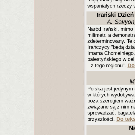
wspaniałych rzeczy
Irański Dzień
A. Savyon,
Naród irański, mimo 
milimetr, a demonstr
zdeterminowany. Te d
Irańczycy "będą dzi
Imama Chomeiniego, 
palestyńskiego w cel
Do
- z tego regionu".
M
Polska jest jedynym 
w których wydobywa s
poza szeregiem waż
związane są z nim n
sprowadzać, bagatel
Do teks
przyszłości.
N