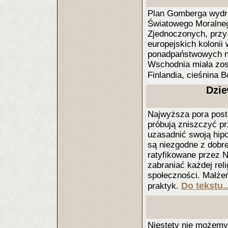
Plan Gomberga wydr
Światowego Moralne
Zjednoczonych, przy 
europejskich kolonii
ponadpaństwowych na
Wschodnia miała zos
Finlandia, cieśnina B
Dzie
Najwyższa pora posta
próbują zniszczyć pr
uzasadnić swoją hipo
są niezgodne z dobr
ratyfikowane przez N
zabraniać każdej relig
społeczności. Małżeń
Do tekstu..
praktyk.
Niestety nie możemy