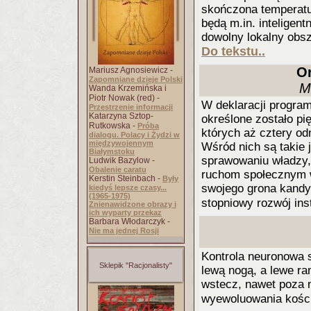
skończona temperatur
będą m.in. inteligent
dowolny lokalny obs
Do tekstu..
O
Mariusz Agnosiewicz -
Zapomniane dzieje Polski
M
Wanda Krzemińska i
Piotr Nowak (red) -
W deklaracji progra
Przestrzenie informacji
Katarzyna Sztop-
określone zostało pi
Rutkowska -
Próba
których aż cztery od
dialogu. Polacy i Żydzi w
międzywojennym
Wśród nich są takie 
Białymstoku
sprawowaniu władzy,
Ludwik Bazylow -
Obalenie caratu
ruchom społecznym w
Kerstin Steinbach -
Były
swojego grona kandyd
kiedyś lepsze czasy...
(1965-1975)
stopniowy rozwój ins
Znienawidzone obrazy i
ich wyparty przekaz
Barbara Włodarczyk -
Nie ma jednej Rosji
Kontrola neuronowa 
Sklepik "Racjonalisty"
lewą nogą, a lewe ra
wstecz, nawet poza 
wyewoluowania kośc