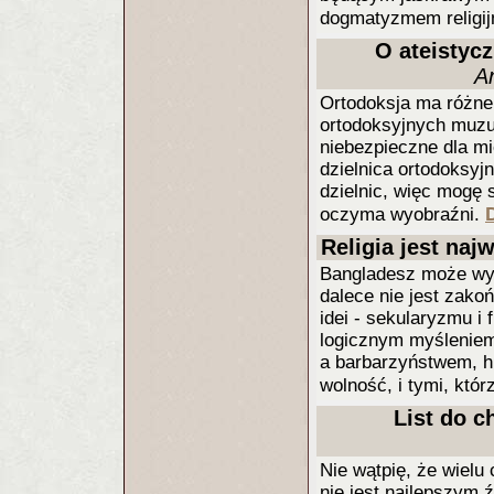
dogmatyzmem religi
O ateistyc
A
Ortodoksja ma różne 
ortodoksyjnych muzu
niebezpieczne dla mi
dzielnica ortodoksyjn
dzielnic, więc mogę 
oczyma wyobraźni.
Religia jest na
Bangladesz może wygr
dalece nie jest zak
idei - sekularyzmu i
logicznym myśleniem
a barbarzyństwem, h
wolność, i tymi, któr
List do c
Nie wątpię, że wielu
nie jest najlepszym ź