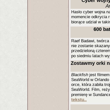
Cyber wojny
A
Hasło cyber wojna na
momencie odkrycia rz
biorące udział w taki
600 ba
Raef Badawi, twórca 
nie zostanie skazany
przedzieloną czterem
po siedmiu latach wy
Zostawmy orki n
Blackfish
jest filmem
SeaWorld w Orlando n
orce, która zabiła tr
SeaWorld. Film, reż
premierę w Sundance
tekstu..