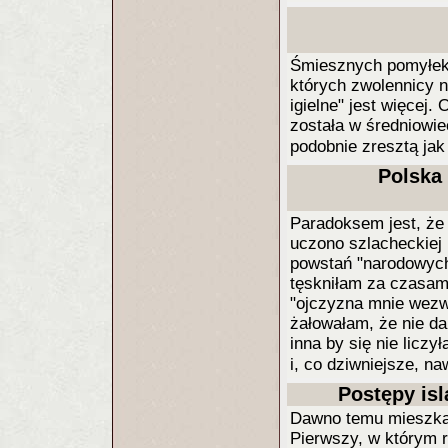
Śmiesznych pomyłek t
których zwolennicy n
igielne" jest więcej
została w średniowie
podobnie zresztą jak
Polska
Paradoksem jest, że
uczono szlacheckiej
powstań "narodowych
tęskniłam za czasami 
"ojczyzna mnie wezw
żałowałam, że nie da
inna by się nie liczyła
i, co dziwniejsze, n
Postępy isl
Dawno temu mieszkał
Pierwszy, w którym r