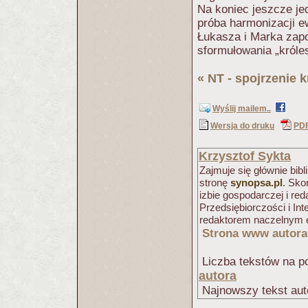
Na koniec jeszcze je
próba harmonizacji ew
Łukasza i Marka zap
sformułowania „króle
«
NT - spojrzenie 
Wyślij mailem..
Wersja do druku
PD
Krzysztof Sykta
Zajmuje się głównie bib
stronę
synopsa.pl
. Sko
izbie gospodarczej i r
Przedsiębiorczości i Int
redaktorem naczelnym e
Strona www autora
Liczba tekstów na po
autora
Najnowszy tekst aut