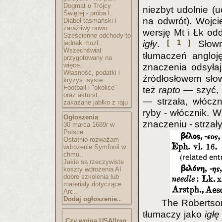
Dogmat o Trójcy
niezbyt udolnie (
Świętej - próba l..
na odwrót). Wojci
Diabeł tasmański i
zaraźliwy nowo..
wersję Mt i Łk od
Sześcienne odchody-to
[ 1 ]
igły
.
Słowni
jednak możl..
Wszechświat
tłumaczeń angloj
przygotowany na
więce..
znaczenia odsyłaj
Własność, podatki i
źródłosłowem sł
kryzys: syste..
Football i "okolice"
też
rapto
— szyć, 
oraz aktorst..
— strzała, włócz
zakazane jabłko z raju
ryby - włócznik. 
Ogłoszenia
:
znaczeniu - strzał
30 marca 1689r w
Polsce
Ostatnio rozważam
wdrożenie Symfonii w
chmu..
Jakie są rzeczywiste
koszty wdrożenia AI
dobre szkolenia lub
materiały dotyczące
Arc..
Dodaj ogłoszenie..
The Robertso
tłumaczy jako
igłę
Czy wojna USA/Iran