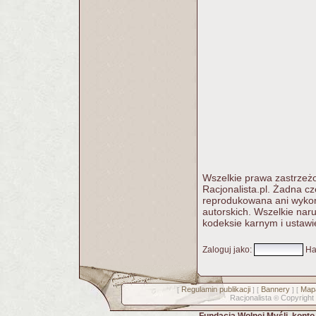
Wszelkie prawa zastrzeżo
Racjonalista.pl. Żadna c
reprodukowana ani wykorz
autorskich. Wszelkie nar
kodeksie karnym i ustawi
Zaloguj jako
:
Ha
Regulamin publikacji
Bannery
Mapa
[
] [
] [
Racjonalista
Copyright
©