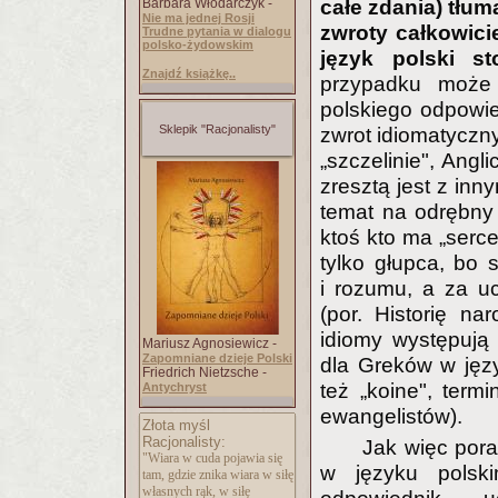
Barbara Włodarczyk -
całe zdania) tłuma
Nie ma jednej Rosji
zwroty całkowici
Trudne pytania w dialogu
polsko-żydowskim
język polski s
Znajdź książkę..
przypadku może 
polskiego odpowie
Sklepik "Racjonalisty"
zwrot idiomatyczny.
„szczelinie", Angl
zresztą jest z inn
temat na odrębny 
ktoś kto ma „serc
tylko głupca, bo 
i rozumu, a za uc
(por. Historię na
idiomy występują
Mariusz Agnosiewicz -
Zapomniane dzieje Polski
dla Greków w języ
Friedrich Nietzsche -
też „koine", term
Antychryst
ewangelistów).
Złota myśl
Racjonalisty:
Jak więc pora
"Wiara w cuda pojawia się
w języku polsk
tam, gdzie znika wiara w siłę
własnych rąk, w siłę