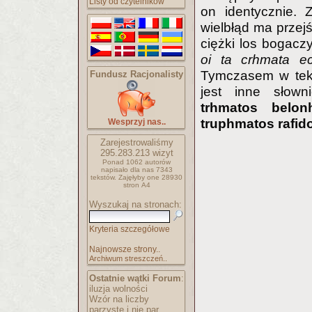
Listy od czytelników
on identycznie.
wielbłąd ma przejś
ciężki los bogacz
oi ta crhmata e
Tymczasem w tekś
Fundusz Racjonalisty
jest inne słown
trhmatos
belon
truphmatos rafid
Wesprzyj nas..
Zarejestrowaliśmy
295.283.213
wizyt
Ponad 1062 autorów
napisało
dla nas 7343
tekstów.
Zajęłyby one 28930
stron A4
Wyszukaj na stronach:
Kryteria szczegółowe
Najnowsze strony..
Archiwum streszczeń..
Ostatnie wątki Forum
:
iluzja wolności
Wzór na liczby
parzyste i nie par..