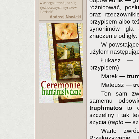
odpowiednik — „u
własnego umysłu, w siłę
różnicować, posłu
zjednoczonych wysiłków
ludzkich".
oraz rzeczowniki
Andrzej Nowicki
przypisem albo te
synonimów igła 
znaczenie od igły.
W powstające
użyłem następują
Łukasz 
przypisem)
Marek —
trum
Mateusz —
tr
Ten sam zwr
samemu odpowi
truphmatos
to 
szczeliny i tak t
szycia (
rapto
— szy
Warto zwró
Przekazywanie 