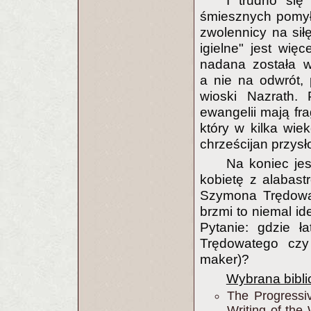
I trudno się
śmiesznych pomyłe
zwolennicy na sił
igielne" jest wię
nadana została w
a nie na odwrót, 
wioski Nazrath.
ewangelii mają fr
który w kilka wie
chrześcijan przysł
Na koniec je
kobietę z alabas
Szymona Trędowa
brzmi to niemal i
Pytanie: gdzie ł
Trędowatego czy
maker)?
Wybrana biblio
The Progressiv
Writing of the