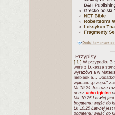
B&H Publishin
Grecko-polski 
NET Bible
Robertson's W
Leksykon Thaye
Fragmenty Se
Dodaj komentarz do 
Przypisy:
[ 1 ]
W przypadku Bib
wers z Łukasza stano
wyrazów) a w Mateus
niebieskie… Dodatko
wpisano „przejść" za
Mt 19.24 Jeszcze raz
przez
ucho igielne
n
Mk 10.25 Łatwiej jest
bogatemu wejść do k
Łk 18.25 Łatwiej jest
bogatemu wejść do k