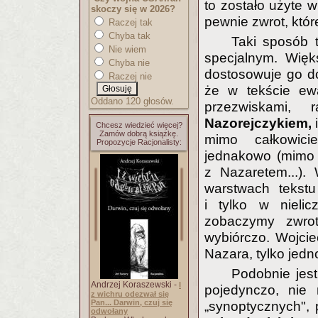
to zostało użyte 
skoczy się w 2026?
pewnie zwrot, któ
Raczej tak
Chyba tak
Taki sposób 
Nie wiem
specjalnym. Więk
Chyba nie
dostosowuje go d
Raczej nie
że w tekście ew
Oddano 120 głosów.
przezwiskami,
Nazorejczykiem,
Chcesz wiedzieć więcej?
Zamów dobrą książkę.
mimo całkowici
Propozycje Racjonalisty:
jednakowo (mimo 
z Nazaretem...).
warstwach tekstu
i tylko w nieli
zobaczymy zwrot
wybiórczo. Wojcie
Nazara, tylko jed
Podobnie jest
Andrzej Koraszewski -
I
pojedynczo, nie
z wichru odezwał się
Pan... Darwin, czuj się
„synoptycznych",
odwołany