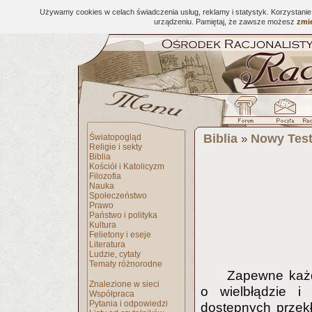
Używamy cookies w celach świadczenia usług, reklamy i statystyk. Korzystani
urządzeniu. Pamiętaj, że zawsze możesz
zmie
Biblia
Nowy Tes
Światopogląd
»
Religie i sekty
Biblia
Kościół i Katolicyzm
Filozofia
Nauka
Społeczeństwo
Prawo
Państwo i polityka
Kultura
Felietony i eseje
Literatura
Ludzie, cytaty
Tematy różnorodne
Zapewne każd
Znalezione w sieci
o wielbłądzie i
Współpraca
Pytania i odpowiedzi
dostępnych przekł