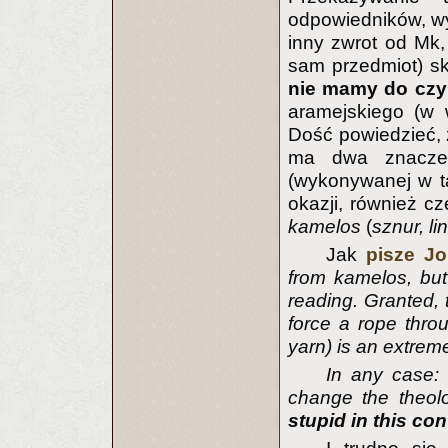
odpowiedników, wy
inny zwrot od Mk
sam przedmiot) sk
nie mamy do czy
aramejskiego (w w
Dość powiedzieć, 
ma dwa znaczeni
(wykonywanej w ta
okazji, również c
kamelos
(
sznur, li
Jak
pisze J
from kamelos, bu
reading. Granted, t
force a rope thro
yarn) is an extrem
In any case: 
change the theol
stupid in this con