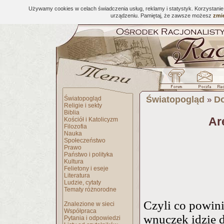
Używamy cookies w celach świadczenia usług, reklamy i statystyk. Korzystani
urządzeniu. Pamiętaj, że zawsze możesz
zmie
Światopogląd
Do
Światopogląd
»
Religie i sekty
Biblia
Ar
Kościół i Katolicyzm
Filozofia
Nauka
Społeczeństwo
Prawo
Państwo i polityka
Kultura
Felietony i eseje
Literatura
Ludzie, cytaty
Tematy różnorodne
Czyli co powini
Znalezione w sieci
Współpraca
wnuczek idzie 
Pytania i odpowiedzi