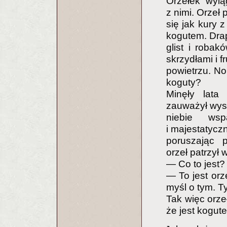
Orzełek wylą
z nimi. Orzeł
się jak kury 
kogutem. Drap
glist i robakó
skrzydłami i 
powietrzu. No
koguty?
Minęły lata
zauważył wys
niebie wsp
i majestatycz
poruszając p
orzeł patrzył
— Co to jest?
— To jest orz
myśl o tym. Ty
Tak więc orzeł
że jest kogut