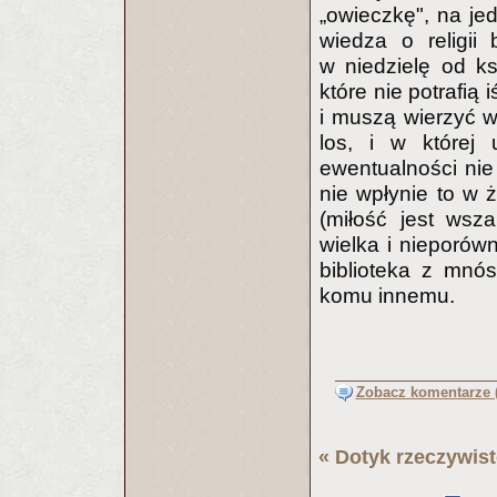
„owieczkę", na jed
wiedza o religii
w niedzielę od k
które nie potrafią
i muszą wierzyć w 
los, i w której 
ewentualności nie
nie wpłynie to w
(miłość jest wsz
wielka i nieporó
biblioteka z mnó
komu innemu.
Zobacz komentarze (
«
Dotyk rzeczywist