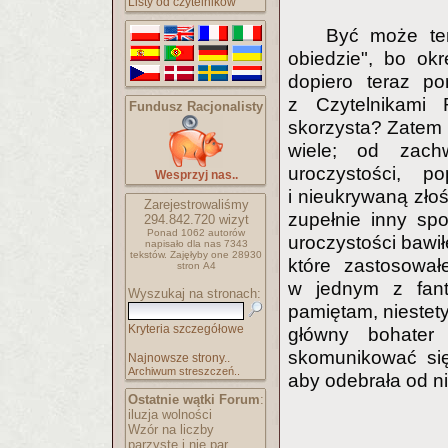
Listy od czytelników
Być może ten
obiedzie", bo ok
dopiero teraz p
z Czytelnikami 
Fundusz Racjonalisty
skorzysta? Zatem 
wiele; od zachwy
uroczystości, p
Wesprzyj nas..
i nieukrywaną zło
Zarejestrowaliśmy
zupełnie inny sp
294.842.720
wizyt
Ponad 1062 autorów
uroczystości bawił
napisało
dla nas 7343
tekstów.
Zajęłyby one 28930
które zastosowa
stron A4
w jednym z fanta
Wyszukaj na stronach:
pamiętam, niestety
Kryteria szczegółowe
główny bohater
skomunikować się
Najnowsze strony..
Archiwum streszczeń..
aby odebrała od n
Ostatnie wątki Forum
:
iluzja wolności
Wzór na liczby
parzyste i nie par..