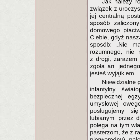
Jak należy r
związek z uroczyst
jej centralną pos
sposób zaliczon
domowego ptactwa
Ciebie, gdyż nasza
sposób: „Nie ma
rozumnego, nie 
z drogi, zarazem 
zgoła ani jedneg
jesteś wyjątkiem.
Niewidzialne 
infantylny świat
bezpiecznej egzy
umysłowej owego 
posługujemy się
lubianymi przez d
polega na tym wła
pasterzom, że z ra
pierworodny), nal