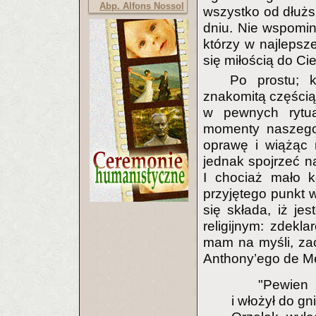
Abp. Alfons Nossol
wszystko od dłużs
dniu. Nie wspomina
którzy w najlepsze
się miłością do Ci
Po prostu; k
znakomitą częścią
w pewnych rytua
momenty naszego 
oprawę i wiążąc 
jednak spojrzeć na
I chociaż mało k
przyjętego punkt w
się składa, iż je
religijnym: zdek
mam na myśli, za
Anthony’ego de Me
"Pewien 
i włożył do g