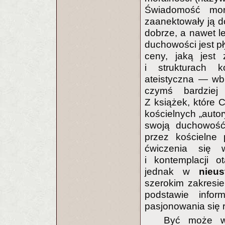
Świadomość moral
zaanektowały ją d
dobrze, a nawet le
duchowości jest pły
ceny, jaką jest
i strukturach 
ateistyczna — wbr
czymś bardziej 
Z książek, które C
kościelnych „autor
swoją duchowość
przez kościelne 
ćwiczenia się 
i kontemplacji o
jednak w
nieu
szerokim zakresie.
podstawie infor
pasjonowania się re
Być może wy