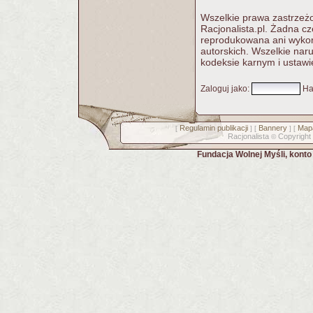
Wszelkie prawa zastrzeżo
Racjonalista.pl. Żadna c
reprodukowana ani wykorz
autorskich. Wszelkie nar
kodeksie karnym i ustawi
Zaloguj jako
:
Ha
Regulamin publikacji
Bannery
Mapa
[
] [
] [
Racjonalista
Copyright
©
Fundacja Wolnej Myśli, kont