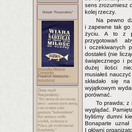
sens zrozumiesz dop
kolej rzeczy.
Sklepik "Racjonalisty"
Na pewno dz
i zapewne tak go
życiu. A to z p
przygotowań ab
i oczekiwanych pr
dostałeś (nie liczą
świątecznego i po
dużej ilości nie
Koszulka Wiara w
Człowieka
musiałeś nauczyć
Friedrich Nietzsche -
składało się na
Antychryst
wyjątkowym wydar
Złota myśl
porównać.
Racjonalisty:
"Być ateistą nie jest zresztą
To prawda; z 
łatwo - autentycznym ateistą,
a nie ot takim sobie
wyglądać. Pamięta
gnuśnym "bezbożnikiem".
byliśmy dumni ki
Być ateistą to wielki
wysiłek, zwłaszcza w
Bonaparte uznał 
Polsce, jak zwykł mawiać
I główni organizato
Kotarbiński."