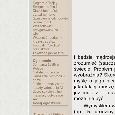
Dogmat o Trójcy
Świętej - próba l..
Diabeł tasmański i
zaraźliwy nowo..
Sześcienne odchody-to
jednak możl..
Wszechświat
przygotowany na
więce..
Własność, podatki i
kryzys: syste..
Football i "okolice"
oraz aktorst..
zakazane jabłko z raju
i będzie mądrzej
Ogłoszenia
:
zrozumieć (starcz
30 marca 1689r w
świecie. Problem 
Polsce
Ostatnio rozważam
wyobraźnia? Sko
wdrożenie Symfonii w
myślę o jego nieda
chmu..
Jakie są rzeczywiste
jako takiej, muszę
koszty wdrożenia AI
dobre szkolenia lub
już mnie z — du
materiały dotyczące
może nie być.
Arc..
Dodaj ogłoszenie..
Wymyśliłem w
(np. 5 urodziny
Czy wojna USA/Iran