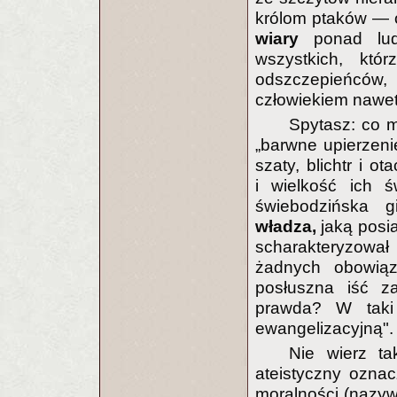
królom ptaków — 
wiary
ponad lu
wszystkich, któ
odszczepieńców, 
człowiekiem nawet
Spytasz: co 
„barwne upierzeni
szaty, blichtr i o
i wielkość ich ś
świebodzińska 
władza,
jaką posi
scharakteryzowa
żadnych obowiąz
posłuszna iść z
prawda? W taki
ewangelizacyjną".
Nie wierz ta
ateistyczny ozna
moralności (nazyw