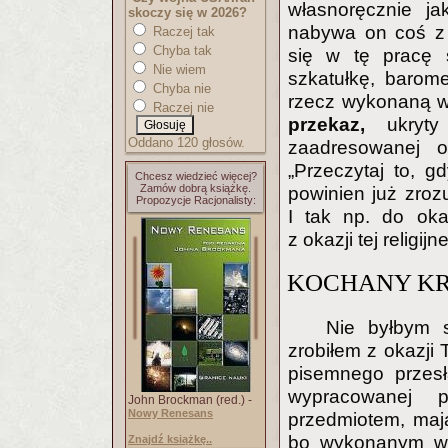
własnoręcznie ja
skoczy się w 2026?
nabywa on coś z o
Raczej tak
Chyba tak
się w tę pracę s
Nie wiem
szkatułkę, barom
Chyba nie
rzecz wykonaną w
Raczej nie
przekaz,
ukryt
Oddano 120 głosów.
zaadresowanej o
„Przeczytaj to, g
Chcesz wiedzieć więcej?
Zamów dobrą książkę.
powinien już zroz
Propozycje Racjonalisty:
I tak np. do oka
z okazji tej religijn
KOCHANY KR
Nie byłbym 
zrobiłem z okazji 
pisemnego przesł
wypracowanej p
John Brockman (red.) -
Nowy Renesans
przedmiotem, maj
bo wykonanym wła
Znajdź książkę..