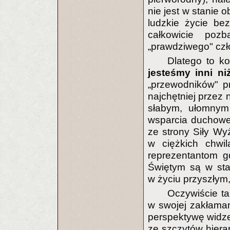
nie jest w stanie o
ludzkie życie bez
całkowicie poz
„prawdziwego" cz
Dlatego to k
jesteśmy inni ni
„przewodników" p
najchętniej przez 
słabym, ułomnym 
wsparcia duchoweg
ze strony Siły Wy
w ciężkich chwi
reprezentantom g
Świętym są w sta
w życiu przyszły
Oczywiście ta
w swojej zakłamane
perspektywę widzen
ze szczytów hierarc