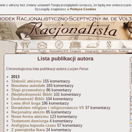
tanie z witryny bez zmiany ustawień Twojej przeglądarki oznacza, że będą one umieszcza
Szczegóły znajdziesz w
Polityce Cookies
Lista publikacji autora
Chronologiczna lista publikacji autora
Lucjan Ferus
2013
Słabość ateizmu
155 komentarzy
Nieudane autodafe
183 komentarzy
Ślepi przewodnicy
86 komentarzy
(Nie)dosłowność Biblii
101 komentarzy
Dosłowność Biblii
104 komentarzy
Lewa dłoń boga
186 komentarzy
Doradztwo religijne i religioznawcze VII
37 komentarzy
Racjonalny ateizm
85 komentarzy
Nowa forma ateizmu
123 komentarzy
Testament demiurga
4 komentarzy
Areligijna kapsuła czasu
57 komentarzy
Z pamiętnika Ikara
24 komentarzy