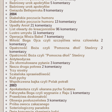
Baśniowy urok apokryfów
5 komentarzy
Baśniowy urok apokryfów
Gwiazda Betlejemska
8 komentarzy
2004
Diabelskie poczucie humoru
Diabelskie poczucie humoru
13 komentarzy
Upadły Anioł
21 komentarzy
List otwarty do kreacjonistów
96 komentarzy
Lustro umysłu
11 komentarzy
Operacja Wieża Babel
7 komentarzy
Miłość Boga Ojca czyli szczęśliwa wina człowieka
2
komentarzy
Opatrzność Boża czyli 'Pomocna dłoń' Stwórcy
2
komentarzy
Opatrzność Boża czyli "Pomocna dłoń" Stwórcy
Antyteodycea
Źle sformułowane pytanie
3 komentarzy
Nasza druga połowa
2 komentarzy
Trzy siostry
Szatańska sprawiedliwość
Kult pychy
Współczesna bajka czyli Polak potrafi
2003
Apokatastaza czyli ukarana pycha Szatana
Fałszywka Boga czyli wygnanie z Raju
1 komentarzy
Prawdziwa doskonałość
Obsesja posłuszeństwa
3 komentarzy
Próba owocu zakazanego
Soteriologiczny paradoks
Dwie koncepcje zbawienia ludzi