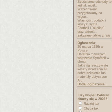
Sześcienne odchody-to
jednak możl..
Wszechświat
przygotowany na
więce..
Własność, podatki i
kryzys: syste..
Football i "okolice"
oraz aktorst..
zakazane jabłko z raju
Ogłoszenia
:
30 marca 1689r w
Polsce
Ostatnio rozważam
wdrożenie Symfonii w
chmu..
Jakie są rzeczywiste
koszty wdrożenia AI
dobre szkolenia lub
materiały dotyczące
Arc..
Dodaj ogłoszenie..
Czy wojna USA/Iran
skoczy się w 2026?
Raczej tak
Chyba tak