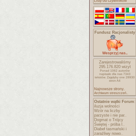
Listy od czytelników
Fundusz Racjonalisty
Wesprzyj nas..
Zarejestrowaliśmy
295.176.820
wizyt
Ponad 1062 autorów
napisało
dla nas 7343
tekstów.
Zajęłyby one 28930
stron A4
Najnowsze strony..
Archiwum streszczeń..
Ostatnie wątki Forum
:
iluzja wolności
Wzór na liczby
parzyste i nie par..
Dogmat o Trójcy
Świętej - próba l..
Diabeł tasmański i
zaraźliwy nowo..