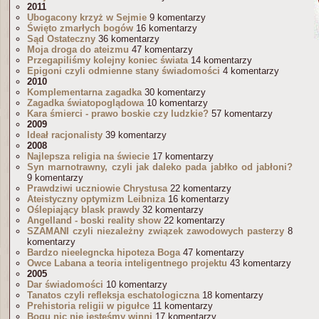
2011
Ubogacony krzyż w Sejmie
9 komentarzy
Święto zmarłych bogów
16 komentarzy
Sąd Ostateczny
36 komentarzy
Moja droga do ateizmu
47 komentarzy
Przegapiliśmy kolejny koniec świata
14 komentarzy
Epigoni czyli odmienne stany świadomości
4 komentarzy
2010
Komplementarna zagadka
30 komentarzy
Zagadka światopoglądowa
10 komentarzy
Kara śmierci - prawo boskie czy ludzkie?
57 komentarzy
2009
Ideał racjonalisty
39 komentarzy
2008
Najlepsza religia na świecie
17 komentarzy
Syn marnotrawny, czyli jak daleko pada jabłko od jabłoni?
9 komentarzy
Prawdziwi uczniowie Chrystusa
22 komentarzy
Ateistyczny optymizm Leibniza
16 komentarzy
Oślepiający blask prawdy
32 komentarzy
Angelland - boski reality show
22 komentarzy
SZAMANI czyli niezależny związek zawodowych pasterzy
8
komentarzy
Bardzo nieelegncka hipoteza Boga
47 komentarzy
Owce Labana a teoria inteligentnego projektu
43 komentarzy
2005
Dar świadomości
10 komentarzy
Tanatos czyli refleksja eschatologiczna
18 komentarzy
Prehistoria religii w pigułce
11 komentarzy
Bogu nic nie jesteśmy winni
17 komentarzy