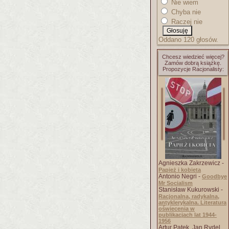
Nie wiem
Chyba nie
Raczej nie
Oddano 120 głosów.
Chcesz wiedzieć więcej?
Zamów dobrą książkę.
Propozycje Racjonalisty:
Agnieszka Zakrzewicz -
Papież i kobieta
Antonio Negri -
Goodbye
Mr Socialism
Stanisław Kukurowski -
Racjonalna, radykalna,
antyklerykalna. Literatura
oświecenia w
publikacjach lat 1944-
1956
Artur Patek, Jan Rydel,