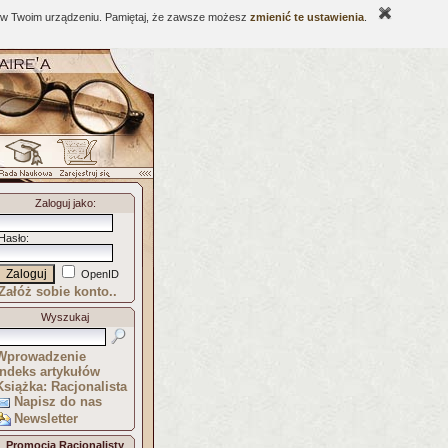
ne w Twoim urządzeniu. Pamiętaj, że zawsze możesz
zmienić te ustawienia
.
Zaloguj jako
:
Hasło
:
OpenID
Załóż sobie konto..
Wyszukaj
Wprowadzenie
Indeks artykułów
Książka: Racjonalista
Napisz do nas
Newsletter
Promocja Racjonalisty