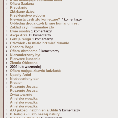
Ofiara Szatana
Przesłanie
Zbłąkane dzieci
Przekleństwo wyboru
Niewiasta czyli zło konieczne?
7 komentarzy
O-błędna droga czyli Errare humanum est
Zakład czyli minimalne zło
Dwie siostry
1 komentarzy
Akcja Arka
12 komentarzy
Lekcja religii
1 komentarzy
Człowiek - to miało brzmieć dumnie
Chandra Boga
Ofiara Abrahama
2 komentarzy
Niezamierzony byt
Pierwsze kuszenie
Ziemia Obiecana
2002 lub wcześniej
Ofiara mająca zbawić ludzkość
Upadły Anioł
Niedoceniony dar
Kreator
Kuszenie Jezusa
Kuszenie Jezusa
Zwiastowanie
Anielska wpadka
Anielska wpadka
Anielska wpadka
d.O jakości natchnienia Biblii
9 komentarzy
k. Religia - lusto naszej natury