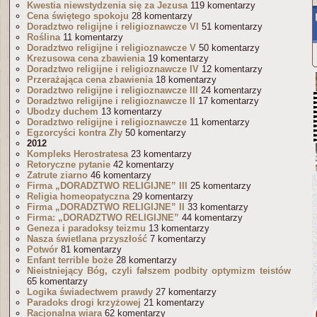
Kwestia niewstydzenia się za Jezusa
119 komentarzy
Cena świętego spokoju
28 komentarzy
Doradztwo religijne i religioznawcze VI
51 komentarzy
Roślina
11 komentarzy
Doradztwo religijne i religioznawcze V
50 komentarzy
Krezusowa cena zbawienia
19 komentarzy
Doradztwo religijne i religioznawcze IV
12 komentarzy
Przerażająca cena zbawienia
18 komentarzy
Doradztwo religijne i religioznawcze III
24 komentarzy
Doradztwo religijne i religioznawcze II
17 komentarzy
Ubodzy duchem
13 komentarzy
Doradztwo religijne i religioznawcze
11 komentarzy
Egzorcyści kontra Zły
50 komentarzy
2012
Kompleks Herostratesa
23 komentarzy
Retoryczne pytanie
42 komentarzy
Zatrute ziarno
46 komentarzy
Firma „DORADZTWO RELIGIJNE” III
25 komentarzy
Religia homeopatyczna
29 komentarzy
Firma „DORADZTWO RELIGIJNE” II
33 komentarzy
Firma: „DORADZTWO RELIGIJNE”
44 komentarzy
Geneza i paradoksy teizmu
13 komentarzy
Nasza świetlana przyszłość
7 komentarzy
Potwór
81 komentarzy
Enfant terrible boże
28 komentarzy
Nieistniejący Bóg, czyli fałszem podbity optymizm teistów
65 komentarzy
Logika świadectwem prawdy
27 komentarzy
Paradoks drogi krzyżowej
21 komentarzy
Racjonalna wiara
62 komentarzy