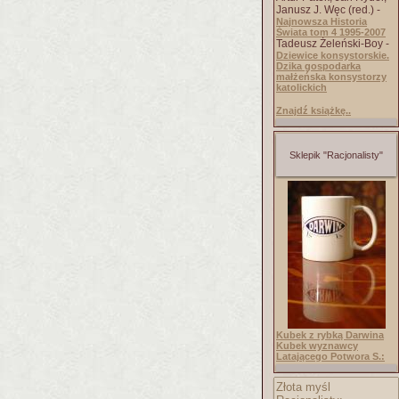
Janusz J. Węc (red.) -
Najnowsza Historia
Świata tom 4 1995-2007
Tadeusz Żeleński-Boy -
Dziewice konsystorskie.
Dzika gospodarka
małżeńska konsystorzy
katolickich
Znajdź książkę..
Sklepik "Racjonalisty"
Kubek z rybką Darwina
Kubek wyznawcy
Latającego Potwora S.:
Złota myśl