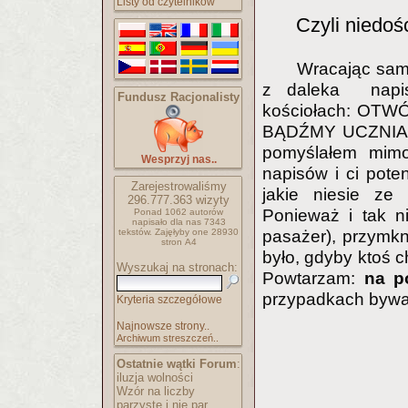
Listy od czytelników
Czyli niedoś
Wracając sa
z daleka napis
Fundusz Racjonalisty
kościołach: OT
BĄDŹMY UCZNIAM
pomyślałem mimo
Wesprzyj nas..
napisów i ci pote
Zarejestrowaliśmy
jakie niesie ze 
296.777.363
wizyty
Ponieważ i tak n
Ponad 1062 autorów
napisało
dla nas 7343
pasażer), przymk
tekstów.
Zajęłyby one 28930
stron A4
było, gdyby ktoś c
Wyszukaj na stronach:
Powtarzam:
na p
przypadkach bywa
Kryteria szczegółowe
Najnowsze strony..
Archiwum streszczeń..
Ostatnie wątki Forum
:
iluzja wolności
Wzór na liczby
parzyste i nie par..