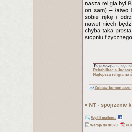
nasza religia był 
on sam) – łatwo 
sobie rękę i odr
nawet niech będzi
chyba taka prosta
stopniu fizycznego
Po przeczytaniu tego tek
Rehabilitacja Judasz
Najlepsza religia na 
Zobacz komentarze (
«
NT - spojrzenie 
Wyślij mailem..
Wersja do druku
PD