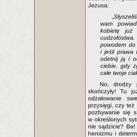
Jezusa:
„Słyszeli
wam powiada
kobietę już
cudzołóstwa
powodem do gr
i jeśli prawa
odetnij ją i 
ciebie, gdy z
całe twoje cia
No, drodzy p
skończyły! Tu ju
odżałowanie swe
przysięgi, czy też
pozbywanie się 
w określonych syt
nie sądzicie? Ba!
heroizmu i determi