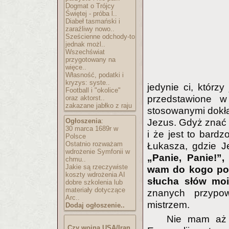
Dogmat o Trójcy
Świętej - próba l..
Diabeł tasmański i
zaraźliwy nowo..
Sześcienne odchody-to
jednak możl..
Wszechświat
przygotowany na
więce..
Własność, podatki i
kryzys: syste..
jedynie ci, którzy
Football i "okolice"
przedstawione w
oraz aktorst..
zakazane jabłko z raju
stosowanymi dokład
Jezus. Gdyż znać 
Ogłoszenia
:
30 marca 1689r w
i że jest to bard
Polsce
Ostatnio rozważam
Łukasza, gdzie 
wdrożenie Symfonii w
„Panie, Panie!”
chmu..
Jakie są rzeczywiste
wam do kogo pod
koszty wdrożenia AI
słucha słów moi
dobre szkolenia lub
materiały dotyczące
znanych przypow
Arc..
mistrzem.
Dodaj ogłoszenie..
Nie mam aż t
Czy wojna USA/Iran