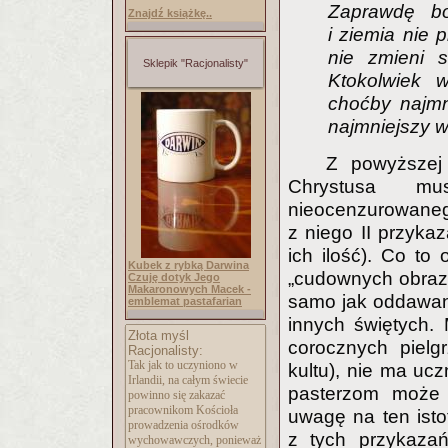
Zaprawdę b
Znajdź książkę..
i ziemia nie 
nie zmieni s
Sklepik "Racjonalisty"
Ktokolwiek w
choćby najmni
najmniejszy w
Z powyższej
Chrystusa m
nieocenzurowanego
z niego II przyka
ich ilość). Co t
Kubek z rybką Darwina
„cudownych obrazó
Czuję dotyk Jego
Makaronowych Macek -
samo jak oddawan
emblemat pastafarian
innych świętych.
Złota myśl
corocznych pielg
Racjonalisty:
Tak jak to uczyniono w
kultu), nie ma ucz
Irlandii, na całym świecie
pasterzom może w
powinno się zakazać
pracownikom Kościoła
uwagę na ten isto
prowadzenia ośrodków
z tych przykazań
wychowawczych, ponieważ