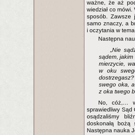
ważne, że aż pod
wiedział co mówi.
sposób. Zawsze j
samo znaczy, a br
i oczytania w tema
Następna nau
„Nie sąd
sądem, jakim 
mierzycie, w
w oku swego
dostrzegasz? 
swego oka, a
z oka twego b
No, cóż,… w
sprawiedliwy Sąd 
osądzaliśmy bli
doskonałą bożą s
Następna nauka J