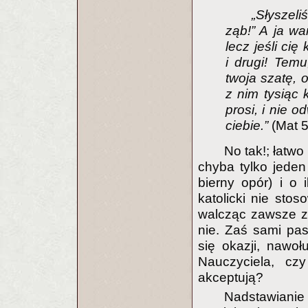
„Słyszeli
ząb!” A ja wa
lecz jeśli ci
i drugi! Tem
twoja szatę, 
z nim tysiąc 
prosi, i nie 
ciebie.”
(Mat 5
No tak!; łatwo
chyba tylko jeden
bierny opór) i o
katolicki nie stos
walcząc zawsze z
nie. Zaś sami pas
się okazji, nawo
Nauczyciela, cz
akceptują?
Nadstawianie