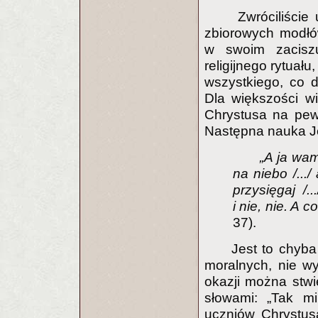
Zwróciliście
zbiorowych modłów
w swoim zacisz
religijnego rytuał
wszystkiego, co d
Dla większości w
Chrystusa na pewn
Następna nauka J
„A ja wam
na niebo /.../
przysięgaj /.
i nie, nie. A 
37).
Jest to chyba
moralnych, nie w
okazji można stwi
słowami: „Tak m
uczniów Chrystus