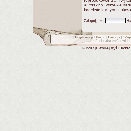
reprodukowana ani wykorz
autorskich. Wszelkie nar
kodeksie karnym i ustawi
Zaloguj jako
:
Ha
Regulamin publikacji
Bannery
Mapa
[
] [
] [
Racjonalista
Copyright
©
Fundacja Wolnej Myśli, kont