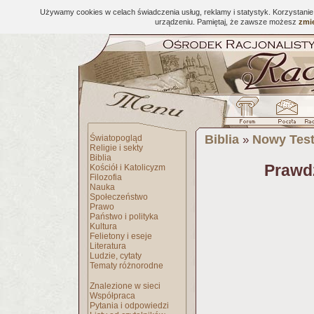
Używamy cookies w celach świadczenia usług, reklamy i statystyk. Korzystani
urządzeniu. Pamiętaj, że zawsze możesz
zmie
Biblia
Nowy Tes
Światopogląd
»
Religie i sekty
Biblia
Prawdz
Kościół i Katolicyzm
Filozofia
Nauka
Społeczeństwo
Prawo
Państwo i polityka
Kultura
Felietony i eseje
Literatura
Ludzie, cytaty
Tematy różnorodne
Znalezione w sieci
Współpraca
Pytania i odpowiedzi