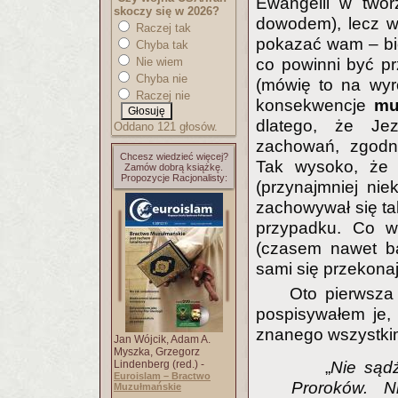
Ewangelii w twor
skoczy się w 2026?
dowodem), lecz w
Raczej tak
pokazać wam – bi
Chyba tak
co powinni być pr
Nie wiem
Chyba nie
(mówię to na wyr
Raczej nie
konsekwencje
mu
dlatego, że Je
Oddano 121 głosów.
zachowań, zgodny
Chcesz wiedzieć więcej?
Tak wysoko, że
Zamów dobrą książkę.
Propozycje Racjonalisty:
(przynajmniej ni
zachowywał się ta
przypadku. Co wi
(czasem nawet ba
sami się przekonaj
Oto pierwsza
pospisywałem je,
znanego wszystkim
Jan Wójcik, Adam A.
Myszka, Grzegorz
„
Nie sąd
Lindenberg (red.) -
Euroislam – Bractwo
Proroków. N
Muzułmańskie