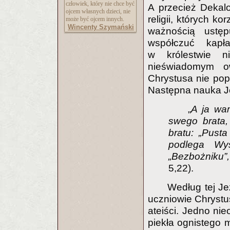
człowiek, który nie chce być
A przecież Dekal
ojcem własnych dzieci, nie
religii, których k
może być ojcem innych.
Wincenty Szymański
ważnością ustęp
współczuć kapł
w królestwie n
nieświadomym o
Chrystusa nie pop
Następna nauka J
„
A ja wa
swego brata,
bratu: „Pust
podlega Wy
„Bezbożniku”
5,22).
Według tej Je
uczniowie Chrystus
ateiści. Jedno nie
piekła ognistego 