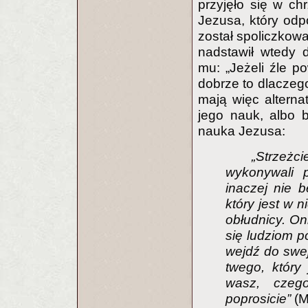
przyjęło się w ch
Jezusa, który odp
został spoliczkowa
nadstawił wtedy d
mu: „Jeżeli źle po
dobrze to dlaczego
mają więc altern
jego nauk, albo 
nauka Jezusa:
„Strzeżc
wykonywali p
inaczej nie 
który jest w n
obłudnicy. Oni
się ludziom po
wejdź do swej
twego, który 
wasz, czeg
poprosicie”
(M