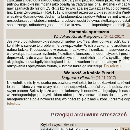
związana z ideologią narodowego solidaryzmu propagowaną przez Putina. Pol
putinowskiej określić można jako opartą na tradycji nacjonalistycznej - widać
nawiązaniach do historii ZSRR, z której wyciąga się zwłaszcza to, co potwier
(np. Dzień Zwycięstwa). Rok 1612 to moment przejścia z okresu anarchii Wielk
władztwa Romanowów. Jednym z fundamentów rządów Putina jest mit wyjścia z
gospodarczego i słabości międzynarodowej epoki Jelcyna, skutkującego usta
Do
społecznego, odbudową gospodarki i wskrzeszeniem imperialnych ambicji.
Harmonia społeczna
W. Julian Korab-Karpowicz
(04-11-2017)
Jest wielu politologów określających siebie jako "realistów politycznych", któr
konflikty w świecie to problem nierozwiązywalny. W ich przekonaniu źródłem
natura ludzka. Propagowane w pracach naukowych i środkach masowego prz
wpływające na nasze myślenie, filozoficzne koncepcje modernistyczne i post
doprowadziły do wyparcia wcześniejszych europejskich ideałów cywilizacyjnyc
aksjologiczne zastąpiły ideologiami i rozumowaniem instrumentalnym. Teorie,
Do tekstu..
odkrywania i opisywania świata, w istocie także go kształtują.
Wolność w krainie Pustki
Dagmara Planutis
(01-11-2017)
Niewolnik to nie tylko osoba pozbawiona wolności, bo tej pozbawieni są równ
to osoba, która za swe czyny nie ponosi odpowiedzialności przed społeczeńs
swym panem. Sęk w tym, że w dobie kolorowych neonów zachęcających nas d
wszechogarniającej rozrywki, która obiecuje, że zaprowadzi nas do krainy wie
nieograniczone pole nowoczesnej wolności zdjęło z nas w końcu brzemię od
tekstu..
Przegląd archiwum streszczeń
Kryteria wyszukiwania:
z działu: