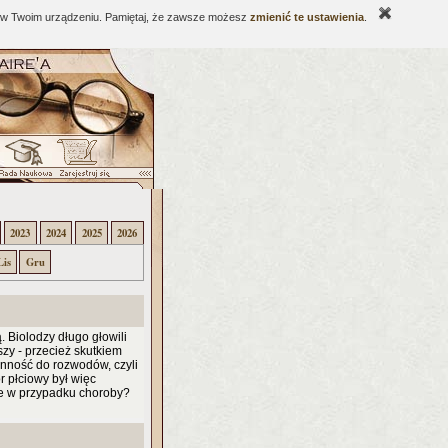
ne w Twoim urządzeniu. Pamiętaj, że zawsze możesz
zmienić te ustawienia
.
2023
2024
2025
2026
Lis
Gru
 Biolodzy długo głowili
szy - przecież skutkiem
onność do rozwodów, czyli
 płciowy był więc
bie w przypadku choroby?