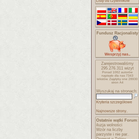
Listy od czytelników
Fundusz Racjonalisty
Wesprzyj nas..
Zarejestrowaliśmy
295.276.311
wizyt
Ponad 1062 autorów
napisało
dla nas 7343
tekstów.
Zajęłyby one 28930
stron A4
Wyszukaj na stronach:
Kryteria szczegółowe
Najnowsze strony..
Ostatnie wątki Forum
:
iluzja wolności
Wzór na liczby
parzyste i nie par..
Dogmat o Trójcy