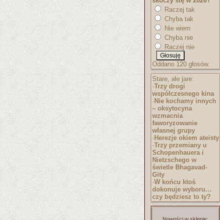
skoczy się w 2026?
Raczej tak
Chyba tak
Nie wiem
Chyba nie
Raczej nie
Oddano 120 głosów.
Stare, ale jare:
·
Trzy drogi
współczesnego kina
·
Nie kochamy innych
– oksytocyna
wzmacnia
faworyzowanie
własnej grupy
·
Herezje okiem ateisty
·
Trzy przemiany u
Schopenhauera i
Nietzschego w
świetle Bhagavad-
Gity
·
W końcu ktoś
dokonuje wyboru…
czy będziesz to ty?
Nowości w sklepie: