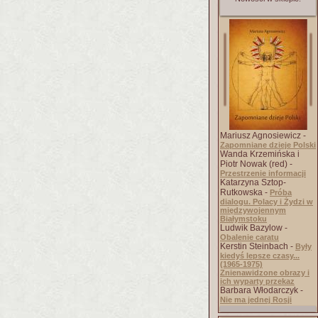
Mariusz Agnosiewicz -
Zapomniane dzieje Polski
Wanda Krzemińska i
Piotr Nowak (red) -
Przestrzenie informacji
Katarzyna Sztop-
Rutkowska -
Próba
dialogu. Polacy i Żydzi w
międzywojennym
Białymstoku
Ludwik Bazylow -
Obalenie caratu
Kerstin Steinbach -
Były
kiedyś lepsze czasy...
(1965-1975)
Znienawidzone obrazy i
ich wyparty przekaz
Barbara Włodarczyk -
Nie ma jednej Rosji