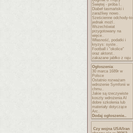
Świętej - próba l..
Diabeł tasmański i
zaraźliwy nowo..
Sześcienne odchody-to
jednak możl..
Wszechświat
przygotowany na
więce..
Własność, podatki i
kryzys: syste..
Football i "okolice"
oraz aktorst..
zakazane jabłko z raju
Ogłoszenia
:
30 marca 1689r w
Polsce
Ostatnio rozważam
wdrożenie Symfonii w
chmu..
Jakie są rzeczywiste
koszty wdrożenia AI
dobre szkolenia lub
materiały dotyczące
Arc..
Dodaj ogłoszenie..
Czy wojna USA/Iran