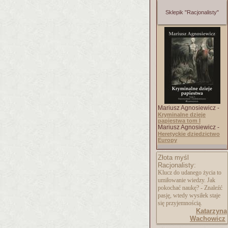
Sklepik "Racjonalisty"
Mariusz Agnosiewicz -
Kryminalne dzieje
papiestwa tom I
Mariusz Agnosiewicz -
Heretyckie dziedzictwo
Europy
Złota myśl
Racjonalisty:
Klucz do udanego życia to
umiłowanie wiedzy. Jak
pokochać naukę? - Znaleźć
pasję, wtedy wysiłek staje
się przyjemnością.
Katarzyna
Wachowicz