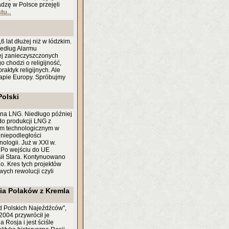
adzę w Polsce przejęli
tu..
 lat dłużej niż w łódzkim.
według Alarmu
ej zanieczyszczonych
 chodzi o religijność,
aktyk religijnych. Ale
mapie Europy. Spróbujmy
Polski
 na LNG. Niedługo później
do produkcji LNG z
em technologicznym w
 niepodległości
ologii. Już w XXI w.
. Po wejściu do UE
sił Stara. Kontynuowano
o. Kres tych projektów
wych rewolucji czyli
ia Polaków z Kremla
 Polskich Najeźdźców",
2004 przywrócił je
 Rosja i jest ściśle