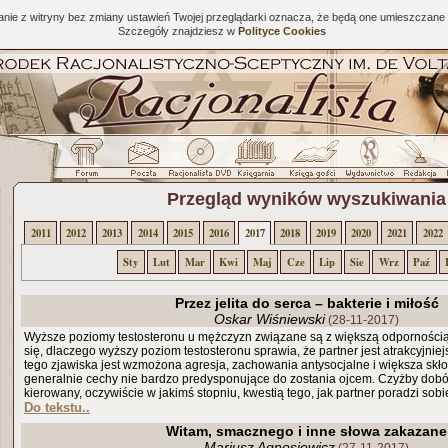
tanie z witryny bez zmiany ustawień Twojej przeglądarki oznacza, że będą one umieszcza
Szczegóły znajdziesz w
Polityce Cookies
Przegląd wyników wyszukiwania
2011
2012
2013
2014
2015
2016
2017
2018
2019
2020
2021
2022
Sty
Lut
Mar
Kwi
Maj
Cze
Lip
Sie
Wrz
Paź
Przez jelita do serca – bakterie i miłość
Oskar Wiśniewski
(28-11-2017)
Wyższe poziomy testosteronu u mężczyzn związane są z większą odpornością.
się, dlaczego wyższy poziom testosteronu sprawia, że partner jest atrakcyjniej
tego zjawiska jest wzmożona agresja, zachowania antysocjalne i większa skł
generalnie cechy nie bardzo predysponujące do zostania ojcem. Czyżby dobór
kierowany, oczywiście w jakimś stopniu, kwestią tego, jak partner poradzi so
Do tekstu..
Witam, smacznego i inne słowa zakazane
Mariusz Agnosiewicz