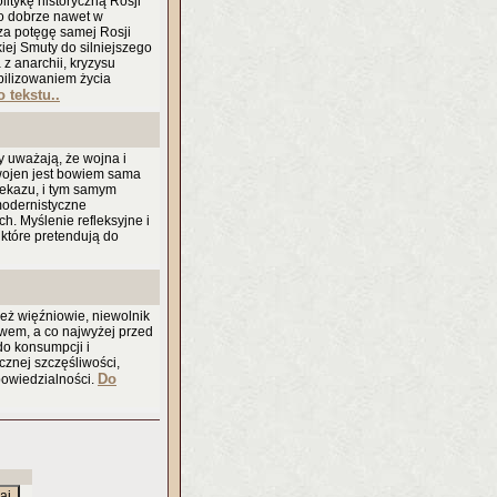
itykę historyczną Rosji
 to dobrze nawet w
dza potęgę samej Rosji
iej Smuty do silniejszego
 anarchii, kryzysu
bilizowaniem życia
 tekstu..
zy uważają, że wojna i
 wojen jest bowiem sama
ekazu, i tym samym
modernistyczne
h. Myślenie refleksyjne i
 które pretendują do
ież więźniowie, niewolnik
twem, a co najwyżej przed
o konsumpcji i
cznej szczęśliwości,
Do
powiedzialności.