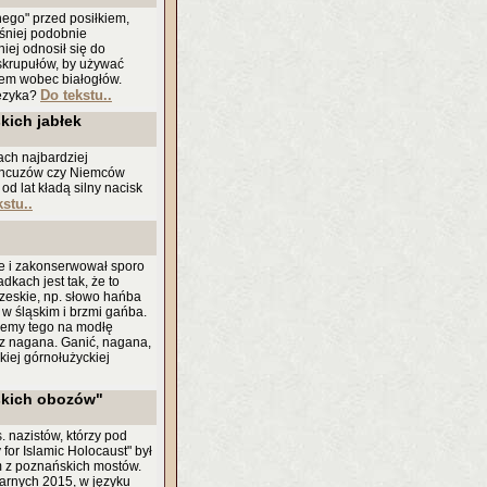
ego" przed posiłkiem,
śniej podobnie
ej odnosił się do
skrupułów, by używać
kiem wobec białogłów.
Do tekstu..
języka?
kich jabłek
ach najbardziej
Francuzów czy Niemców
d lat kładą silny nacisk
stu..
ale i zakonserwował sporo
dkach jest tak, że to
czeskie, np. słowo hańba
 w śląskim i brzmi gańba.
hcemy tego na modłę
cz nagana. Ganić, nagana,
kiej górnołużyckiej
lskich obozów"
. nazistów, którzy pod
for Islamic Holocaust" był
ym z poznańskich mostów.
arnych 2015, w języku