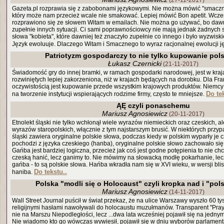
(27-11-2017)
Gazeta.pl rozprawia się z zabobonami językowymi. Nie można mówić "smaczn
który może nam przecież wcale nie smakować. Lepiej mówić Bon apetit. Wcze
rozprawiono się ze słowem Witam w emailach. Nie można go używać, bo dawni
zupełnie innych sytuacji. Ci sami poprawnościowcy nie mają jednak żadnych 
słowa "kobieta", które dawniej też znaczyło zupełnie co innego i było wyzwis
Język ewoluuje. Dlaczego Witam i Smacznego to wyraz racjonalnej ewolucji 
Patriotyzm gospodarczy to nie tylko kupowanie pols
Łukasz Czernicki
(21-11-2017)
Świadomość gry do innej bramki, w ramach gospodarki narodowej, jest w kraj
rozwiniętych lepiej zakorzeniona, niż w krajach będących na dorobku. Dla 
oczywistością jest kupowanie przede wszystkim krajowych produktów. Niemcy o
Do tek
na tworzenie instytucji wspierających rodzime firmy, często te mniejsze.
ĄĘ czyli ponaschemu
Mariusz Agnosiewicz
(20-11-2017)
Etnolekt śląski nie tylko wchłonął wiele wyrazów niemieckich oraz czeskich, 
wyrazów staropolskich, włącznie z tym najstarszym brusić. W niektórych przypa
śląski zawiera oryginalne polskie słowa, podczas kiedy w polskim wyparły je 
pochodzi z języka czeskiego (hanba), oryginalne polskie słowo zachowało się
Gańba jest bardziej logiczna, przecież jak coś jest godne potępienia to nie c
czeską hanić, lecz ganimy to. Nie mówimy na słowacką modłę pokarhanie, le
gańba - to są polskie słowa. Hańba wkradła nam się w XVI wieku, w wersji blis
Do tekstu..
haniba.
Polska "modli się o Holocaust" czyli kropka nad i "po
Mariusz Agnosiewicz
(14-11-2017)
Wall Street Journal puścił w świat przekaz, że na ulice Warszawy wyszło 60 tys
religijnymi hasłami nawoływali do holocaustu muzułmanów. Transparent "Pray 
nie na Marszu Niepodległości, lecz ...dwa lata wcześniej pojawił się na jedn
Nie wiadomo kto go wówczas wywiesił, pojawił się w dniu wyborów parlament