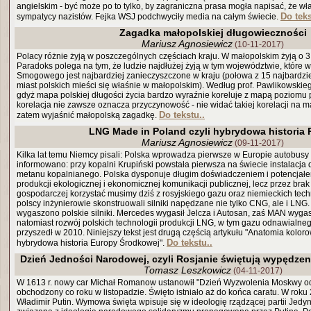
angielskim - być może po to tylko, by zagraniczna prasa mogła napisać, że wł
Do teks
sympatycy nazistów. Fejka WSJ podchwyciły media na całym świecie.
Zagadka małopolskiej długowieczności
Mariusz Agnosiewicz
(10-11-2017)
Polacy różnie żyją w poszczególnych częściach kraju. W małopolskim żyją o 3,6
Paradoks polega na tym, że ludzie najdłużej żyją w tym województwie, które 
Smogowego jest najbardziej zanieczyszczone w kraju (połowa z 15 najbardzi
miast polskich mieści się właśnie w małopolskim). Według prof. Pawlikowskiego
gdyż mapa polskiej długości życia bardzo wyraźnie koreluje z mapą poziomu pr
korelacja nie zawsze oznacza przyczynowość - nie widać takiej korelacji na 
Do tekstu..
zatem wyjaśnić małopolską zagadkę.
LNG Made in Poland czyli hybrydowa historia 
Mariusz Agnosiewicz
(09-11-2017)
Kilka lat temu Niemcy pisali: Polska wprowadza pierwsze w Europie autobusy
informowano: przy kopalni Krupiński powstała pierwsza na świecie instalacja 
metanu kopalnianego. Polska dysponuje długim doświadczeniem i potencjał
produkcji ekologicznej i ekonomicznej komunikacji publicznej, lecz przez brak
gospodarczej korzystać musimy dziś z rosyjskiego gazu oraz niemieckich techn
polscy inżynierowie skonstruowali silniki napędzane nie tylko CNG, ale i LNG
wygaszono polskie silniki. Mercedes wygasił Jelcza i Autosan, zaś MAN wyga
natomiast rozwój polskich technologii produkcji LNG, w tym gazu odnawialneg
przyszedł w 2010. Niniejszy tekst jest drugą częścią artykułu "Anatomia koloro
Do tekstu..
hybrydowa historia Europy Środkowej".
Dzień Jedności Narodowej, czyli Rosjanie świętują wypędzen
Tomasz Leszkowicz
(04-11-2017)
W 1613 r. nowy car Michał Romanow ustanowił "Dzień Wyzwolenia Moskwy od
obchodzony co roku w listopadzie. Święto istniało aż do końca caratu. W roku 
Władimir Putin. Wymowa święta wpisuje się w ideologię rządzącej partii Jedyna