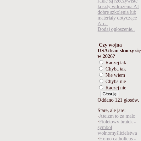
Jakie są rzeczywiste
koszty wdrożenia AI
dobre szkolenia lub
materiały dotyczące
Arc..
Dodaj ogłoszenie..
Czy wojna
USA/Iran skoczy się
w 2026?
Raczej tak
Chyba tak
Nie wiem
Chyba nie
Raczej nie
Oddano 121 głosów.
Stare, ale jare:
·
Ateizm to za mało
·
Fioletowy bratek -
symbol
wolnomyślicielst
wa
·
Homo catholicus -