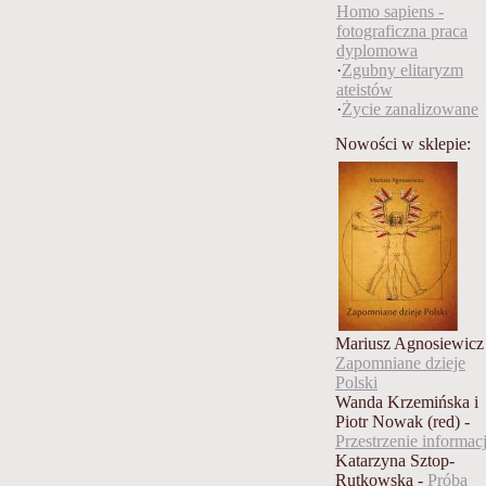
Homo sapiens -
fotograficzna praca
dyplomowa
·
Zgubny elitaryzm
ateistów
·
Życie zanalizowane
Nowości w sklepie:
Mariusz Agnosiewicz
Zapomniane dzieje
Polski
Wanda Krzemińska i
Piotr Nowak (red) -
Przestrzenie informacj
Katarzyna Sztop-
Rutkowska -
Próba