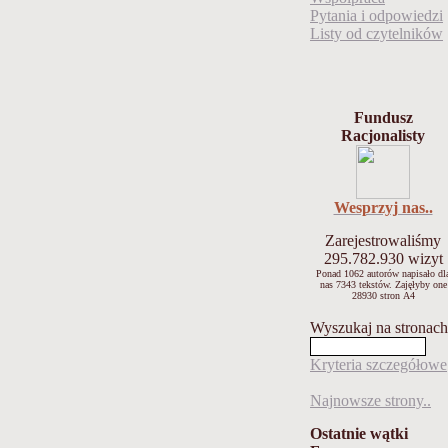
Pytania i odpowiedzi
Listy od czytelników
Fundusz
Racjonalisty
Wesprzyj nas..
Zarejestrowaliśmy
295.782.930
wizyt
Ponad 1062 autorów napisało
dl
nas 7343 tekstów.
Zajęłyby one
28930 stron A4
Wyszukaj na stronach
Kryteria szczegółowe
Najnowsze strony..
Ostatnie wątki