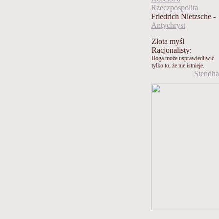
Rzeczpospolita
Friedrich Nietzsche -
Antychryst
Złota myśl
Racjonalisty:
Boga może usprawiedliwić
tylko to, że nie istnieje.
Stendha