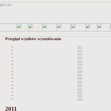
Przegląd wyników wyszukiwania
2011
2012
2013
2014
2015
2016
2017
2018
2019
2020
2021
2022
2023
2024
2025
2026
2011