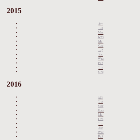
2015
Sty
Lut
Mar
Kwi
Maj
Cze
Lip
Sie
Wrz
Paź
Lis
Gru
2016
Sty
Lut
Mar
Kwi
Maj
Cze
Lip
Sie
Wrz
Paź