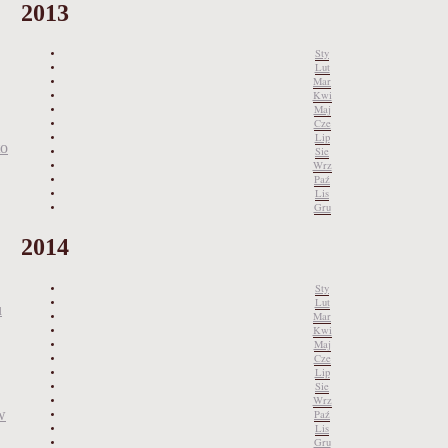
2013
Sty
Lut
Mar
Kwi
Maj
Cze
Lip
to
Sie
Wrz
Paź
Lis
Gru
2014
Sty
Lut
u
Mar
Kwi
Maj
Cze
Lip
Sie
Wrz
w
Paź
Lis
Gru