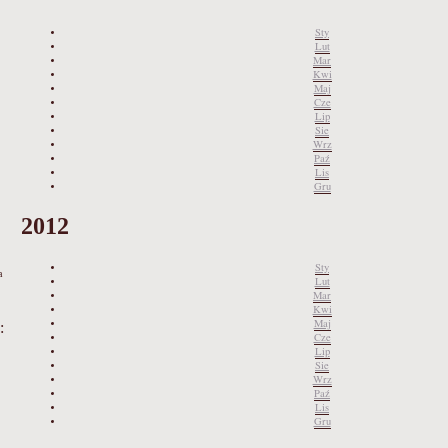
Sty
Lut
Mar
Kwi
Maj
Cze
Lip
Sie
Wrz
Paź
Lis
Gru
2012
Sty
a
Lut
Mar
Kwi
Maj
:
Cze
Lip
Sie
Wrz
Paź
Lis
Gru