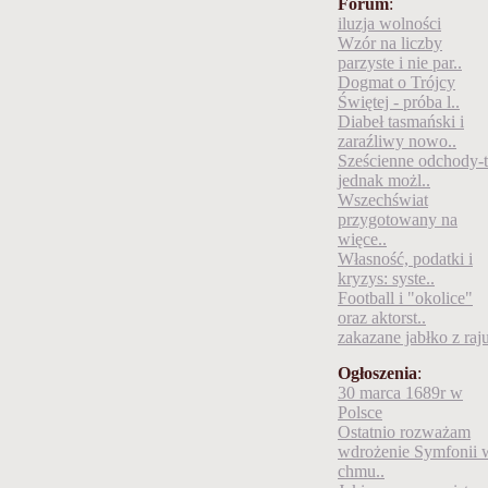
Forum
:
iluzja wolności
Wzór na liczby
parzyste i nie par..
Dogmat o Trójcy
Świętej - próba l..
Diabeł tasmański i
zaraźliwy nowo..
Sześcienne odchody-
jednak możl..
Wszechświat
przygotowany na
więce..
Własność, podatki i
kryzys: syste..
Football i "okolice"
oraz aktorst..
zakazane jabłko z raj
Ogłoszenia
:
30 marca 1689r w
Polsce
Ostatnio rozważam
wdrożenie Symfonii 
chmu..