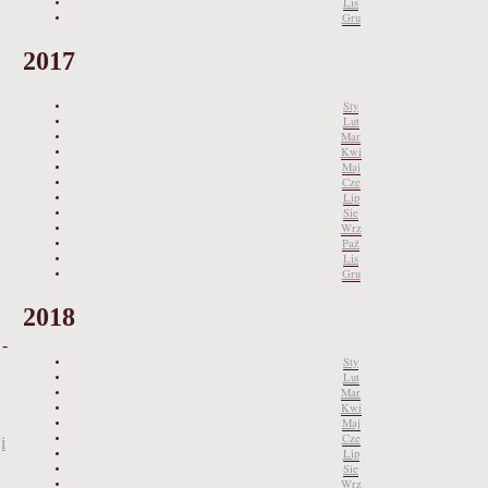
Lis
Gru
2017
Sty
Lut
Mar
Kwi
Maj
Cze
Lip
Sie
Wrz
Paź
Lis
Gru
2018
 -
Sty
Lut
Mar
Kwi
Maj
Cze
i
Lip
Sie
Wrz