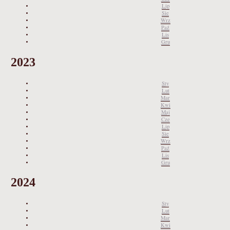
Lip
Sie
Wrz
Paź
Lis
Gru
2023
Sty
Lut
Mar
Kwi
Maj
Cze
Lip
Sie
Wrz
Paź
Lis
Gru
2024
Sty
Lut
Mar
Kwi