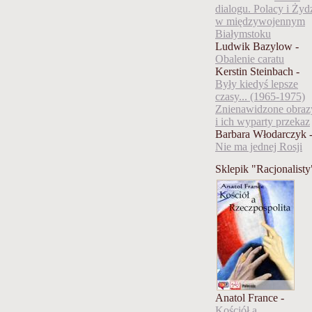
dialogu. Polacy i Żyd
w międzywojennym
Białymstoku
Ludwik Bazylow -
Obalenie caratu
Kerstin Steinbach -
Były kiedyś lepsze
czasy... (1965-1975)
Znienawidzone obraz
i ich wyparty przekaz
Barbara Włodarczyk 
Nie ma jednej Rosji
Sklepik "Racjonalisty
Anatol France -
Kościół a