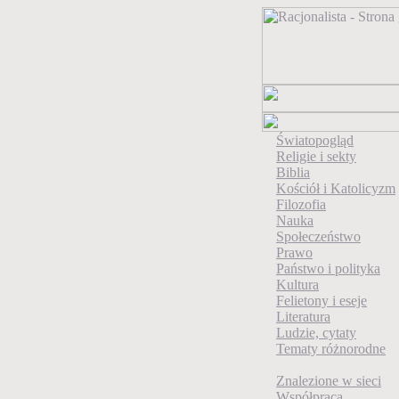
Światopogląd
Religie i sekty
Biblia
Kościół i Katolicyzm
Filozofia
Nauka
Społeczeństwo
Prawo
Państwo i polityka
Kultura
Felietony i eseje
Literatura
Ludzie, cytaty
Tematy różnorodne
Znalezione w sieci
Współpraca