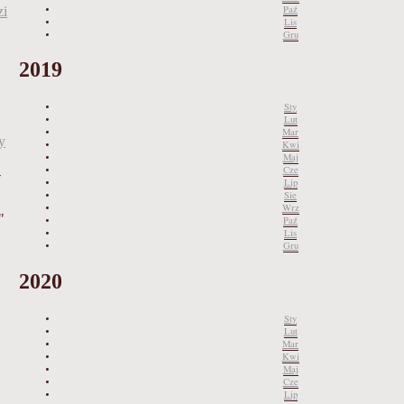
Paź
zi
Lis
Gru
2019
Sty
Lut
Mar
y
Kwi
Maj
Cze
-
Lip
Sie
Wrz
"
Paź
Lis
Gru
2020
Sty
Lut
Mar
Kwi
Maj
Cze
Lip