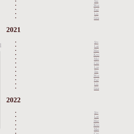
Sie
Wrz
Paź
Lis
Gru
2021
Sty
l
Lut
Mar
Kwi
Maj
Cze
Lip
Sie
Wrz
Paź
Lis
Gru
2022
Sty
Lut
Mar
Kwi
Maj
Cze