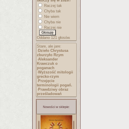
skoczy się w 2026?
Raczej tak
Chyba tak
Nie wiem
Chyba nie
Raczej nie
Oddano 121 głosów.
Stare, ale jare:
·
Dzieło Chrystusa
zburzyło Rzym
·
Aleksander
Krawczuk o
poganach
·
Wyższość mitologii
grecko-rzym
·
Przejęcie
terminologii pogań.
·
Prawdziwy obraz
prześladowań
Nowości w sklepie: