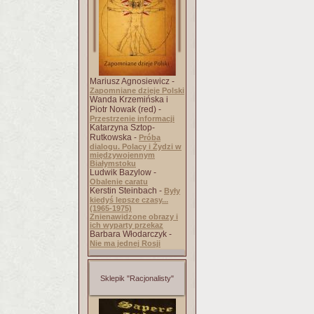
Mariusz Agnosiewicz -
Zapomniane dzieje Polski
Wanda Krzemińska i
Piotr Nowak (red) -
Przestrzenie informacji
Katarzyna Sztop-
Rutkowska -
Próba
dialogu. Polacy i Żydzi w
międzywojennym
Białymstoku
Ludwik Bazylow -
Obalenie caratu
Kerstin Steinbach -
Były
kiedyś lepsze czasy...
(1965-1975)
Znienawidzone obrazy i
ich wyparty przekaz
Barbara Włodarczyk -
Nie ma jednej Rosji
Sklepik "Racjonalisty"