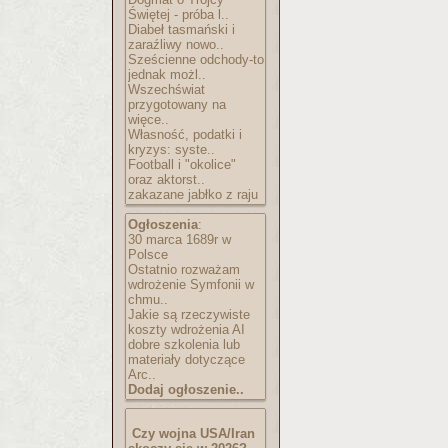
Świętej - próba l..
Diabeł tasmański i
zaraźliwy nowo..
Sześcienne odchody-to
jednak możl..
Wszechświat
przygotowany na
więce..
Własność, podatki i
kryzys: syste..
Football i "okolice"
oraz aktorst..
zakazane jabłko z raju
Ogłoszenia
:
30 marca 1689r w
Polsce
Ostatnio rozważam
wdrożenie Symfonii w
chmu..
Jakie są rzeczywiste
koszty wdrożenia AI
dobre szkolenia lub
materiały dotyczące
Arc..
Dodaj ogłoszenie..
Czy wojna USA/Iran