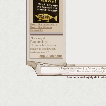
Koszulka racjonalisty
Koszulka Wiara w
Człowieka
Złota myśl
Racjonalisty:
"To co się bez dowodu
podaje, to bez dowodu
można odrzucić"
abp J. Michalik
Regulamin publikacji
Bannery
Mapa
[
] [
] [
Racjonalista
Copyright
©
Fundacja Wolnej Myśli, kont