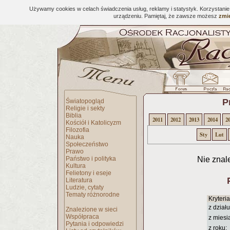
Używamy cookies w celach świadczenia usług, reklamy i statystyk. Korzystani
urządzeniu. Pamiętaj, że zawsze możesz
zmie
P
Światopogląd
Religie i sekty
Biblia
2011
2012
2013
2014
2
Kościół i Katolicyzm
Filozofia
Sty
Lut
Nauka
Społeczeństwo
Prawo
Państwo i polityka
Nie znal
Kultura
Felietony i eseje
Literatura
Ludzie, cytaty
Tematy różnorodne
Kryteri
z działu
Znalezione w sieci
Współpraca
z miesi
Pytania i odpowiedzi
z roku: