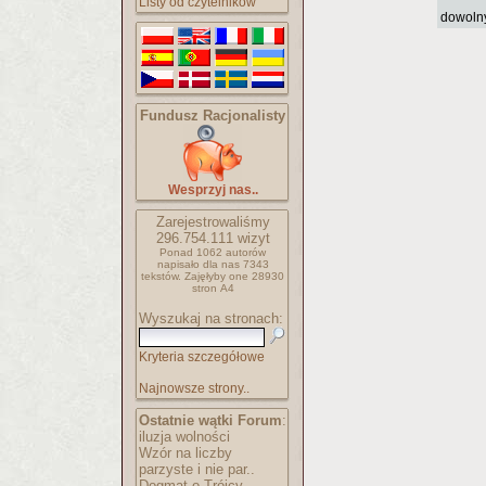
Listy od czytelników
dowoln
Fundusz Racjonalisty
Wesprzyj nas..
Zarejestrowaliśmy
296.754.111
wizyt
Ponad 1062 autorów
napisało
dla nas 7343
tekstów.
Zajęłyby one 28930
stron A4
Wyszukaj na stronach:
Kryteria szczegółowe
Najnowsze strony..
Ostatnie wątki Forum
:
iluzja wolności
Wzór na liczby
parzyste i nie par..
Dogmat o Trójcy