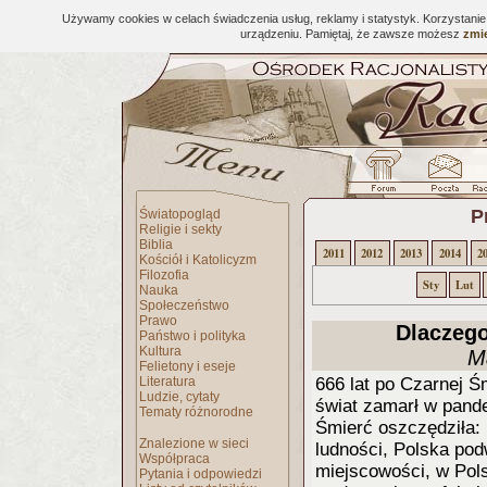
Używamy cookies w celach świadczenia usług, reklamy i statystyk. Korzystani
urządzeniu. Pamiętaj, że zawsze możesz
zmie
P
Światopogląd
Religie i sekty
Biblia
2011
2012
2013
2014
2
Kościół i Katolicyzm
Filozofia
Sty
Lut
Nauka
Społeczeństwo
Prawo
Dlaczego
Państwo i polityka
Kultura
M
Felietony i eseje
Literatura
666 lat po Czarnej Ś
Ludzie, cytaty
świat zamarł w pande
Tematy różnorodne
Śmierć oszczędziła: 
Znalezione w sieci
ludności, Polska pod
Współpraca
miejscowości, w Pols
Pytania i odpowiedzi