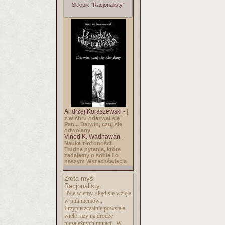
Sklepik "Racjonalisty"
Andrzej Koraszewski -
I
z wichru odezwał się
Pan... Darwin, czuj się
odwołany
Vinod K. Wadhawan -
Nauka złożoności.
Trudne pytania, które
zadajemy o sobie i o
naszym Wszechświecie
Złota myśl
Racjonalisty:
"Nie wiemy, skąd się wzięła
w puli memów...
Przypuszczalnie powstała
wiele razy na drodze
niezależnych mutacji. W