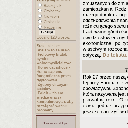
skoczy się w 2026?
zmuszanych do zmian
Raczej tak
zamieszkania. Rodzin
Chyba tak
małego domku z ogr
Nie wiem
odszkodowania fina
Chyba nie
różnicującego stanu 
Raczej nie
traktowano górników
dwudziestowiecznych.
Oddano 120 głosów.
ekonomiczne i polity
Stare, ale jare:
właściwym rozpoznan
·
Ateizm to za mało
Do tekstu.
·
Fioletowy bratek -
dotyczą.
symbol
wolnomyślicielst
wa
·
Homo catholicus -
T
Homo sapiens -
fotograficzna praca
Rok 27 przed naszą e
dyplomowa
tej pory Europa nie w
·
Zgubny elitaryzm
obowiązywał. Zapano
ateistów
·
Foldit – zbiera
która nazywana jest 
wiedzę graczy
pierwotnej różni. O 
komputerowych, aby
dzisiaj jednak przyp
rozwiązać ważne
problemy
jeszcze nauczyć w d
Nowości w sklepie: