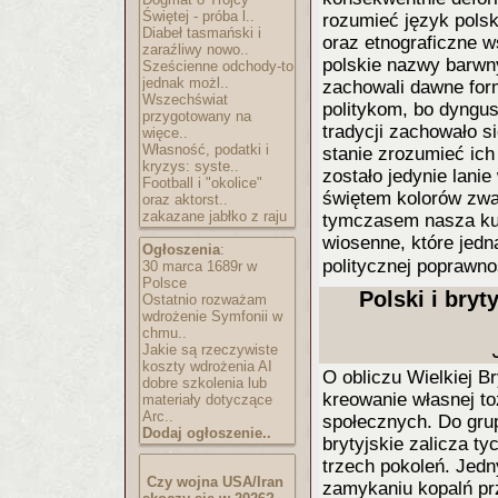
Świętej - próba l..
rozumieć język pols
Diabeł tasmański i
oraz etnograficzne w
zaraźliwy nowo..
polskie nazwy barwn
Sześcienne odchody-to
jednak możl..
zachowali dawne for
Wszechświat
politykom, bo dyngus
przygotowany na
tradycji zachowało s
więce..
Własność, podatki i
stanie zrozumieć ic
kryzys: syste..
zostało jedynie lani
Football i "okolice"
świętem kolorów zw
oraz aktorst..
zakazane jabłko z raju
tymczasem nasza kult
wiosenne, które jedn
Ogłoszenia
:
politycznej poprawno
30 marca 1689r w
Polsce
Polski i bryt
Ostatnio rozważam
wdrożenie Symfonii w
chmu..
Jakie są rzeczywiste
koszty wdrożenia AI
O obliczu Wielkiej B
dobre szkolenia lub
kreowanie własnej to
materiały dotyczące
Arc..
społecznych. Do grup
Dodaj ogłoszenie..
brytyjskie zalicza t
trzech pokoleń. Jed
Czy wojna USA/Iran
zamykaniu kopalń pr