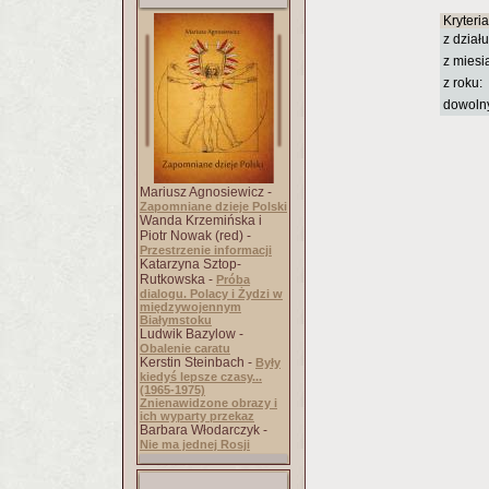
Kryteri
z działu
z miesi
z roku:
dowoln
Mariusz Agnosiewicz -
Zapomniane dzieje Polski
Wanda Krzemińska i
Piotr Nowak (red) -
Przestrzenie informacji
Katarzyna Sztop-
Rutkowska -
Próba
dialogu. Polacy i Żydzi w
międzywojennym
Białymstoku
Ludwik Bazylow -
Obalenie caratu
Kerstin Steinbach -
Były
kiedyś lepsze czasy...
(1965-1975)
Znienawidzone obrazy i
ich wyparty przekaz
Barbara Włodarczyk -
Nie ma jednej Rosji