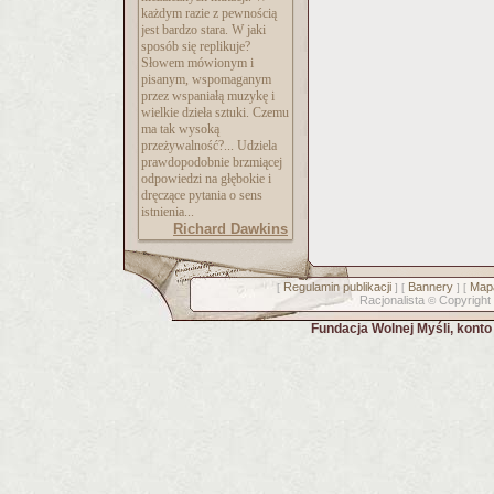
każdym razie z pewnością
jest bardzo stara. W jaki
sposób się replikuje?
Słowem mówionym i
pisanym, wspomaganym
przez wspaniałą muzykę i
wielkie dzieła sztuki. Czemu
ma tak wysoką
przeżywalność?... Udziela
prawdopodobnie brzmiącej
odpowiedzi na głębokie i
dręczące pytania o sens
istnienia...
Richard Dawkins
Regulamin publikacji
Bannery
Mapa
[
] [
] [
Racjonalista
Copyright
©
Fundacja Wolnej Myśli, kont