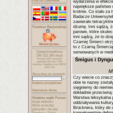
Listy od czytelników
wydarzenia w efekci
największe państwo e
krotnie. Co stało za
Badacze Uniwersytet
zawierało tetracykli
dżumę. Inni sądzą, że
Fundusz Racjonalisty
parowe, które skutec
inni sądzą, że to dz
Czarnej Śmierci otrz
Wesprzyj nas..
to z Czarną Śmiercią
Zarejestrowaliśmy
serwowanych w media
295.322.306
wizyt
Śmigus i Dyngu
Ponad 1062 autorów
napisało
dla nas 7343
tekstów.
Zajęłyby one 28930
stron A4
M
Wyszukaj na stronach:
Czy wiecie co znacz
obie te nazwy został
Kryteria szczegółowe
sięgniemy do niemie
Najnowsze strony..
dokładnie przeciwną
Warstwa leksykalna 
Ostatnie wątki Forum
:
iluzja wolności
oddziaływania kultur
Wzór na liczby
Brücknera, który do d
parzyste i nie par..
konsekwentnie deform
Dogmat o Trójcy