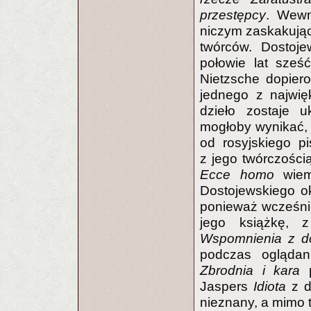
przestępcy
. Wewn
niczym zaskakując
twórców. Dostoj
połowie lat sześć
Nietzsche dopiero
jednego z najwięk
dzieło zostaje 
mogłoby wynikać, 
od rosyjskiego p
z jego twórczością
Ecce homo
wiemy
Dostojewskiego ok
ponieważ wcześnie
jego książkę, 
Wspomnienia z d
podczas oglądani
Zbrodnia i kara
p
Jaspers
Idiota
z d
nieznany, a mimo 