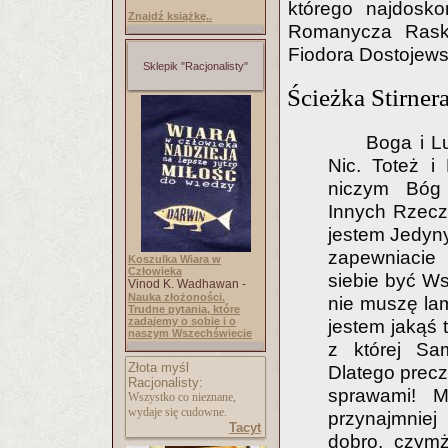
którego najdosko
Znajdź książkę..
Romanycza Raskol
Fiodora Dostojews
Sklepik "Racjonalisty"
Ścieżka Stirner
Boga i L
Nic. Toteż i
niczym Bóg 
Innych Rzeczy
jestem Jedyny
zapewniacie 
Koszulka Wiara w
Człowieka
siebie być Ws
Vinod K. Wadhawan -
Nauka złożoności.
nie muszę lam
Trudne pytania, które
zadajemy o sobie i o
jestem jakąś 
naszym Wszechświecie
z której Sam
Złota myśl
Dlatego precz
Racjonalisty:
sprawami! 
Wszystko co nieznane,
wydaje się cudowne.
przynajmniej
Tacyt
dobro, czym