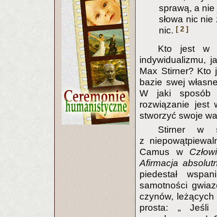
sprawą, a nie
słowa nic nie
[ 2 ]
nic.
Kto jest w 
indywidualizmu, j
Max Stirner? Kto 
bazie swej własne
W jaki sposób 
rozwiązanie jest
stworzyć swoje wa
Stirner w 
z niepowątpiewal
Camus w
Człow
Afirmacja absolut
piedestał wspa
samotności gwiazd
czynów, leżących
prosta: „ Jeśli