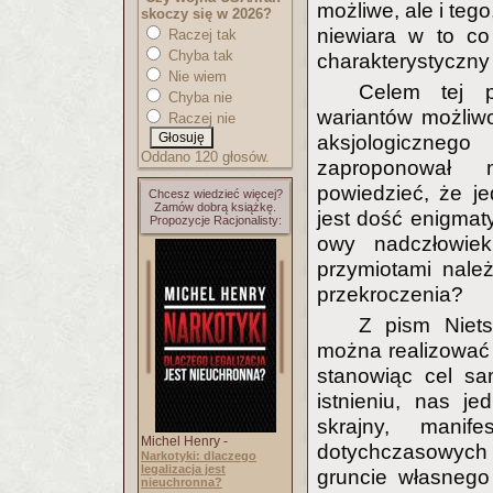
możliwe, ale i tego
skoczy się w 2026?
niewiara w to co
Raczej tak
Chyba tak
charakterystyczny
Nie wiem
Celem tej p
Chyba nie
wariantów możliw
Raczej nie
aksjologiczneg
Oddano 120 głosów.
zaproponował n
powiedzieć, że j
Chcesz wiedzieć więcej?
Zamów dobrą książkę.
jest dość enigmat
Propozycje Racjonalisty:
owy nadczłowiek,
przymiotami nale
przekroczenia?
Z pism Niet
można realizować w
stanowiąc cel sa
istnieniu, nas je
skrajny, manif
Michel Henry -
dotychczasowych 
Narkotyki: dlaczego
legalizacja jest
gruncie własnego
nieuchronna?