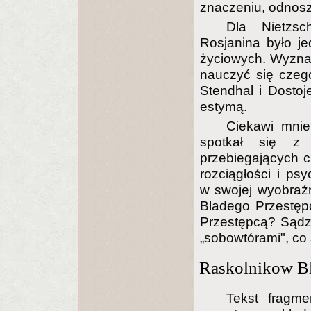
znaczeniu, odnoszą
Dla Nietzs
Rosjanina było j
życiowych. Wyznaw
nauczyć się czego
Stendhal i Dostoj
estymą.
Ciekawi mnie
spotkał się z 
przebiegających ci
rozciągłości i psy
w swojej wyobraź
Bladego Przestęp
Przestępcą? Sądz
„sobowtórami", co
Raskolnikow Bl
Tekst fragm