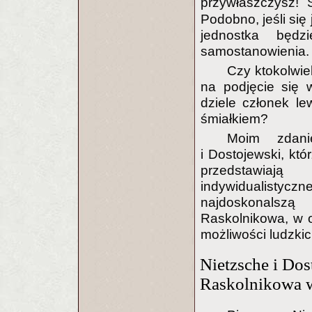
przywłaszczysz! 
Podobno, jeśli się
jednostka będz
samostanowienia.
Czy ktokolwie
na podjęcie się 
dziele członek lew
śmiałkiem?
Moim zdani
i Dostojewski, kt
przedstawiaj
indywidualistyc
najdoskonalszą
Raskolnikowa, w o
możliwości ludzki
Nietzsche i Dos
Raskolnikowa