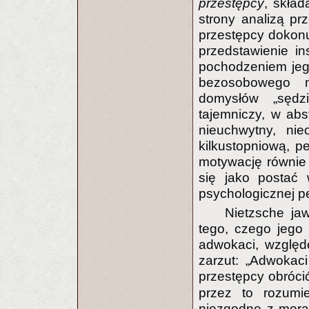
przestępcy
, skład
strony analizą pr
przestępcy dokonu
przedstawienie in
pochodzeniem jeg
bezosobowego n
domysłów „sędz
tajemniczy, w abst
nieuchwytny, nie
kilkustopniową, p
motywację równie
się jako postać 
psychologicznej p
Nietzsche ja
tego, czego jego
adwokaci, wzglę
zarzut: „Adwokaci
przestępcy obróci
przez to rozumi
niezgodne z mora