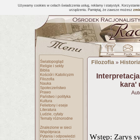
Używamy cookies w celach świadczenia usług, reklamy i statystyk. Korzystani
urządzeniu. Pamiętaj, że zawsze możesz
zmie
Filozofia
Historia
Światopogląd
»
Religie i sekty
Biblia
Interpretacj
Kościół i Katolicyzm
Filozofia
kara'
Nauka
Społeczeństwo
Aut
Prawo
Państwo i polityka
Kultura
Felietony i eseje
Literatura
Ludzie, cytaty
Tematy różnorodne
Znalezione w sieci
Współpraca
Wstęp: Zarys s
Pytania i odpowiedzi