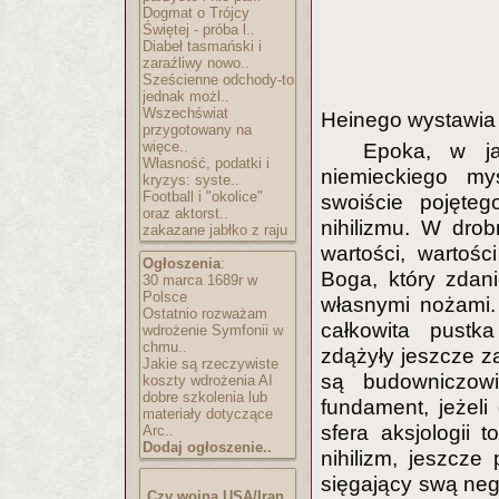
Dogmat o Trójcy
Świętej - próba l..
Diabeł tasmański i
zaraźliwy nowo..
Sześcienne odchody-to
jednak możl..
Wszechświat
Heinego wystawia 
przygotowany na
więce..
Epoka, w ja
Własność, podatki i
niemieckiego myś
kryzys: syste..
Football i "okolice"
swoiście pojęteg
oraz aktorst..
nihilizmu. W drob
zakazane jabłko z raju
wartości, wartośc
Ogłoszenia
:
Boga, który zdan
30 marca 1689r w
Polsce
własnymi nożami.
Ostatnio rozważam
całkowita pustka
wdrożenie Symfonii w
chmu..
zdążyły jeszcze za
Jakie są rzeczywiste
są budowniczowi
koszty wdrożenia AI
dobre szkolenia lub
fundament, jeżel
materiały dotyczące
sfera aksjologii 
Arc..
Dodaj ogłoszenie..
nihilizm, jeszcz
sięgający swą neg
Czy wojna USA/Iran