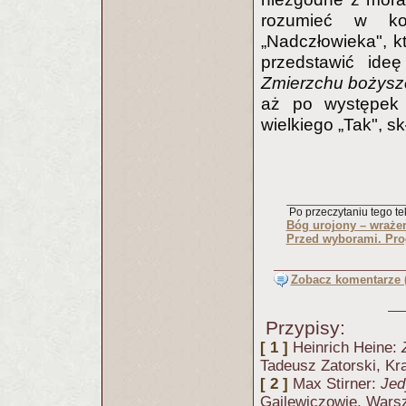
rozumieć w kon
„Nadczłowieka", kt
przedstawić ideę
Zmierzchu bożysz
aż po występek 
wielkiego „Tak", 
Po przeczytaniu tego tek
Bóg urojony – wrażen
Przed wyborami. Pr
Zobacz komentarze (
Przypisy:
[ 1 ]
Heinrich Heine:
Tadeusz Zatorski, Kr
[ 2 ]
Max Stirner:
Jed
Gajlewiczowie, Wars