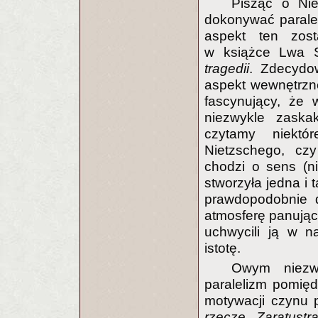
Pisząc o Ni
dokonywać parale
aspekt ten zos
w książce Lwa 
tragedii
. Zdecydo
aspekt wewnętrzne
fascynujący, że 
niezwykle zaska
czytamy niektó
Nietzschego, cz
chodzi o sens (ni
stworzyła jedna i
prawdopodobnie d
atmosferę panując
uchwycili ją w na
istotę.
Owym niezwy
paralelizm pomię
motywacji czynu 
rzecze Zaratustr