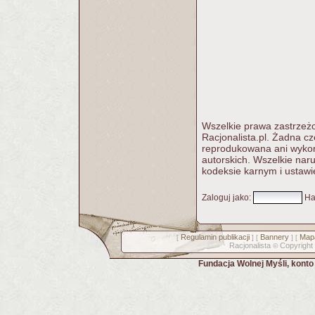
Wszelkie prawa zastrzeżo
Racjonalista.pl. Żadna c
reprodukowana ani wykorz
autorskich. Wszelkie nar
kodeksie karnym i ustawi
Zaloguj jako
:
Ha
Regulamin publikacji
Bannery
Mapa
[
] [
] [
Racjonalista
Copyright
©
Fundacja Wolnej Myśli, kont