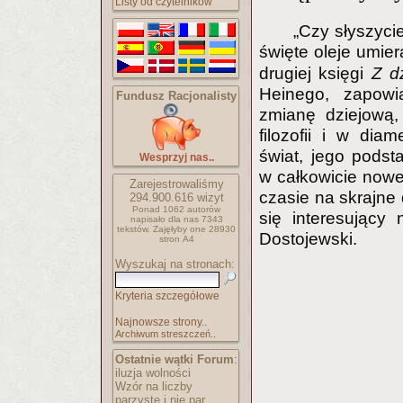
Listy od czytelników
„Czy słyszyci
święte oleje umi
drugiej księgi
Z dz
Heinego, zapowi
Fundusz Racjonalisty
zmianę dziejową,
filozofii i w di
świat, jego podst
Wesprzyj nas..
w całkowicie nowe 
Zarejestrowaliśmy
czasie na skrajne
294.900.616
wizyt
Ponad 1062 autorów
się interesujący
napisało
dla nas 7343
tekstów.
Zajęłyby one 28930
Dostojewski.
stron A4
Wyszukaj na stronach:
Kryteria szczegółowe
Najnowsze strony..
Archiwum streszczeń..
Ostatnie wątki Forum
:
iluzja wolności
Wzór na liczby
parzyste i nie par..