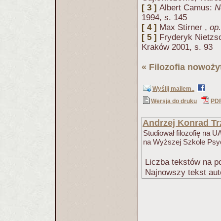
[ 3 ]
Albert Camus:
N
1994, s. 145
[ 4 ]
Max Stirner ,
op.
[ 5 ]
Fryderyk Nietzs
Kraków 2001, s. 93
«
Filozofia nowoży
Wyślij mailem..
Wersja do druku
PD
Andrzej Konrad Tr
Studiował filozofię na 
na Wyższej Szkole Psyc
Liczba tekstów na po
Najnowszy tekst aut