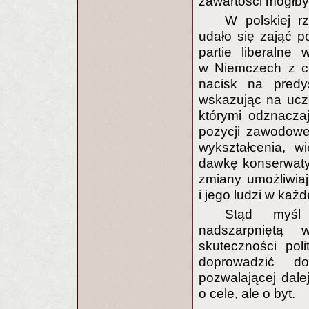
zawartości mógłby 
W polskiej r
udało się zająć po
partie liberalne
w Niemczech z cha
nacisk na pred
wskazując na uczc
którymi odznacza
pozycji zawodowej,
wykształcenia, w
dawkę konserwatyz
zmiany umożliwia
i jego ludzi w każde
Stąd myśl 
nadszarpniętą 
skuteczności pol
doprowadzić d
pozwalającej dale
o cele, ale o byt.