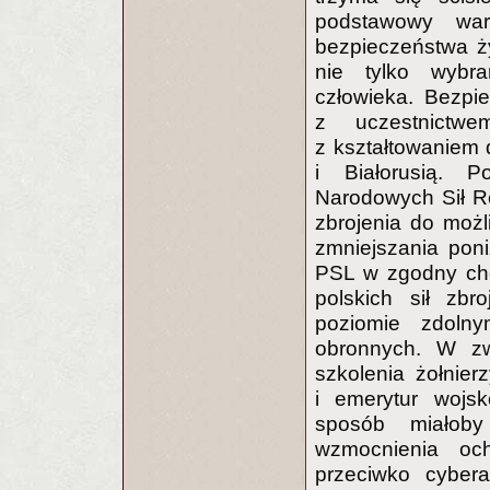
podstawowy war
bezpieczeństwa ż
nie tylko wybr
człowieka. Bezpi
z uczestnictw
z kształtowaniem 
i Białorusią. P
Narodowych Sił R
zbrojenia do możl
zmniejszania pon
PSL w zgodny chó
polskich sił zbr
poziomie zdoln
obronnych. W zwi
szkolenia żołnie
i emerytur wojs
sposób miałoby
wzmocnienia ochr
przeciwko cyber