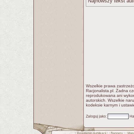
Najnowszy tekst aut
Wszelkie prawa zastrzeżo
Racjonalista.pl. Żadna c
reprodukowana ani wykorz
autorskich. Wszelkie nar
kodeksie karnym i ustawi
Zaloguj jako
:
Ha
Regulamin publikacji
Bannery
Mapa
[
] [
] [