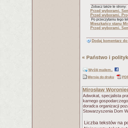
Zobacz także te strony:
Przed wyborami. Se
Przed wyborami. Pr
Po przeczytaniu tego tek
Mieszkańcy stanu Mis
Przed wyborami. Se
Dodaj komentarz do 
«
Państwo i polity
Wyślij mailem..
Wersja do druku
PD
Mirosław Woronie
Adwokat, specjalista p
karnego gospodarczego, 
doradca organizacji p
Stowarzyszenia Dom W
Liczba tekstów na po