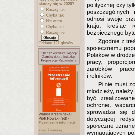
skoczy się w 2026?
politycznej czy ty
Raczej tak
poszczególnych 
Chyba tak
odnosi swoje prz
Nie wiem
kraju, kreśląc 
Chyba nie
bezpiecznego bytu
Raczej nie
Zgodnie z tre
Oddano 121 głosów.
społecznemu popr
Chcesz wiedzieć więcej?
Polaków w drodze s
Zamów dobrą książkę.
Propozycje Racjonalisty:
pracy, proporcjo
zarobków praco
i rolników.
Pilnie musi z
młodzieży, należy
być zrealizowan
ochronie, wsparc
sprowadza się d
Wanda Krzemińska i
dotyczącej redy
Piotr Nowak (red) -
Przestrzenie informacji
społeczne uznane 
Znajdź książkę..
wymagających poz