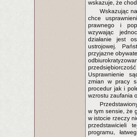
wskazuje, że chodz
Wskazując na
chce usprawnieni
prawnego i pop
wzywając jedno
działanie jest o
ustrojowej. Pa
przyjazne obywate
odbiurokratyzo
przedsiębiorcz
Usprawnienie są
zmian w pracy s
procedur jak i p
wzrostu zaufania o
Przedstawion
w tym sensie, że 
w istocie rzeczy 
przedstawicieli 
programu, łatwe