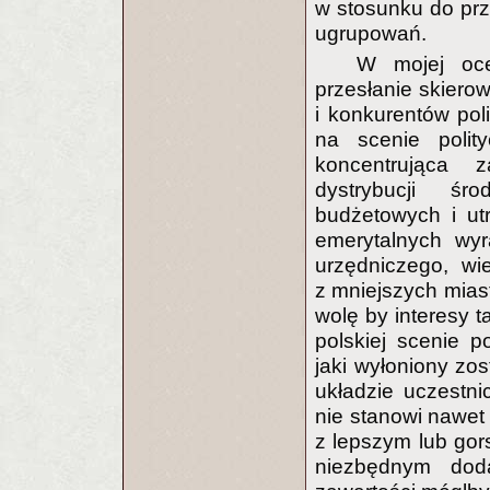
w stosunku do pr
ugrupowań.
W mojej oc
przesłanie skiero
i konkurentów po
na scenie polit
koncentrująca z
dystrybucji śr
budżetowych i ut
emerytalnych wyr
urzędniczego, wi
z mniejszych miast
wolę by interesy 
polskiej scenie p
jaki wyłoniony zo
układzie uczestni
nie stanowi nawet 
z lepszym lub gor
niezbędnym doda