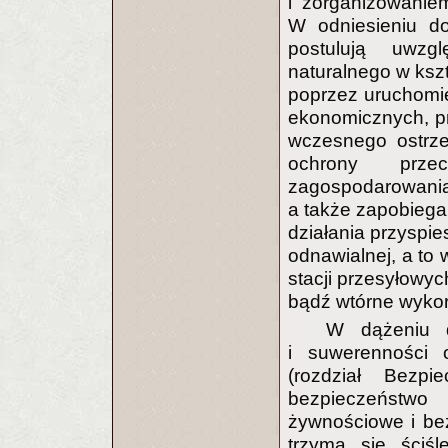
i zorganizowanie
W odniesieniu do
postulują uwzg
naturalnego w ksz
poprzez uruchomi
ekonomicznych, pr
wczesnego ostrze
ochrony przec
zagospodarowan
a także zapobiega
działania przyspie
odnawialnej, a to
stacji przesyłowyc
bądź wtórne wykor
W dążeniu d
i suwerenności 
(rozdział Bezp
bezpieczeństwo
żywnościowe i be
trzyma się ściś