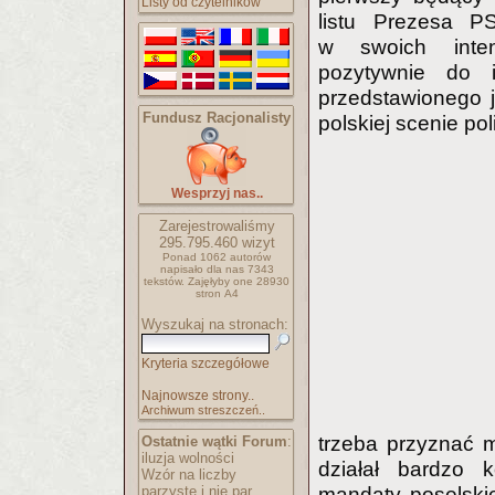
Listy od czytelników
listu Prezesa 
w swoich intenc
pozytywnie do i
przedstawionego ja
Fundusz Racjonalisty
polskiej scenie pol
Wesprzyj nas..
Zarejestrowaliśmy
295.795.460
wizyt
Ponad 1062 autorów
napisało
dla nas 7343
tekstów.
Zajęłyby one 28930
stron A4
Wyszukaj na stronach:
Kryteria szczegółowe
Najnowsze strony..
Archiwum streszczeń..
trzeba przyznać mu
Ostatnie wątki Forum
:
iluzja wolności
działał bardzo 
Wzór na liczby
parzyste i nie par..
mandaty poselskie