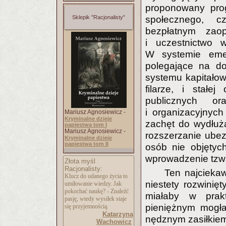
proponowany pro
Sklepik "Racjonalisty"
społecznego, cz
bezpłatnym zao
i uczestnictwo 
W systemie eme
polegające na do
systemu kapitało
filarze, i stałe
publicznych o
i organizacyjnyc
Mariusz Agnosiewicz -
Kryminalne dzieje
zachęt do wydłuż
papiestwa tom I
Mariusz Agnosiewicz -
rozszerzanie ubez
Kryminalne dzieje
papiestwa tom II
osób nie objęty
wprowadzenie tzw.
Złota myśl
Racjonalisty:
Ten najcieka
Klucz do udanego życia to
niestety rozwinięt
umiłowanie wiedzy. Jak
pokochać naukę? - Znaleźć
miałaby w prak
pasję, wtedy wysiłek staje
pieniężnym mogła
się przyjemnością.
Katarzyna
nędznym zasiłkiem
Wachowicz