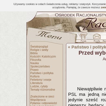
Używamy cookies w celach świadczenia usług, reklamy i statystyk. Korzystani
urządzeniu. Pamiętaj, że zawsze możesz
zmie
«
Państwo i polity
Światopogląd
Religie i sekty
Przed wyb
Biblia
Kościół i Katolicyzm
A
Filozofia
Nauka
Społeczeństwo
Prawo
Państwo i polityka
Kultura
Felietony i eseje
Literatura
Ludzie, cytaty
Niewątpliwie 
Tematy różnorodne
PSL ma jedną nie
Znalezione w sieci
jedynie sześć ro
Współpraca
Pytania i odpowiedzi
pierwszy będący