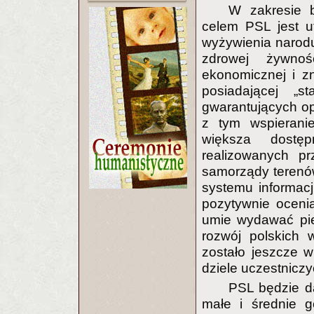
W zakresie b
celem PSL jest u
wyżywienia narodu
zdrowej żywnoś
ekonomicznej i z
posiadającej „s
gwarantujących o
z tym wspieranie
większa dostęp
realizowanych p
samorządy terenó
systemu informacj
pozytywnie oceni
umie wydawać pie
rozwój polskich w
zostało jeszcze 
dziele uczestniczy
PSL będzie d
małe i średnie g