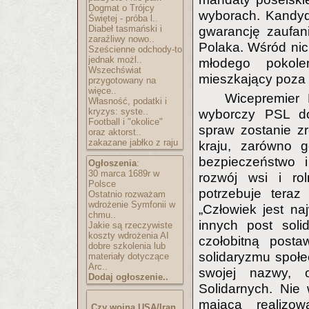
Dogmat o Trójcy
wyborach. Kandyd
Świętej - próba l..
Diabeł tasmański i
gwarancję zaufan
zaraźliwy nowo..
Polaka. Wśród nic
Sześcienne odchody-to
jednak możl..
młodego pokole
Wszechświat
mieszkający poza 
przygotowany na
więce..
Wicepremier 
Własność, podatki i
kryzys: syste..
wyborczy PSL dot
Football i "okolice"
spraw zostanie z
oraz aktorst..
zakazane jabłko z raju
kraju, zarówno g
bezpieczeństwo i
Ogłoszenia
:
30 marca 1689r w
rozwój wsi i ro
Polsce
potrzebuje teraz
Ostatnio rozważam
wdrożenie Symfonii w
„Człowiek jest n
chmu..
innych post sol
Jakie są rzeczywiste
koszty wdrożenia AI
czołobitną post
dobre szkolenia lub
solidaryzmu społ
materiały dotyczące
Arc..
swojej nazwy, 
Dodaj ogłoszenie..
Solidarnych. Nie
mająca realizow
Czy wojna USA/Iran