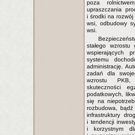
poza rolnictw
upraszczania pro
i środki na rozwój
wsi, odbudowy sy
wsi.
Bezpieczeńs
stałego wzrostu 
wspierających pr
systemu dochod
administrację. Au
zadań dla swojeg
wzrostu PKB, r
skuteczności e
podatkowych, likw
się na niepotrzeb
rozbudowa, bądź 
infrastruktury dr
i tendencji inwe
i korzystnym d