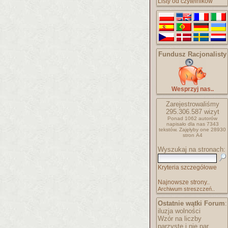
Listy od czytelników
Fundusz Racjonalisty
Wesprzyj nas..
Zarejestrowaliśmy
295.306.587
wizyt
Ponad 1062 autorów
napisało
dla nas 7343
tekstów.
Zajęłyby one 28930
stron A4
Wyszukaj na stronach:
Kryteria szczegółowe
Najnowsze strony..
Archiwum streszczeń..
Ostatnie wątki Forum
:
iluzja wolności
Wzór na liczby
parzyste i nie par..