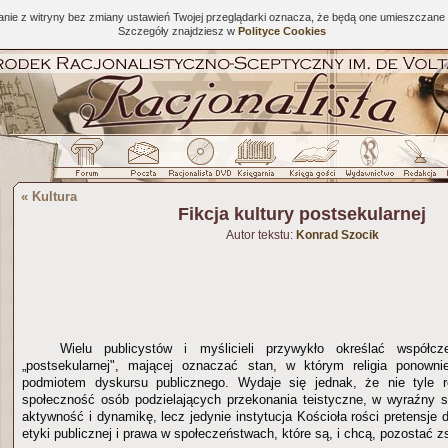
tanie z witryny bez zmiany ustawień Twojej przeglądarki oznacza, że będą one umieszcza
Szczegóły znajdziesz w
Polityce Cookies
«
Kultura
Fikcja kultury postsekularnej
Autor tekstu:
Konrad Szocik
Wielu publicystów i myślicieli przywykło określać współc
„postsekularnej", mającej oznaczać stan, w którym religia ponown
podmiotem dyskursu publicznego. Wydaje się jednak, że nie tyle re
społeczność osób podzielających przekonania teistyczne, w wyraźny 
aktywność i dynamikę, lecz jedynie instytucja Kościoła rości pretensje 
etyki publicznej i prawa w społeczeństwach, które są, i chcą, pozostać 