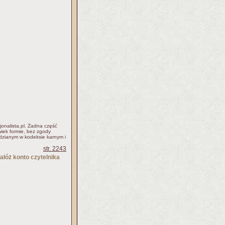
jonalista.pl. Żadna część
iek formie, bez zgody
idzianym w kodeksie karnym i
str. 2243
ałóż konto czytelnika