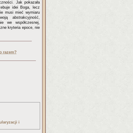
eczności. Jak pokazała
ebuje idei Boga, lecz
 nie musi mieć wymiaru
oją abstrakcyjność,
nie we współczesnej,
zne kryteria epoce, nie
no razem?
laryzacji i