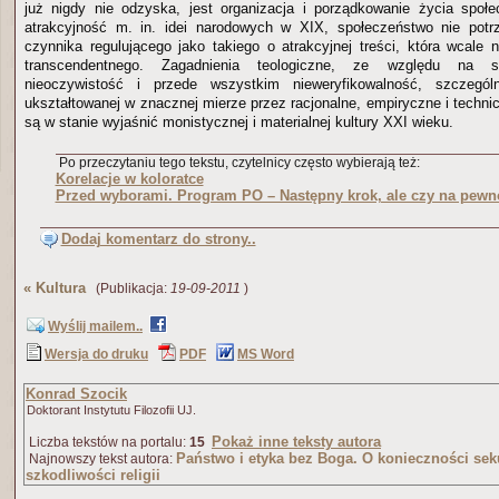
już nigdy nie odzyska, jest organizacja i porządkowanie życia społ
atrakcyjność m. in. idei narodowych w XIX, społeczeństwo nie potrz
czynnika regulującego jako takiego o atrakcyjnej treści, która wcale
transcendentnego. Zagadnienia teologiczne, ze względu na sw
nieoczywistość i przede wszystkim nieweryfikowalność, szczegól
ukształtowanej w znacznej mierze przez racjonalne, empiryczne i technic
są w stanie wyjaśnić monistycznej i materialnej kultury XXI wieku.
Po przeczytaniu tego tekstu, czytelnicy często wybierają też:
Korelacje w koloratce
Przed wyborami. Program PO – Następny krok, ale czy na pew
Dodaj komentarz do strony..
«
Kultura
(Publikacja:
19-09-2011
)
Wyślij mailem..
Wersja do druku
PDF
MS Word
Konrad Szocik
Doktorant Instytutu Filozofii UJ.
Pokaż inne teksty autora
Liczba tekstów na portalu:
15
Państwo i etyka bez Boga. O konieczności seku
Najnowszy tekst autora:
szkodliwości religii