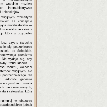
mym wszelkie możliwe
, intersubiektywnie
 i niepokojów.
religijnych, rozmaitych
wiskiem są koncepcje
ujące moralizatorsko —
t w kontekście całości
cji, która w przypadku
, lecz czysto świeckie
tanie się poszukiwanie
sieniu do świeckich,
onsekwencja pluralizmu
h. Nie wydaje się, aby
Główny trend ideowo —
ości rozumu, wolności
stemów religijnych, ale
u poprzedzającego ten
i jednostki generuje
zeczywistości świata
nych, nieudowadnianych,
ata i człowieka, którą
zynajmniej w obszarze
 prawdopodobnie jednak