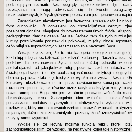
podzielającym rozmaite światopoglądy, społeczeństwie. Tym sa
rozwiązania nie mogą odwoływać się do kwestii teologicznych
nieakceptowanych, których głównym potencjałem jest generowanie napięć
Zagadnieniem niezależnym jest faktyczne istnienie osób i ruchów 
form duchowości. W odniesieniu do chrześcijaństwa cennym zja
pozainstytucjonalne, sięgające do nowotestamentalnych źródeł, ekspon
pedagogiczny ideał nauczania Jezusa. Jednak tłem dla tych nurtów jes
kultury poszukiwanie podstaw dla pokojowej, międzyludzkiej egzysten
osób religijnie usposobionych jest uzasadniania nakazami Boga.
Wydaje się zatem, że to nie kategorie teologiczne (religijne)
kształtują i będą kształtować przestrzeń kulturową. Naczelną ideą s
podstaw dla poszanowania życia i dobra każdej jednostki w odnie
abstrahujących od jakiejkolwiek religii, podstaw. Jest to naturalna k
światopoglądowego i utraty publicznej ważności instytucji religijnyc
dominującą ideą stało się teistyczne wyjaśnianie życia i świata. 
kulturowy, ukształtowany m. in. przez oświeceniowe koncepcje ważn
i autonomii jednostki, jak również przez radykalną krytykę nie tylko sy
nawet samej idei Boga, nie jest w stanie ponownie wrócić do stan
dekonstruujący okres. Szczególnie idea wolności i niezależnośc
poszukiwanie podstaw etycznych i metafizycznych wyłącznie w r
i człowieka, który nie chce swoich wartości lokować w ideach teistycz
niejasnych, dużo mniej zrozumiałych i poznanych niż rzeczywistość świ
miałyby same wyjaśniać.
Wydaje się, że jedyną możliwą funkcją religii, której, pr
zachodnioeuropejskim, ze względu na negatywne konotacje historyczne