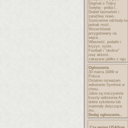
Dogmat o Trójcy
Świętej - próba l..
Diabeł tasmański i
zaraźliwy nowo..
Sześcienne odchody-to
jednak możl..
Wszechświat
przygotowany na
więce..
Własność, podatki i
kryzys: syste..
Football i "okolice"
oraz aktorst..
zakazane jabłko z raju
Ogłoszenia
:
30 marca 1689r w
Polsce
Ostatnio rozważam
wdrożenie Symfonii w
chmu..
Jakie są rzeczywiste
koszty wdrożenia AI
dobre szkolenia lub
materiały dotyczące
Arc..
Dodaj ogłoszenie..
Czy wojna USA/Iran