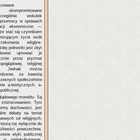
lizowane
, skompromitowane
zczególnie wskutek
i przemocy w sprawach
iracji ekonomiczno —
oże stać się czynnikiem
anizującym życie osób
zekonania religijne.
dej jednostki jest zbyt
óbować ujmować je
cznie przez pryzmat
poglądowej, religijnej
nej. Jednak można
rdzenie, że kwestią
czesnych społeczeństw
ie a-teistycznych, a-
 publicznej.
lądowego monolitu. Są
m zróżnicowaniem. Tym
formy duchowości, jest
ualne debaty na temat
wowych od religijnych,
dnoszą się wyłącznie do
żliwości powszechnie,
resie etyki publicznej
 w wielokulturowym,