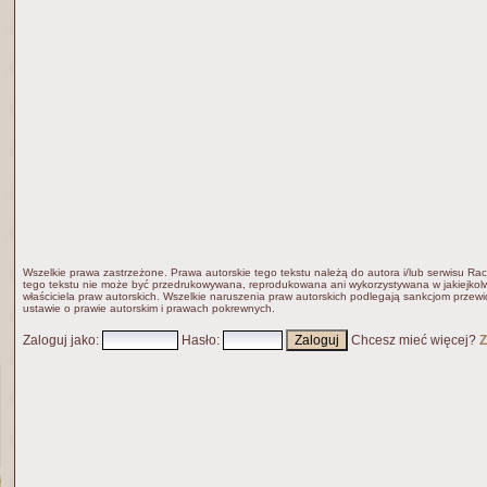
Wszelkie prawa zastrzeżone. Prawa autorskie tego tekstu należą do autora i/lub serwisu Rac
tego tekstu nie może być przedrukowywana, reprodukowana ani wykorzystywana w jakiejkolw
właściciela praw autorskich. Wszelkie naruszenia praw autorskich podlegają sankcjom przew
ustawie o prawie autorskim i prawach pokrewnych.
Zaloguj jako
:
Hasło
:
Chcesz mieć więcej?
Z