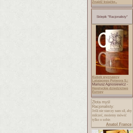
Znajdź książkę..
Sklepik "Racjonalisty"
Kubek wyznawcy
Latającego Potwora S.:
Mariusz Agnosiewicz -
Heretyckie dziedzictwo
Europy
Złota myśl
Racjonalisty:
Jeśli nie starczy nam sił, aby
milczeć, możemy mówić
tylko o sobie.
Anatol France