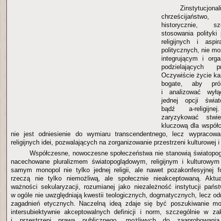
Zinstytucjona
chrześcijaństwo
historycznie, s
stosowania polityk
religijnych i asp
politycznych, nie m
integrującym i org
podzielających pr
Oczywiście życie każ
bogate, aby pr
i analizować wyłą
jednej opcji świato
bądź a-religij
zaryzykować stwie
kluczową dla współ
nie jest odniesienie do wymiaru transcendentnego, lecz wypracowan
religijnych idei, pozwalających na zorganizowanie przestrzeni kulturowej i
Współczesne, nowoczesne społeczeństwa nie stanowią światopog
nacechowane pluralizmem światopoglądowym, religijnym i kulturowy
samym monopol nie tylko jednej religii, ale nawet pozakonfesyjnej 
rzeczą nie tylko niemożliwą, ale społecznie nieakceptowaną. Akt
ważności sekularyzacji, rozumianej jako niezależność instytucji państ
w ogóle nie uwzględniają kwestii teologicznych, dogmatycznych, lecz o
zagadnień etycznych. Naczelną ideą zdaje się być poszukiwanie mo
intersubiektywnie akceptowalnych definicji i norm, szczególnie w zak
i przestrzeni prawa publicznego, możliwych do zaaprobowania