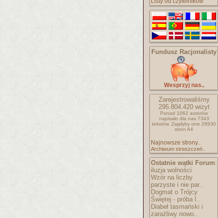
Listy od czytelników
Fundusz Racjonalisty
Wesprzyj nas..
Zarejestrowaliśmy
295.804.420
wizyt
Ponad 1062 autorów
napisało
dla nas 7343
tekstów.
Zajęłyby one 28930
stron A4
Najnowsze strony..
Archiwum streszczeń..
Ostatnie wątki Forum
:
iluzja wolności
Wzór na liczby
parzyste i nie par..
Dogmat o Trójcy
Świętej - próba l..
Diabeł tasmański i
zaraźliwy nowo..