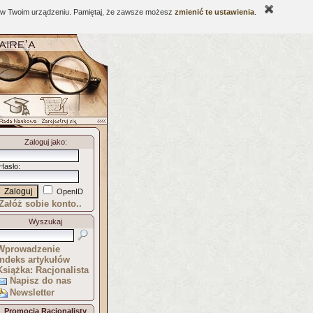
ne w Twoim urządzeniu. Pamiętaj, że zawsze możesz
zmienić te ustawienia
.
Zaloguj jako
:
Hasło
:
OpenID
Załóż sobie konto..
Wyszukaj
Wprowadzenie
Indeks artykułów
Książka: Racjonalista
Napisz do nas
Newsletter
Promocja Racjonalisty