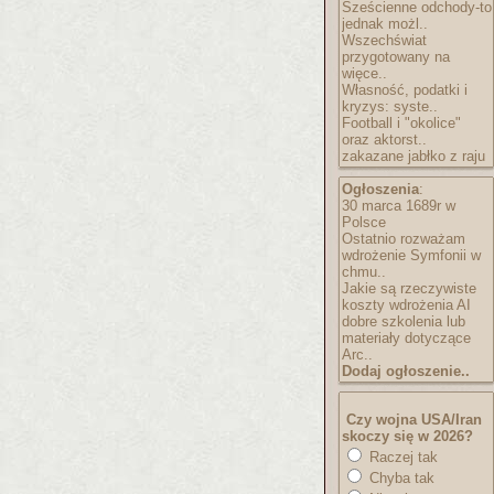
Sześcienne odchody-to
jednak możl..
Wszechświat
przygotowany na
więce..
Własność, podatki i
kryzys: syste..
Football i "okolice"
oraz aktorst..
zakazane jabłko z raju
Ogłoszenia
:
30 marca 1689r w
Polsce
Ostatnio rozważam
wdrożenie Symfonii w
chmu..
Jakie są rzeczywiste
koszty wdrożenia AI
dobre szkolenia lub
materiały dotyczące
Arc..
Dodaj ogłoszenie..
Czy wojna USA/Iran
skoczy się w 2026?
Raczej tak
Chyba tak