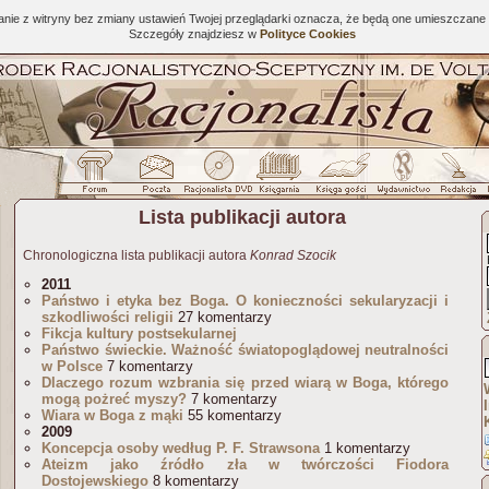
tanie z witryny bez zmiany ustawień Twojej przeglądarki oznacza, że będą one umieszcza
Szczegóły znajdziesz w
Polityce Cookies
Lista publikacji autora
Chronologiczna lista publikacji autora
Konrad Szocik
2011
Państwo i etyka bez Boga. O konieczności sekularyzacji i
szkodliwości religii
27 komentarzy
Fikcja kultury postsekularnej
Państwo świeckie. Ważność światopoglądowej neutralności
w Polsce
7 komentarzy
Dlaczego rozum wzbrania się przed wiarą w Boga, którego
mogą pożreć myszy?
7 komentarzy
Wiara w Boga z mąki
55 komentarzy
2009
Koncepcja osoby według P. F. Strawsona
1 komentarzy
Ateizm jako źródło zła w twórczości Fiodora
Dostojewskiego
8 komentarzy