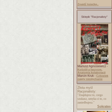
Znajdź książkę..
Sklepik "Racjonalisty"
Mariusz Agnosiewicz -
Kościół a faszyzm.
Anatomia kolaboracji
Marcin Kruk -
Człowiek
zajęty niesłychanie
Złota myśl
Racjonalisty:
"Znajdujesz to, czego
szukasz, umyka ci to, co
zaniedbujesz."
Sokrates