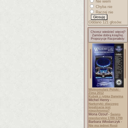
Nie wiem
Chyba nie
Raczej nie
Oddano 121 głosów.
Chcesz wiedzieć więcej?
Zamów dobrą książkę.
Propozycje Racjonalisty:
Wolnomularz Polski -
Zima 2012
Kubek z rybką Darwina
Michel Henry -
Narkotyki: dlaczego
legalizacja jest
nieuchronna?
Mona Ozouf -
Święto
rewolucyjne 1789-1799
Barbara Włodarczyk -
Nie ma jednej Rosji