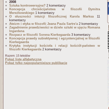
2008
Sztuka kontrowersyjna?
2 komentarzy
Koncepcja chrześcijaństwa w filozofii Dymitra
Mereżkowskiego
1 komentarzy
O słuszności intuicji filozoficznej Karola Marksa
11
komentarzy
Ateizm i etyka w filozofii Jeana Paula Sartre'a
2 komentarzy
Zagadnienie prawdziwości w dziele sztuki w ujęciu Romana
Ingardena
Rozpacz w filozofii Sorena Kierkegaarda
3 komentarzy
Koncepcja prawdy subiektywnej i egzystencjalnej w filozofii
Kierkegaarda
Krytyka instytucji kościoła i relacji kościół-państwo w
filozofii Kierkegaarda
2 komentarzy
Razem: 15 tekstów
Pokaż listę alfabetyczną
Pokaż tylko najpopularniejsze publikacje