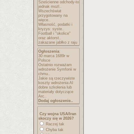
Sześcienne odchody-to
jednak możl..
Wszechświat
przygotowany na
więce..
Własność, podatki i
kryzys: syste..
Football i "okolice"
oraz aktorst..
zakazane jabłko z raju
Ogłoszenia
:
30 marca 1689r w
Polsce
Ostatnio rozważam
wdrożenie Symfonii w
chmu..
Jakie są rzeczywiste
koszty wdrożenia AI
dobre szkolenia lub
materiały dotyczące
Arc..
Dodaj ogłoszenie..
Czy wojna USA/Iran
skoczy się w 2026?
Raczej tak
Chyba tak