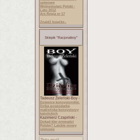
sejmowe
Wolnomularz Polski -
Lato 2012
Ars Regia nr 17
Znajdź książkę..
Sklepik "Racjonalisty"
Tadeusz Żeleński-Boy -
Dziewice konsystorskie.
Dzika gospodarka
małżeńska konsystorzy
katolickich
Kazimierz Czapiński -
Dokąd kler prowadzi
Polskę? Laickie mowy
sejmowe
Złota myśl