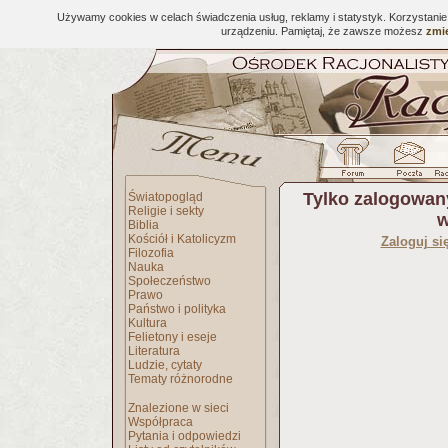
Używamy cookies w celach świadczenia usług, reklamy i statystyk. Korzystani
urządzeniu. Pamiętaj, że zawsze możesz
zmie
Tylko zalogowan
Światopogląd
Religie i sekty
w
Biblia
Kościół i Katolicyzm
Zaloguj si
Filozofia
Nauka
Społeczeństwo
Prawo
Państwo i polityka
Kultura
Felietony i eseje
Literatura
Ludzie, cytaty
Tematy różnorodne
Znalezione w sieci
Współpraca
Pytania i odpowiedzi