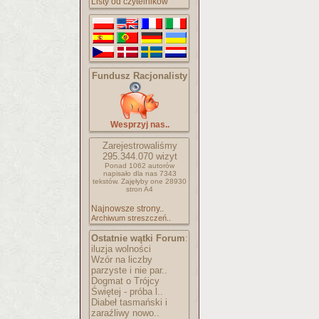
Listy od czytelników
Fundusz Racjonalisty
Wesprzyj nas..
Zarejestrowaliśmy
295.344.070
wizyt
Ponad 1062 autorów
napisało
dla nas 7343
tekstów.
Zajęłyby one 28930
stron A4
Najnowsze strony..
Archiwum streszczeń..
Ostatnie wątki Forum
:
iluzja wolności
Wzór na liczby
parzyste i nie par..
Dogmat o Trójcy
Świętej - próba l..
Diabeł tasmański i
zaraźliwy nowo..