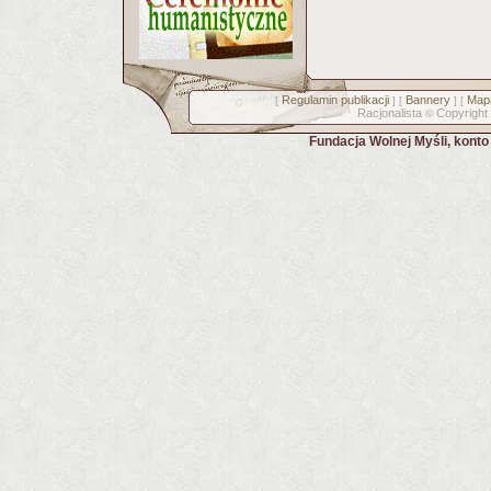
Regulamin publikacji
Bannery
Mapa
[
] [
] [
Racjonalista
Copyright
©
Fundacja Wolnej Myśli, kont