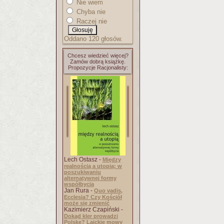
Nie wiem
Chyba nie
Raczej nie
Oddano 120 głosów.
Chcesz wiedzieć więcej?
Zamów dobrą książkę.
Propozycje Racjonalisty:
Lech Ostasz -
Między
realnością a utopią: w
poszukiwaniu
alternatywnej formy
współbycia
Jan Rura -
Quo vadis,
Ecclesia? Czy Kościół
może się zmienić
Kazimierz Czapiński -
Dokąd kler prowadzi
Polskę? Laickie mowy