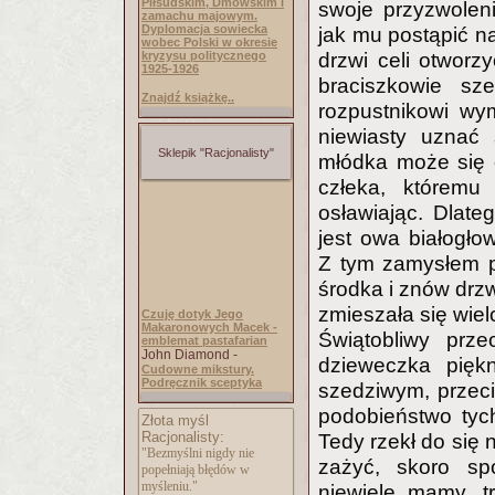
Piłsudskim, Dmowskim i
swoje przyzwoleni
zamachu majowym.
Dyplomacja sowiecka
jak mu postąpić n
wobec Polski w okresie
kryzysu politycznego
drzwi celi otworz
1925-1926
braciszkowie sz
Znajdź książkę..
rozpustnikowi wy
niewiasty uznać
Sklepik "Racjonalisty"
młódka może się 
człeka, któremu 
osławiając. Dlate
jest owa białogło
Z tym zamysłem po
środka i znów drz
zmieszała się wiel
Czuję dotyk Jego
Makaronowych Macek -
Świątobliwy prze
emblemat pastafarian
John Diamond -
dzieweczka piękn
Cudowne mikstury.
Podręcznik sceptyka
szedziwym, przeci
podobieństwo tych
Złota myśl
Racjonalisty:
Tedy rzekł do się 
"Bezmyślni nigdy nie
zażyć, skoro sp
popełniają błędów w
myśleniu."
niewiele mamy, t