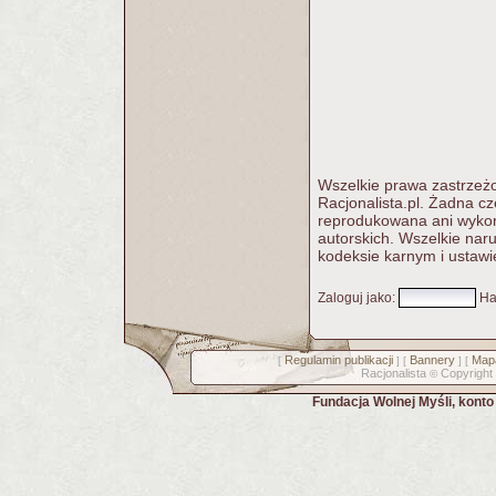
Wszelkie prawa zastrzeżo
Racjonalista.pl. Żadna c
reprodukowana ani wykorz
autorskich. Wszelkie nar
kodeksie karnym i ustawi
Zaloguj jako
:
Ha
Regulamin publikacji
Bannery
Mapa
[
] [
] [
Racjonalista
Copyright
©
Fundacja Wolnej Myśli, kont