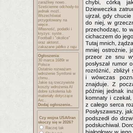
chybi, córką ja
zaraźliwy nowo..
Sześcienne odchody-to
Dzieweczka zatrud
jednak możl..
ujrzał, gdy chucie
Wszechświat
przygotowany na
do niej, w grzecz
więce..
przechodząc, to w
Własność, podatki i
kryzys: syste..
cichaczem do jego c
Football i "okolice"
oraz aktorst..
Tutaj mnich, żądza
zakazane jabłko z raju
mniej ostrożnie, 
Ogłoszenia
:
przeor ze snu w
30 marca 1689r w
posłyszał rumor ok
Polsce
Ostatnio rozważam
rozróżnić, zbliżył
wdrożenie Symfonii w
i wówczas pozna
chmu..
Jakie są rzeczywiste
znajduje. Z pocz
koszty wdrożenia AI
później jednak in
dobre szkolenia lub
materiały dotyczące
komnaty i czekał,
Arc..
z całego serca ro
Dodaj ogłoszenie..
Posłyszawszy, jak
podszedł do drzwi,
Czy wojna USA/Iran
skoczy się w 2026?
podsłuchiwał. Doro
Raczej tak
białogłowy w jego