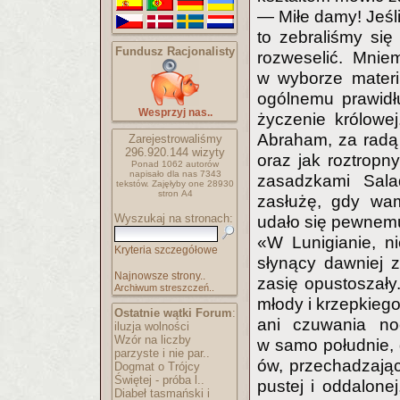
— Miłe damy! Jeśl
to zebraliśmy się
Fundusz Racjonalisty
rozweselić. Mni
w wyborze materii
ogólnemu prawidłu
Wesprzyj nas..
życzenie królowej
Abraham, za radą 
Zarejestrowaliśmy
296.920.144
wizyty
oraz jak roztropn
Ponad 1062 autorów
napisało
dla nas 7343
zasadzkami Sal
tekstów.
Zajęłyby one 28930
stron A4
zasłużę, gdy wam
Wyszukaj na stronach:
udało się pewnemu
«W Lunigianie, ni
Kryteria szczegółowe
słynący dawniej z
Najnowsze strony..
zasię opustoszały
Archiwum streszczeń..
młody i krzepkiego 
Ostatnie wątki Forum
:
ani czuwania no
iluzja wolności
Wzór na liczby
w samo południe, 
parzyste i nie par..
ów, przechadzając
Dogmat o Trójcy
Świętej - próba l..
pustej i oddalonej
Diabeł tasmański i