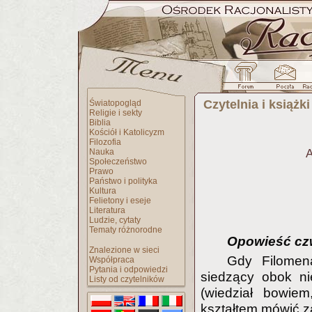
Czytelnia i książki
Światopogląd
Religie i sekty
Biblia
Kościół i Katolicyzm
Filozofia
Nauka
A
Społeczeństwo
Prawo
Państwo i polityka
Kultura
Felietony i eseje
Literatura
Ludzie, cytaty
Tematy różnorodne
Opowieść czw
Znalezione w sieci
Gdy Filomen
Współpraca
Pytania i odpowiedzi
siedzący obok ni
Listy od czytelników
(wiedział bowiem
kształtem mówić z