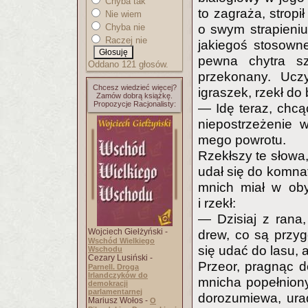
Chyba tak
to zagraża, stropi
Nie wiem
Chyba nie
o swym strapieniu 
Raczej nie
jakiegoś stosown
pewna chytra sz
Oddano 121 głosów.
przekonany. Ucz
Chcesz wiedzieć więcej?
igraszek, rzekł do 
Zamów dobrą książkę.
Propozycje Racjonalisty:
— Idę teraz, chcą
niepostrzeżenie w
mego powrotu.
Rzekłszy te słowa,
udał się do komnat
mnich miał w obyc
i rzekł:
— Dzisiaj z rana,
Wojciech Giełżyński -
drew, co są przy
Wschód Wielkiego
się udać do lasu, 
Wschodu
Cezary Lusiński -
Przeor, pragnąc d
Parnell. Droga
Irlandczyków do
mnicha popełniony
demokracji
parlamentarnej
dorozumiewa, urad
Mariusz Wołos -
O