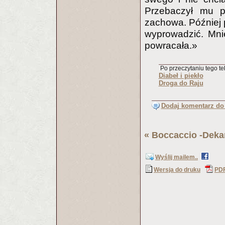
Przebaczył mu pr
zachowa. Później p
wyprowadzić. Mni
powracała.»
Po przeczytaniu tego tek
Diabeł i piekło
Droga do Raju
Dodaj komentarz do 
«
Boccaccio -Dek
Wyślij mailem..
Wersja do druku
PD