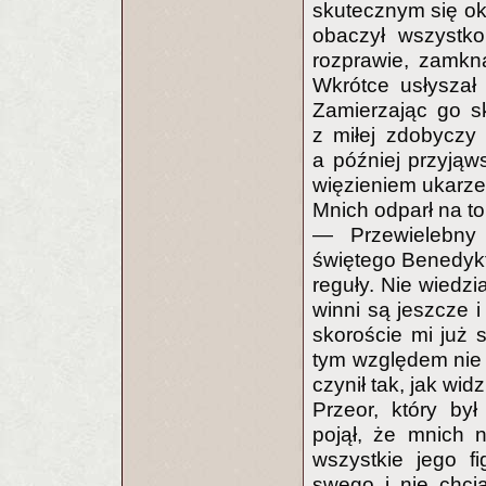
skutecznym się oka
obaczył wszystko
rozprawie, zamkną
Wkrótce usłyszał 
Zamierzając go sk
z miłej zdobyczy 
a później przyjąw
więzieniem ukarze
Mnich odparł na to
— Przewielebny
świętego Benedyk
reguły. Nie wiedzi
winni są jeszcze i
skoroście mi już 
tym względem nie c
czynił tak, jak wid
Przeor, który by
pojął, że mnich n
wszystkie jego fi
swego i nie chci