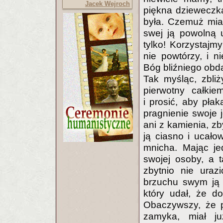
Jacek Wejroch
piękna dzieweczka,
była. Czemuż mia
swej ją powolną 
tylko! Korzystajmy
nie powtórzy, i 
Bóg bliźniego obd
Tak myśląc, zbliż
pierwotny całkie
i prosić, aby pła
pragnienie swoje j
ani z kamienia, zb
ją ciasno i ucało
mnicha. Mając j
swojej osoby, a 
zbytnio nie uraz
brzuchu swym ją p
który udał, że do
Obaczywszy, że p
zamyka, miał ju