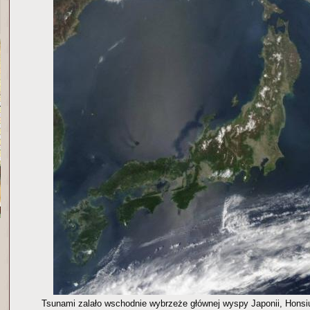
Tsunami zalało wschodnie wybrzeże głównej wyspy Japonii, Honsi