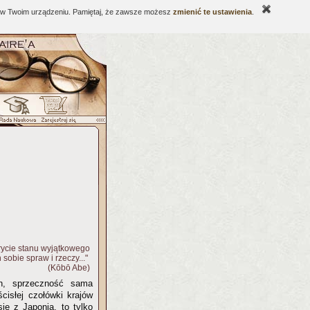
ne w Twoim urządzeniu. Pamiętaj, że zawsze możesz
zmienić te ustawienia
.
krycie stanu wyjątkowego
sobie spraw i rzeczy..."
(Kōbō Abe)
on, sprzeczność sama
cisłej czołówki krajów
się z Japonią, to tylko