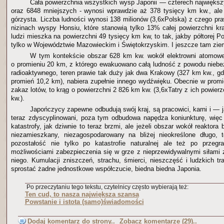
Cała powierzchnia wszystkich wysp Japonii — czterech najwięk
oraz 6848 mniejszych - wynosi wprawdzie aż 378 tysięcy km kw., ale
górzysta. Liczba ludności wynosi 138 milionów (3,6xPolska) z czego pr
nizinach wyspy Honsiu, które stanowią tylko 13% całej powierzchni kr
ludzi mieszka na powierzchni 49 tysięcy km kw, to tak, jakby półtorej P
tylko w Województwie Mazowieckim i Świętokrzyskim. I jeszcze tam ziem
W tym kontekście obszar 628 km kw. wokół elektrowni atomowe
o promieniu 20 km, z którego ewakuowano całą ludność z powodu nieb
radioaktywnego, teren prawie tak duży jak dwa Krakowy (327 km kw., gd
promień 10,2 km), nabiera zupełnie innego wydźwięku. Obecnie w prom
zakaz lotów, to krąg o powierzchni 2 826 km kw. (3,6xTatry z ich powier
kw.).
Japończycy zapewne odbudują swój kraj, są pracowici, karni i — 
teraz zdyscyplinowani, poza tym odbudowa napędza koniunkturę, więc b
katastrofy, jak dziwnie to teraz brzmi, ale jeżeli obszar wokół reaktora
niezamieszkany, niezagospodarowany na bliżej nieokreślone długo, t
pozostałość nie tylko po katastrofie naturalnej ale też po przegr
możliwościami zabezpieczenia się w grze z nieprzewidywalnymi siłami
niego. Kumulacji zniszczeń, strachu, śmierci, nieszczęść i ludzkich tra
sprostać żadne jednostkowe współczucie, biedna biedna Japonia.
Po przeczytaniu tego tekstu, czytelnicy często wybierają też:
Ten cud, to nasza największa szansa
Powstanie i istota (samo)świadomości
Dodaj komentarz do strony..
Zobacz komentarze (29)..