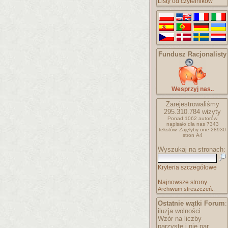
Listy od czytelników
Fundusz Racjonalisty
Wesprzyj nas..
Zarejestrowaliśmy
295.310.784
wizyty
Ponad 1062 autorów
napisało
dla nas 7343
tekstów.
Zajęłyby one 28930
stron A4
Wyszukaj na stronach:
Kryteria szczegółowe
Najnowsze strony..
Archiwum streszczeń..
Ostatnie wątki Forum
:
iluzja wolności
Wzór na liczby
parzyste i nie par..