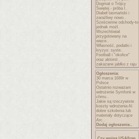
Dogmat o Trójcy
Świętej - próba l..
Diabeł tasmański i
zaraźliwy nowo..
Sześcienne odchody-to
jednak możl..
Wszechświat
przygotowany na
więce..
Własność, podatki i
kryzys: syste..
Football i "okolice"
oraz aktorst..
zakazane jabłko z raju
Ogłoszenia
:
30 marca 1689r w
Polsce
Ostatnio rozważam
wdrożenie Symfonii w
chmu..
Jakie są rzeczywiste
koszty wdrożenia AI
dobre szkolenia lub
materiały dotyczące
Arc..
Dodaj ogłoszenie..
Czy wojna USA/Iran