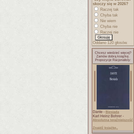
skoczy się w 2026?
Raczej tak
Chyba tak
Nie wiem
Chyba nie
Raczej nie
Oddano 120 głosów.
Chcesz wiedzieć więcej?
Zamów dobrą książkę.
Propozycje Racjonalisty:
Dante -
Biesiada
Karl Heinz Bohrer -
Absolutna teraźniejszość
Znajdź książkę..