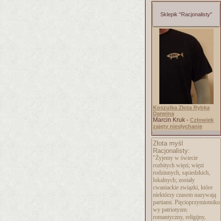
Sklepik "Racjonalisty"
Koszulka Złota Rybka
Darwina
Marcin Kruk -
Człowiek
zajęty niesłychanie
Złota myśl
Racjonalisty:
"Żyjemy w świecie
rozbitych więzi; więzi
rodzinnych, sąsiedzkich,
lokalnych; zostały
cwaniackie związki, które
niektórzy czasem nazywają
partiami. Pięcioprzymiotniko
wy patriotyzm:
romantyczny, religijny,