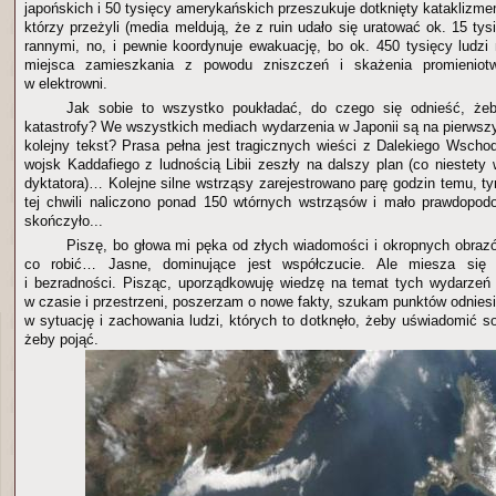
japońskich i 50 tysięcy amerykańskich przeszukuje dotknięty kataklizm
którzy przeżyli (media meldują, że z ruin udało się uratować ok. 15 tysi
rannymi, no, i pewnie koordynuje ewakuację, bo ok. 450 tysięcy ludzi
miejsca zamieszkania z powodu zniszczeń i skażenia promieniot
w elektrowni.
Jak sobie to wszystko poukładać, do czego się odnieść, że
katastrofy? We wszystkich mediach wydarzenia w Japonii są na pierwsz
kolejny tekst? Prasa pełna jest tragicznych wieści z Dalekiego Wschod
wojsk Kaddafiego z ludnością Libii zeszły na dalszy plan (co niestety w 
dyktatora)… Kolejne silne wstrząsy zarejestrowano parę godzin temu, 
tej chwili naliczono ponad 150 wtórnych wstrząsów i mało prawdopod
skończyło...
Piszę, bo głowa mi pęka od złych wiadomości i okropnych obrazó
co robić… Jasne, dominujące jest współczucie. Ale miesza się
i bezradności. Pisząc, uporządkowuję wiedzę na temat tych wydarzeń
w czasie i przestrzeni, poszerzam o nowe fakty, szukam punktów odnies
w sytuację i zachowania ludzi, których to dotknęło, żeby uświadomić so
żeby pojąć.