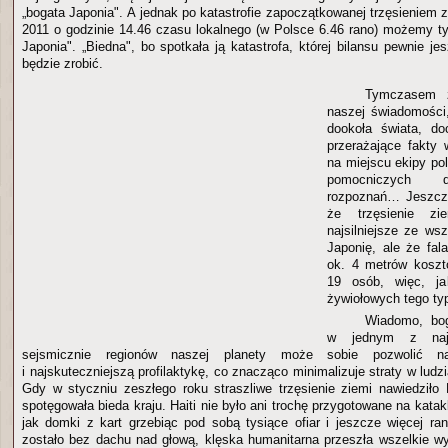
„bogata Japonia". A jednak po katastrofie zapoczątkowanej trzęsieniem 
2011 o godzinie 14.46 czasu lokalnego (w Polsce 6.46 rano) możemy ty
Japonia". „Biedna", bo spotkała ją katastrofa, której bilansu pewnie j
będzie zrobić.
Tymczasem 
naszej świadomości
dookoła świata, do
przerażające fakty 
na miejscu ekipy pol
pomocniczych d
rozpoznań… Jeszcze
że trzęsienie zi
najsilniejsze ze wsz
Japonię, ale że fa
ok. 4 metrów koszt
19 osób, więc, ja
żywiołowych tego ty
Wiadomo, bog
w jednym z naj
sejsmicznie regionów naszej planety może sobie pozwolić na
i najskuteczniejszą profilaktykę, co znacząco minimalizuje straty w ludzi
Gdy w styczniu zeszłego roku straszliwe trzęsienie ziemi nawiedziło H
spotęgowała bieda kraju. Haiti nie było ani trochę przygotowane na katakl
jak domki z kart grzebiąc pod sobą tysiące ofiar i jeszcze więcej ran
zostało bez dachu nad głową, klęska humanitarna przeszła wszelkie wy