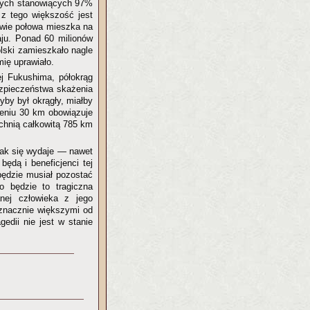
szych stanowiących 97%
 z tego większość jest
awie połowa mieszka na
aju. Ponad 60 milionów
olski zamieszkało nagle
ię uprawiało.
j Fukushima, półokrąg
ezpieczeństwa skażenia
yby był okrągły, miałby
ieniu 30 km obowiązuje
zchnią całkowitą 785 km
jak się wydaje — nawet
ędą i beneficjenci tej
 będzie musiał pozostać
o będzie to tragiczna
anej człowieka z jego
 znacznie większymi od
gedii nie jest w stanie