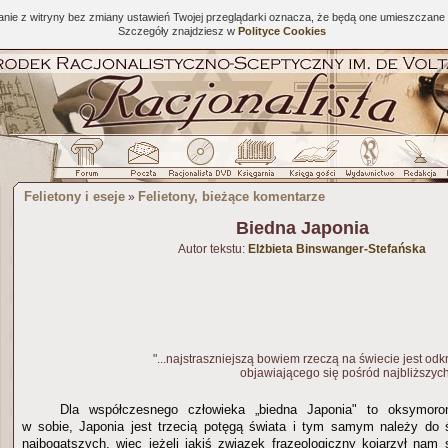
tanie z witryny bez zmiany ustawień Twojej przeglądarki oznacza, że będą one umieszcza
Szczegóły znajdziesz w
Polityce Cookies
Felietony i eseje
Felietony, bieżące komentarze
»
Biedna Japonia
Autor tekstu:
Elżbieta Binswanger-Stefańska
"...najstraszniejszą bowiem rzeczą na świecie jest od
objawiającego się pośród najbliższych 
Dla współczesnego człowieka „biedna Japonia" to oksymor
w sobie, Japonia jest trzecią potęgą świata i tym samym należy do ś
najbogatszych, więc jeżeli jakiś związek frazeologiczny kojarzył nam 