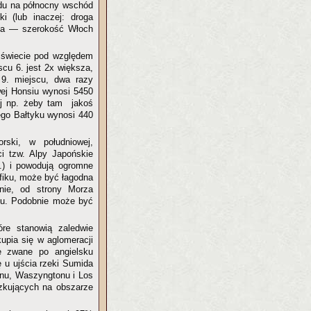
odu na północny wschód
i (lub inaczej: droga
sza — szerokość Włoch
 świecie pod względem
scu 6. jest 2x większa,
 9. miejscu, dwa razy
wej Honsiu wynosi 5450
ej np. żeby tam jakoś
iego Bałtyku wynosi 440
ski, w południowej,
ci tzw. Alpy Japońskie
) i powodują ogromne
yfiku, może być łagodna
onie, od strony Morza
gu. Podobnie może być
óre stanowią zaledwie
upia się w aglomeracji
ze zwane po angielsku
ę u ujścia rzeki Sumida
inu, Waszyngtonu i Los
zkujących na obszarze