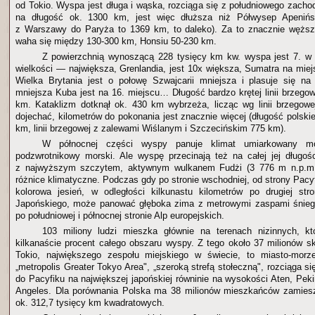
od Tokio. Wyspa jest długa i wąska, rozciąga się z południowego zach
na długość ok. 1300 km, jest więc dłuższa niż Półwysep Apenińsk
z Warszawy do Paryża to 1369 km, to daleko). Za to znacznie węż
waha się między 130-300 km, Honsiu 50-230 km.
Z powierzchnią wynoszącą 228 tysięcy km kw. wyspa jest 7. w
wielkości — największa, Grenlandia, jest 10x większa, Sumatra na miej
Wielka Brytania jest o połowę Szwajcarii mniejsza i plasuje się na
mniejsza Kuba jest na 16. miejscu… Długość bardzo krętej linii brzego
km. Kataklizm dotknął ok. 430 km wybrzeża, licząc wg linii brzegow
dojechać, kilometrów do pokonania jest znacznie więcej (długość polsk
km, linii brzegowej z zalewami Wiślanym i Szczecińskim 775 km).
W północnej części wyspy panuje klimat umiarkowany mor
podzwrotnikowy morski. Ale wyspę przecinają też na całej jej długoś
z najwyższym szczytem, aktywnym wulkanem Fudżi (3 776 m n.p.m.
różnice klimatyczne. Podczas gdy po stronie wschodniej, od strony Pac
kolorowa jesień, w odległości kilkunastu kilometrów po drugiej str
Japońskiego, może panować głęboka zima z metrowymi zaspami śnie
po południowej i północnej stronie Alp europejskich.
103 miliony ludzi mieszka głównie na terenach nizinnych, kt
kilkanaście procent całego obszaru wyspy. Z tego około 37 milionów sk
Tokio, największego zespołu miejskiego w świecie, to miasto-mor
„metropolis Greater Tokyo Area", „szeroką strefą stołeczną", rozciąga si
do Pacyfiku na największej japońskiej równinie na wysokości Aten, Pek
Angeles. Dla porównania Polska ma 38 milionów mieszkańców zamies
ok. 312,7 tysięcy km kwadratowych.