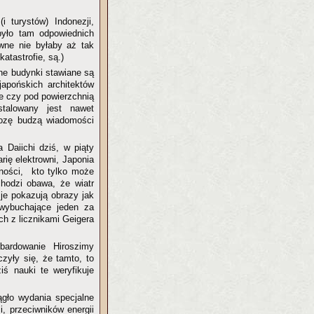
 turystów) Indonezji,
było tam odpowiednich
wne nie byłaby aż tak
atastrofie, są.)
ne budynki stawiane są
apońskich architektów
zie czy pod powierzchnią
talowany jest nawet
grozę budzą wiadomości
 Daiichi dziś, w piąty
rię elektrowni, Japonia
dności, kto tylko może
chodzi obawa, że wiatr
je pokazują obrazy jak
 wybuchające jeden za
ch z licznikami Geigera
ardowanie Hiroszimy
zyły się, że tamto, to
iś nauki te weryfikuje
ągło wydania specjalne
, przeciwników energii