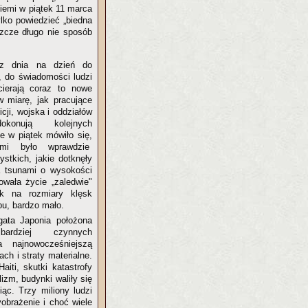
ziemi w piątek 11 marca
lko powiedzieć „biedna
eszcze długo nie sposób
z dnia na dzień do
, do świadomości ludzi
cierają coraz to nowe
w miarę, jak pracujące
icji, wojska i oddziałów
okonują kolejnych
 w piątek mówiło się,
emi było wprawdzie
ystkich, jakie dotknęły
la tsunami o wysokości
owała życie „zaledwie"
k na rozmiary klęsk
pu, bardzo mało.
ata Japonia położona
bardziej czynnych
 najnowocześniejszą
ach i straty materialne.
aiti, skutki katastrofy
izm, budynki waliły się
iąc. Trzy miliony ludzi
obrażenie i choć wiele