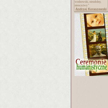
wodzowski, nieudolny,
nieuczciwy."
Andrzej Koraszewski