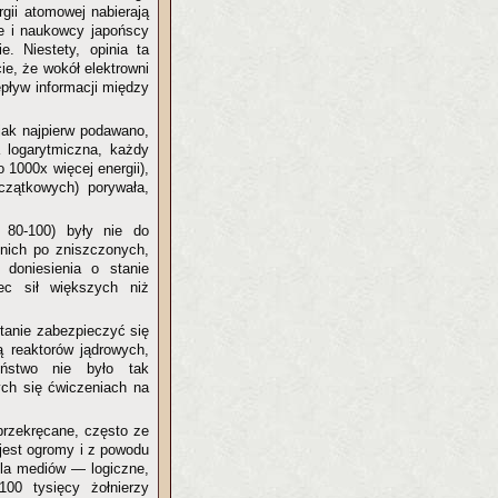
gii atomowej nabierają
ie i naukowcy japońscy
e. Niestety, opinia ta
e, że wokół elektrowni
pływ informacji między
 jak najpierw podawano,
a logarytmiczna, każdy
 1000x więcej energii),
czątkowych) porywała,
. 80-100) były nie do
nich po zniszczonych,
 doniesienia o stanie
ec sił większych niż
stanie zabezpieczyć się
ą reaktorów jądrowych,
eństwo nie było tak
ych się ćwiczeniach na
 przekręcane, często ze
jest ogromy i z powodu
dla mediów — logiczne,
00 tysięcy żołnierzy