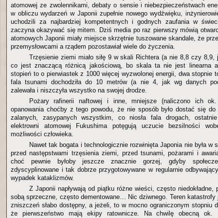
atomowej ze zwolennikami, debaty o sensie i niebezpieczeństwach ener
w obliczu wydarzeń w Japonii zupełnie nowego wydźwięku, inżynierow
uchodzili za najbardziej kompetentnych i godnych zaufania w świeci
zaczyna okazywać się mitem. Dziś media po raz pierwszy mówią otwarci
atomowych Japonii miały miejsce skrzętnie tuszowane skandale, że prze
przemysłowcami a rządem pozostawiał wiele do życzenia.
Trzęsienie ziemi miało siłę 9 w skali Richtera (a nie 8,8 czy 8,9,
co jest znaczącą różnicą jakościową, bo skala ta nie jest linearna 
stopień to o pierwiastek z 1000 więcej wyzwolonej energii, dwa stopnie to
fala tsunami dochodziła do 10 metrów (a nie 4, jak wg danych po
zalewała i niszczyła wszystko na swojej drodze.
Pożary rafinerii naftowej i inne, mniejsze (naliczono ich ok
opanowania choćby z tego powodu, że nie sposób było dostać się do 
zalanych, zasypanych wszystkim, co niosła fala drogach, ostatnie
elektrowni atomowej Fukushima potęgują uczucie bezsilności wob
możliwości człowieka.
Nawet tak bogata i technologicznie rozwinięta Japonia nie była w 
przed następstwami trzęsienia ziemi, przed tsunami, pożarami i awari
choć pewnie byłoby jeszcze znacznie gorzej, gdyby społecz
zdyscyplinowane i tak dobrze przygotowywane w regularnie odbywając
wypadek kataklizmów.
Z Japonii napływają od piątku różne wieści, często niedokładne,
sobą sprzeczne, często dementowane… Nic dziwnego. Teren katastrofy 
zniszczeń słabo dostępny, a jeżeli, to w mocno ograniczonym stopniu 
że pierwszeństwo mają ekipy ratownicze. Na chwilę obecną ok. 1