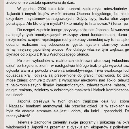
zrobiono, nie została opanowana do dziś.
W grudniu 2004 roku fala tsunami zaskoczyła mieszkańców (i
Tajlandii i innych krajów wokół basenu Oceanu Indyjskiego, bo nie 
czujników i systemów ostrzegawczych. Gdyby były, liczba ofiar zape
porażająca. Ale kto o tym myślał? I kto miałby to finansować? (Teraz, po k
Do czegoś zupełnie innego przyzwyczaiła nas Japonia. Nowoczes
na sprężystych amortyzujących wstrząsy ziemi fundamentach, duma j
i inżynierów, czujniki rejestrujące ruchy skorupy ziemskiej czy to na ląd
oceanu rozłożone są odpowiednio gęsto, system alarmowy zains
w najmniejszej japońskiej wiosce. Ale dlatego właśnie tym większą 
płynące od piątku z Kraju Wschodzącego Słońca.
Po serii wybuchów w reaktorach elektrowni atomowej Fukushima
dzień po trzęsieniu ziemi, w następstwie którego brak prądu wywołał awa
ogłosiła alarm z powodu skażenia radioaktywnego. Trwa ewakuacja lu
opuszcza kraj, lotniska są przepełnione do granic możliwości, bo za
może znieść chmurę z pyłami z wybuchów elektrowni nad Tokio, telewiz
z najokropniejszych filmów katastroficznych, zdewastowane miasta,
drugim reaktory, żołnierzy w ochronnych maskach i białych kombinezona
na ulicach...
Japonia przeżywa w tych dniach tragiczne déjà vu, zbomb
i Nagasaki bombami atomowymi. Ale przecież dzieci już w szkołach uc
była zła energia atomowa ale jest i dobra, dla ludzi i gospodarki. Dz
rzeczywistość...
Telewizje zachodnie zmieniły swoje programy i pokazują na okr
wiadomości z Japonii na przemian z dyskusjami ekspertów z politykami