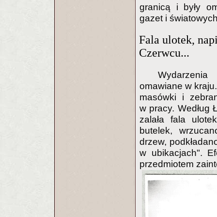
granicą i były o
gazet i światowyc
Fala ulotek, na
Czerwcu...
Wydarzenia
omawiane w kraju.
masówki i zebran
w pracy. Według 
zalała fala ulot
butelek, wrzuca
drzew, podkładano
w ubikacjach". E
przedmiotem zaint