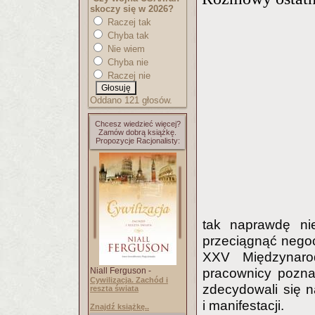
skoczy się w 2026?
Raczej tak
Chyba tak
Nie wiem
Chyba nie
Raczej nie
Oddano 121 głosów.
Chcesz wiedzieć więcej?
Zamów dobrą książkę.
Propozycje Racjonalisty:
tak naprawdę nie
przeciągnąć negoc
XXV Międzynaro
Niall Ferguson -
pracownicy pozna
Cywilizacja. Zachód i
zdecydowali się 
reszta świata
i manifestacji.
Znajdź książkę..