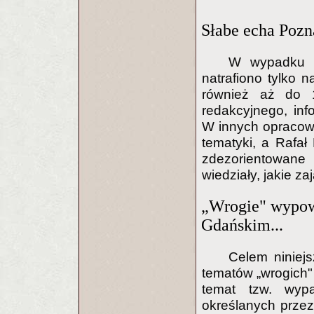
Słabe echa Pozn
W wypadku s
natrafiono tylko 
również aż do 1
redakcyjnego, in
W innych opracow
tematyki, a Rafał
zdezorientowane
wiedziały, jakie 
„Wrogie" wypowi
Gdańskim...
Celem niniejs
tematów „wrogich
temat tzw. wyp
określanych przez