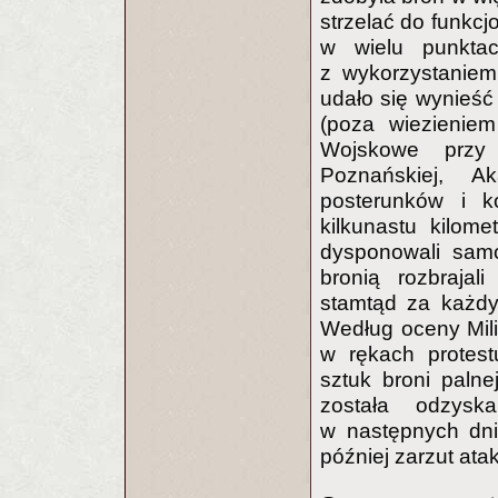
strzelać do funkcj
w wielu punktac
z wykorzystaniem
udało się wynieś
(poza wiezieniem
Wojskowe przy 
Poznańskiej, A
posterunków i k
kilkunastu kilom
dysponowali samo
bronią rozbrajali
stamtąd za każdy
Według oceny Mili
w rękach protest
sztuk broni palne
została odzysk
w następnych dn
później zarzut ata