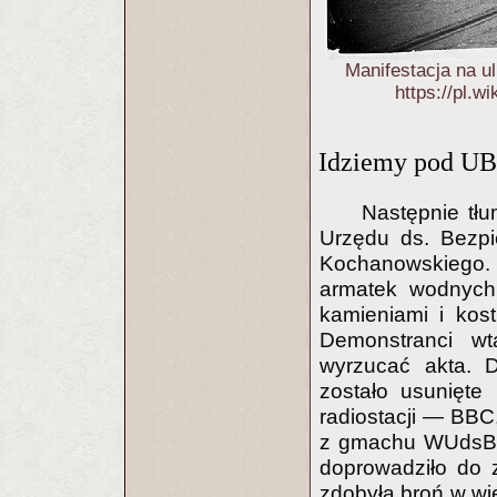
Manifestacja na ul
https://pl.
Idziemy pod UB.
Następnie tł
Urzędu ds. Bezpi
Kochanowskiego. 
armatek wodnych.
kamieniami i kos
Demonstranci wt
wyrzucać akta. 
zostało usunięte
radiostacji — BBC
z gmachu WUdsBP 
doprowadziło do 
zdobyła broń w wię