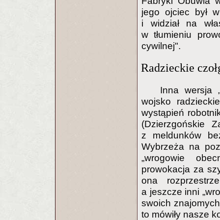
Fabryki Obuwia w
jego ojciec był 
i widział na wła
w tłumieniu prow
cywilnej".
Radzieckie czołg
Inna wersja 
wojsko radzieckie
wystąpień robotni
(Dzierzgońskie Z
z meldunków bez
Wybrzeża na pozn
„wrogowie obecn
prowokacja za sz
ona rozprzestrze
a jeszcze inni „w
swoich znajomych 
to mówiły nasze k