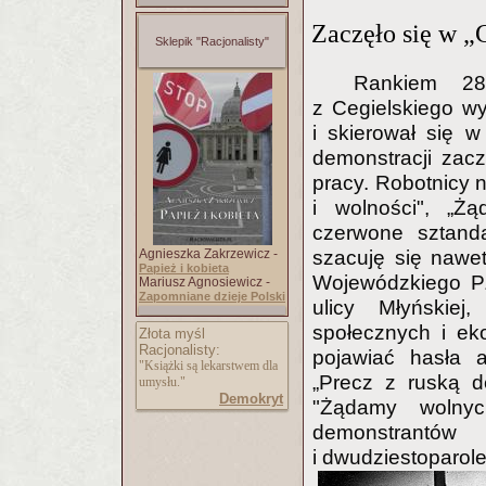
Zaczęło się w „C
Sklepik "Racjonalisty"
Rankiem 28
z Cegielskiego wy
i skierował się 
demonstracji zacz
pracy. Robotnicy n
i wolności", „Ż
czerwone sztanda
Agnieszka Zakrzewicz -
szacuję się nawe
Papież i kobieta
Wojewódzkiego PZ
Mariusz Agnosiewicz -
Zapomniane dzieje Polski
ulicy Młyńskie
społecznych i ek
Złota myśl
Racjonalisty:
pojawiać hasła a
"Książki są lekarstwem dla
„Precz z ruską d
umysłu."
Demokryt
"Żądamy wolny
demonstrantów
i dwudziestoparole