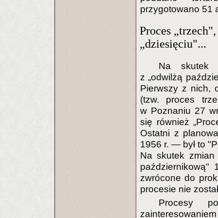
przygotowano 51 a
Proces „trzech",
„dziesięciu"...
Na skutek z
z „odwilżą paździe
Pierwszy z nich, 
(tzw. proces tr
w Poznaniu 27 wr
się również „Proc
Ostatni z planow
1956 r. — był to "P
Na skutek zmian 
październikową" 1
zwrócone do proku
procesie nie zosta
Procesy p
zainteresowaniem 