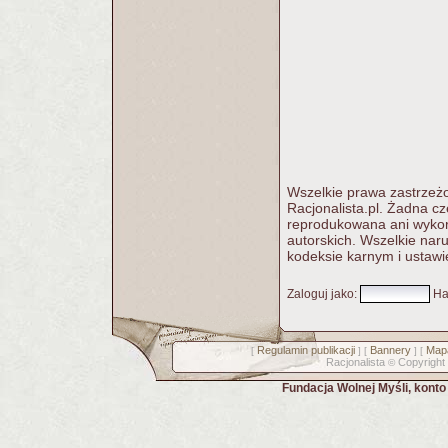
Wszelkie prawa zastrzeżo
Racjonalista.pl. Żadna c
reprodukowana ani wykorz
autorskich. Wszelkie nar
kodeksie karnym i ustawi
Zaloguj jako
:
Ha
Regulamin publikacji
Bannery
Mapa
[
] [
] [
Racjonalista
Copyright
©
Fundacja Wolnej Myśli, kont