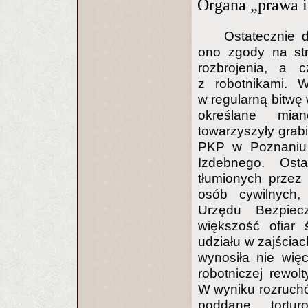
Organa „prawa i 
Ostatecznie d
ono zgody na str
rozbrojenia, a 
z robotnikami. W
w regularną bitwę
określane mia
towarzyszyły grab
PKP w Poznaniu 
Izdebnego. Ost
tłumionych przez 
osób cywilnych, 
Urzędu Bezpiec
większość ofiar 
udziału w zajścia
wynosiła nie wię
robotniczej rewol
W wyniku rozruch
poddane tortur