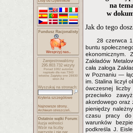
Listy od czytelników
na tema
w dokum
Jak do tego dosz
Fundusz Racjonalisty
28 czerwca 1
buntu społecznego,
Wesprzyj nas..
ekonomicznym. Z
Zakładów Metalow
Zarejestrowaliśmy
295.803.732
wizyty
cała załoga Zakł
Ponad 1062 autorów
napisało
dla nas 7343
w Poznaniu — łąc
tekstów.
Zajęłyby one 28930
stron A4
im. Stalina liczył 
Wyszukaj na stronach:
ówczesnej liczby
przeciwko zawyż
Kryteria szczegółowe
akordowego oraz 
Najnowsze strony..
pieniędzy należn
Archiwum streszczeń..
czasu pracy do
Ostatnie wątki Forum
:
warunków bezpiec
iluzja wolności
Wzór na liczby
podkreśla J. Eis
parzyste i nie par..