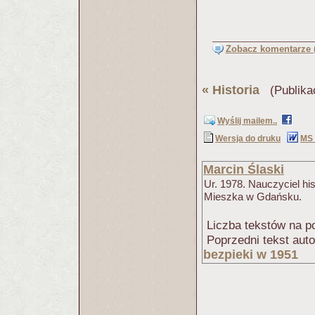
Zobacz komentarze (
«
Historia
(Publika
Wyślij mailem..
Wersja do druku
MS
Marcin Ślaski
Ur. 1978. Nauczyciel hi
Mieszka w Gdańsku.
Liczba tekstów na po
Poprzedni tekst aut
bezpieki w 1951