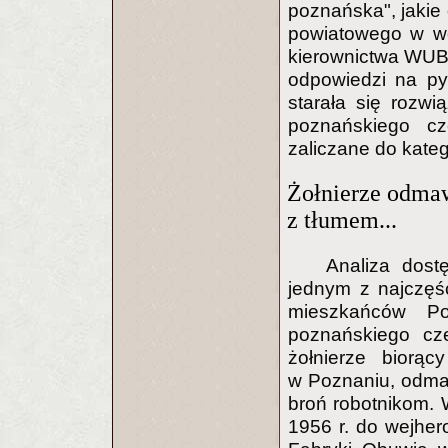
poznańska", jakie
powiatowego w w
kierownictwa WUBP
odpowiedzi na py
starała się rozw
poznańskiego cz
zaliczane do kateg
Żołnierze odmawi
z tłumem...
Analiza dost
jednym z najczęś
mieszkańców P
poznańskiego cze
żołnierze biorąc
w Poznaniu, odmawi
broń robotnikom. W
1956 r. do wejhe