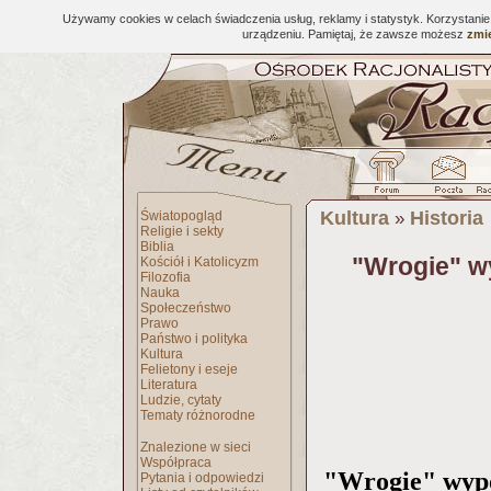
Używamy cookies w celach świadczenia usług, reklamy i statystyk. Korzystani
urządzeniu. Pamiętaj, że zawsze możesz
zmie
Kultura
Historia
Światopogląd
»
Religie i sekty
Biblia
"Wrogie" w
Kościół i Katolicyzm
Filozofia
Nauka
Społeczeństwo
Prawo
Państwo i polityka
Kultura
Felietony i eseje
Literatura
Ludzie, cytaty
Tematy różnorodne
Znalezione w sieci
Współpraca
"Wrogie" wypo
Pytania i odpowiedzi