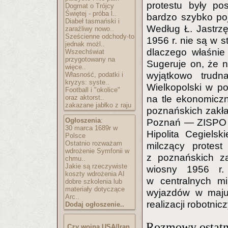
protestu były po
Dogmat o Trójcy
Świętej - próba l..
bardzo szybko poja
Diabeł tasmański i
Według Ł. Jastrz
zaraźliwy nowo..
Sześcienne odchody-to
1956 r. nie są w s
jednak możl..
dlaczego właśnie
Wszechświat
przygotowany na
Sugeruje on, że n
więce..
wyjątkowo trudn
Własność, podatki i
kryzys: syste..
Wielkopolski w po
Football i "okolice"
oraz aktorst..
na tle ekonomicz
zakazane jabłko z raju
poznańskich zakła
Ogłoszenia
:
Poznań — ZISPO —
30 marca 1689r w
Hipolita Cegiels
Polsce
Ostatnio rozważam
milczący protest
wdrożenie Symfonii w
z poznańskich z
chmu..
Jakie są rzeczywiste
wiosny 1956 r. 
koszty wdrożenia AI
w centralnych mi
dobre szkolenia lub
materiały dotyczące
wyjazdów w maju
Arc..
realizacji robotnic
Dodaj ogłoszenie..
Rozmowy ostatni
Czy wojna USA/Iran