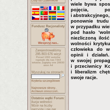
Listy od czytelników
wiele bywa spos
pojęcia, po
i abstrakcyjnego
ponownie trudu 
w przypadku wiel
Fundusz Racjonalisty
pod hasło 'wol
niezliczoną ilo
wolności krytyku
Wesprzyj nas..
człowieka do wł
Zarejestrowaliśmy
295.803.676
wizyt
opinii i działa
Ponad 1062 autorów
w swojej propag
napisało
dla nas 7343
tekstów.
Zajęłyby one 28930
i przeciwnicy Ko
stron A4
i liberalizm chę
Wyszukaj na stronach:
swoje racje.
Kryteria szczegółowe
Najnowsze strony..
Archiwum streszczeń..
Ostatnie wątki Forum
:
iluzja wolności
Wzór na liczby
parzyste i nie par..