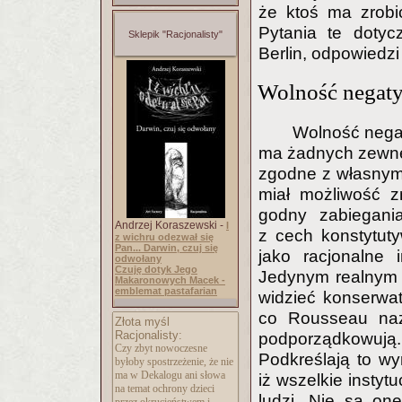
że ktoś ma zrobić
Pytania te dotyc
Sklepik "Racjonalisty"
Berlin, odpowiedz
Wolność negat
Wolność negat
ma żadnych zewnęt
zgodne z własnymi
miał możliwość z
godny zabiegania
Andrzej Koraszewski -
I
z cech konstytuty
z wichru odezwał się
Pan... Darwin, czuj się
jako racjonalne 
odwołany
Czuję dotyk Jego
Jedynym realnym b
Makaronowych Macek -
emblemat pastafarian
widzieć konserwaty
co Rousseau nazw
Złota myśl
Racjonalisty:
podporządkowują. 
Czy zbyt nowoczesne
Podkreślają to wy
byłoby spostrzeżenie, że nie
ma w Dekalogu ani słowa
iż wszelkie insty
na temat ochrony dzieci
ludzi. Nie są on