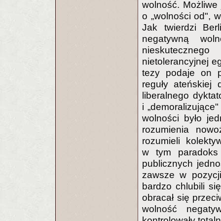
wolność. Możliwe 
o „wolności od", wa
Jak twierdzi Ber
negatywną woln
nieskutecznego
nietolerancyjnej e
tezy podaje on p
reguły ateńskiej
liberalnego dykta
i „demoralizujące"
wolności było je
rozumienia nowoż
rozumieli kolekt
w tym paradoks
publicznych jedno
zawsze w pozycji
bardzo chlubili s
obracał się przeci
wolność negatyw
kontrolowały total