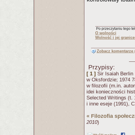
Po przeczytaniu tego tek
O wolności
Wolność i jej granice
Zobacz komentarze (
Przypisy:
[ 1 ]
Sir Isaiah Berlin 
w Oksfordzie; 1974 78 
w filozofii (m.in. aut
idei konieczności hist
Selected Writings (t.
i inne eseje (1991), 
«
Filozofia społec
2010
)