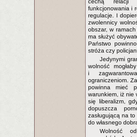
cechą relacji 
funkcjonowania i 
regulacje. I dopi
zwolennicy wolnoś
obszar, w ramach 
ma służyć obywate
Państwo powinno 
stróża czy policja
Jedynymi gra
wolność mogłaby
i zagwarantow
ograniczeniom. Zas
powinna mieć p
warunkiem, iż nie
się liberalizm, g
dopuszcza porn
zasługującą na to
do własnego dobra
Wolność od