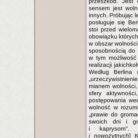
przeszkód. Jest 
sensem jest woln
innych. Próbując l
posługuje się Ber
stoi przed wielo
obowiązku których
w obszar wolności 
sposobnością do d
w tym możliwość 
realizacji jakichk
Według Berlina 
„urzeczywistnie
mianem wolności,
sfery aktywności
postępowania wed
wolność w rozumi
„prawie do gromad
swoich dni i go
i kaprysom". 
i nowożytnych
] 