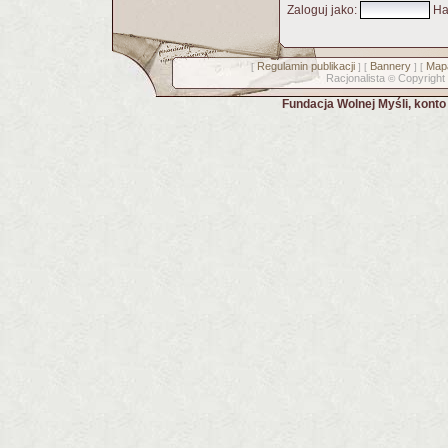
Zaloguj jako
:
Ha
Regulamin publikacji
Bannery
Mapa
[
] [
] [
Racjonalista
Copyright
©
Fundacja Wolnej Myśli, kont