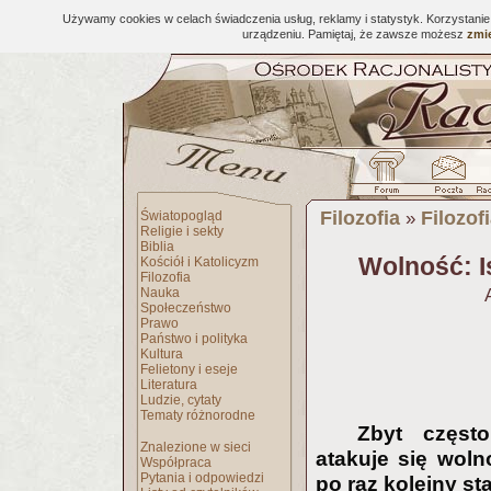
Używamy cookies w celach świadczenia usług, reklamy i statystyk. Korzystani
urządzeniu. Pamiętaj, że zawsze możesz
zmie
Filozofia
Filozof
Światopogląd
»
Religie i sekty
Biblia
Wolność: Is
Kościół i Katolicyzm
Filozofia
Nauka
Społeczeństwo
Prawo
Państwo i polityka
Kultura
Felietony i eseje
Literatura
Ludzie, cytaty
Tematy różnorodne
Zbyt częst
Znalezione w sieci
atakuje się wol
Współpraca
Pytania i odpowiedzi
po raz kolejny st