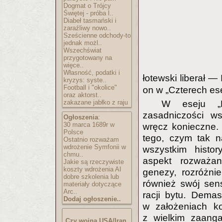
Dogmat o Trójcy
Świętej - próba l..
Diabeł tasmański i
zaraźliwy nowo..
Sześcienne odchody-to
jednak możl..
Wszechświat
przygotowany na
więce..
Własność, podatki i
łotewski liberał —
kryzys: syste..
Football i "okolice"
on w „Czterech ese
oraz aktorst..
zakazane jabłko z raju
W eseju „D
zasadniczości ws
Ogłoszenia
:
30 marca 1689r w
wręcz konieczne. 
Polsce
tego, czym tak n
Ostatnio rozważam
wdrożenie Symfonii w
wszystkim histor
chmu..
aspekt rozważan
Jakie są rzeczywiste
koszty wdrożenia AI
genezy, rozróżni
dobre szkolenia lub
również swój sens
materiały dotyczące
Arc..
racji bytu. Dema
Dodaj ogłoszenie..
w założeniach ko
z wielkim zaang
Czy wojna USA/Iran