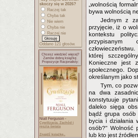
„wolnością formaln
skoczy się w 2026?
Raczej tak
bywa wolnością n
Chyba tak
Jednym z zał
Nie wiem
przyjęcie, iż o w
Chyba nie
Raczej nie
kontekstu polit
przypisanym 
Oddano 121 głosów.
człowieczeństwu. 
Chcesz wiedzieć więcej?
której szczegól
Zamów dobrą książkę.
Konieczne jest 
Propozycje Racjonalisty:
społecznego. Dop
określanym jako s
Tym, co pozwa
na dwa zasadnic
konstytuuje pytan
daleko sięga obs
bądź grupa osób 
Niall Ferguson -
bycia i działania
Cywilizacja. Zachód i
reszta świata
osób?" Wolność p
lub kto jest źródł
Znajdź książkę..