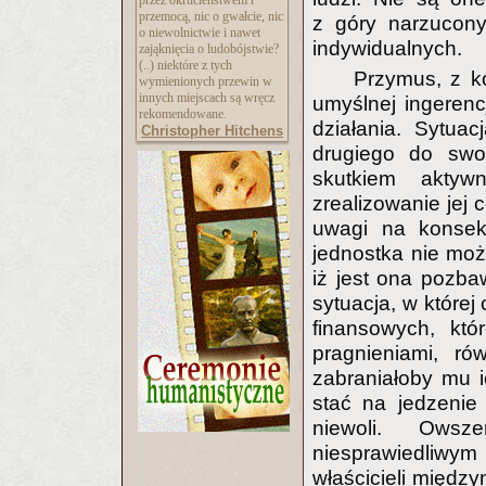
przez okrucieństwem i
przemocą, nic o gwałcie, nic
z góry narzucony
o niewolnictwie i nawet
indywidualnych.
zająknięcia o ludobójstwie?
(..) niektóre z tych
Przymus, z kol
wymienionych przewin w
innych miejscach są wręcz
umyślnej ingerencj
rekomendowane.
działania. Sytua
Christopher Hitchens
drugiego do swob
skutkiem aktywn
zrealizowanie jej 
uwagi na konsek
jednostka nie mo
iż jest ona pozb
sytuacja, w której
finansowych, kt
pragnieniami, ró
zabraniałoby mu i
stać na jedzenie
niewoli. Ows
niesprawiedliwym
właścicieli międz