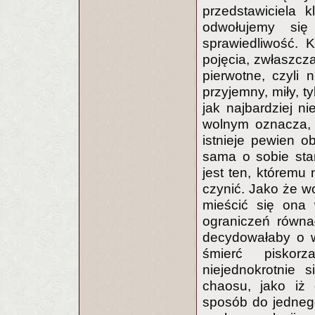
przedstawiciela 
odwołujemy się 
sprawiedliwość. 
pojęcia, zwłaszcza
pierwotne, czyli 
przyjemny, miły, t
jak najbardziej n
wolnym oznacza, i
istnieje pewien 
sama o sobie sta
jest ten, któremu 
czynić. Jako że w
mieścić się ona 
ograniczeń równał
decydowałaby o w
śmierć piskorz
niejednokrotnie 
chaosu, jako iż 
sposób do jednego