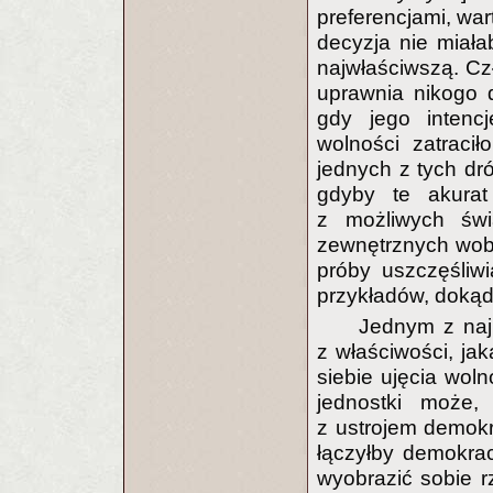
preferencjami, war
decyzja nie miał
najwłaściwszą. Czł
uprawnia nikogo 
gdy jego intencj
wolności zatraci
jednych z tych dró
gdyby te akurat
z możliwych świ
zewnętrznych wob
próby uszczęśliwi
przykładów, dokąd 
Jednym z najb
z właściwości, j
siebie ujęcia wol
jednostki może,
z ustrojem demokra
łączyłby demokra
wyobrazić sobie r