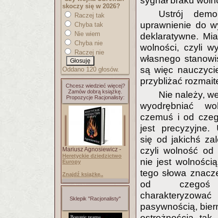
sygnał braku woln
skoczy się w 2026?
Ustrój demo
Raczej tak
uprawnienie do w
Chyba tak
Nie wiem
deklaratywne. Mi
Chyba nie
wolności, czyli 
Raczej nie
własnego stanowi
są więc nauczycie
Oddano 120 głosów.
przybliżać rozmai
Chcesz wiedzieć więcej?
Zamów dobrą książkę.
Nie należy, w
Propozycje Racjonalisty:
wyodrębniać wo
czemuś i od czeg
jest precyzyjne. 
się od jakichś za
czyli wolność o
Mariusz Agnosiewicz -
Heretyckie dziedzictwo
nie jest wolności
Europy
tego słowa znacze
Znajdź książkę..
od czego
charakteryzo
Sklepik "Racjonalisty"
pasywnością, bier
ostrożnością tak 