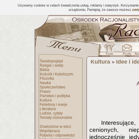
Używamy cookies w celach świadczenia usług, reklamy i statystyk. Korzystani
urządzeniu. Pamiętaj, że zawsze możesz
zmie
Kultura
Idee i id
Światopogląd
»
Religie i sekty
Biblia
Kościół i Katolicyzm
Filozofia
Nauka
A
Społeczeństwo
Prawo
Państwo i polityka
Kultura
Felietony i eseje
Literatura
Ludzie, cytaty
Tematy różnorodne
Interesujące
Znalezione w sieci
cenionych, nie
Współpraca
Pytania i odpowiedzi
jednocześnie jed