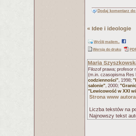
Dodaj komentarz do 
«
Idee i ideologie
(
Wyślij mailem..
Wersja do druku
PD
Maria Szyszkowsk
Filozof prawa; profesor
(m.in. czasopisma Res 
codzienności"
, 1998;
"
salonie"
, 2000;
"Granic
"Lewicowość w XXI w
Strona www autora
Liczba tekstów na po
Najnowszy tekst aut