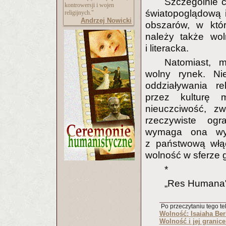
Szczególnie 
kontrowersji i wojen
światopoglądową i
religijnych."
Andrzej Nowicki
obszarów, w któ
należy także wol
i literacka.
Natomiast, m
wolny rynek. Ni
oddziaływania re
przez kulturę 
nieuczciwość, z
rzeczywiste ogr
wymaga ona wys
z państwową włąc
wolność w sferze 
*
„Res Humana"
Po przeczytaniu tego tek
Wolność: Isaiaha Ber
Wolność i jej granice