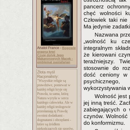
pancerz ochronn
chęć wolności k
Człowiek taki nie 
Ma jedynie zadatki
Nazwana prz
„wolność ku cze
integralnym skła
Anatol France -
Bogowie
pragną krwi
że kierowani czy
Czuję dotyk Jego
Makaronowych Macek -
teraźniejszy. Tw
emblemat pastafarian
stosownie do roz
Złota myśl
dość ceniony w 
Racjonalisty:
psychicznego
"Wszystkie religie są
prawdziwe, ponieważ w
wykorzystywania w
każdej religii kryje się
Prawda, ta sama, którą
Wolność jest
Natura wyryła w sercu
jej inną treść. Za
każdego człowieka. Ale w
każdej religii teologowie
zabiegających o 
przesłaniają tę Prawdę
czynów. Wolność n
swoimi dodatkami -
dogmatami i obrzędami -
do konformizmu.
które są źródłem
niekończących się sporów,