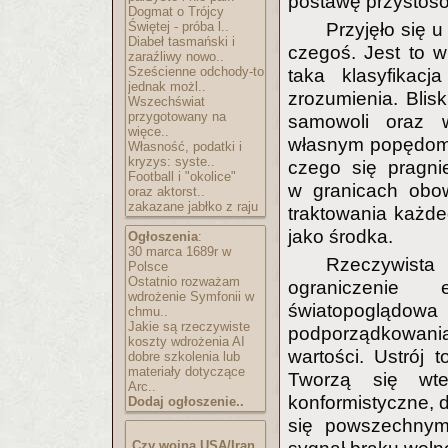
postawę przystoso
Dogmat o Trójcy
Świętej - próba l..
Przyjęło się 
Diabeł tasmański i
czegoś. Jest to 
zaraźliwy nowo..
Sześcienne odchody-to
taka klasyfikacj
jednak możl..
zrozumienia. Blisk
Wszechświat
przygotowany na
samowoli oraz w
więce..
własnym popędom.
Własność, podatki i
kryzys: syste..
czego się pragnie
Football i "okolice"
w granicach obow
oraz aktorst..
zakazane jabłko z raju
traktowania każde
jako środka.
Ogłoszenia
:
30 marca 1689r w
Rzeczywist
Polsce
Ostatnio rozważam
ograniczenie
wdrożenie Symfonii w
światopogląd
chmu..
Jakie są rzeczywiste
podporządkowani
koszty wdrożenia AI
wartości. Ustrój t
dobre szkolenia lub
materiały dotyczące
Tworzą się wte
Arc..
konformistyczne, d
Dodaj ogłoszenie..
się powszechnym 
Czy wojna USA/Iran