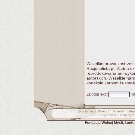
Wszelkie prawa zastrzeżo
Racjonalista.pl. Żadna c
reprodukowana ani wykorz
autorskich. Wszelkie nar
kodeksie karnym i ustawi
Zaloguj jako
:
Ha
Regulamin publikacji
Bannery
Mapa
[
] [
] [
Racjonalista
Copyright
©
Fundacja Wolnej Myśli, kont