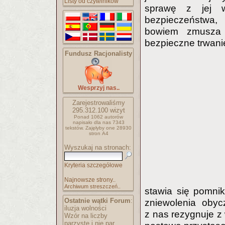
Listy od czytelników
sprawę z jej wa
bezpieczeństwa,
bowiem zmusza 
bezpieczne trwani
Fundusz Racjonalisty
Wesprzyj nas..
Zarejestrowaliśmy
295.312.100
wizyt
Ponad 1062 autorów
napisało
dla nas 7343
tekstów.
Zajęłyby one 28930
stron A4
Wyszukaj na stronach:
Kryteria szczegółowe
Najnowsze strony..
Archiwum streszczeń..
stawia się pomni
Ostatnie wątki Forum
:
zniewolenia obyc
iluzja wolności
z nas rezygnuje z 
Wzór na liczby
parzyste i nie par..