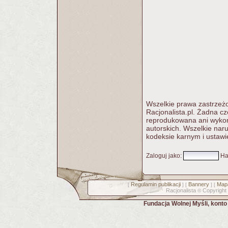
Wszelkie prawa zastrzeżo
Racjonalista.pl. Żadna c
reprodukowana ani wykorz
autorskich. Wszelkie nar
kodeksie karnym i ustawi
Zaloguj jako
:
Ha
Regulamin publikacji
Bannery
Mapa
[
] [
] [
Racjonalista
Copyright
©
Fundacja Wolnej Myśli, kont