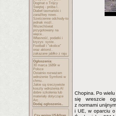
Dogmat o Trójcy
Świętej - próba l..
Diabeł tasmański i
zaraźliwy nowo..
Sześcienne odchody-to
jednak możl..
Wszechświat
przygotowany na
więce..
Własność, podatki i
kryzys: syste..
Football i "okolice"
oraz aktorst..
zakazane jabłko z raju
Ogłoszenia
:
30 marca 1689r w
Polsce
Ostatnio rozważam
wdrożenie Symfonii w
chmu..
Jakie są rzeczywiste
koszty wdrożenia AI
dobre szkolenia lub
Chopina. Po wielu
materiały dotyczące
się wreszcie og
Arc..
Dodaj ogłoszenie..
z normami unijnym
i UE, w oparciu o 
Czy wojna USA/Iran