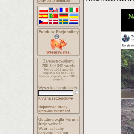
Listy od czytelników
Fundusz Racjonalisty
Wesprzyj nas..
Zarejestrowaliśmy
298.130.042
wizyty
Ponad 1062 autorów
napisało
dla nas 7343
tekstów.
Zajęłyby one 28930
stron A4
Wyszukaj na stronach:
Kryteria szczegółowe
Najnowsze strony..
Archiwum streszczeń..
Ostatnie wątki Forum
:
iluzja wolności
Wzór na liczby
parzyste i nie par..