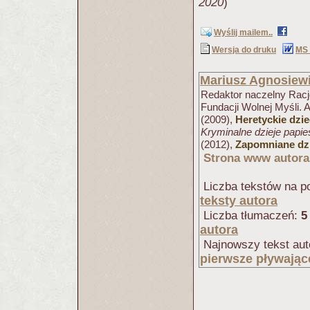
2020
)
Wyślij mailem..
Wersja do druku
MS
Mariusz Agnosiew
Redaktor naczelny Racjo
Fundacji Wolnej Myśli. 
(2009),
Heretyckie dzi
Kryminalne dzieje papi
(2012),
Zapomniane dzi
Strona www autora
Liczba tekstów na po
teksty autora
Liczba tłumaczeń:
5
autora
Najnowszy tekst aut
pierwsze pływając