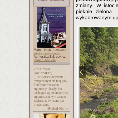
zmiany. W istoci
pięknie zielona 
wykadrowanym ujęc
Marcin Kruk -
Człowiek
zajęty niesłychanie
Agnieszka Zakrzewicz -
Papież i kobieta
Złota myśl
Racjonalisty:
(..) w świecie ontycznie
irracjonalnym nie mogłyby
funkcjonować żadne
argumenty i każdy, kto
posługuje się jakimikolwiek
argumentami, tym samym
zakłada, że świat nie jest
irracjonalny.
Michał Heller