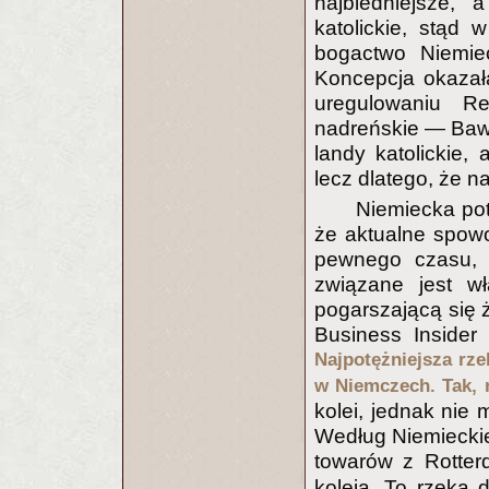
najbiedniejsze, 
katolickie, stąd
bogactwo Niemiec
Koncepcja okazał
uregulowaniu Re
nadreńskie — Bawa
landy katolickie, 
lecz dlatego, że 
Niemiecka po
że aktualne spowo
pewnego czasu, 
związane jest wł
pogarszającą się 
Business Insider
Najpotężniejsza rz
w Niemczech. Tak,
kolei, jednak nie
Według Niemieckieg
towarów z Rotter
koleją. To rzeka 