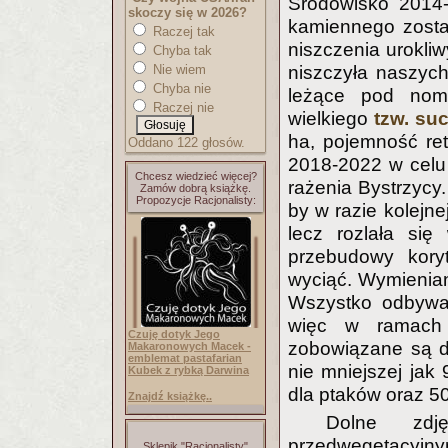
Środowisko 2014-
skoczy się w 2026?
kamiennego zosta
Raczej tak
niszczenia urokliw
Chyba tak
Nie wiem
niszczyła naszyc
Chyba nie
leżące pod nom
Raczej nie
wielkiego
tzw. su
ha, pojemność re
Oddano 122 głosów.
2018-2022 w celu 
Chcesz wiedzieć więcej?
rażenia Bystrzycy.
Zamów dobrą książkę.
Propozycje Racjonalisty:
by w razie kolejn
lecz rozlała się
przebudowy kory
wyciąć. Wymieniany
Wszystko odbywa s
więc w ramach 
Czuję dotyk Jego
zobowiązane są d
Makaronowych Macek -
emblemat pastafarian
nie mniejszej jak 
Kubek z rybką Darwina
dla ptaków oraz 50
Znajdź książkę..
Dolne zdj
przedwegetacyjn
Sklepik "Racjonalisty"