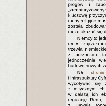
progów i zapór
„zrenaturyzowany
kluczową przyczy
ruchy religijne m
została zbudowan
może okazać się dr
Niemcy to je
recesji zajrzało 
trzewia niemiecki
z burzeniem t
jednocześnie wi
budowę nowych zap
Na
stronie
i Infrastruktury Cy
wycofywać się 
z mitycznym ich
w dalszą ich ek
regulację Renu, 
z Hawelą (opod