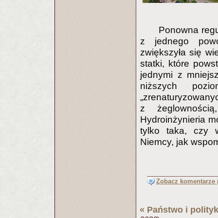
Ponowna regul
z jednego powo
zwiększyła się w
statki, które pow
jednymi z mniejsz
niższych pozi
„zrenaturyzow
z żeglownością
Hydroinżynieria mo
tylko taka, czy 
Niemcy, jak wspo
Zobacz komentarze (
«
Państwo i polity