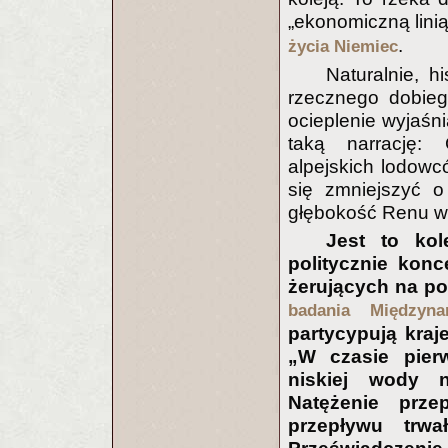
„ekonomiczną lini
.
życia Niemiec
Naturalnie, h
rzecznego dobieg
ocieplenie wyjaśn
taką narrację: 
alpejskich lodowc
się zmniejszyć 
głębokość Renu w 
Jest to kol
politycznie kon
żerujących na po
badania Międzyn
partycypują kraj
„W czasie pier
niskiej wody n
Natężenie prze
przepływu trwa