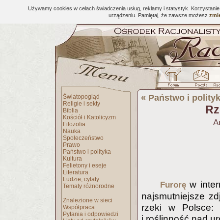
Używamy cookies w celach świadczenia usług, reklamy i statystyk. Korzystani
urządzeniu. Pamiętaj, że zawsze możesz
zmie
«
Państwo i polity
Światopogląd
Religie i sekty
Rz
Biblia
Kościół i Katolicyzm
A
Filozofia
Nauka
Społeczeństwo
Prawo
Państwo i polityka
Kultura
Felietony i eseje
Literatura
Ludzie, cytaty
w inter
Furorę
Tematy różnorodne
najsmutniejsze zd
Znalezione w sieci
rzeki w Polsce:
Współpraca
Pytania i odpowiedzi
i roślinność nad ur