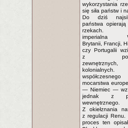
wykorzystania rze
się siła państw i 
Do dziś najsiln
państwa opierają
rzekach. P
imperialna Wi
Brytanii, Francji, H
czy Portugalii wz
z podbo
zewnętrznych,
kolonialnych. 
współczesnego
mocarstwa europe
— Niemiec — wzi
jednak z po
wewnętrznego.
Z okiełznania n
z regulacji Renu.
proces ten opisa