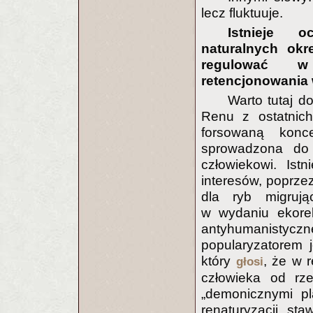
lecz fluktuuje.
Istnieje o
naturalnych okr
regulować w 
retencjonowania
Warto tutaj d
Renu z ostatnich
forsowaną konce
sprowadzona do 
człowiekowi. Ist
interesów, poprze
dla ryb migrując
w wydaniu ekorel
antyhumanistyc
popularyzatorem 
który
, że w r
głosi
człowieka od rz
„demonicznymi p
renaturyzacji st