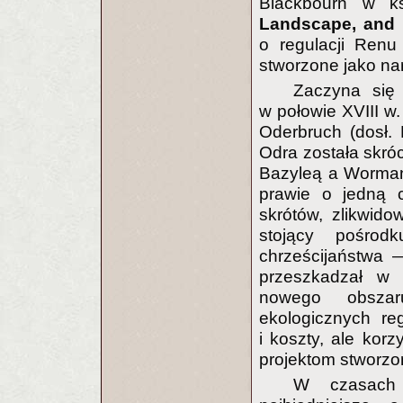
Blackbourn w k
Landscape, and
o regulacji Renu
stworzone jako na
Zaczyna się 
w połowie XVIII w.
Oderbruch (dosł.
Odra została skró
Bazyleą a Wormanc
prawie o jedną c
skrótów, zlikwid
stojący pośrod
chrześcijaństwa 
przeszkadzał w
nowego obszar
ekologicznych re
i koszty, ale korz
projektom stworzo
W czasach 