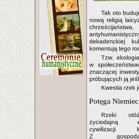
Tak oto buduje
nową religią laic
chrześcijaństw
antyhumanistyc
dekadenckiej ku
komentują tego ro
Tzw. ekologia
w społeczeństwa
znaczącej inwesty
próbujących ją jeś
Kwestia rzek 
Potęga Niemiec
Rzeki ot
życiodajną e
cywilizacji lud
Z gospodar