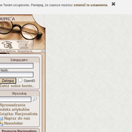
ne w Twoim urządzeniu. Pamiętaj, że zawsze możesz
zmienić te ustawienia
.
Zaloguj jako
:
Hasło
:
OpenID
Załóż sobie konto..
Wyszukaj
Wprowadzenie
Indeks artykułów
Książka: Racjonalista
Napisz do nas
Newsletter
Promocja Racjonalisty