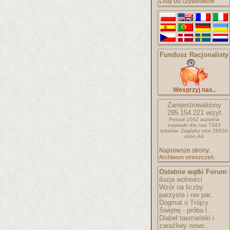
Listy od czytelników
Fundusz Racjonalisty
Wesprzyj nas..
Zarejestrowaliśmy
295.154.221
wizyt
Ponad 1062 autorów
napisało
dla nas 7343
tekstów.
Zajęłyby one 28930
stron A4
Najnowsze strony..
Archiwum streszczeń..
Ostatnie wątki Forum
:
iluzja wolności
Wzór na liczby
parzyste i nie par..
Dogmat o Trójcy
Świętej - próba l..
Diabeł tasmański i
zaraźliwy nowo..