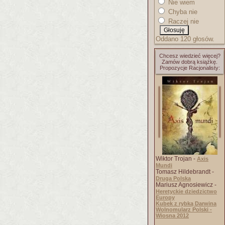
Nie wiem
Chyba nie
Raczej nie
Oddano 120 głosów.
Chcesz wiedzieć więcej?
Zamów dobrą książkę.
Propozycje Racjonalisty:
Wiktor Trojan -
Axis
Mundi
Tomasz Hildebrandt -
Druga Polska
Mariusz Agnosiewicz -
Heretyckie dziedzictwo
Europy
Kubek z rybką Darwina
Wolnomularz Polski -
Wiosna 2012