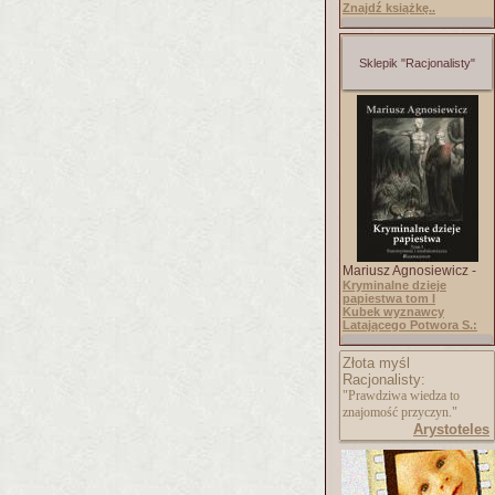
Znajdź książkę..
Sklepik "Racjonalisty"
Mariusz Agnosiewicz -
Kryminalne dzieje
papiestwa tom I
Kubek wyznawcy
Latającego Potwora S.:
Złota myśl
Racjonalisty:
"Prawdziwa wiedza to
znajomość przyczyn."
Arystoteles