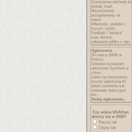
Sześcienne odchody-to
jednak możl..
Wszechświat
przygotowany na
więce..
Własność, podatki i
kryzys: syste..
Football i "okolice"
oraz aktorst..
zakazane jabłko z raju
Ogłoszenia
:
30 marca 1689r w
Polsce
Ostatnio rozważam
wdrożenie Symfonii w
chmu..
Jakie są rzeczywiste
koszty wdrożenia AI
dobre szkolenia lub
materiały dotyczące
Arc..
Dodaj ogłoszenie..
Czy wojna USA/Iran
skoczy się w 2026?
Raczej tak
Chyba tak