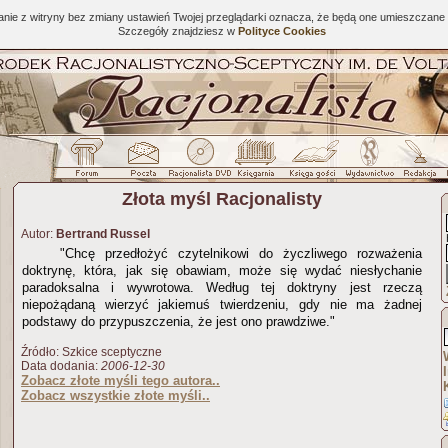
tanie z witryny bez zmiany ustawień Twojej przeglądarki oznacza, że będą one umieszcza
Szczegóły znajdziesz w
Polityce Cookies
Złota myśl Racjonalisty
Autor:
Bertrand Russel
"Chcę przedłożyć czytelnikowi do życzliwego rozważenia
doktrynę, która, jak się obawiam, może się wydać niesłychanie
paradoksalna i wywrotowa. Według tej doktryny jest rzeczą
niepożądaną wierzyć jakiemuś twierdzeniu, gdy nie ma żadnej
podstawy do przypuszczenia, że jest ono prawdziwe."
Źródło: Szkice sceptyczne
Data dodania:
2006-12-30
Zobacz złote myśli tego autora..
Zobacz wszystkie złote myśli..