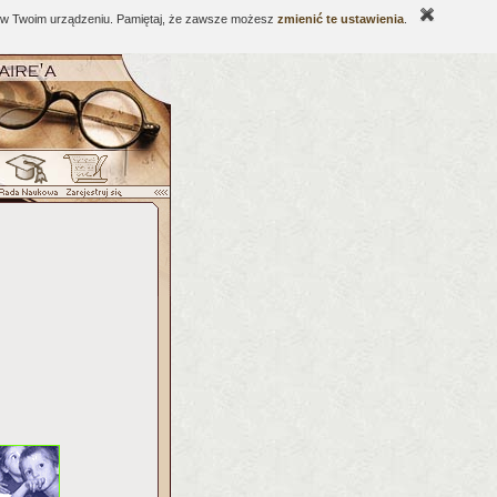
ne w Twoim urządzeniu. Pamiętaj, że zawsze możesz
zmienić te ustawienia
.