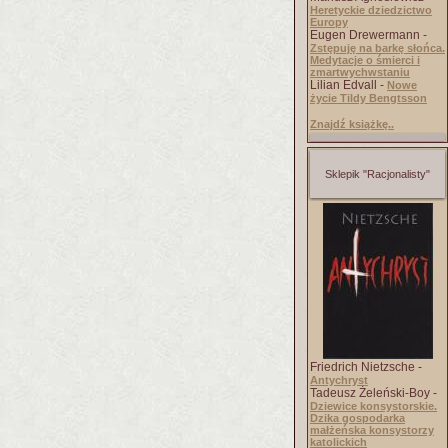
Heretyckie dziedzictwo
Europy
Eugen Drewermann -
Zstępuję na barkę słońca.
Medytacje o śmierci i
zmartwychwstaniu
Lilian Edvall -
Nowe
życie Tildy Bengtsson
Znajdź książkę..
Sklepik "Racjonalisty"
Friedrich Nietzsche -
Antychryst
Tadeusz Żeleński-Boy -
Dziewice konsystorskie.
Dzika gospodarka
małżeńska konsystorzy
katolickich