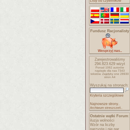
Listy od czytelników
Fundusz Racjonalisty
Wesprzyj nas..
Zarejestrowaliśmy
294.823.629
wizyt
Ponad 1062 autorów
napisało
dla nas 7343
tekstów.
Zajęłyby one 28930
stron A4
Wyszukaj na stronach:
Kryteria szczegółowe
Najnowsze strony..
Archiwum streszczeń..
Ostatnie wątki Forum
:
iluzja wolności
Wzór na liczby
parzyste i nie par..