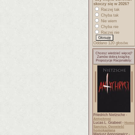
skoczy się w 2026?
Raczej tak
Chyba tak
Nie wiem
Chyba nie
Raczej nie
Oddano 120 głosów.
Chcesz wiedzieć więcej?
Zamów dobrą książkę.
Propozycje Racjonalisty:
Friedrich Nietzsche -
Antychryst
Lucas L. Grabeel -
Homo
Sanctus. Opowieść
homokapłana
Mariusz Agnosiewicz -