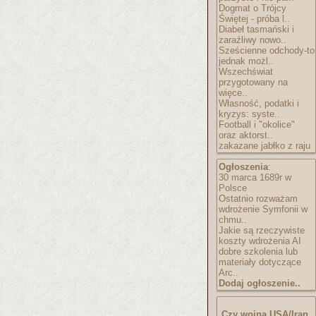
Dogmat o Trójcy
Świętej - próba l..
Diabeł tasmański i
zaraźliwy nowo..
Sześcienne odchody-to
jednak możl..
Wszechświat
przygotowany na
więce..
Własność, podatki i
kryzys: syste..
Football i "okolice"
oraz aktorst..
zakazane jabłko z raju
Ogłoszenia
:
30 marca 1689r w
Polsce
Ostatnio rozważam
wdrożenie Symfonii w
chmu..
Jakie są rzeczywiste
koszty wdrożenia AI
dobre szkolenia lub
materiały dotyczące
Arc..
Dodaj ogłoszenie..
Czy wojna USA/Iran