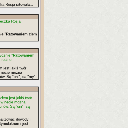
ka Rosja ratowała...
teczka Rosja
ie "
Ratowaniem
ziem
ycznie "
Ratowaniem
 realne.
 jest jakiś twór
w necie można
w. Są "oni", są "my".
złem jest jakiś twór
d w necie można
nów. Są "oni", są
alizować dowody i
Symulakrum i jest