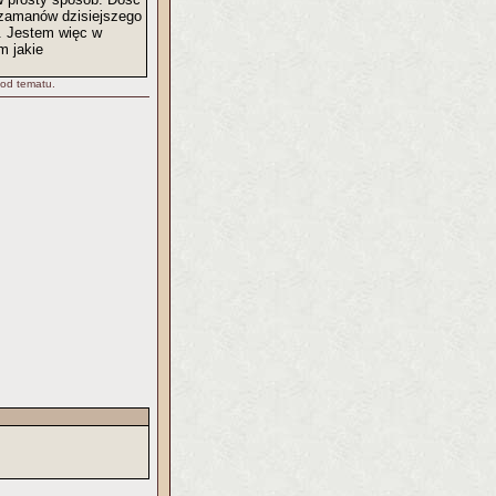
szamanów dzisiejszego
i. Jestem więc w
m jakie
 od tematu.