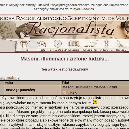
tanie z witryny bez zmiany ustawień Twojej przeglądarki oznacza, że będą one umieszcza
Szczegóły znajdziesz w
Polityce Cookies
Masoni, illuminaci i zielone ludziki...
Ten wątek jest przedawniony
acjonalisty
Autor
Tytuł
Masoni, illuminaci i zielone ludziki...
fdse2
(7 punktów)
5 na 5
żytkownikiem jednak od jakiegoś czasu czytuję racjonaliste.pl i pomimo s
się wypowiadać na tym można by rzec elitarnym forum
.
su podróżując po internecie natykam się na różne przejawy coraz szerszego
lluminaci, Masoni, projekty mające na celu manipulacje ludzkością oraz wiele
koju. Nie dlatego że sam jestem ich zwolennikiem, raczej jestem sceptyczny je
iele osób które propagują spiskowe teorie dziejów ma w moich oczach autoryt
iom zwykłych mas. Tutaj chciałbym właśnie zapytać czy poglądy tego typu 
j samej zasadzie jak chociażby religia, która tłumaczy rzeczy skomplikowane