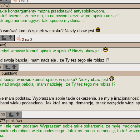
1 na 1
któw)
jakie kontrargumenty można przedstawić antyspiskowcom...
 ktoś twierdzi, że nie ma, to na pewno bierze w tym spisku udział."
ek argumentem ugryźć taki sposób myślenia...
 wmówić komuś spisek w spisku? Niezły ubaw jest
2 na 2
tów)
dyś wmówić komuś spisek w spisku? Niezły ubaw jest
 swoją babcią i mam nadzieję , że Ty też tego nie robisz !?
4
 punktów)
kiedyś wmówić komuś spisek w spisku? Niezły ubaw jest
 nad swoją babcią i mam nadzieję , że Ty też tego nie robisz !?
nie mam podstaw. Wypraszam sobie takie oskarżenia, że mylę irracjonalnoś
ami wieku podeszłego. Jak ktoś ma np. demencję, to też wszędzie widzi spisk
:50
577 punktów)
 i nie mam podstaw. Wypraszam sobie takie oskarżenia, że mylę irracjonal
adku chorobami wieku podeszłego. Jak ktoś ma np. demencję, to też wszędzi
na.