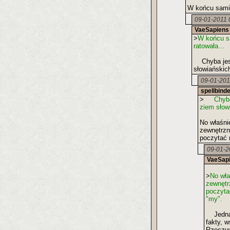
W końcu sami 
09-01-2011 
VaeSapiens
>
W końcu sa
ratowała...
Chyba jest 
słowiańskich
09-01-201
spellbind
>
Chyba j
ziem słow
No właśnie
zewnętrzn
poczytać 
09-01-2
VaeSap
>
No wła
zewnętr
poczyta
"my".
Jednak 
fakty, 
Rzeczyw