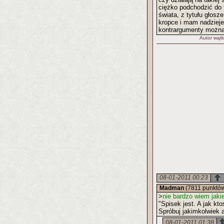
ciężko podchodzić do 
świata, z tytułu głosz
kropce i mam nadzieje
kontrargumenty można
Autor wątk
08-01-2011 00:23
Madman
(7811 punktó
>
nie bardzo wiem jak
"Spisek jest. A jak kt
Spróbuj jakimkolwiek 
08-01-2011 01:38