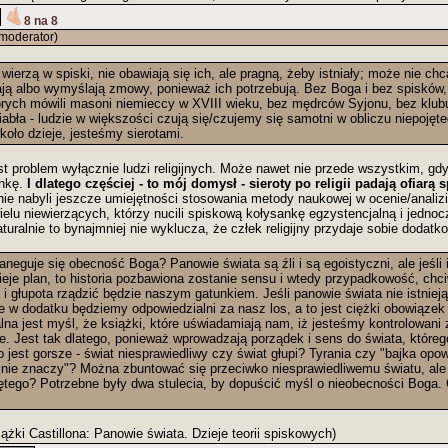
8 na 8
moderator)
wierzą w spiski, nie obawiają się ich, ale pragną, żeby istniały; może nie chc
ją albo wymyślają zmowy, ponieważ ich potrzebują. Bez Boga i bez spisków,
órych mówili masoni niemieccy w XVIII wieku, bez mędrców Syjonu, bez klubu
abła - ludzie w większości czują się/czujemy się samotni w obliczu niepojęte
oło dzieje, jesteśmy sierotami.
st problem wyłącznie ludzi religijnych. Może nawet nie przede wszystkim, gdyż
ankę.
I dlatego częściej - to mój domysł - sieroty po religii padają ofiar
ale nie nabyli jeszcze umiejętności stosowania metody naukowej w ocenie/analiz
elu niewierzących, którzy nucili spiskową kołysankę egzystencjalną i jedno
Naturalnie to bynajmniej nie wyklucza, że człek religijny przydaje sobie dodatk
zaneguje się obecność Boga? Panowie świata są źli i są egoistyczni, ale jeśli 
istnieje plan, to historia pozbawiona zostanie sensu i wtedy przypadkowość, chc
i głupota rządzić będzie naszym gatunkiem. Jeśli panowie świata nie istnieją,
 w dodatku będziemy odpowiedzialni za nasz los, a to jest ciężki obowiązek i
na jest myśl, że książki, które uświadamiają nam, iż jesteśmy kontrolowani z
ie. Jest tak dlatego, ponieważ wprowadzają porządek i sens do świata, któreg
 jest gorsze - świat niesprawiedliwy czy świat głupi? Tyrania czy "bajka opo
nic nie znaczy"? Można zbuntować się przeciwko niesprawiedliwemu światu, al
ętego? Potrzebne były dwa stulecia, by dopuścić myśl o nieobecności Boga. C
ążki Castillona: Panowie świata. Dzieje teorii spiskowych)