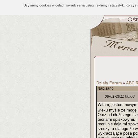
Używamy cookies w celach świadczenia usług, reklamy i statystyk. Korzys
Działy Forum
ABC R
»
Napisano
08-01-2011 00:00
Witam, jestem nowym u
wieku myślę że mogę 
Otóż od dłuższego cza
teoriami spiskowymi. I
teorii nie dają mi spo
rzeczy, a dlatego że w
wykraczające poza poz
czy działają na takie