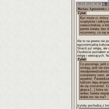
08-01-2011 00:36
Mariusz Agnosiewicz
(
Cytat:
Być może ci, którzy 
sceptyków i odkrywa
zwierzchników, o kt
panów świata, bez di
rozumiemy, co się wk
Ale to na pewno nie je
egzystencjalną kołys
Stracili już religię, 
Osobiście poznałem wi
religię i wierzących. 
Cytat:
Co pozostaje, jeśli 
istnieją, jeśli nie 
nieodpowiedzialność 
zostaniemy sami, ale
wypełnić. Paradoksal
ludziom dają ukojen
da się zrozumieć. Co
głupca [...] która 
wobec świata niepoj
diabła też nie ma?
(cytaty pochodzą z ksi