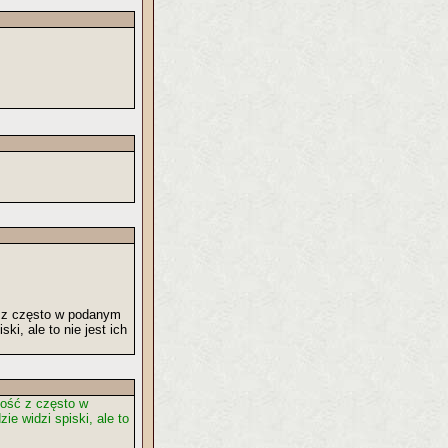
ć z często w podanym
i, ale to nie jest ich
ność z często w
e widzi spiski, ale to