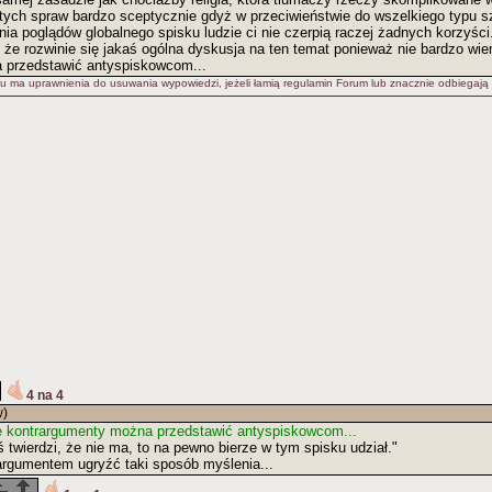
tych spraw bardzo sceptycznie gdyż w przeciwieństwie do wszelkiego typu 
enia poglądów globalnego spisku ludzie ci nie czerpią raczej żadnych korzyśc
 że rozwinie się jakaś ogólna dyskusja na ten temat ponieważ nie bardzo wie
 przedstawić antyspiskowcom...
u ma uprawnienia do usuwania wypowiedzi, jeżeli łamią regulamin Forum lub znacznie odbiegają
4 na 4
w)
ie kontrargumenty można przedstawić antyspiskowcom...
oś twierdzi, że nie ma, to na pewno bierze w tym spisku udział."
argumentem ugryźć taki sposób myślenia...