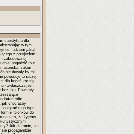
m substytutu dla
- abstrahując w tym
zynosi ludziom jakąś
ającego z przejęciem i
j i zakodowanej
rudniej pogodzić to z
o-masońska, zakon
sób nie dawały by mi
ie powoduje to raczej
ej dla kogoś kto się
u - zwłaszcza jeśli
t bez liku. Powstały
zrzeszające
a katastrofie
, jak chociażby
a nasiąkać tego typu
w formie "pionków do
ekonaniem, że żyjemy
 okultystycznym
śmy? Jak dla mnie, nie
y się propagandzie