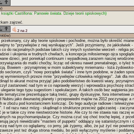
w)
książki Castillona: Panowie świata. Dzieje teorii spiskowych)
zkam zajrzeć.
2 na 2
nktów)
 przekonany, czy aby teorie spiskowe i pochodne, można było określić miane
zwijmy to "przywilejów z niej wynikających". Jeśli przyjmiemy, że jakkolwiek 
 co do racjonalnych podstaw takich czy innych systemów wierzeń - religia pr
dziei i ukojenia w trudnych chwilach, a koncepcja miłosiernego ojca spogląd
wane dzieci, jest poniekąd continuum i wypadkową zarazem naszej wrodzone
 przywiązania do matki choćby, licząc od okresu nawet prenatalnego, o tyleż t
pcją. Bowiem - przynajmniej w moim subiektywny mniemaniu - loża żydowsk
rdo seclorum, czyli "nowy porządek świata" i inne tym podobne, w żaden spo
ej wymienionych przeze mnie "przywilejów człowieka religijnego". Jak dla mn
dinąd to akurat można przyjąć jako podobieństwo do kwestii wiary, przynajmni
aczył zastanowić nad tym w co naprawdę wierzy) i wprowadza psychozę strach
 uleganie tego typu sugestiom i spekulacjom. A takich osób bez wątpienia jes
ale tematyczne prezentujące taką treść, grupy dyskusyjne, fora internetowe 
d Nubiru jako dwunastej planety i przepowiedni majów na 2012 poczynając a n
ch w zbożu pod konstancinem kończąc. Do tego audycje radiowe i telewizyjne
". I od razu nasz mózg - skądinąd o strukturze przecież gąbczastej - zaczyn
ć je w takie czy inne niestworzone historie. Ale czy to nie stawia nas raczej 
datnych na psychomanipulacje. Czy można czuć się choć trochę lepiej, z prz
erują jacyś niewidzialni "masters of puppets" oddający się satanistycznym i
eczę nad tym co oglądamy, co jemy, jak żyjemy, albo, że już żyć nie powinni
zawsze jest też druga strona medalu, bo jeśli wyłączymy myślenie i poddam