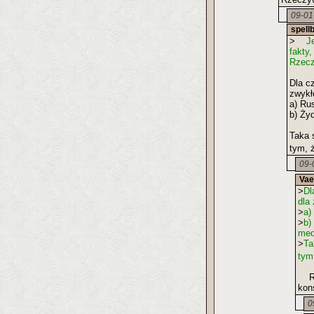
09-01
spell
>
Jedn
fakty
Rzecz
Dla cz
zwykł
a) Ru
b) Ży
Taka 
tym, 
09-
Vae
>
Dl
dla
>
a)
>
b)
med
>
Ta
tym
Roz
kon
0