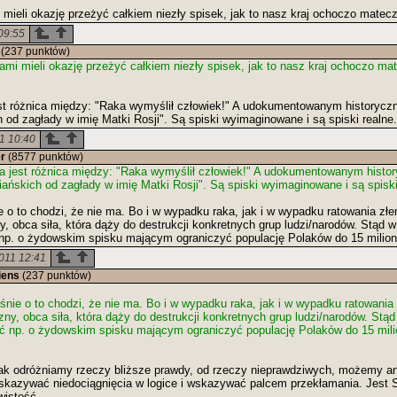
mieli okazję przeżyć całkiem niezły spisek, jak to nasz kraj ochoczo matecz
09:55
(237 punktów)
mi mieli okazję przeżyć całkiem niezły spisek, jak to nasz kraj ochoczo ma
różnica między: "Raka wymyślił człowiek!" A udokumentowanym historyczn
 od zagłady w imię Matki Rosji". Są spiski wyimaginowane i są spiski realne.
1 10:40
er
(8577 punktów)
est różnica między: "Raka wymyślił człowiek!" A udokumentowanym histor
iańskich od zagłady w imię Matki Rosji". Są spiski wyimaginowane i są spiski
 o to chodzi, że nie ma. Bo i w wypadku raka, jak i w wypadku ratowania złem
y, obca siła, która dąży do destrukcji konkretnych grup ludzi/narodów. Stąd 
np. o żydowskim spisku mającym ograniczyć populację Polaków do 15 milionó
011 12:41
iens
(237 punktów)
śnie o to chodzi, że nie ma. Bo i w wypadku raka, jak i w wypadku ratowania 
zny, obca siła, która dąży do destrukcji konkretnych grup ludzi/narodów. Stą
ć np. o żydowskim spisku mającym ograniczyć populację Polaków do 15 milio
odróżniamy rzeczy bliższe prawdy, od rzeczy nieprawdziwych, możemy an
wskazywać niedociągnięcia w logice i wskazywać palcem przekłamania. Jest 
istość.