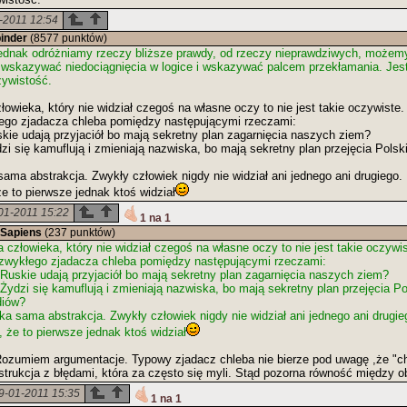
-2011 12:54
binder
(8577 punktów)
ak odróżniamy rzeczy bliższe prawdy, od rzeczy nieprawdziwych, możemy
, wskazywać niedociągnięcia w logice i wskazywać palcem przekłamania. Jes
ywistość.
łowieka, który nie widział czegoś na własne oczy to nie jest takie oczywiste.
ego zjadacza chleba pomiędzy następującymi rzeczami:
skie udają przyjaciół bo mają sekretny plan zagarnięcia naszych ziem?
dzi się kamuflują i zmieniają nazwiska, bo mają sekretny plan przejęcia Pol
sama abstrakcja. Zwykły człowiek nigdy nie widział ani jednego ani drugiego.
że to pierwsze jednak ktoś widział
01-2011 15:22
1 na 1
Sapiens
(237 punktów)
a człowieka, który nie widział czegoś na własne oczy to nie jest takie oczywis
 zwykłego zjadacza chleba pomiędzy następującymi rzeczami:
 Ruskie udają przyjaciół bo mają sekretny plan zagarnięcia naszych ziem?
 Żydzi się kamuflują i zmieniają nazwiska, bo mają sekretny plan przejęcia P
iów?
ka sama abstrakcja. Zwykły człowiek nigdy nie widział ani jednego ani drugi
, że to pierwsze jednak ktoś widział
umiem argumentacje. Typowy zjadacz chleba nie bierze pod uwagę ,że "ch
strukcja z błędami, która za często się myli. Stąd pozorna równość między 
9-01-2011 15:35
1 na 1