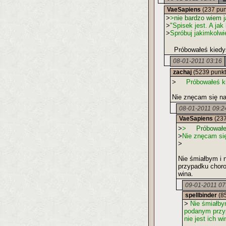
VaeSapiens
(237 pun
>
>
nie bardzo wiem 
>
"Spisek jest. A jak
>
Spróbuj jakimkolwi
Próbowałeś kiedyś
08-01-2011 03:16
zachaj
(5239 punk
>
Próbowałeś kie
Nie znęcam się nad
08-01-2011 09:2
VaeSapiens
(237
>
>
Próbowałeś 
>
Nie znęcam się
>
Nie śmiałbym i 
przypadku chorob
wina.
09-01-2011 07
spellbinder
(8
>
Nie śmiałbym
podanym przyp
nie jest ich wi