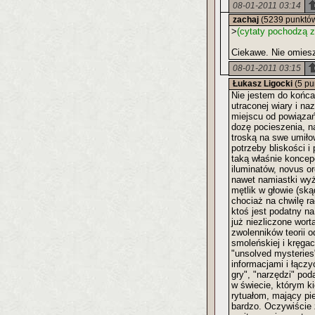
08-01-2011 03:14
zachaj
(5239 punktó
>
(cytaty pochodzą z 
Ciekawe. Nie omies
08-01-2011 03:15
Łukasz Ligocki
(5 pu
Nie jestem do końca
utraconej wiary i na
miejscu od powiązań
dozę pocieszenia, na
troską na swe umiło
potrzeby bliskości i
taką właśnie konce
iluminatów, novus o
nawet namiastki wyż
mętlik w głowie (ską
chociaż na chwilę r
ktoś jest podatny na
już niezliczone wort
zwolenników teorii o
smoleńskiej i kręga
"unsolved mysteries
informacjami i łączy
gry", "narzędzi" po
w świecie, którym ki
rytuałom, mający pi
bardzo. Oczywiście 