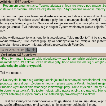
pellbinder
(8577 punktów)
Rozumiem argumentacje. Typowy zjadacz chleba nie bierze pod uwagę ,że 
onstrukcja z błędami, która za często się myli. Stąd pozorna równość międz
oza tym mam jeszcze takie nieodparte wrażenie, że ludzie spisków doszukują
ajmłodszych. W szkole uczeń dostaje gały, bo to nauczyciele się "uwzięli" - j
darzają się takie przypadki. Nauczyciel kieruje się według ucznia jakimiś ni
hcąc go upupić. Żyd jednoczy się z drugim Żydem w niecnym planie zajęcia P
racy.
dealne wytłumaczenie własnego lenistwa/głupoty. Takie myślenie "mi by się uda
owolne wstawić)". Nie jestem głupi, tylko nauczycielka się uwzięła. Nie jestem
abierają miejsca pracy i nie zatrudniają prawdziwych Polaków.
09-01-2011 16:49
VaeSapiens
(237 punktów)
>
Poza tym mam jeszcze takie nieodparte wrażenie, że ludzie spisków doszuk
najmłodszych. W szkole uczeń dostaje gały, bo to nauczyciele się "uwzięli" 
zdarzają się takie przypadki
.
Tell me about it.
>
Nauczyciel kieruje się według ucznia jakimiś nieznanymi przesłankami, ch
jednoczy się z drugim Żydem w niecnym planie zajęcia Polski, tudzież miejs
>
Idealne wytłumaczenie własnego lenistwa/głupoty. Takie myślenie "mi by się 
tu dowolne wstawić)". Nie jestem głupi, tylko nauczycielka się uwzięła. Nie j
Żydzi zabierają miejsca pracy i nie zatrudniają prawdziwych Polaków.
Jest też identyczne rozumowanie w drugą stronę. Coś mi się udało, więc p
szczęścia/Boga/zbiegu okoliczności, a nie własnych zdolności i pracy.