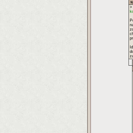
s
>
k
P
n
z
c
p
I
d
z