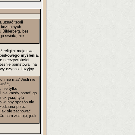
ą uznać teorii
 bez tajnych
 Bilderberg, bez
go świata, nie
 religijni mają swą
ą spiskowego myślenia.
ie rzeczywistości.
cześnie pomstowali na
owy czynnik iluzyjny.
ich nie ma? Jeśli nie
iwość,
 nie tylko
 nie każdy potrafi go
 ukrycia, tylu
o w inny sposób nie
wiedziana przez
e jak się zachować
o nam zostaje, jeśli