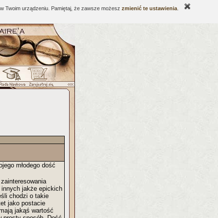
ne w Twoim urządzeniu. Pamiętaj, że zawsze możesz
zmienić te ustawienia
.
wojego młodego dość
 zainteresowania
 innych jakże epickich
śli chodzi o takie
et jako postacie
mają jakąś wartość
 w prosty sposób. Dość