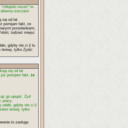
"chłopski rozum" to
y obiema rzeczami.
 się od lat
uż pomijam fakt, że
eznanymi przesłankami,
olski, tudzież miejsc
ło, gdyby nie ci (i tu
 leniwy, tylko Żydzi
ują się od lat
- już pomijam fakt,
że
cąc go upupić. Żyd
c pracy.
udało, gdyby nie ci (i
estem leniwy, tylko
ewnie to zasługa