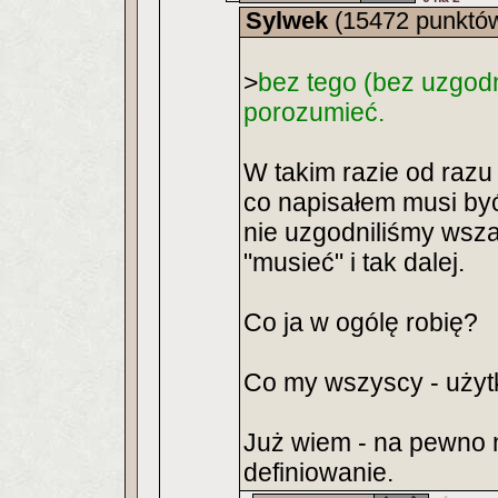
Sylwek
(15472 punktó
>
bez tego (bez uzgodn
porozumieć.
W takim razie od razu
co napisałem musi być
nie uzgodniliśmy wszak
"musieć" i tak dalej.
Co ja w ogólę robię?
Co my wszyscy - użyt
Już wiem - na pewno n
definiowanie.