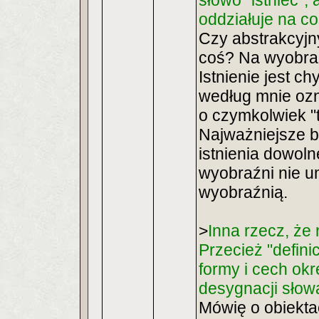
słowo "istnieć", 
oddziałuje na coś
Czy abstrakcyjn
coś? Na wyobraźn
Istnienie jest 
według mnie oz
o czymkolwiek "t
Najważniejsze by
istnienia dowoln
wyobraźni nie u
wyobraźnią.
>
Inna rzecz, że
Przecież "defini
formy i cech ok
desygnacji słow
Mówię o obiekta