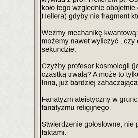
koło tego wzglednie obojetni
Hellera) gdyby nie fragment kt
Weżmy mechanikę kwantową:tu
możemy nawet wyliczyć , czy el
sekundzie.
Czyżby profesor kosmologii (je
czastką trwałą? A może to tylk
Inna, już bardziej zahaczająca
Fanatyzm ateistyczny w grunci
fanatyzmu religijnego.
Stwierdzenie gołosłowne, nie
faktami.