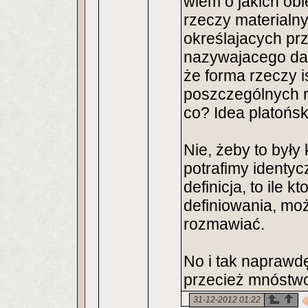
wiem o jakich obi
rzeczy materialny
określajacych pr
nazywajacego dan
że forma rzeczy i
poszczególnych r
co? Idea platońs
Nie, żeby to były 
potrafimy identyc
definicja, to ile 
definiowania, mo
rozmawiać.
No i tak naprawdę,
przecież mnóstwo
31-12-2012 01:22