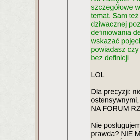
szczegółowe w 
temat. Sam też 
dziwacznej pozy
definiowania d
wskazać pojęci
powiadasz czy 
bez definicji.
LOL
Dla precyzji: n
ostensywnymi
NA FORUM R
Nie posługujem
prawda? NIE