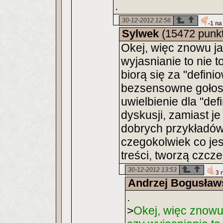
.
30-12-2012 12:56
-1 na
Sylwek
(15472 punk
Okej, więc znowu j
wyjasnianie to nie 
biorą się za "defin
bezsensowne gołosł
uwielbienie dla "def
dyskusji, zamiast j
dobrych przykładó
czegokolwiek co j
treści, tworzą czcze
30-12-2012 13:53
3 
Andrzej Bogusław
.
>
Okej, więc znowu