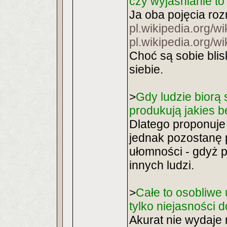
czy wyjasnianie to
Ja oba pojęcia roz
pl.wikipedia.org/w
pl.wikipedia.org/wi
Choć są sobie blis
siebie.
>
Gdy ludzie biorą 
produkują jakies 
Dlatego proponuje
jednak pozostanę p
ułomności - gdyż p
innych ludzi.
>
Całe to osobliwe 
tylko niejasności d
Akurat nie wydaje