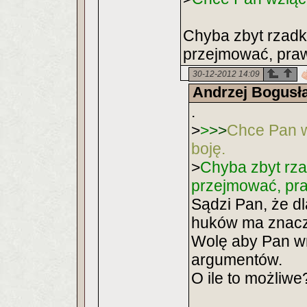
Chyba zbyt rzadk
przejmować, pra
30-12-2012 14:09
Andrzej Bogusł
.
>
>
>
>
Chce Pan w
boję.
>
Chyba zbyt rza
przejmować, pr
Sądzi Pan, że d
huków ma znac
Wolę aby Pan wr
argumentów.
O ile to możliwe