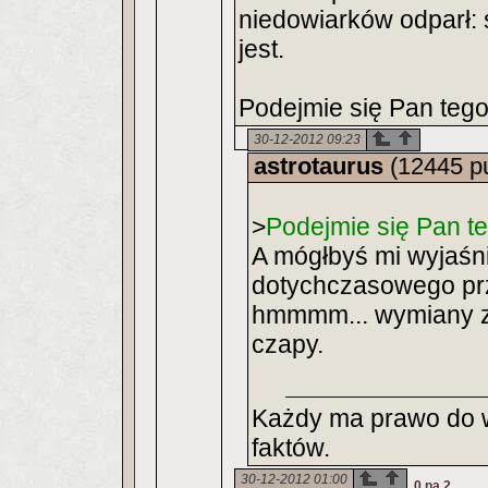
niedowiarków odparł: 
jest.
Podejmie się Pan teg
30-12-2012 09:23
astrotaurus
(12445 p
>
Podejmie się Pan t
A mógłbyś mi wyjaśni
dotychczasowego prze
hmmmm... wymiany zda
czapy.
Każdy ma prawo do w
faktów.
30-12-2012 01:00
0 na 2