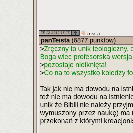
28-12-2012 18:23
21 na 21
panTeista
(6877 punktów)
>
Zręczny to unik teologiczny, 
Boga wiec profesorska wersja
>
pozostaje nietknięta!
>
Co na to wszystko koledzy f
Tak jak nie ma dowodu na istn
też nie ma dowodu na istnieni
unik że Biblii nie należy prz
wymuszony przez naukę) ma n
przekonań z którymi kreacjoniśc