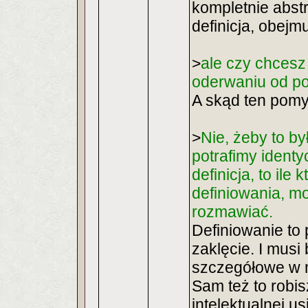
kompletnie abstra
definicja, obejm
>
ale czy chcesz
oderwaniu od po
A skąd ten pomy
>
Nie, żeby to by
potrafimy identy
definicja, to ile
definiowania, m
rozmawiać.
Definiowanie to 
zaklęcie. I musi
szczegółowe w m
Sam też to robis
intelektualnej us