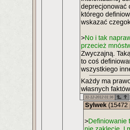
deprecjonować c
którego definiow
wskazać czegokol
>
No i tak napraw
przecież mnóstw
Zwyczajną. Taką
to coś definiowa
wszystkiego inn
Każdy ma prawo 
własnych faktów
31-12-2012 01:36
Sylwek
(15472 
>
Definiowanie 
nie zaklęcie. I