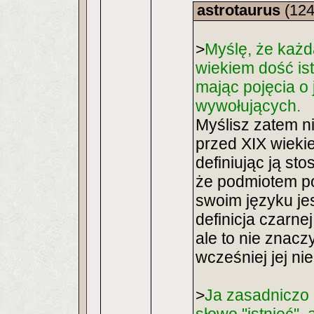
astrotaurus
(124
>
Myślę, że każd
wiekiem dość ist
mając pojęcia o j
wywołujących.
Myślisz zatem n
przed XIX wieki
definiując ją st
że podmiotem p
swoim języku jes
definicja czarnej
ale to nie znaczy
wcześniej jej ni
>
Ja zasadniczo 