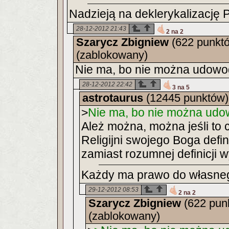
Nadzieją na deklerykalizację P
28-12-2012 21:43
2 na 2
Szarycz Zbigniew
(622 punkt
(zablokowany)
Nie ma, bo nie można udowod
28-12-2012 22:42
3 na 5
astrotaurus
(12445 punktów)
>
Nie ma, bo nie można udow
Ależ można, można jeśli to 
Religijni swojego Boga defin
zamiast rozumnej definicji w
Każdy ma prawo do własnego
29-12-2012 08:53
2 na 2
Szarycz Zbigniew
(622 pun
(zablokowany)