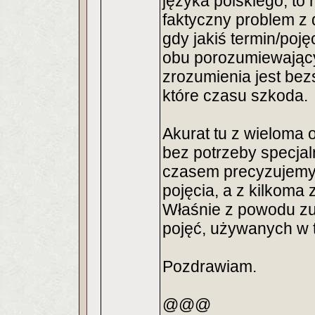
języka polskiego, to
faktyczny problem z 
gdy jakiś termin/poję
obu porozumiewający
zrozumienia jest be
które czasu szkoda.
Akurat tu z wieloma
bez potrzeby specjal
czasem precyzujemy 
pojęcia, a z kilkoma
Właśnie z powodu zu
pojęć, używanych w 
Pozdrawiam.
@@@