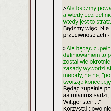
>
Ale bądźmy poważ
a wtedy bez definic
wtedy jest to strat
Bądźmy więc. Nie 
przeciwnościach - 
>
Ale będąc zupełn
definiowaniem to pr
został wielokrotni
zasady wywodzi się 
metody, he he, "po
tworząc koncepcję
Będąc zupełnie p
astrotaurus sądzi,
Wittgenstein...".
Korzystaj dowolnie