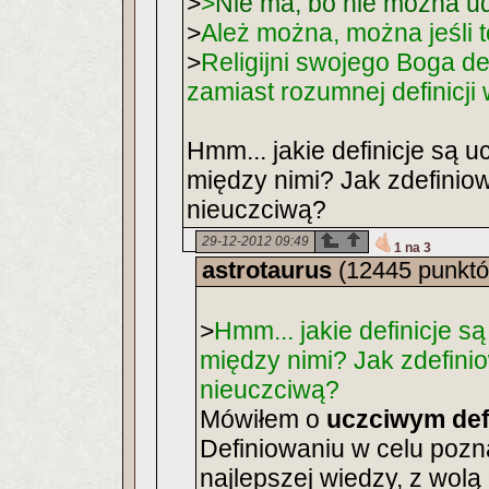
>
>
Nie ma, bo nie można ud
>
Ależ można, można jeśli t
>
Religijni swojego Boga de
zamiast rozumnej definicji 
Hmm... jakie definicje są u
między nimi? Jak zdefiniow
nieuczciwą?
29-12-2012 09:49
1 na 3
astrotaurus
(12445 punkt
>
Hmm... jakie definicje są
między nimi? Jak zdefinio
nieuczciwą?
Mówiłem o
uczciwym def
Definiowaniu w celu po
najlepszej wiedzy, z wolą