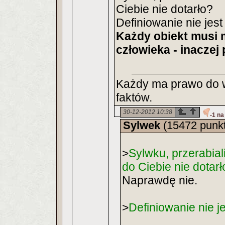
Ciebie nie dotarło?
Definiowanie nie jest
Każdy obiekt musi 
człowieka - inaczej 
Każdy ma prawo do w
faktów.
30-12-2012 10:38
-1 na
Sylwek
(15472 punk
>
Sylwku, przerabial
do Ciebie nie dotarł
Naprawdę nie.
>
Definiowanie nie j