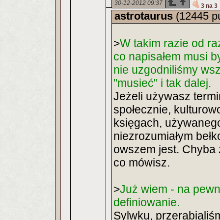
30-12-2012 09:37
3 na 3
astrotaurus
(12445 p
>
W takim razie od ra
co napisałem musi by
nie uzgodniliśmy wsza
"musieć" i tak dalej.
Jeżeli używasz term
społecznie, kulturow
księgach, używanego
niezrozumiałym bełko
owszem jest. Chyba ż
co mówisz.
>
Już wiem - na pewn
definiowanie.
Sylwku, przerabialiś