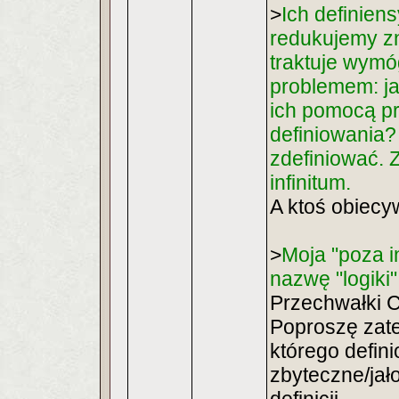
>
Ich definien
redukujemy zn
traktuje wymó
problemem: ja
ich pomocą p
definiowania? 
zdefiniować. 
infinitum.
A ktoś obiecy
>
Moja "poza i
nazwę "logiki"
Przechwałki C
Poproszę zate
którego defini
zbyteczne/jał