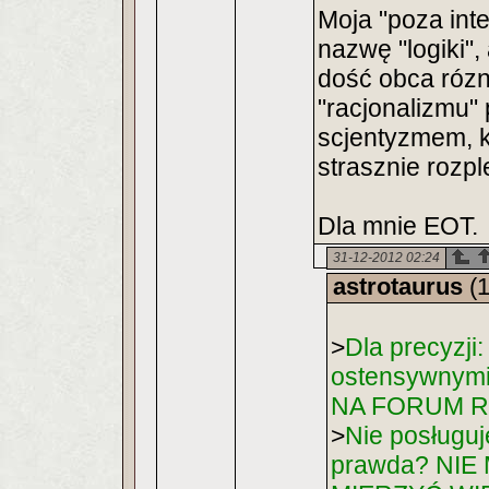
Moja "poza int
nazwę "logiki"
dość obca róz
"racjonalizmu"
scjentyzmem, kt
strasznie rozpl
Dla mnie EOT.
31-12-2012 02:24
astrotaurus
(1
>
Dla precyzji:
ostensywnym
NA FORUM 
>
Nie posługuj
prawda? NI