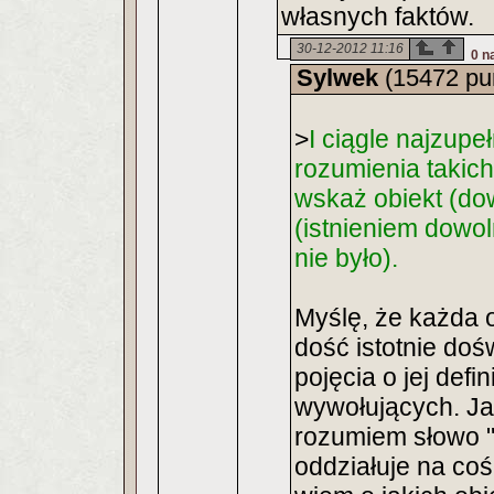
własnych faktów.
30-12-2012 11:16
0 n
Sylwek
(15472 pu
>
I ciągle najzupe
rozumienia takich
wskaż obiekt (dow
(istnieniem dowol
nie było).
Myślę, że każda 
dość istotnie doś
pojęcia o jej defin
wywołujących. Ja 
rozumiem słowo "is
oddziałuje na coś,