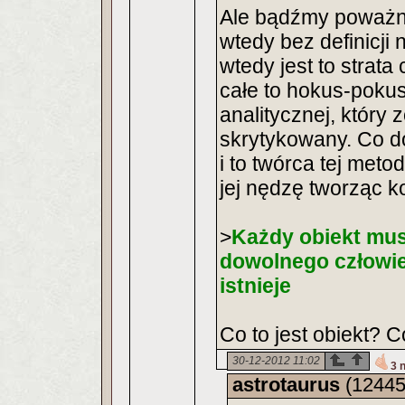
Ale bądźmy poważni:
wtedy bez definicji 
wtedy jest to strat
całe to hokus-pokus 
analitycznej, który 
skrytykowany. Co d
i to twórca tej meto
jej nędzę tworząc k
>
Każdy obiekt mus
dowolnego człowiek
istnieje
Co to jest obiekt? Co
30-12-2012 11:02
3 
astrotaurus
(12445