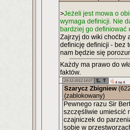
>
Jeżeli jest mowa o obie
wymaga definicji. Nie d
bardziej go definiować u
Zajrzyj do wiki choćby 
definicję definicji - be
nam będzie się porozu
Każdy ma prawo do wła
faktów.
29-12-2012 14:07
4 na 4
Szarycz Zbigniew
(622
(zablokowany)
Pewnego razu Sir Bert
szczęśliwie umieścić 
czajniczek do parzeni
sobie w przestworzac