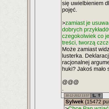
się uwielbieniem d
pojęć.
>
zamiast je usuwać
dobrych przykład
czegokolwiek co 
treści, tworzą czc
Może zamiast widzi
lusterka. Deklaracj
racjonalnej argume
huki? Jakoś mało s
@@@
.
30-12-2012 13:57
Sylwek
(15472 pu
>
Chce Pan wziąć 