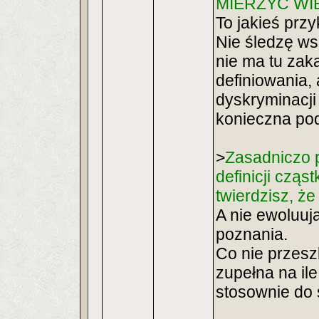
MIERZYĆ WI
To jakieś przy
Nie śledzę ws
nie ma tu zak
definiowania,
dyskryminacji
konieczna po
>
Zasadniczo 
definicji czą
twierdzisz, że
A nie ewoluuj
poznania.
Co nie przeszk
zupełna na ile
stosownie do s