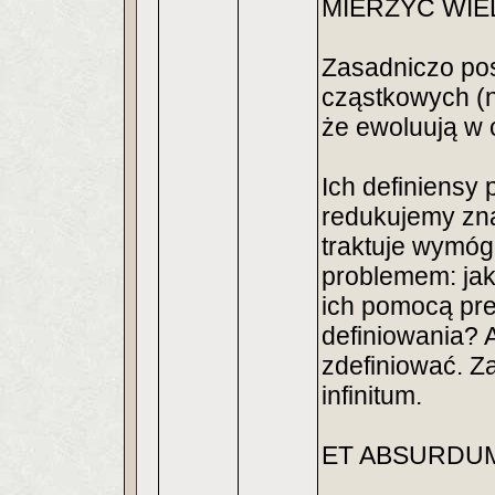
MIERZYĆ WIE
Zasadniczo pos
cząstkowych (n
że ewoluują w 
Ich definiensy
redukujemy zna
traktuje wymóg
problemem: jak
ich pomocą pr
definiowania? A
zdefiniować. Z
infinitum.
ET ABSURDU