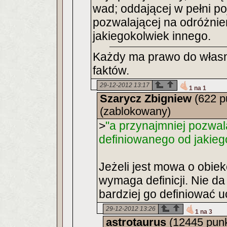
wad; oddającej w pełni po
pozwalającej na odróżnie
jakiegokolwiek innego.
Każdy ma prawo do własn
faktów.
29-12-2012 13:17
1 na 1
Szarycz Zbigniew
(622 p
(zablokowany)
>
"a przynajmniej pozwal
definiowanego od jakieg
Jeżeli jest mowa o obiekci
wymaga definicji. Nie da
bardziej go definiować uc
29-12-2012 13:26
1 na 3
astrotaurus
(12445 pun