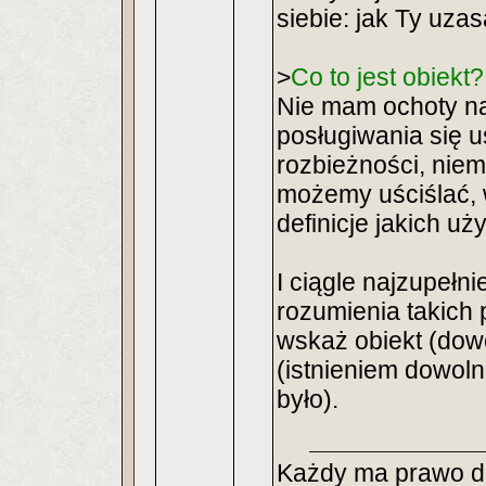
siebie: jak Ty uza
>
Co to jest obiekt?
Nie mam ochoty na
posługiwania się u
rozbieżności, nie
możemy uściślać, 
definicje jakich u
I ciągle najzupełn
rozumienia takich 
wskaż obiekt (dowo
(istnieniem dowolne
było).
Każdy ma prawo do