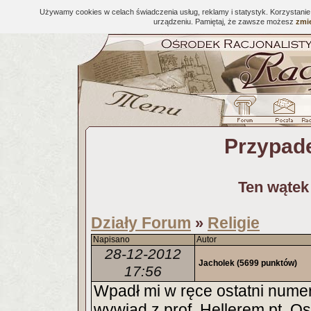
Używamy cookies w celach świadczenia usług, reklamy i statystyk. Korzystani
urządzeniu. Pamiętaj, że zawsze możesz
zmie
Przypade
Ten wątek
Działy Forum
Religie
»
Napisano
Autor
28-12-2012
Jacholek
(5699 punktów)
17:56
Wpadł mi w ręce ostatni nume
wywiad z prof. Hellerem pt. 