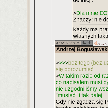
definicji.
>
Dla mnie EO
Znaczy: nie d
Każdy ma praw
własnych fakt
30-12-2012 11:44
5 na 5
Andrzej Bogusławsk
.
>
>
>
>
bez tego (bez u
się porozumieć.
>
W takim razie od ra
co napisałem musi by
nie uzgodniliśmy wsza
"musieć" i tak dalej.
Gdy nie zgadza się P