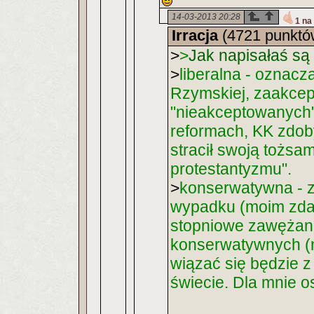
14-03-2013 20:28
1 na
Irracja
(4721 punktó
>
>
Jak napisałaś są
>
liberalna - oznacza
Rzymskiej, zaakcep
"nieakceptowanych"
reformach, KK zdob
stracił swoją tożsa
protestantyzmu".
>
konserwatywna - zo
wypadku (moim zda
stopniowe zawężanie
konserwatywnych (
wiązać się będzie z
świecie. Dla mnie os