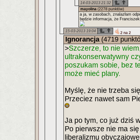
14-03-2013 21:32
mayolina
(2278 punktów)
a ja, w zasobach, znalazłam odpo
będzie informacja, że Franciszek
15-03-2013 19:04
2 na 2
Ignorancja
(4719 punkt
>
Szczerze, to nie wiem,
ultrakonserwatywny czy
poszukam sobie, bez te
może mieć plany.
Myślę, że nie trzeba si
Przeciez nawet sam Pie
Ja po tym, co już dziś 
Po pierwsze nie ma się
liberalizmu obyczajowe