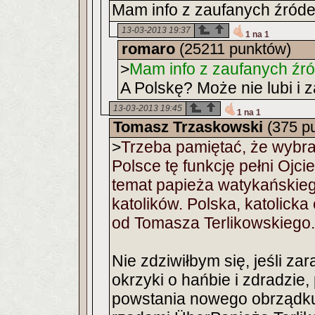
Mam info z zaufanych źródeł
13-03-2013 19:37
1 na 1
romaro
(25211 punktów)
>
Mam info z zaufanych źród
A Polskę? Może nie lubi i 
13-03-2013 19:45
1 na 1
Tomasz Trzaskowski
(375 p
>
Trzeba pamiętać, że wybr
Polsce tę funkcję pełni Ojci
temat papieża watykańskie
katolików. Polska, katolicka
od Tomasza Terlikowskiego.
Nie zdziwiłbym się, jeśli za
okrzyki o hańbie i zdradzie
powstania nowego obrządku 