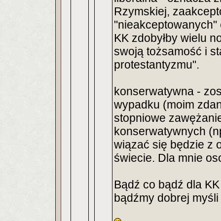
Rzymskiej, zaakcept
"nieakceptowanych" 
KK zdobyłby wielu n
swoją tożsamość i s
protestantyzmu".
konserwatywna - zost
wypadku (moim zdan
stopniowe zawężanie 
konserwatywnych (np
wiązać się będzie z 
świecie. Dla mnie oso
Bądź co bądź dla KK 
bądźmy dobrej myśl