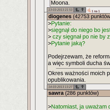
Moona.
13-03-2013 21:53
1 na 1
diogenes
(42753 punktów
>
Pytanie:
>
sięgnął do niego bo je
>
czy sięgnał po nie by
>
Pytanie jaką?
Podejrzewam, że reforma
a więc symboli ducha św
Okres ważności moich po
opublikowania.
14-03-2013 13:27
sawra
(286 punktów)
>
Natomiast, ja uważam da