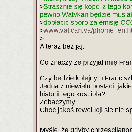
>
Strasznie się kopci z tego ko
pewno Watykan będzie musiał
>
dopłacić sporo za emisję CO
>
www.vatican.va/phome_en.h
>
A teraz bez jaj.
Co znaczy że przyjal imię Fra
Czy bedzie kolejnym Francisz
Jedna z niewielu postaci, jak
historii tego kosciola?
Zobaczymy...
Choć jakoś rewolucji sie nie
Myślę, że gdyby chrześcijanom