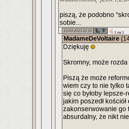
piszą, że podobno "skr
sobie...
13-03-2013 21:19
1 na 1
MadameDeVoltaire
(14
Dziękuję
Skromny, może rozda 
Piszą że może reformow
wiem czy to nie tylko
się co byłoby lepsze-
jakim poszedł kośció
zakonserwowanie go ta
absurdalny, że nikt ni