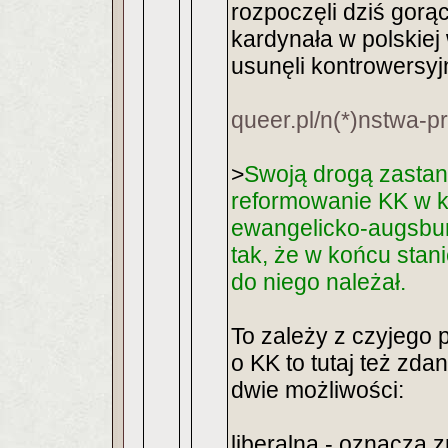
rozpoczęli dziś gor
kardynała w polskiej 
usunęli kontrowersyj
queer.pl/n(*)nstwa-
>
Swoją drogą zastan
reformowanie KK w ki
ewangelicko-augsbu
tak, że w końcu stani
do niego należał.
To zależy z czyjego 
o KK to tutaj też zda
dwie możliwości:
liberalna - oznacza z