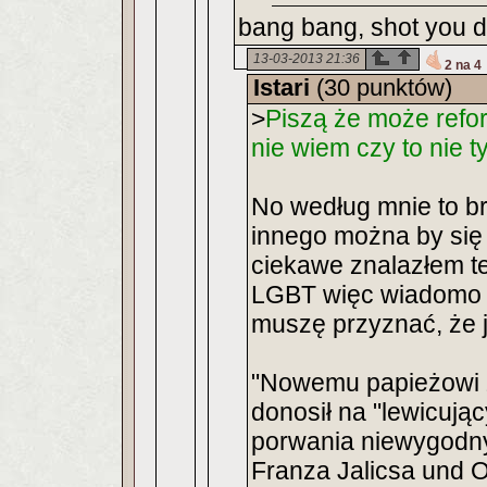
bang bang, shot you 
13-03-2013 21:36
2 na 4
Istari
(30 punktów)
>
Piszą że może refor
nie wiem czy to nie ty
No według mnie to br
innego można by się
ciekawe znalazłem też
LGBT więc wiadomo 
muszę przyznać, że j
"Nowemu papieżowi z
donosił na "lewicują
porwania niewygodnyc
Franza Jalicsa und O