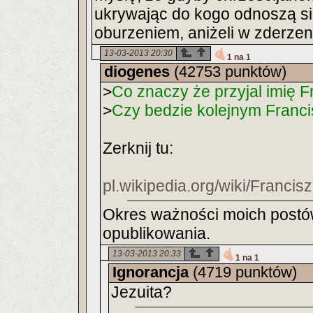
ukrywając do kogo odnoszą si
oburzeniem, aniżeli w zderzen
13-03-2013 20:30
1 na 1
diogenes
(42753 punktów)
>
Co znaczy że przyjal imię 
>
Czy bedzie kolejnym Franc
Zerknij tu:
pl.wikipedia.org/wiki/Franci
Okres ważności moich postów
opublikowania.
13-03-2013 20:33
1 na 1
Ignorancja
(4719 punktów)
Jezuita?