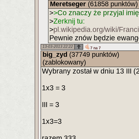
Meretseger
(61858 punktów)
>
>
Co znaczy że przyjal imi
>
Zerknij tu:
>
pl.wikipedia.org/wiki/Fra
Pewnie znów będzie ewange
13-03-2013 22:22
7 na 7
big_zyd
(37749 punktów)
(zablokowany)
Wybrany został w dniu 13 III (
1x3 = 3
III = 3
1x3=3
razem 333.