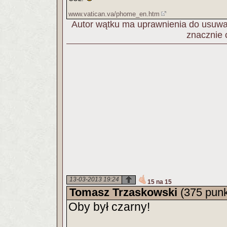
www.vatican.va/phome_en.htm
Autor wątku ma uprawnienia do usuwan
znacznie 
13-03-2013 19:24
15 na 15
Tomasz Trzaskowski
(375 pun
Oby był czarny!