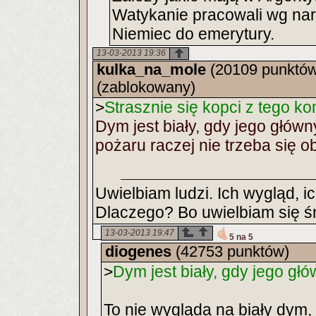
Watykanie pracowali wg nar
Niemiec do emerytury.
13-03-2013 19:36
kulka_na_mole
(20109 punktów
(zablokowany)
>
Strasznie się kopci z tego ko
Dym jest biały, gdy jego głów
pożaru raczej nie trzeba się o
Uwielbiam ludzi. Ich wygląd, i
Dlaczego? Bo uwielbiam się ś
13-03-2013 19:47
5 na 5
diogenes
(42753 punktów)
>
Dym jest biały, gdy jego gł
To nie wygląda na biały dym,