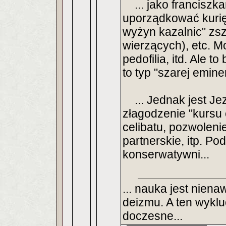
... jako franciszka
uporządkować kurię 
wyżyn kazalnic" zsz
wierzących), etc. M
pedofilia, itd. Ale 
to typ "szarej eminen
... Jednak jest Jez
złagodzenie "kursu 
celibatu, pozwoleni
partnerskie, itp. P
konserwatywni...
... nauka jest nien
deizmu. A ten wyklu
doczesne...