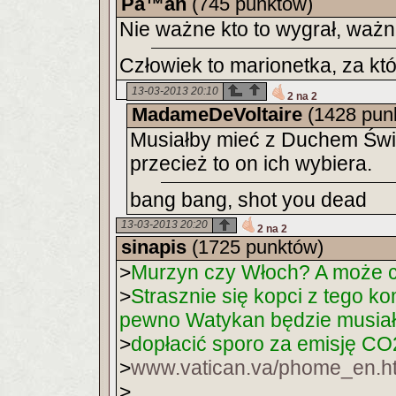
Pa™an
(745 punktów)
Nie ważne kto to wygrał, ważn
Człowiek to marionetka, za któ
13-03-2013 20:10
2 na 2
MadameDeVoltaire
(1428 pun
Musiałby mieć z Duchem Świ
przecież to on ich wybiera.
bang bang, shot you dead
13-03-2013 20:20
2 na 2
sinapis
(1725 punktów)
>
Murzyn czy Włoch? A może 
>
Strasznie się kopci z tego ko
pewno Watykan będzie musiał
>
dopłacić sporo za emisję CO
>
www.vatican.va/phome_en.h
>