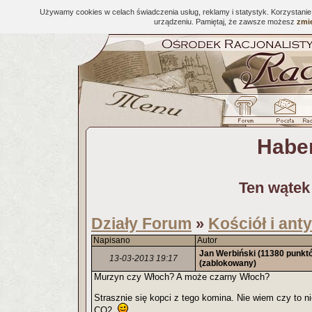
Używamy cookies w celach świadczenia usług, reklamy i statystyk. Korzystani
urządzeniu. Pamiętaj, że zawsze możesz
zmie
Habe
Ten wątek
Działy Forum
Kościół i ant
»
Napisano
Autor
Jan Werbiński
(11380 punkt
13-03-2013 19:17
(zablokowany)
Murzyn czy Włoch? A może czarny Włoch?
Strasznie się kopci z tego komina. Nie wiem czy to 
CO2.