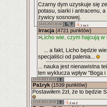
Czarny dym uzyskuje się ze
potasu, siarki i antracenu, a
żywicy sosnowej.
14-03-2013 20:08
1 na 1
Irracja
(4721 punktów)
>
Licho wie, czym hajcują w
... a fakt, Licho będzie wie
specjaliści od palenia...
... nauka jest nienawistna 
ten wyklucza wpływ "Boga i 
13-03-2013 19:53
Pa1ryk
(1539 punktów)
Postawiłem 2zł, że to będzie S
13-03-2013 20:03
2 na 2