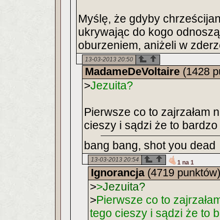
Myślę, że gdyby chrześcijan
ukrywając do kogo odnoszą 
oburzeniem, aniżeli w zderz
13-03-2013 20:50
MadameDeVoltaire
(1428 p
>
Jezuita?
Pierwsze co to zajrzałam n
cieszy i sądzi że to bardzo
bang bang, shot you dead
13-03-2013 20:54
1 na 1
Ignorancja
(4719 punktów
>
>
Jezuita?
>
Pierwsze co to zajrzałam
tego cieszy i sądzi że to 