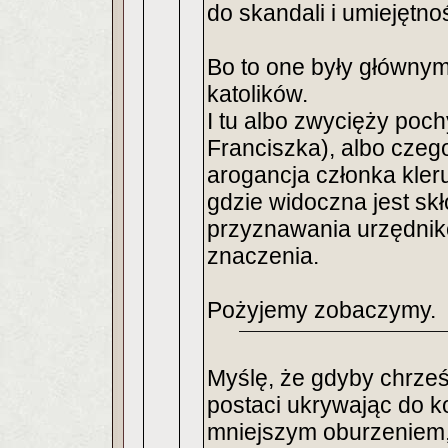
do skandali i umiejętn
Bo to one były główn
katolików.
I tu albo zwycięży pochy
Franciszka), albo cze
arogancja członka kleru
gdzie widoczna jest skł
przyznawania urzędnikom
znaczenia.
Pożyjemy zobaczymy.
Myślę, że gdyby chrześ
postaci ukrywając do k
mniejszym oburzeniem, 