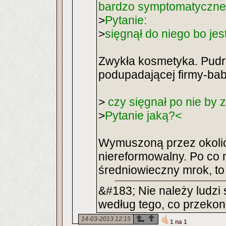
bardzo symptomatyczne
>
Pytanie:
>
sięgnął do niego bo je
Zwykła kosmetyka. Pudr
podupadającej firmy-bab
>
czy sięgnał po nie by
>
Pytanie jaką?<
Wymuszoną przez okolicz
niereformowalny. Po co 
średniowieczny mrok, to
&#183; Nie należy ludzi
według tego, co przekona
14-03-2013 12:15
1 na 1