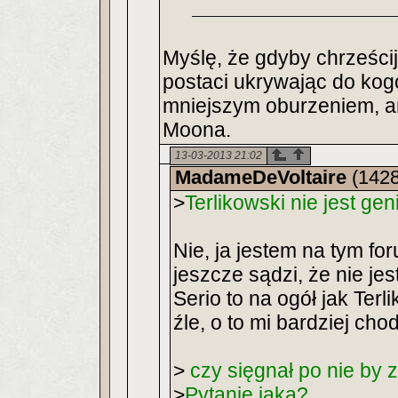
Myślę, że gdyby chrześci
postaci ukrywając do kogo
mniejszym oburzeniem, ani
Moona.
13-03-2013 21:02
MadameDeVoltaire
(1428
>
Terlikowski nie jest ge
Nie, ja jestem na tym fo
jeszcze sądzi, że nie jes
Serio to na ogół jak Terl
źle, o to mi bardziej chod
>
czy sięgnał po nie by
>
Pytanie jaką?