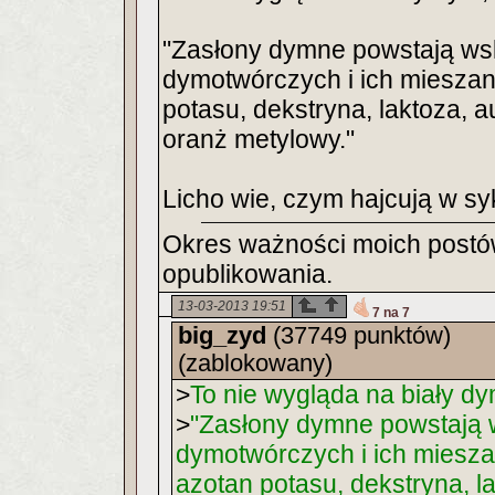
"Zasłony dymne powstają wsk
dymotwórczych i ich mieszane
potasu, dekstryna, laktoza, 
oranż metylowy."
Licho wie, czym hajcują w sy
Okres ważności moich postów
opublikowania.
13-03-2013 19:51
7 na 7
big_zyd
(37749 punktów)
(zablokowany)
>
To nie wygląda na biały d
>
"Zasłony dymne powstają w
dymotwórczych i ich mieszan
azotan potasu, dekstryna, l