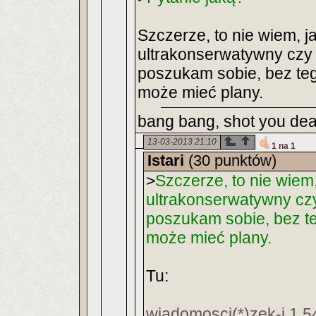
Szczerze, to nie wiem, ja
ultrakonserwatywny czy b
poszukam sobie, bez teg
może mieć plany.
bang bang, shot you de
13-03-2013 21:10
1 na 1
Istari
(30 punktów)
>
Szczerze, to nie wiem,
ultrakonserwatywny czy
poszukam sobie, bez te
może mieć plany.
Tu:
wiadomosci(*)zek-i,1,