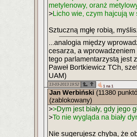
metylenowy, oranż metylowy
>
Licho wie, czym hajcują w
Sztuczną mgłę robią, myśli
...analogia między wprowad
cesarza, a wprowadzeniem 
tego parlamentarzystą jest 
Paweł Bortkiewicz TCh, szef
UAM)
13-03-2013 19:52
1 na 1
Jan Werbiński
(11380 punkt
(zablokowany)
>
>
Dym jest biały, gdy jego 
>
To nie wygląda na biały d
Nie sugerujesz chyba, że 