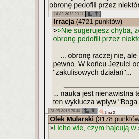
obronę pedofili przez niekt
14-03-2013 20:11
Irracja
(4721 punktów)
>
>
Nie sugerujesz chyba, 
obronę pedofili przez niek
... obronę raczej nie, ale
pewno. W końcu Jezuici o
"zakulisowych działań"...
... nauka jest nienawistna
ten wyklucza wpływ "Boga i
13-03-2013 20:39
2 na 2
Olek Mularski
(3178 punktów
>
Licho wie, czym hajcują w