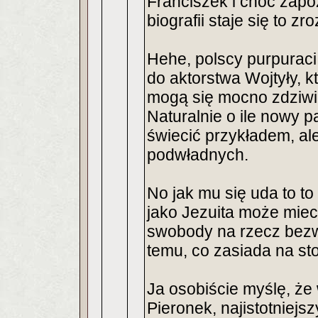
Franciszek i choć zapo
biografii staje się to zr
Hehe, polscy purpuraci
do aktorstwa Wojtyły, kt
mogą się mocno zdziwi
Naturalnie o ile nowy pa
świecić przykładem, al
podwładnych.
No jak mu się uda to to
jako Jezuita może miec
swobody na rzecz bez
temu, co zasiada na st
Ja osobiście myślę, że
Pieronek, najistotniej