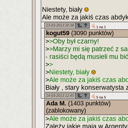
Niestety, biały
Ale może za jakiś czas abdy
13-03-2013 20:38
1 na 1
kogut59
(3090 punktów)
>
>
Oby był czarny!
>
>
Marzy mi się patrzeć z sa
- rasiści będą musieli mu b
>
>
>
Niestety, biały
>
Ale może za jakiś czas ab
Biały , stary konserwatyst
14-03-2013 12:45
5 na 5
Ada M.
(1403 punktów)
(zablokowany)
>
Ale może za jakiś czas ab
Zależy jakie mają w Argenty