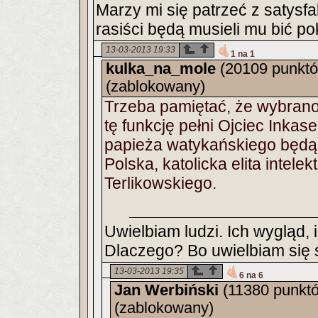
Marzy mi się patrzeć z satysfa
rasiści będą musieli mu bić p
13-03-2013 19:33
1 na 1
kulka_na_mole
(20109 punkt
(zablokowany)
Trzeba pamiętać, że wybran
tę funkcję pełni Ojciec Inkase
papieża watykańskiego będą 
Polska, katolicka elita inte
Terlikowskiego.
Uwielbiam ludzi. Ich wygląd, 
Dlaczego? Bo uwielbiam się 
13-03-2013 19:35
6 na 6
Jan Werbiński
(11380 punkt
(zablokowany)