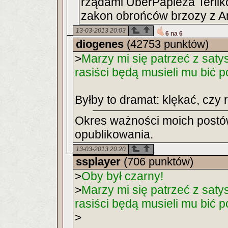
rządami ÜberPapieża Terlik
zakon obrońców brzozy z Ant
13-03-2013 20:03
6 na 6
diogenes
(42753 punktów)
>
Marzy mi się patrzeć z satys
rasiści będą musieli mu bić po
Byłby to dramat: klękać, czy
Okres ważności moich postów
opublikowania.
13-03-2013 20:20
ssplayer
(706 punktów)
>
Oby był czarny!
>
Marzy mi się patrzeć z satys
rasiści będą musieli mu bić 
>