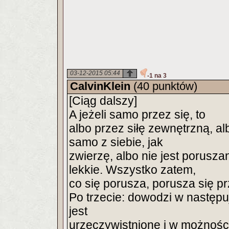
03-12-2015 05:44
-1 na 3
CalvinKlein
(40 punktów)
[Ciąg dalszy]
A jeżeli samo przez się, to
albo przez siłę zewnętrzną, alb
samo z siebie, jak
zwierzę, albo nie jest poruszan
lekkie. Wszystko zatem,
co się porusza, porusza się p
Po trzecie: dowodzi w następ
jest
urzeczywistnione i w możnośc