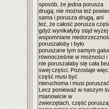
sposób, że jedna porusza
drugą; nie można też powied
sama i porusza drugą, ani
też, że całość porusza częś
gdyż wynikałyby stąd wyżej
wspomniane niedorzecznośc
poruszałoby i było
poruszane tym samym gatun
równocześnie w możności i 
nie poruszałaby się cała bez
swej części. Pozostaje więc
część musi być
nieruchoma i musi poruszać
Lecz ponieważ w naszym św
mianowicie w
zwierzętach, część poruszaj