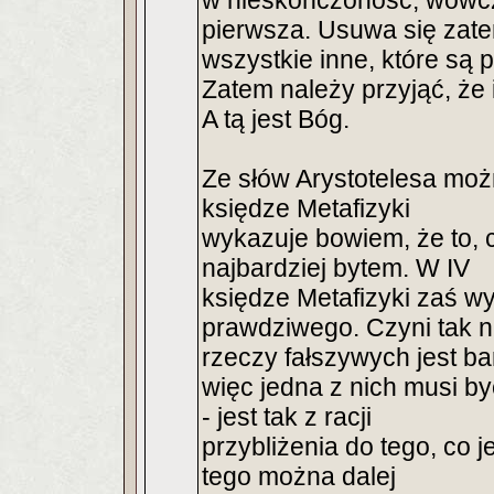
w nieskończoność, wówcz
pierwsza. Usuwa się zat
wszystkie inne, które są 
Zatem należy przyjąć, że
A tą jest Bóg.
Ze słów Arystotelesa moż
księdze Metafizyki
wykazuje bowiem, że to, c
najbardziej bytem. W IV
księdze Metafizyki zaś wy
prawdziwego. Czyni tak n
rzeczy fałszywych jest bar
więc jedna z nich musi by
- jest tak z racji
przybliżenia do tego, co j
tego można dalej