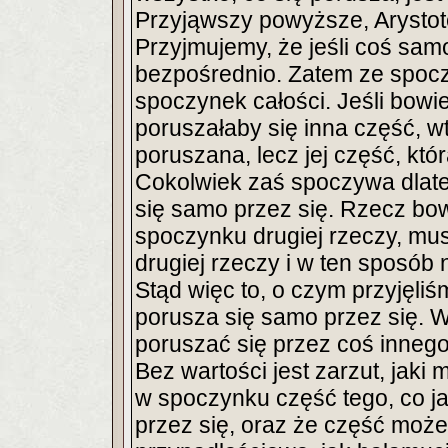
Przyjąwszy powyższe, Arystot
Przyjmujemy, że jeśli coś samo
bezpośrednio. Zatem ze spocz
spoczynek całości. Jeśli bow
poruszałaby się inna część, w
poruszana, lecz jej część, któ
Cokolwiek zaś spoczywa dlate
się samo przez się. Rzecz bo
spoczynku drugiej rzeczy, mu
drugiej rzeczy i w ten sposób 
Stąd więc to, o czym przyjęliś
porusza się samo przez się. W
poruszać się przez coś innego
Bez wartości jest zarzut, jaki
w spoczynku część tego, co ja
przez się, oraz że część może