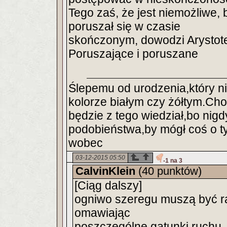
Tego zaś, że jest niemożliwe
poruszał się w czasie
skończonym, dowodzi Arystote
Poruszające i poruszane
Ślepemu od urodzenia,który ni
kolorze białym czy żółtym.Cho
będzie z tego wiedział,bo nigdy
podobieństwa,by mógł coś o ty
wobec
03-12-2015 05:50
-1 na 3
CalvinKlein
(40 punktów)
[Ciąg dalszy]
ogniwo szeregu muszą być ra
omawiając
poszczególne gatunki ruchu.