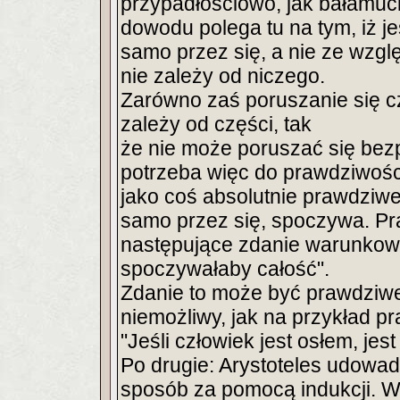
przypadłościowo, jak bałamuci 
dowodu polega tu na tym, iż je
samo przez się, a nie ze wzglę
nie zależy od niczego.
Zarówno zaś poruszanie się cze
zależy od części, tak
że nie może poruszać się bezp
potrzeba więc do prawdziwośc
jako coś absolutnie prawdziwe
samo przez się, spoczywa. P
następujące zdanie warunkowe
spoczywałaby całość".
Zdanie to może być prawdziwe
niemożliwy, jak na przykład p
"Jeśli człowiek jest osłem, jes
Po drugie: Arystoteles udowad
sposób za pomocą indukcji. W