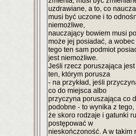
zmienia, musi być zmieniane
uzdrawiane, a to, co naucza
musi być uczone i to odnośn
niemożliwe,
nauczający bowiem musi pos
może jej posiadać, a wobec
tego ten sam podmiot posiad
jest niemożliwe.
Jeśli rzecz poruszająca jes
ten, którym porusza
- na przykład, jeśli przycz
co do miejsca albo
przyczyna poruszająca co d
podobne - to wynika z tego,
że skoro rodzaje i gatunki 
postępować w
nieskończoność. A w takim ra