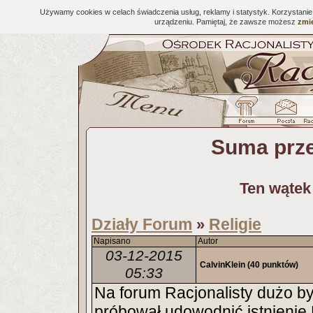
Używamy cookies w celach świadczenia usług, reklamy i statystyk. Korzystani
urządzeniu. Pamiętaj, że zawsze możesz
zmie
Suma prz
Ten wątek
Działy Forum
Religie
»
Napisano
Autor
03-12-2015
CalvinKlein
(40 punktów)
05:33
Na forum Racjonalisty dużo by
próbował udowodnić istnieni