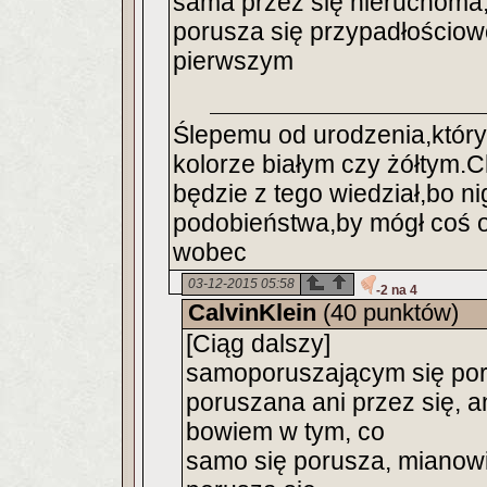
sama przez się nieruchoma
porusza się przypadłościowo
pierwszym
Ślepemu od urodzenia,który 
kolorze białym czy żółtym.
będzie z tego wiedział,bo ni
podobieństwa,by mógł coś o 
wobec
03-12-2015 05:58
-2 na 4
CalvinKlein
(40 punktów)
[Ciąg dalszy]
samoporuszającym się poru
poruszana ani przez się, 
bowiem w tym, co
samo się porusza, mianowi