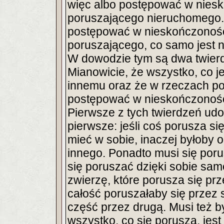
więc albo postępować w niesk
poruszającego nieruchomego.
postępować w nieskończoność,
poruszającego, co samo jest 
W dowodzie tym są dwa twierd
Mianowicie, że wszystko, co j
innemu oraz że w rzeczach po
postępować w nieskończonoś
Pierwsze z tych twierdzeń udo
pierwsze: jeśli coś porusza s
mieć w sobie, inaczej byłoby 
innego. Ponadto musi się por
się poruszać dzięki sobie same
zwierzę, które porusza się pr
całość poruszałaby się przez s
część przez drugą. Musi też b
wszystko, co się porusza, jest