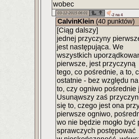
wobec
03-12-2015 06:01
-2 na 4
CalvinKlein
(40 punktów)
[Ciąg dalszy]
jednej przyczyny pierwsz
jest następująca. We
wszystkich uporządkowan
pierwsze, jest przyczyną
tego, co pośrednie, a to, 
ostatnie - bez względu na
to, czy ogniwo pośrednie j
Usunąwszy zaś przyczyn
się to, czego jest ona pr
pierwsze ogniwo, pośredn
wo nie będzie mogło być
sprawczych postępować