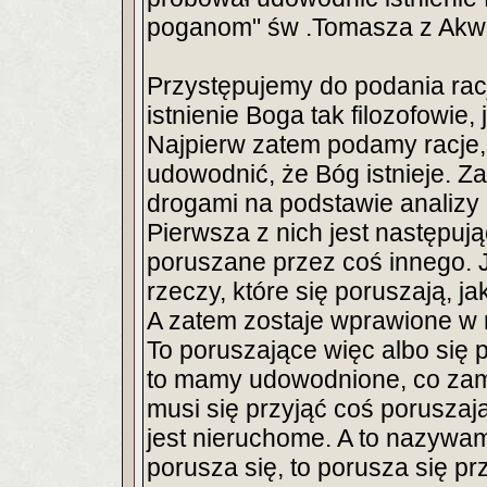
poganom" św .Tomasza z Akw
Przystępujemy do podania rac
istnienie Boga tak filozofowie, 
Najpierw zatem podamy racje, 
udowodnić, że Bóg istnieje. 
drogami na podstawie analizy 
Pierwsza z nich jest następują
poruszane przez coś innego. J
rzeczy, które się poruszają, ja
A zatem zostaje wprawione w 
To poruszające więc albo się p
to mamy udowodnione, co zam
musi się przyjąć coś porusza
jest nieruchome. A to nazywa
porusza się, to porusza się p