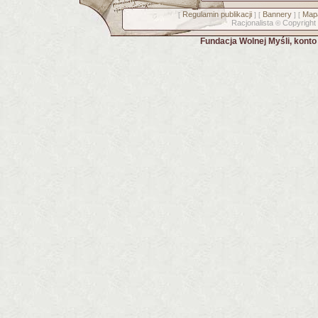
Regulamin publikacji
Bannery
Mapa
[
] [
] [
Racjonalista
Copyright
©
Fundacja Wolnej Myśli, kont