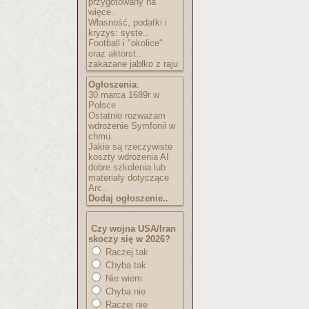
przygotowany na
więce..
Własność, podatki i
kryzys: syste..
Football i "okolice"
oraz aktorst..
zakazane jabłko z raju
Ogłoszenia
:
30 marca 1689r w
Polsce
Ostatnio rozważam
wdrożenie Symfonii w
chmu..
Jakie są rzeczywiste
koszty wdrożenia AI
dobre szkolenia lub
materiały dotyczące
Arc..
Dodaj ogłoszenie..
Czy wojna USA/Iran
skoczy się w 2026?
Raczej tak
Chyba tak
Nie wiem
Chyba nie
Raczej nie