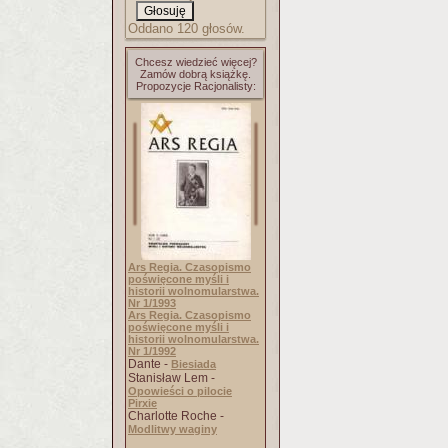
Oddano 120 głosów.
Chcesz wiedzieć więcej?
Zamów dobrą książkę.
Propozycje Racjonalisty:
Ars Regia. Czasopismo
poświęcone myśli i
historii wolnomularstwa.
Nr 1/1993
Ars Regia. Czasopismo
poświęcone myśli i
historii wolnomularstwa.
Nr 1/1992
Dante -
Biesiada
Stanisław Lem -
Opowieści o pilocie
Pirxie
Charlotte Roche -
Modlitwy waginy