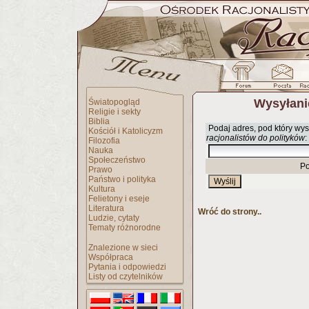
Wysyłani
Światopogląd
Religie i sekty
Biblia
Podaj adres, pod który wys
Kościół i Katolicyzm
racjonalistów do polityków
:
Filozofia
Nauka
Społeczeństwo
Po
Prawo
Państwo i polityka
Kultura
Felietony i eseje
Literatura
Wróć do strony..
Ludzie, cytaty
Tematy różnorodne
Znalezione w sieci
Współpraca
Pytania i odpowiedzi
Listy od czytelników