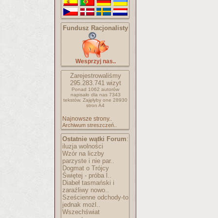
Fundusz Racjonalisty
Wesprzyj nas..
Zarejestrowaliśmy
295.283.741
wizyt
Ponad 1062 autorów
napisało
dla nas 7343
tekstów.
Zajęłyby one 28930
stron A4
Najnowsze strony..
Archiwum streszczeń..
Ostatnie wątki Forum
:
iluzja wolności
Wzór na liczby
parzyste i nie par..
Dogmat o Trójcy
Świętej - próba l..
Diabeł tasmański i
zaraźliwy nowo..
Sześcienne odchody-to
jednak możl..
Wszechświat