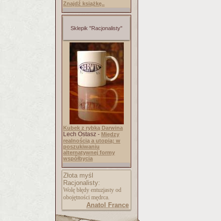
Znajdź książkę..
Sklepik "Racjonalisty"
Kubek z rybką Darwina
Lech Ostasz -
Między
realnością a utopią: w
poszukiwaniu
alternatywnej formy
współbycia
Złota myśl
Racjonalisty:
Wolę błędy entuzjasty od
obojętności mędrca.
Anatol France