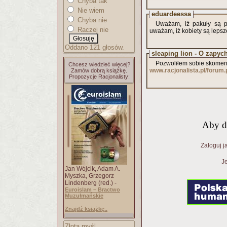
Chyba tak
Nie wiem
eduardeessa
Chyba nie
Uważam, iż pakuły są pr
Raczej nie
uważam, iż kobiety są lepsze
Oddano 121 głosów.
sleaping lion - O zapyc
Pozwoliłem sobie skoment
Chcesz wiedzieć więcej?
www.racjonalista.pl/forum
Zamów dobrą książkę.
Propozycje Racjonalisty:
Aby d
Zaloguj j
Je
Jan Wójcik, Adam A.
Myszka, Grzegorz
Lindenberg (red.) -
Euroislam – Bractwo
Muzułmańskie
Znajdź książkę..
Złota myśl