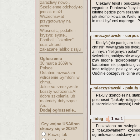
zaraźliwy nowo..
Ciekawy tekst i pouczają
Sześcienne odchody-to
wygodne. Ponieważ "upychac
jednak możl..
istotne będzie pomieszanie 
Wszechświat
jak skomplikowane. Wielu ni
przygotowany na
to musi być coś mądrego -.
więce..
Własność, podatki i
kryzys: syste..
mieczysławski - corpus c
Football i "okolice"
Kiedyś (nie pamiętam ki
oraz aktorst..
christii", wywiązała się dys
zakazane jabłko z raju
Z innych "religijnych paku
świeckich, praktycznie wszy
Ogłoszenia
:
były modne "pokropienia" 
30 marca 1689r w
karabinem nie popełnia grzec
Polsce
Inne religijne pakuły, to wy
Ostatnio rozważam
Ogólnie obrzędy religijne w
wdrożenie Symfonii w
chmu..
Jakie są rzeczywiste
mieczysławski - pakuły r
koszty wdrożenia AI
Pakuły (konopie) na stat
dobre szkolenia lub
przenośni "pakuły religij
materiały dotyczące
(uszczelnienie umysłu) i zab
Arc..
Dodaj ogłoszenie..
lideg
1 na 1
Czy wojna USA/Iran
Postawiona na wstępie z
skoczy się w 2026?
z "pakułowaniem" kosmo
Raczej tak
ugruntowane podstawy w histo