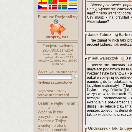
"
Wręcz przeciwnie, popa
Chiny, wydaje się całkowi
bądź innego wariantu boga 
Fundusz Racjonalisty
Czy masz - na przykład -
Afganistanie?
Jacek Tabisz - @Barbiz
Wesprzyj nas..
Nie zginął w nich taki pr
procent ludności jak podczas 
Zarejestrowaliśmy
295.795.811
wizyt
Ponad 1062 autorów
napisało
dla nas 7343
mieduwalszczyk
3 n
tekstów.
Zajęłyby one 28930
stron A4
Dobrze się słuchało. P
umysłach podatnych na to l
Wyszukaj na stronach:
Weźmy fizykę kwantową - pr
pakuł wetknęli ją do jedneg
pamięcią do lat edukacji,
Kryteria szczegółowe
językiem matematyki. Z te
fizykę do wyjaśniania (jak
Najnowsze strony..
wszystko w rachunkach. Cz
Archiwum streszczeń..
rozsądku zachowaniem - za
ewentualnie potwierdzona p
Ostatnie wątki Forum
:
duszę i jej relacje z kwantami - i o tym upychacze pakuł pobożnych życzeń zapominaj
iluzja wolności
poprzeć takiego myślenia 
Wzór na liczby
tak jak w dzieleniu przez zer
parzyste i nie par..
Dogmat o Trójcy
Świętej - próba l..
Ondraszek - Tak, to upy
Diabeł tasmański i