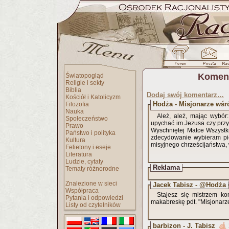
Koment
Światopogląd
Religie i sekty
Biblia
Dodaj swój komentarz…
Kościół i Katolicyzm
Hodża - Misjonarze wś
Filozofia
Nauka
Ależ, ależ, mając wybór
Społeczeństwo
upychać im Jezusa czy prz
Prawo
Wyschniętej Matce Wszystk
Państwo i polityka
zdecydowanie wybieram pie
Kultura
misyjnego chrześcijaństwa,
Felietony i eseje
Literatura
Ludzie, cytaty
Reklama
Tematy różnorodne
Znalezione w sieci
Jacek Tabisz - @Hodża
Współpraca
Stajesz się mistrzem ko
Pytania i odpowiedzi
makabreskę pdt. "Misjonarze
Listy od czytelników
barbizon - J. Tabisz