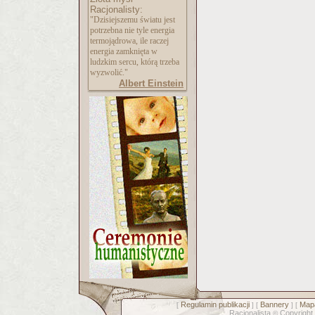
Racjonalisty:
"Dzisiejszemu światu jest
potrzebna nie tyle energia
termojądrowa, ile raczej
energia zamknięta w
ludzkim sercu, którą trzeba
wyzwolić."
Albert Einstein
Regulamin publikacji
Bannery
Mapa
[
] [
] [
Racjonalista
Copyright
©