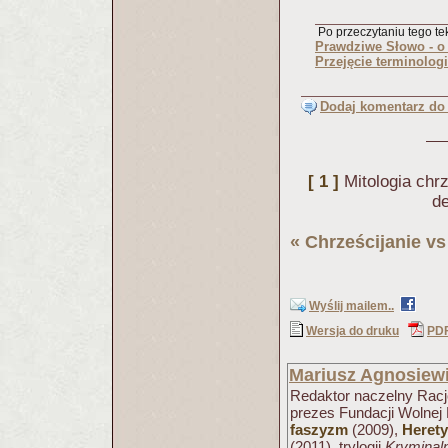
Po przeczytaniu tego tek
Prawdziwe Słowo - o r
Przejęcie terminolog
Dodaj komentarz do 
[ 1 ]
Mitologia chr
de
«
Chrześcijanie v
Wyślij mailem..
Wersja do druku
PD
Mariusz Agnosiew
Redaktor naczelny Racjo
prezes Fundacji Wolnej 
faszyzm
(2009),
Herety
(2011), trylogii
Kryminaln