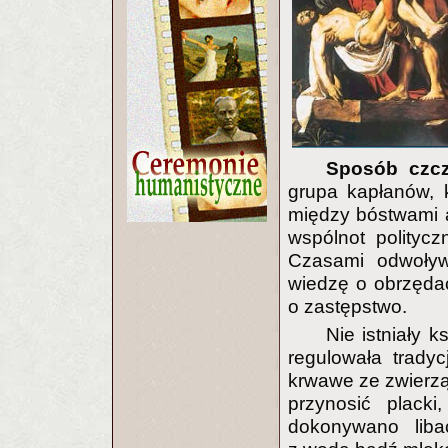
Sposób czc
grupa kapłanów, 
między bóstwami a
wspólnot politycz
Czasami odwoływ
wiedzę o obrzędac
o zastępstwo.
Nie istniały k
regulowała tradyc
krwawe ze zwierz
przynosić plack
dokonywano liba