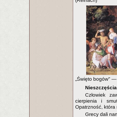
(Reinach)
„Święto bogów" — 
Nieszczęścia
Człowiek za
cierpienia i sm
Opatrzność, która
Grecy dali na