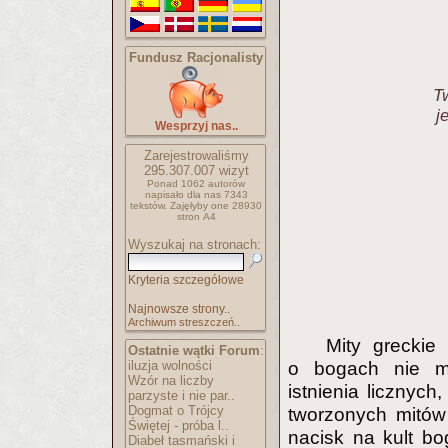
Fundusz Racjonalisty
Tw
j
Wesprzyj nas..
Zarejestrowaliśmy
295.307.007
wizyt
Ponad 1062 autorów
napisało
dla nas 7343
tekstów.
Zajęłyby one 28930
stron A4
Wyszukaj na stronach:
Kryteria szczegółowe
Najnowsze strony..
Archiwum streszczeń..
Mity greckie 
Ostatnie wątki Forum
:
iluzja wolności
o bogach nie mu
Wzór na liczby
istnienia licznyc
parzyste i nie par..
Dogmat o Trójcy
tworzonych mitów w
Świętej - próba l..
nacisk na kult bo
Diabeł tasmański i