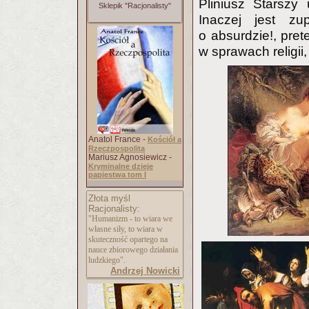
Pliniusz Starsz
Sklepik "Racjonalisty"
Inaczej jest zup
o absurdzie!, pre
w sprawach religii,
Anatol France -
Kościół a
Rzeczpospolita
Mariusz Agnosiewicz -
Kryminalne dzieje
papiestwa tom I
Złota myśl
Racjonalisty:
"Humanizm - to wiara we
własne siły, to wiara w
skuteczność opartego na
nauce zbiorowego działania
ludzkiego".
Andrzej Nowicki