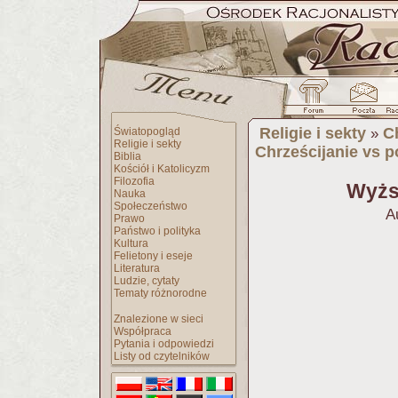
Religie i sekty
C
Światopogląd
»
Religie i sekty
Chrześcijanie vs 
Biblia
Kościół i Katolicyzm
Filozofia
Wyżs
Nauka
Społeczeństwo
A
Prawo
Państwo i polityka
Kultura
Felietony i eseje
Literatura
Ludzie, cytaty
Tematy różnorodne
Znalezione w sieci
Współpraca
Pytania i odpowiedzi
Listy od czytelników