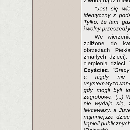
z wodą bądź mleko
"Jest się wi
identyczny z pods
Tylko, że tam, gdz
i wolny przeszedł 
We wierzeni
zbliżone do kato
obrzeżach Piekł
zmarłych dzieci)
cierpienia dzieci
Czyściec
.
"Grecy
a nigdy nie 
usystematyzowane
gdy mogli byli to
zagrobowe. (...) W
nie wydaje się, 
lekceważy, a Juv
najmniejsze dziec
kąpieli publicznyc