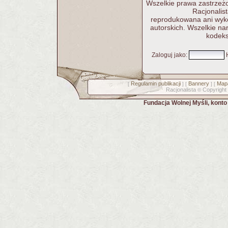
Wszelkie prawa zastrzeżo
Racjonalis
reprodukowana ani wykor
autorskich. Wszelkie n
kodeks
Zaloguj jako
:
Regulamin publikacji
Bannery
Mapa
[
] [
] [
Racjonalista
Copyright
©
Fundacja Wolnej Myśli, kont