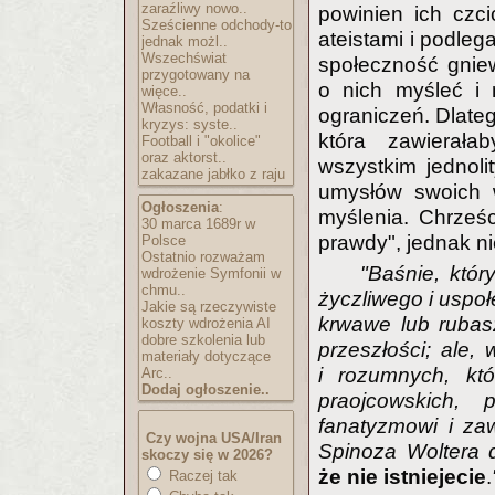
zaraźliwy nowo..
powinien ich czci
Sześcienne odchody-to
ateistami i podleg
jednak możl..
Wszechświat
społeczność gnie
przygotowany na
o nich myśleć i
więce..
Własność, podatki i
ograniczeń. Dlateg
kryzys: syste..
która zawierała
Football i "okolice"
oraz aktorst..
wszystkim jednoli
zakazane jabłko z raju
umysłów swoich 
Ogłoszenia
:
myślenia. Chrześc
30 marca 1689r w
prawdy", jednak nie
Polsce
Ostatnio rozważam
"Baśnie, któ
wdrożenie Symfonii w
chmu..
życzliwego i uspoł
Jakie są rzeczywiste
krwawe lub rubasz
koszty wdrożenia AI
dobre szkolenia lub
przeszłości; ale,
materiały dotyczące
i rozumnych, kt
Arc..
Dodaj ogłoszenie..
praojcowskich,
fanatyzmowi i za
Czy wojna USA/Iran
Spinoza Woltera 
skoczy się w 2026?
że nie istniejecie
.
Raczej tak