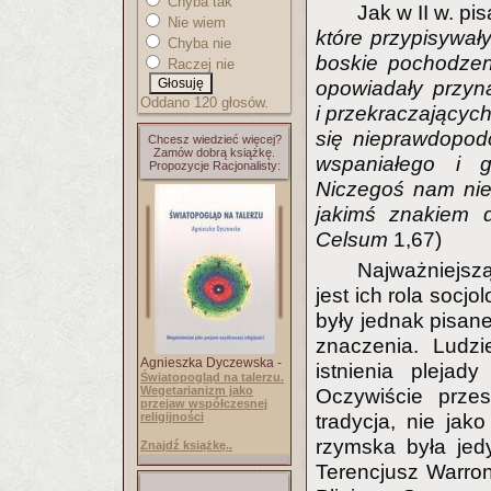
Chyba tak
Jak w II w. pis
Nie wiem
które przypisywał
Chyba nie
boskie pochodzeni
Raczej nie
opowiadały przyn
Oddano 120 głosów.
i przekraczającyc
się nieprawdopod
Chcesz wiedzieć więcej?
Zamów dobrą książkę.
wspaniałego i 
Propozycje Racjonalisty:
Niczegoś nam nie 
jakimś znakiem 
Celsum
1,67)
Najważniejsz
jest ich rola socjo
były jednak pisan
znaczenia. Ludzie
Agnieszka Dyczewska -
istnienia pleja
Światopogląd na talerzu.
Wegetarianizm jako
Oczywiście przes
przejaw współczesnej
religijności
tradycja, nie jak
rzymska była jed
Znajdź książkę..
Terencjusz Warron