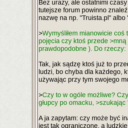
Bez urazy, ale ostatnimi czasy
tutejsze forum powinno znaleźć
nazwę na np. "Truista.pl" albo 
>
Wymyśliłem mianowicie coś 
pojęcia czy ktoś przede >mną 
prawdopodobne ). Do rzeczy:
Tak, jak sądzę ktoś już to prz
ludzi, bo chyba dla każdego, 
używając przy tym swojego mó
>
Czy to w ogóle możliwe? Czy
głupcy po omacku, >szukając
A ja zapytam: czy może być i
jest tak ograniczone, a ludzki