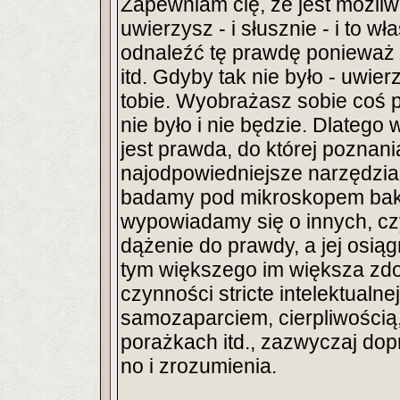
Zapewniam cię, że jest możliwe
uwierzysz - i słusznie - i to wł
odnaleźć tę prawdę ponieważ
itd. Gdyby tak nie było - uwier
tobie. Wyobrażasz sobie coś p
nie było i nie będzie. Dlatego 
jest prawda, do której poznan
najodpowiedniejsze narzędzia 
badamy pod mikroskopem bakt
wypowiadamy się o innych, cz
dążenie do prawdy, a jej osiąg
tym większego im większa zdo
czynności stricte intelektualne
samozaparciem, cierpliwością,
porażkach itd., zazwyczaj dop
no i zrozumienia.