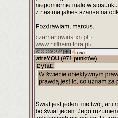
niepomiernie małe w stosunku
z nas ma jakieś szanse na od
Pozdrawiam, marcus.
czarnanowina.xn.pl
www.niflheim.fora.pl
02-06-2009 07:04
1 na 1
atreYOU
(971 punktów)
Cytat:
W świecie obiektywnym praw
prawdą jest to, co uznam za
Świat jest jeden, nie twój, ani
bo świat jeden. Jego rozumieni