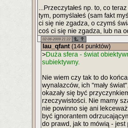
...Przeczytałeś np. to, co tera
tym, pomyślałeś (sam fakt myś
ci się nie zgadza, o czymś św
coś ci się nie zgadza, lub na o
02-06-2009 21:22
lau_qfant
(144 punktów)
>
Duża sfera - świat obiektyw
subiektywny.
Nie wiem czy tak to do koń
wynalazców, ich "mały świat"
okazały się być przyczynki
rzeczywistości. Nie mamy s
nie powinno się ani lekcewa
być ignorantem odrzucającym t
do prawd, jak to mówią - jes