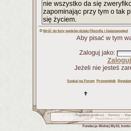
nie wszystko da się zweryfik
zapominając przy tym o tak p
się życiem.
Wróć do listy wątków działu Filozofia i światopogląd
Aby pisać w tym wą
Zaloguj jako
:
Zaloguj
Jeżeli nie jesteś za
Szukaj na Forum
Przewodnik
Regulam
Regulamin publikacji
Bannery
Mapa
[
] [
] [
Racjonalista
Copyright
©
Fundacja Wolnej Myśli, kont