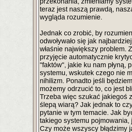
przekonania, zmieniamy syste
teraz jest naszą prawdą, naszą
wygląda rozumienie.
Jednak co zrobić, by rozumieni
odwoływało się jak najbardzie
właśnie największy problem. Z
przyjęcie automatycznie kryt
"faktów", jakie ku nam płyną,
systemu, wskutek czego nie 
nihilizm. Ponadto jeśli będzie
możemy odrzucić to, co jest bl
Trzeba więc szukać jakiegoś 
ślepą wiarą? Jak jednak to cz
pytanie w tym temacie. Jak b
takiego systemu pojmowania, 
Czy może wszyscy błądzimy ja