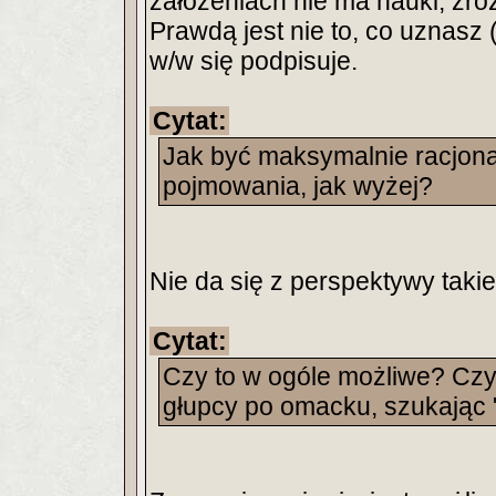
założeniach nie ma nauki, zroz
Prawdą jest nie to, co uznasz (
w/w się podpisuje.
Cytat:
Jak być maksymalnie racjona
pojmowania, jak wyżej?
Nie da się z perspektywy taki
Cytat:
Czy to w ogóle możliwe? Czy
głupcy po omacku, szukając