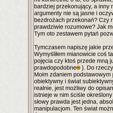
bardziej przekonujący, a inny
argumenty nie są jasne i oczy
bezdrożach przekonań? Czy ro
prawdziwie rozumowe? Jak m
Tym oto zestawem pytań pozw
Tymczasem napiszę jakie przem
Wymyśliłem mianowicie coś t
pojęcia czy ktoś przede mną ju
prawdopodobne
). Do rzeczy
Moim zdaniem podstawowym pod
obiektywny i świat subiektywny.
realnie, jest możliwy do opis
istnieje w nim ściśle określon
słowy prawda jest jedna, absol
manipulacjom. Ten świat moż