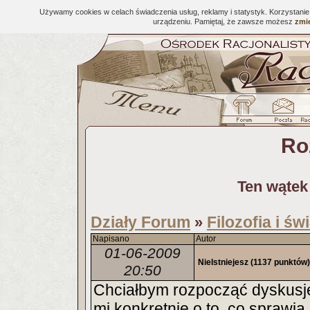
Używamy cookies w celach świadczenia usług, reklamy i statystyk. Korzystani
urządzeniu. Pamiętaj, że zawsze możesz
zmie
Ro
Ten wątek
Działy Forum
Filozofia i ś
»
Napisano
Autor
01-06-2009
NieIstniejesz
(1137 punktów)
20:50
Chciałbym rozpocząć dyskusj
mi konkretnie o to, co sprawia