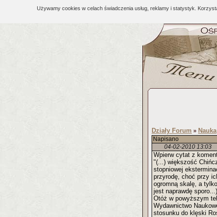
Używamy cookies w celach świadczenia usług, reklamy i statystyk. Korzys
Działy Forum
Nauka
»
Napisano
04-02-2010 13:03
Wpierw cytat z komen
"(...) większość Chiń
stopniowej eksterminac
przyrodę, choć przy ic
ogromną skalę, a tylko
jest naprawdę sporo...
Otóż w powyższym tekśc
Wydawnictwo Naukowe 
stosunku do klęski Ro