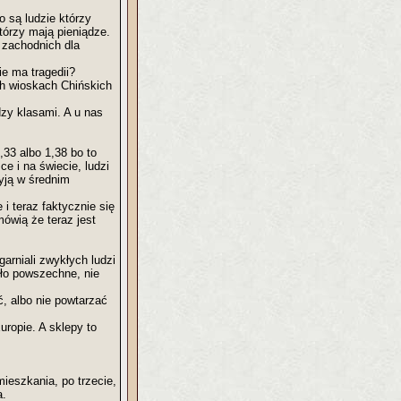
o są ludzie którzy
tórzy mają pieniądze.
 zachodnich dla
e ma tragedii?
ch wioskach Chińskich
zy klasami. A u nas
,33 albo 1,38 bo to
e i na świecie, ludzi
żyją w średnim
i teraz faktycznie się
mówią że teraz jest
garniali zwykłych ludzi
yło powszechne, nie
ć, albo nie powtarzać
ropie. A sklepy to
ieszkania, po trzecie,
a.