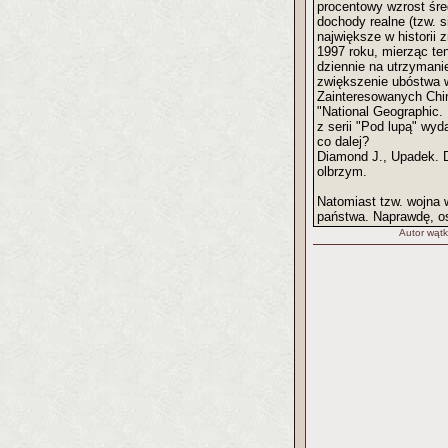
procentowy wzrost śred
dochody realne (tzw. 
największe w historii
1997 roku, mierząc t
dziennie na utrzymanie
zwiększenie ubóstwa w 
Zainteresowanych Chi
"National Geographic.
z serii "Pod lupą" wy
co dalej?
Diamond J., Upadek. D
olbrzym.
Natomiast tzw. wojna 
państwa. Naprawdę, os
Autor wątk