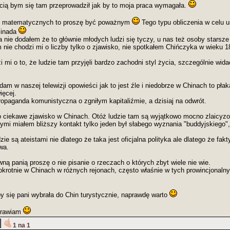
cią bym się tam przeprowadził jak by to moja praca wymagała.
ń matematycznych to proszę być poważnym
Tego typu obliczenia w celu u
cinada
a nie dodałem że to głównie młodych ludzi się tyczy, u nas też osoby starsze
nie chodzi mi o liczby tylko o zjawisko, nie spotkałem Chińczyka w wieku 18
zi mi o to, że ludzie tam przyjęli bardzo zachodni styl życia, szczególnie wid
am w naszej telewizji opowieści jak to jest źle i niedobrze w Chinach to płak
ięcej.
ropaganda komunistyczna o zgniłym kapitaliźmie, a dzisiaj na odwrót.
o ciekawe zjawisko w Chinach. Otóż ludzie tam są wyjątkowo mocno zlaicyzo
mi miałem bliższy kontakt tylko jeden był słabego wyznania "buddyjskiego", 
dzie są ateistami nie dlatego że taka jest oficjalna polityka ale dlatego że fak
iwa.
ną panią proszę o nie pisanie o rzeczach o których zbyt wiele nie wie.
rotnie w Chinach w różnych rejonach, często właśnie w tych prowincjonaln
by się pani wybrała do Chin turystycznie, naprawdę warto
drawiam
1 na 1