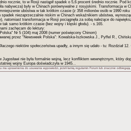
nio rocznie, to w Rosji nastąpił spadek o 5,6 procent średnio rocznie. Pod k
siła nabywcza) były w Chinach porównywalne z rosyjskimi. Transformacja w C
 zmniejszenie ubóstwa w tak krótkim czasie (z 358 milionów osób w 1990 roku
en spadek niezaprzeczalnie niskim w Chinach wskaźnikiem ubóstwa, wynoszą
), natomiast transformacja w Rosji pociągnęła za sobą należące do największ
tak samo krótkim czasie (bez wojny i klęski głodu). - s.165.
nami zachęcam do lektury:
 Polska" Nr 5 (104) maj 2008 (numer poświęcony Chinom)
dawanej przez "Newsweek Polska": Kowalska-Iszkowska J., Pyffel R., Chińska 
laczego niektóre społeczeństwa upadły, a innym się udało - tu: Rozdział 12. 
w Jugosławi nie była formalnie wojną, lecz konfliktem wewnętrznym, który do
tatniej wojny Europa doświadczyła w 1945...
u ma uprawnienia do usuwania wypowiedzi, jeżeli łamią regulamin Forum lub znacznie odbiegają