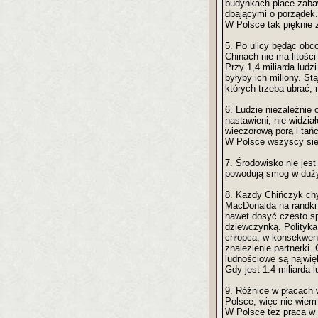
budynkach place zabaw
dbającymi o porządek.
W Polsce tak pięknie 
5. Po ulicy będąc obc
Chinach nie ma litości
Przy 1,4 miliarda ludz
byłyby ich miliony. S
których trzeba ubrać,
6. Ludzie niezależnie
nastawieni, nie widzi
wieczorową porą i tań
W Polsce wszyscy si
7. Środowisko nie jes
powodują smog w duży
8. Każdy Chińczyk ch
MacDonalda na randki a
nawet dosyć często sp
dziewczynką. Polityk
chłopca, w konsekwenc
znalezienie partnerki.
ludnościowe są najwi
Gdy jest 1.4 miliarda 
9. Różnice w płacach w
Polsce, więc nie wiem
W Polsce też praca w 