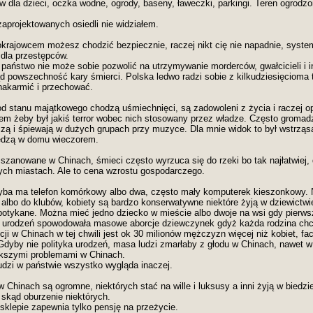
 dla dzieci, oczka wodne, ogrody, baseny, ławeczki, parkingi. Teren ogrodzo
zaprojektowanych osiedli nie widziałem.
okrajowcem możesz chodzić bezpiecznie, raczej nikt cię nie napadnie, syste
 dla przestępców.
i państwo nie może sobie pozwolić na utrzymywanie morderców, gwałcicieli i 
tąd powszechność kary śmierci. Polska ledwo radzi sobie z kilkudziesięcioma
 nakarmić i przechować.
 od stanu majątkowego chodzą uśmiechnięci, są zadowoleni z życia i raczej o
ałem żeby był jakiś terror wobec nich stosowany przez władze. Często gromad
czą i śpiewają w dużych grupach przy muzyce. Dla mnie widok to był wstrząs
edzą w domu wieczorem.
t szanowane w Chinach, śmieci często wyrzuca się do rzeki bo tak najłatwie
ch miastach. Ale to cena wzrostu gospodarczego.
yba ma telefon komórkowy albo dwa, często mały komputerek kieszonkowy. N
lbo do klubów, kobiety są bardzo konserwatywne niektóre żyją w dziewictwie 
otykane. Można mieć jedno dziecko w mieście albo dwoje na wsi gdy pierwsz
a urodzeń spowodowała masowe aborcje dziewczynek gdyż każda rodzina chci
ji w Chinach w tej chwili jest ok 30 milionów mężczyzn więcej niż kobiet, f
 Gdyby nie polityka urodzeń, masa ludzi zmarłaby z głodu w Chinach, nawet w 
ększymi problemami w Chinach.
ludzi w państwie wszystko wygląda inaczej.
 Chinach są ogromne, niektórych stać na wille i luksusy a inni żyją w biedzie
 skąd oburzenie niektórych.
sklepie zapewnia tylko pensję na przeżycie.