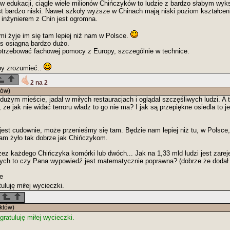
w edukacji, ciągle wiele milionów Chińczyków to ludzie z bardzo słabym wyk
st bardzo niski. Nawet szkoły wyższe w Chinach mają niski poziom kształce
 inżynierem z Chin jest ogromna.
 żyje im się tam lepiej niż nam w Polsce.
s osiągną bardzo dużo.
otrzebować fachowej pomocy z Europy, szczególnie w technice.
by zrozumieć..
2 na 2
tów)
użym mieście, jadał w miłych restauracjach i oglądał szczęśliwych ludzi. A 
że jak nie widać terroru władz to go nie ma? I jak są przepiękne osiedla to j
jest cudownie, może przenieśmy się tam. Będzie nam lepiej niż tu, w Polsce,
 nam żyło tak dobrze jak Chińczykom.
zez każdego Chińczyka komórki lub dwóch... Jak na 1,33 mld ludzi jest zare
ych to czy Pana wypowiedź jest matematycznie poprawna? (dobrze że dodał
ne
tuluję miłej wycieczki.
któw)
 gratuluję miłej wycieczki.