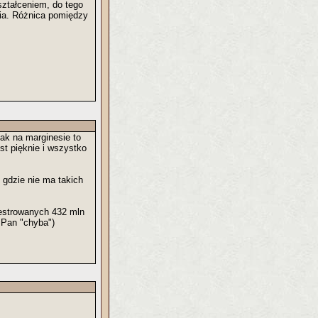
ształceniem, do tego
nia. Różnica pomiędzy
tak na marginesie to
est pięknie i wszystko
 gdzie nie ma takich
jestrowanych 432 mln
 Pan "chyba")