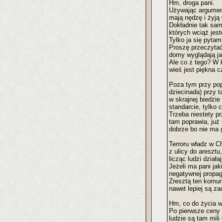
Hm, droga pani.
Używając argument
mają nędzę i żyją
Dokładnie tak sam
których wciąż je
Tylko ja się pyta
Proszę przeczytać
domy wyglądają ja
Ale co z tego? W 
wieś jest piękna 
Poza tym przy popu
dziecinada) przy t
w skrajnej biedzie
standarcie, tylko 
Trzeba niestety pr
tam poprawia, już 
dobrze bo nie ma 
Terroru władz w Ch
z ulicy do areszt
licząc ludzi dział
Jeżeli ma pani jak
negatywnej propag
Zresztą ten komun
nawet lepiej są za
Hm, co do życia w
Po pierwsze ceny 
ludzie są tam mil