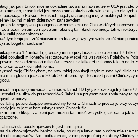
acji jak pani to robi można dokładnie tak samo napisać że w USA jest źle, b
 w slamsach, masa ludzi jest bezdomna a służba zdrowia jest tylko dla tych k
o uprawiają o Polsce i Polakach negatywną propagandę w niektórych krajach
steśmy jakimś małym dziurawym państewkiem.
m po co ta negatywna propaganda w odniesieniu do Chin w których naprawdę ni
 ze zrozumieniem co napisałem, ależ są tam dzielnice biedy, tak w niektóry
k kurniki potwierdzam to.
każdym kraju jest zróżnicowanie im kraj większy tym większe różnice pomięd
czysta, bogata i zadbana?
lacji około 1,4 miliarda, (i proszę mi nie przytaczać z netu że nie 1,4 tylko 1
akiej populacji milionerów jest zapewne więcej niż wszystkich Polaków w Polsc
 pewnie też są dziesiątki milionów i jeszcze z kilkaset milionów takich co to 
co to oznacza? Kompletnie nic.
zyznać rację Chińczykom, że przy takiej populacji rządy muszą być silniejsze 
nie mają głodu a jeszcze 20 lub 30 lat temu był. To zresztą sami Chińczycy 
głodu.
inach naprawdę nie widać, a u nas w latach 80 był jakiś szczególny terror? Z
u, strzelali na ulicy do przechodniów? Jakoś nie przypominam sobie żeby to b
ających w opozycji.
ieś fakty potwierdzające powszechny terror w Chinach to proszę je przytoczy
andy jak to jest w komunistycznych Chinach źle.
izm tam to fikcja, za pieniądze można tam mieć wszystko, tak samo jak w Eu
opatrzone.
 Chinach dla obcokrajowców to jest tam fajnie.
są dla obcokrajowców bardzo niskie, po drugie łatwo tam o dobre miejsce zam
i dla obcokrajowców. Nie spotkałem się z nieuprzejmością ze strony Chińczyk