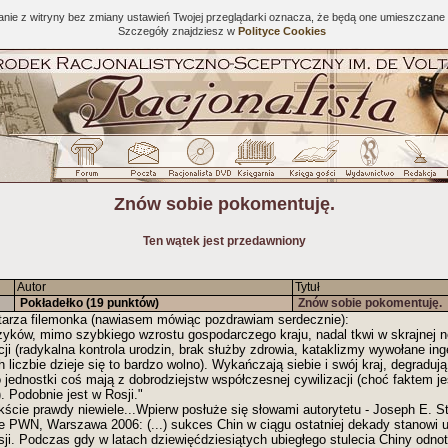
tanie z witryny bez zmiany ustawień Twojej przeglądarki oznacza, że będą one umieszcza
Szczegóły znajdziesz w
Polityce Cookies
Znów sobie pokomentuję.
Ten wątek jest przedawniony
Autor
Tytuł
Pokładełko
(19 punktów)
Znów sobie pokomentuję.
tarza filemonka (nawiasem mówiąc pozdrawiam serdecznie):
czyków, mimo szybkiego wzrostu gospodarczego kraju, nadal tkwi w skrajnej 
ji (radykalna kontrola urodzin, brak służby zdrowia, kataklizmy wywołane in
h liczbie dzieje się to bardzo wolno). Wykańczają siebie i swój kraj, degraduj
 jednostki coś mają z dobrodziejstw współczesnej cywilizacji (choć faktem je
). Podobnie jest w Rosji."
ie prawdy niewiele...Wpierw posłuże się słowami autorytetu - Joseph E. Stig
PWN, Warszawa 2006: (...) sukces Chin w ciągu ostatniej dekady stanowi u
sji. Podczas gdy w latach dziewięćdziesiątych ubiegłego stulecia Chiny odno