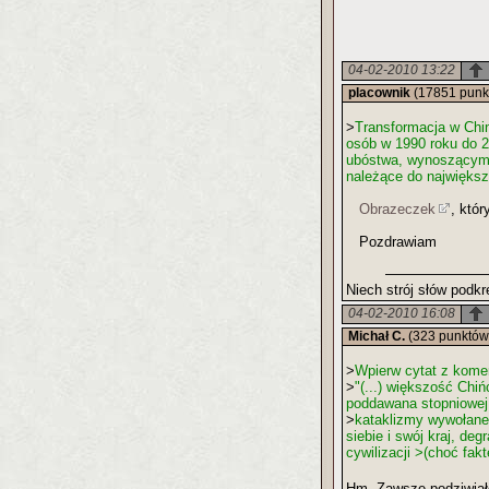
04-02-2010 13:22
placownik
(17851 punk
>
Transformacja w Chin
osób w 1990 roku do 2
ubóstwa, wynoszącym j
należące do największy
Obrazeczek
, któr
Pozdrawiam
Niech strój słów podkr
04-02-2010 16:08
Michał C.
(323 punktów
>
Wpierw cytat z kome
>
"(...) większość Chi
poddawana stopniowej e
>
kataklizmy wywołane 
siebie i swój kraj, de
cywilizacji >(choć fak
Hm, Zawsze podziwiałe