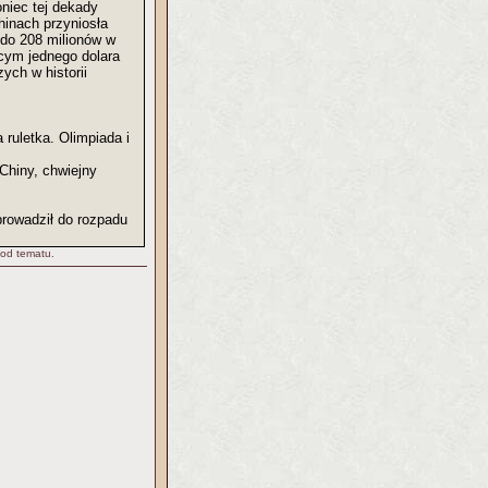
oniec tej dekady
hinach przyniosła
 do 208 milionów w
cym jednego dolara
ych w historii
ruletka. Olimpiada i
Chiny, chwiejny
prowadził do rozpadu
 od tematu.