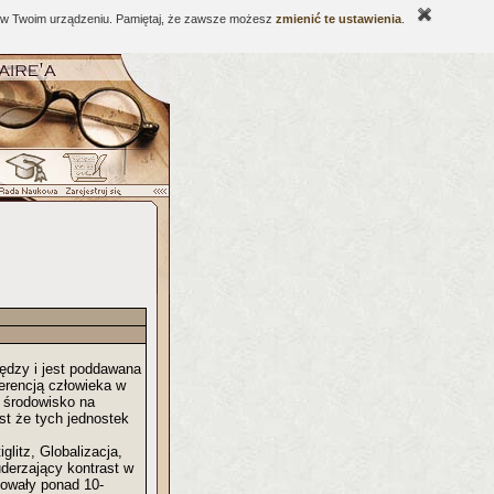
ne w Twoim urządzeniu. Pamiętaj, że zawsze możesz
zmienić te ustawienia
.
nędzy i jest poddawana
gerencją człowieka w
ą środowisko na
st że tych jednostek
litz, Globalizacja,
derzający kontrast w
towały ponad 10-