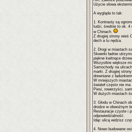
Użycie słowa ekstermin
A wygląda to tak:
1. Kontrasty są ogrom
ludzi, średnie to ok. 
w Chinach.
Z drugiej strony wieś 
dech a tu nędza.
2. Drogi w miastach są
Skwerki ładnie utrzym
piękne kwitnące drzew
Wszystkie większe mia
Samochody na ulicach 
marki. Z drugiej stro
drewniane z ładunkiem
W mniejszych miastach
świateł często nie ma 
Piesi, rowerzyści, sa
W dużych miastach świ
3. Głodu w Chinach ob
drodze w obwoźnym b
Restauracje czyste i p
odpowiedzialność.
Idąc ulicą widzisz czę
4. Nowo budowane osi