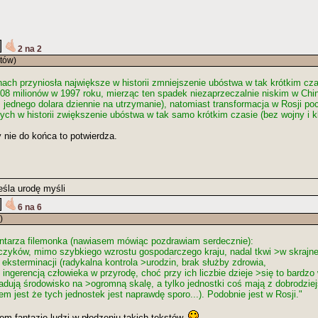
2 na 2
tów)
ach przyniosła największe w historii zmniejszenie ubóstwa w tak krótkim cza
08 milionów w 1997 roku, mierząc ten spadek niezaprzeczalnie niskim w Ch
ednego dolara dziennie na utrzymanie), natomiast transformacja w Rosji po
ch w historii zwiększenie ubóstwa w tak samo krótkim czasie (bez wojny i klę
y nie do końca to potwierdza.
eśla urodę myśli
6 na 6
)
ntarza filemonka (nawiasem mówiąc pozdrawiam serdecznie):
ńczyków, mimo szybkiego wzrostu gospodarczego kraju, nadal tkwi >w skrajnej
ksterminacji (radykalna kontrola >urodzin, brak służby zdrowia,
ingerencją człowieka w przyrodę, choć przy ich liczbie dzieje >się to bardz
gradują środowisko na >ogromną skalę, a tylko jednostki coś mają z dobrodzi
tem jest że tych jednostek jest naprawdę sporo...). Podobnie jest w Rosji."
m fantazje ludzi w płodzeniu takich tekstów.