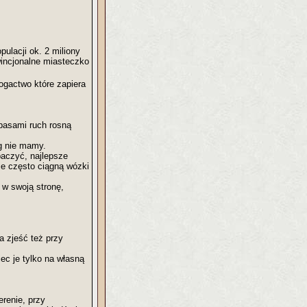
ulacji ok. 2 miliony
owincjonalne miasteczko
bogactwo które zapiera
pasami ruch rosną
g nie mamy.
baczyć, najlepsze
ie często ciągną wózki
w swoją stronę,
a zjeść też przy
iec je tylko na własną
renie, przy