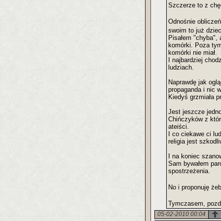
Szczerze to z chę
Odnośnie oblicze
swoim to już dzie
Pisałem "chyba", 
komórki. Poza tym 
komórki nie miał.
I najbardziej chod
ludziach.
Naprawdę jak ogląd
propaganda i nic w
Kiedyś grzmiała p
Jest jeszcze jedn
Chińczyków z który
ateiści.
I co ciekawe ci lu
religia jest szkodl
I na koniec szanow
Sam bywałem parok
spostrzeżenia.
No i proponuję że
Tymczasem, poz
05-02-2010 00:04