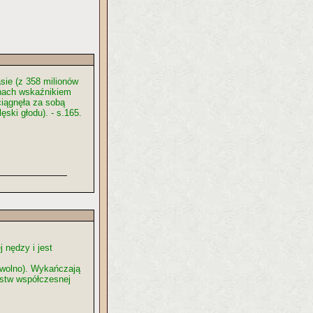
sie (z 358 milionów
inach wskaźnikiem
ciągnęła za sobą
ski głodu). - s.165.
 nędzy i jest
o wolno). Wykańczają
ejstw współczesnej