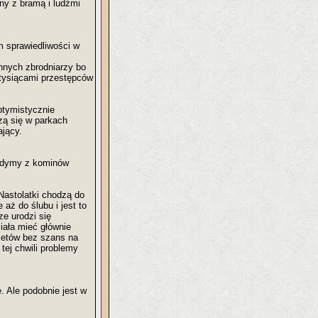
ny z bramą i ludźmi
m sprawiedliwości w
innych zbrodniarzy bo
 tysiącami przestępców
ptymistycznie
zą się w parkach
ający.
j, dymy z kominów
astolatki chodzą do
aż do ślubu i jest to
e urodzi się
ała mieć głównie
acetów bez szans na
tej chwili problemy
. Ale podobnie jest w