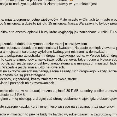
acja to nadużycie, jakkolwiek ziarno prawdy w tym tekście jest.
ne, miasta ogromne, pełne wieżowców. Małe miasto w Chinach to miasto o pop
4 do 5 milionów, a duże to już ok. 15 milionów. Nasza Warszawa to byłoby pr
Chińska to często lepianki i budy które wyglądają jak zaniedbane kurniki. Tu 
 szerokie i dobrze utrzymane, dziur raczej nie widywałem.
ane, pobocza obsadzone roślinnością i kwiatami. Na pasie pomiędzy dwoma 
a a miejscami całe pasy wyłożone kwitnącymi roślinami w doniczkach.
sta połączone autostradami i drogami szybkiego ruchu, w Polsce takich dró
to często samochody z najwyższej półki cenowej, takie trudno w Polsce zo
ny po ulicach jeździ sporo rozklekotanego złomu a w mniejszych miastach ludz
. Wszędzie jeździ masa ludzi na rowerach.
 na skrzyżowaniach nie panują żadne zasady ruch drogowego, każdy jedzie 
a często nie są przestrzegane.
mochody, ciężarówki, każdy zmierza w swoją stronę.
atła i porządek na skrzyżowaniach.
ecnie nie ma, w restauracji można zapłacić 30 RMB za dobry posiłek a możn
ufecie za 4 RMB.
iękne z miłą obsługą, z drugiej zaś strony obskurne knajpki gdzie obcokrajow
sto suszone kaczki, kury i inne mięso wiszące na straganach tuż przy ulicy.
edla w miastach to piękne budynki bardzo wysokie czasem w zagrodzonym te