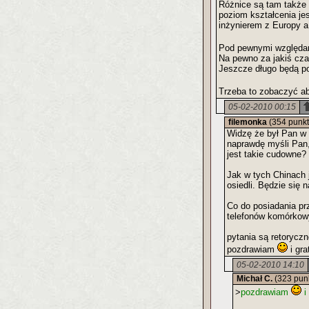
Różnice są tam także 
poziom kształcenia je
inżynierem z Europy a
Pod pewnymi względami
Na pewno za jakiś cza
Jeszcze długo będą p
Trzeba to zobaczyć a
05-02-2010 00:15
filemonka
(354 punk
Widzę że był Pan w d
naprawdę myśli Pan, 
jest takie cudowne?
Jak w tych Chinach 
osiedli. Będzie się
Co do posiadania pr
telefonów komórkow
pytania są retorycz
pozdrawiam
i gra
05-02-2010 14:10
Michał C.
(323 pun
>
pozdrawiam
i