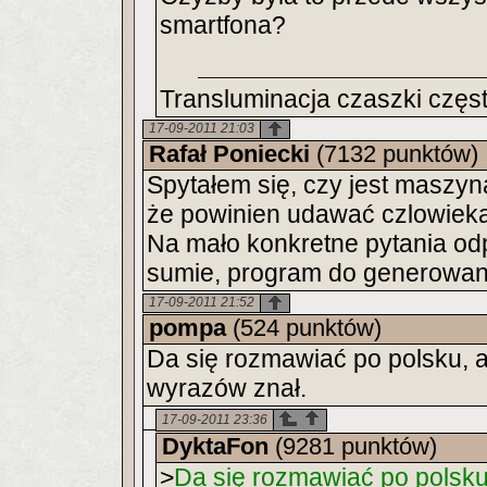
smartfona?
Transluminacja czaszki częst
17-09-2011 21:03
Rafał Poniecki
(7132 punktów)
Spytałem się, czy jest maszyną
że powinien udawać czlowieka 
Na mało konkretne pytania od
sumie, program do generowan
17-09-2011 21:52
pompa
(524 punktów)
Da się rozmawiać po polsku, a
wyrazów znał.
17-09-2011 23:36
DyktaFon
(9281 punktów)
>
Da się rozmawiać po polsku