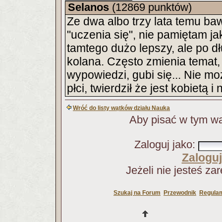
Selanos
(12869 punktów)
Ze dwa albo trzy lata temu ba
"uczenia się", nie pamiętam ja
tamtego dużo lepszy, ale po d
kolana. Często zmienia temat,
wypowiedzi, gubi się... Nie m
płci, twierdził że jest kobietą 
Wróć do listy wątków działu Nauka
Aby pisać w tym wą
Zaloguj jako
:
Zaloguj
Jeżeli nie jesteś za
Szukaj na Forum
Przewodnik
Regulam