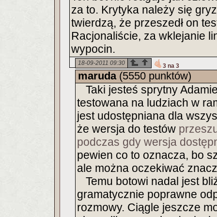
za to. Krytyka należy się gry
twierdzą, że przeszedł on tes
Racjonaliście, za wklejanie l
wypocin.
18-09-2011 09:30
3 na 3
maruda
(5550 punktów)
Taki jesteś sprytny Adamie,
testowana na ludziach w ram
jest udostępniana dla wszys
że wersja do testów
przeszu
podczas gdy wersja dostępna
pewien co to oznacza, bo sz
ale można oczekiwać znaczą
Temu botowi nadal jest bliż
gramatycznie poprawne odpo
rozmowy. Ciągle jeszcze mo