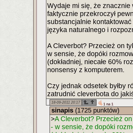
Wydaje mi się, że znacznie
faktycznie przekroczył pew
substancjalnie kontaktować
języka naturalnego i rozpo
A Cleverbot? Przecież on ty
w sensie, że dopóki rozmowa
(dokładniej, niecałe 60% ro
nonsensy z komputerem.
Czy jednak odsetek byłby r
zatrudnić cleverbota do jak
18-09-2011 20:17
1 na 1
sinapis
(1725 punktów)
>
A Cleverbot? Przecież on 
- w sensie, że dopóki rozm