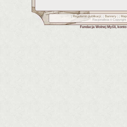
Regulamin publikacji
Bannery
Mapa
[
] [
] [
Racjonalista
Copyright
©
Fundacja Wolnej Myśli, kont