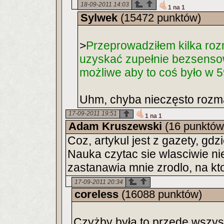
18-09-2011 14:03
1 na 1
Sylwek
(15472 punktów)
>
Przeprowadziłem kilka roz
uzyskać zupełnie bezsensow
możliwe aby to coś było w
Uhm, chyba nieczęsto rozm
17-09-2011 19:51
1 na 1
Adam Kruszewski
(16 punktów
Coz, artykul jest z gazety, gdz
Nauka czytac sie wlasciwie ni
zastanawia mnie zrodlo, na kto
17-09-2011 20:34
coreless
(16088 punktów)
Czyżby była to przede wszys