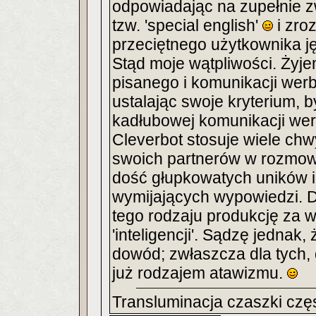
odpowiadając na zupełnie 
tzw. 'special english'
i zroz
przeciętnego użytkownika j
Stąd moje wątpliwości. Ży
pisanego i komunikacji werba
ustalając swoje kryterium, b
kadłubowej komunikacji wer
Cleverbot stosuje wiele ch
swoich partnerów w rozmowi
dość głupkowatych uników i 
wymijających wypowiedzi. D
tego rodzaju produkcję za 
'inteligencji'. Sądzę jednak
dowód; zwłaszcza dla tych, 
już rodzajem atawizmu.
Transluminacja czaszki częs