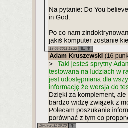
Na pytanie: Do You believe
in God.
Po co nam zindoktrynowa
jakiś komputer zostanie ki
18-09-2011 13:22
Adam Kruszewski
(16 punk
>
Taki jesteś sprytny Adami
testowana na ludziach w ra
jest udostępniana dla wszy
informację że wersja do tes
Dzięki za komplement, ale 
bardzo widzę związek z m
Polecam poszukanie informa
porównać z tym co propono
18-09-2011 20:20