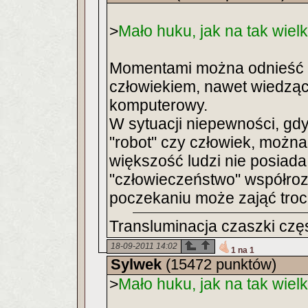
>
Mało huku, jak na tak wiel
Momentami można odnieść w
człowiekiem, nawet wiedząc
komputerowy.
W sytuacji niepewności, gdy 
"robot" czy człowiek, można
większość ludzi nie posiad
"człowieczeństwo" współro
poczekaniu może zająć troc
Transluminacja czaszki częs
18-09-2011 14:02
1 na 1
Sylwek
(15472 punktów)
>
Mało huku, jak na tak wiel