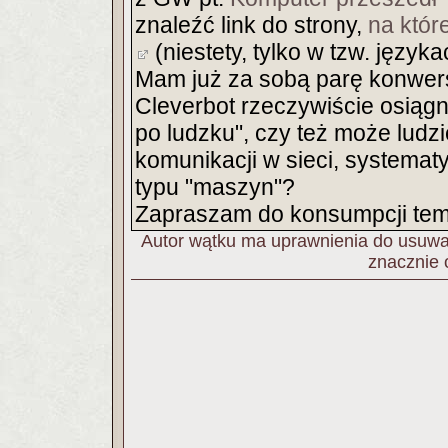
znaleźć link do strony,
na któr
(niestety, tylko w tzw. język
Mam już za sobą parę konwers
Cleverbot rzeczywiście osiągn
po ludzku", czy też może ludz
komunikacji w sieci, systemat
typu "maszyn"?
Zapraszam do konsumpcji tem
Autor wątku ma uprawnienia do usuwan
znacznie 