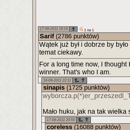
17-09-2011 18:19
1 na 1
Sarif
(2786 punktów)
Wątek już był i dobrze by było
temat ciekawy.
For a long time now, I thought I
winner. That's who I am.
16-09-2011 22:11
sinapis
(1725 punktów)
wyborcza.p(*)er_przeszedl_T
Mało huku, jak na tak wielka
17-09-2011 20:55
coreless
(16088 punktów)