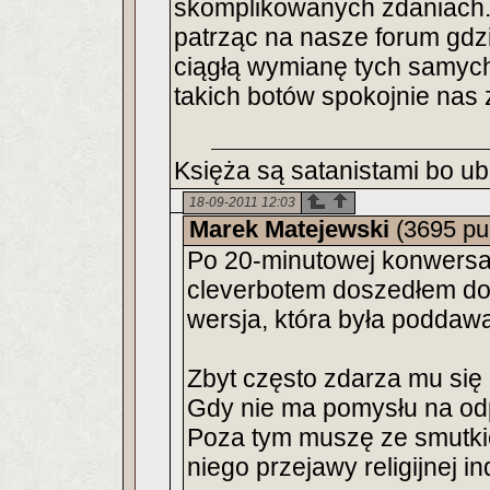
skomplikowanych zdaniach. 
patrząc na nasze forum gdz
ciągłą wymianę tych samyc
takich botów spokojnie nas 
Księża są satanistami bo ub
18-09-2011 12:03
Marek Matejewski
(3695 pu
Po 20-minutowej konwersa
cleverbotem doszedłem do 
wersja, która była poddawa
Zbyt często zdarza mu się
Gdy nie ma pomysłu na odp
Poza tym muszę ze smutki
niego przejawy religijnej i