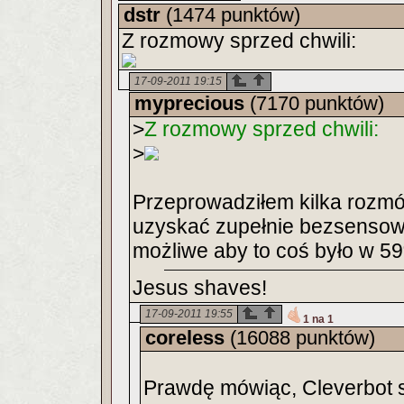
dstr
(1474 punktów)
Z rozmowy sprzed chwili:
17-09-2011 19:15
myprecious
(7170 punktów)
>
Z rozmowy sprzed chwili:
>
Przeprowadziłem kilka rozmó
uzyskać zupełnie bezsensown
możliwe aby to coś było w 
Jesus shaves!
17-09-2011 19:55
1 na 1
coreless
(16088 punktów)
Prawdę mówiąc, Cleverbot s