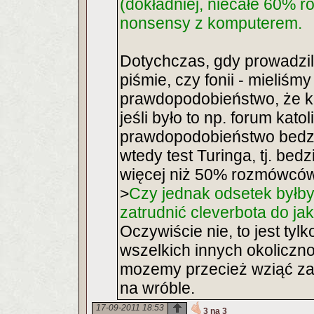
(dokładniej, niecałe 60% r
nonsensy z komputerem.
Dotychczas, gdy prowadzil
piśmie, czy fonii - mieliś
prawdopodobieństwo, że k
jeśli było to np. forum katol
prawdopodobieństwo bedzie 
wtedy test Turinga, tj. be
więcej niż 50% rozmówcó
>
Czy jednak odsetek byłby
zatrudnić cleverbota do j
Oczywiście nie, to jest tyl
wszelkich innych okolicz
mozemy przecież wziąć za
na wróble.
17-09-2011 18:53
3 na 3