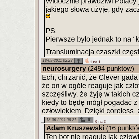
Widocznie prawdziwi Polacy j
jakiego słowa użyje, gdy zacz
PS.
Pierwsze było jednak to na "k
Transluminacja czaszki częst
18-09-2011 02:23
1 na 1
neurosurgery
(2484 punktów)
Ech, chrzanić, że Clever gada
że on w ogóle reaguje jak czło
szczęśliwy, że żyję w takich 
kiedy to będę mógł pogadać z 
człowiekiem. Dzięki coreless,
18-09-2011 08:21
0 na 2
Adam Kruszewski
(16 punktó
Ten bot nie reaguje jak czło