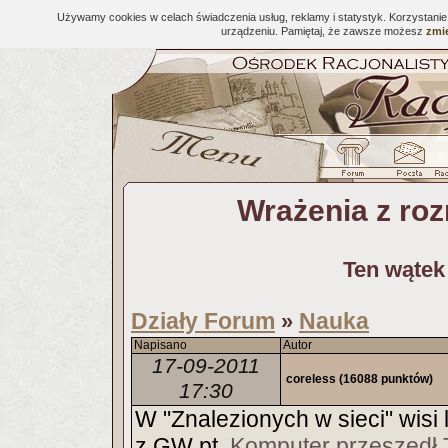
Używamy cookies w celach świadczenia usług, reklamy i statystyk. Korzystani
urządzeniu. Pamiętaj, że zawsze możesz
zmie
Wrażenia z ro
Ten wątek
Działy Forum
Nauka
»
Napisano
Autor
17-09-2011
coreless
(16088 punktów)
17:30
W "Znalezionych w sieci" wisi l
z GW pt.
Komputer przeszedł 