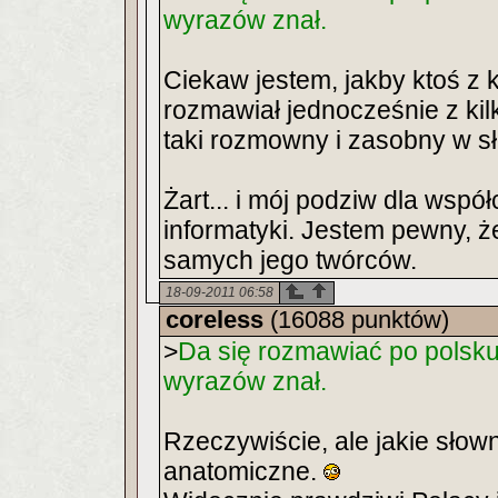
wyrazów znał.
Ciekaw jestem, jakby ktoś z 
rozmawiał jednocześnie z ki
taki rozmowny i zasobny w sł
Żart... i mój podziw dla współ
informatyki. Jestem pewny, że
samych jego twórców.
18-09-2011 06:58
coreless
(16088 punktów)
>
Da się rozmawiać po polsku
wyrazów znał.
Rzeczywiście, ale jakie słow
anatomiczne.