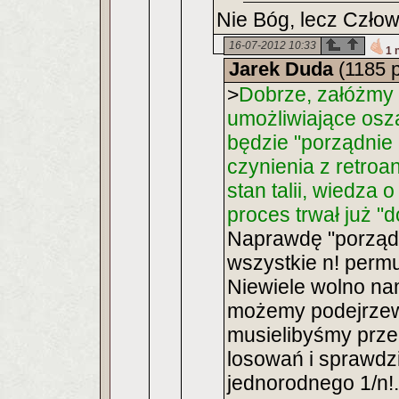
Nie Bóg, lecz Człow
16-07-2012 10:33
1 
Jarek Duda
(1185 
>
Dobrze, załóżmy
umożliwiające osza
będzie "porządnie
czynienia z retroan
stan talii, wiedza
proces trwał już "
Naprawdę "porząd
wszystkie n! perm
Niewiele wolno nam
możemy podejrzewa
musielibyśmy prze
losowań i sprawdz
jednorodnego 1/n!.