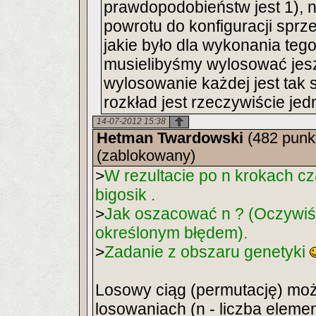
prawdopodobieństw jest 1), 
powrotu do konfiguracji sprz
jakie było dla wykonania te
musielibyśmy wylosować jesz
wylosowanie każdej jest tak
rozkład jest rzeczywiście jed
14-07-2012 15:38
Hetman Twardowski
(482 punk
(zablokowany)
>
W rezultacie po n krokach cz
bigosik .
>
Jak oszacować n ? (Oczywiś
określonym błędem).
>
Zadanie z obszaru genetyki
Losowy ciąg (permutację) mo
losowaniach (n - liczba eleme