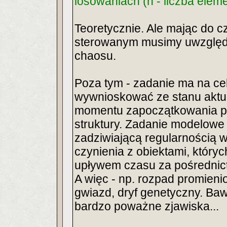
losowaniach (n - liczba elem
Teoretycznie. Ale mając do c
sterowanym musimy uwzględn
chaosu.
Poza tym - zadanie ma na cel
wywnioskować ze stanu aktua
momentu zapoczątkowania p
struktury. Zadanie modelowe 
zadziwiającą regularnością 
czynienia z obiektami, który
upływem czasu za pośrednict
A więc - np. rozpad promien
gwiazd, dryf genetyczny. B
bardzo poważne zjawiska...