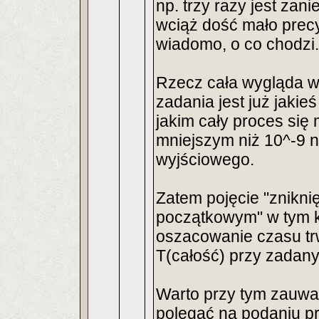
np. trzy razy jest za
wciąż dość mało precy
wiadomo, o co chodzi.
Rzecz cała wygląda wi
zadania jest już jaki
jakim cały proces się
mniejszym niż 10^-9 n
wyjściowego.
Zatem pojęcie "zniknię
początkowym" w tym k
oszacowanie czasu tr
T(całość) przy zadan
Warto przy tym zauwa
polegać na podaniu p