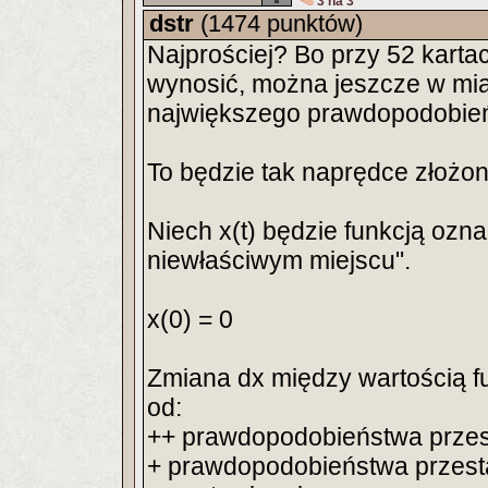
3 na 3
dstr
(1474 punktów)
Najprościej? Bo przy 52 karta
wynosić, można jeszcze w mia
największego prawdopodobień
To będzie tak naprędce złożon
Niech x(t) będzie funkcją ozn
niewłaściwym miejscu".
x(0) = 0
Zmiana dx między wartością f
od:
++ prawdopodobieństwa przest
+ prawdopodobieństwa przesta