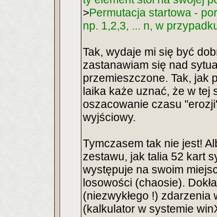
>
Permutacja startowa - po
np. 1,2,3, ... n, w przypadku
Tak, wydaje mi się być dob
zastanawiam się nad sytuac
przemieszczone. Tak, jak p
laika każe uznać, że w tej 
oszacowanie czasu "erozji
wyjściowy.
Tymczasem tak nie jest! 
zestawu, jak talia 52 kart s
występuje na swoim miejsc
losowości (chaosie). Dokł
(niezwykłego !) zdarzenia 
(kalkulator w systemie winX