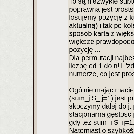
To są niezwykle subt
poprawną jest prosts
losujemy pozycję z k
aktualną) i tak po kol
sposób karta z więk
większe prawdopodob
pozycję ...
Dla permutacji najbe
liczbę od 1 do n! i 
numerze, co jest pros
Ogólnie mając macier
(sum_j S_ij=1) jest
skoczymy dalej do j,
stacjonarna gęstość
gdy też sum_i S_ij=1
Natomiast o szybkoś