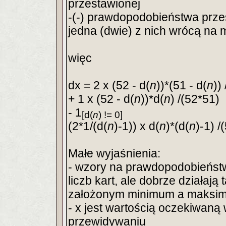
przestawionej
-(-) prawdopodobieństwa przes
jedna (dwie) z nich wrócą na 
więc
dx = 2 x (52 - d(
n
))*(51 - d(
n
))
+ 1 x (52 - d(
n
))*d(
n
) /(52*51)
- 1
[d(
n
) != 0]
(2*1/(d(
n
)-1)) x d(
n
)*(d(
n
)-1) /
Małe wyjaśnienia:
- wzory na prawdopodobieńst
liczb kart, ale dobrze działają
założonym minimum a maksi
- x jest wartością oczekiwaną
przewidywaniu