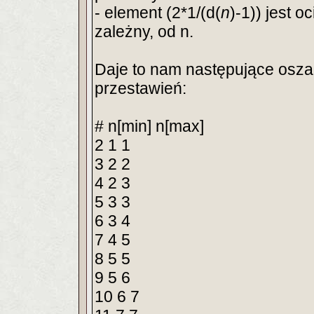
- element (2*1/(d(
n
)-1)) jest 
zależny, od n.
Daje to nam następujące osz
przestawień:
# n[min] n[max]
2 1 1
3 2 2
4 2 3
5 3 3
6 3 4
7 4 5
8 5 5
9 5 6
10 6 7