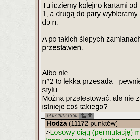
Tu idziemy kolejno kartami od 
1, a drugą do pary wybieramy 
do n.
A po takich ślepych zamianac
przestawień.
...
Albo nie.
n^2 to lekka przesada - pewnie
stylu.
Można przetestować, ale nie z
istnieje coś takiego?
14-07-2012 15:50
Hodża
(11172 punktów)
>
Losowy ciąg (permutację) 