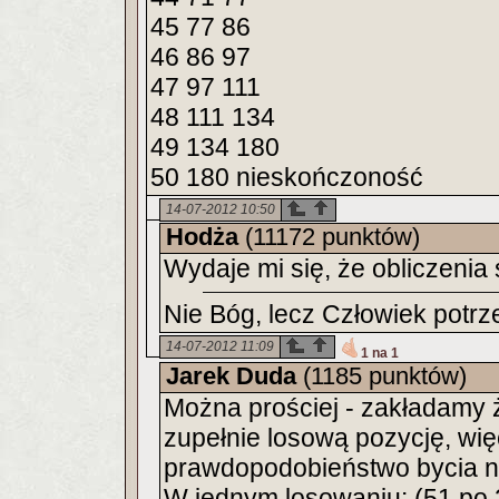
45 77 86
46 86 97
47 97 111
48 111 134
49 134 180
50 180 nieskończoność
14-07-2012 10:50
Hodża
(11172 punktów)
Wydaje mi się, że obliczeni
Nie Bóg, lecz Człowiek potrz
14-07-2012 11:09
1 na 1
Jarek Duda
(1185 punktów)
Można prościej - zakładamy 
zupełnie losową pozycję, wię
prawdopodobieństwo bycia 
W jednym losowaniu: (51 po 