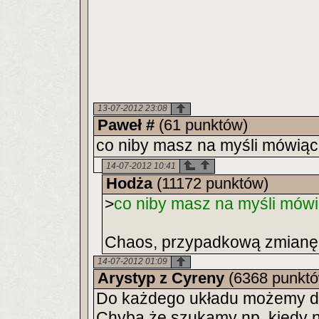
13-07-2012 23:08
Paweł #
(61 punktów)
co niby masz na myśli mówiąc ,
14-07-2012 10:41
Hodża
(11172 punktów)
>
co niby masz na myśli mówią
Chaos, przypadkową zmianę 
14-07-2012 01:09
Arystyp z Cyreny
(6368 punktó
Do każdego układu możemy do
Chyba że szukamy np. kiedy 