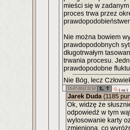
mieści się w zadanym 
proces trwa przez okre
prawdopodobieństwem
Nie można bowiem wy
prawdopodobnych sytuac
długotrwałym tasowan
trwania procesu. Jedna
prawdopodobne fluktua
Nie Bóg, lecz Człowie
15-07-2012 11:52
1 na 1
Jarek Duda
(1185 pu
Ok, widzę że słuszn
odpowiedź w tym wąt
wylosowanie karty oz
zmieniona, co wyróż