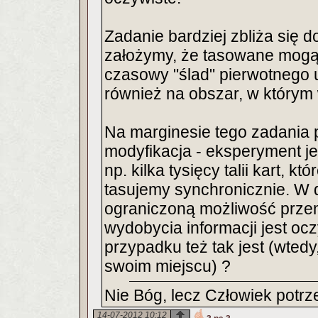
Zadanie bardziej zbliża się d
założymy, że tasowane mogą 
czasowy "ślad" pierwotnego 
również na obszar, w którym
Na marginesie tego zadania p
modyfikacja - eksperyment je
np. kilka tysięcy talii kart, 
tasujemy synchronicznie. W d
ograniczoną możliwość przem
wydobycia informacji jest oc
przypadku też tak jest (wtedy
swoim miejscu) ?
Nie Bóg, lecz Człowiek potrz
14-07-2012 10:12