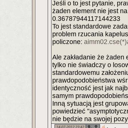
Jeśli o to jest pytanie, 
żaden element nie jest na
0.36787944117144233
To jest standardowe zada
problem rzucania kapelusz
policzone:
aimm02.cse(*)a
Ale zakładanie że żaden e
tylko nie świadczy o loso
standardowemu założeniu
prawdopodobieństwa wśró
identyczność jest jak najb
samym prawdopodobieństw
Inną sytuacją jest grupow
powiedzieć "asymptotycz
nie będzie na swojej pozyc
14-07-2012 23:42