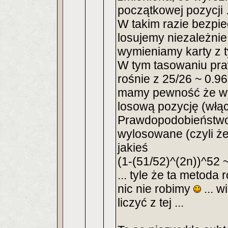
początkowej pozycji .
W takim razie bezpie
losujemy niezależnie
wymieniamy karty z ty
W tym tasowaniu pr
rośnie z 25/26 ~ 0.9
mamy pewność że wyl
losową pozycję (włąc
Prawdopodobieństwo 
wylosowane (czyli że
jakieś
(1-(51/52)^(2n))^52 ~
... tyle że ta metoda
nic nie robimy
... 
liczyć z tej ...