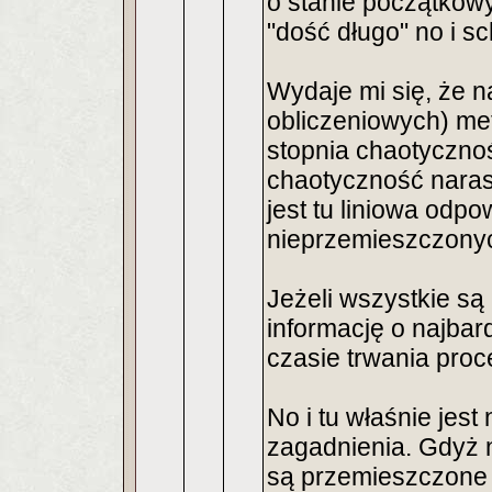
o stanie początkowy
"dość długo" no i s
Wydaje mi się, że 
obliczeniowych) met
stopnia chaotycznoś
chaotyczność naras
jest tu liniowa odpo
nieprzemieszczonyc
Jeżeli wszystkie s
informację o najba
czasie trwania proc
No i tu właśnie jes
zagadnienia. Gdyż n
są przemieszczone