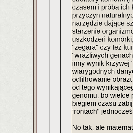
czasem i próba ich 
przyczyn naturalny
narzędzie dające s
starzenie organizmó
uszkodzeń komórki,
"zegara" czy też k
"wrażliwych genach"
inny wynik krzywej 
wiarygodnych danyc
odfiltrowanie obraz
od tego wynikająceg
genomu, bo wielce 
biegiem czasu zabij
frontach" jednocześ
No tak, ale matema