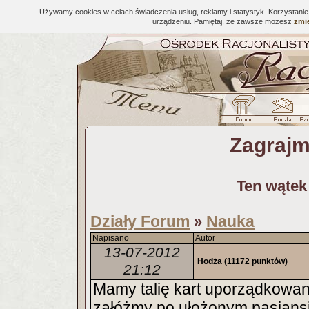
Używamy cookies w celach świadczenia usług, reklamy i statystyk. Korzystani
urządzeniu. Pamiętaj, że zawsze możesz
zmie
Zagrajm
Ten wątek
Działy Forum
Nauka
»
Napisano
Autor
13-07-2012
Hodża
(11172 punktów)
21:12
Mamy talię kart uporządkowaną
załóżmy po ułożonym pasjans