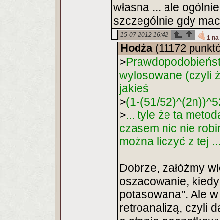
własna ... ale ogólni
szczególnie gdy macie
15-07-2012 16:42
1 na
Hodża
(11172 punkt
>
Prawdopodobieństw
wylosowane (czyli ż
jakieś
>
(1-(51/52)^(2n))^5
>
... tyle że ta meto
czasem nic nie rob
można liczyć z tej ..
Dobrze, załóżmy wi
oszacowanie, kiedy 
potasowana". Ale w
retroanalizą, czyli d