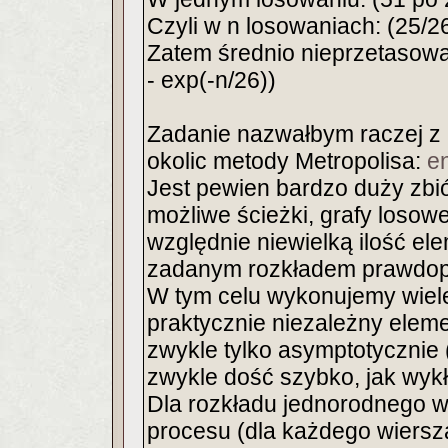
Czyli w n losowaniach: (25/2
Zatem średnio nieprzetasowa
- exp(-n/26))
Zadanie nazwałbym raczej z 
okolic metody Metropolisa:
en
Jest pewien bardzo duży zbió
możliwe ścieżki, grafy losowe
względnie niewielką ilość el
zadanym rozkładem prawdop
W tym celu wykonujemy wiele
praktycznie niezależny eleme
zwykle tylko asymptotycznie (
zwykle dość szybko, jak wykł
Dla rozkładu jednorodnego w
procesu (dla każdego wiersz