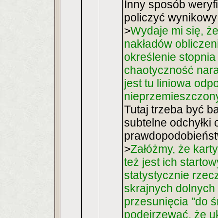
Inny sposób weryfi
policzyć wynikowy
>
Wydaje mi się, ż
nakładów obliczen
określenie stopnia
chaotyczność nara
jest tu liniowa odp
nieprzemieszczony
Tutaj trzeba być b
subtelne odchyłki
prawdopodobieństw
>
Załóżmy, że kart
też jest ich startow
statystycznie rzec
skrajnych dolnych
przesunięcia "do 
podejrzewać, że uk