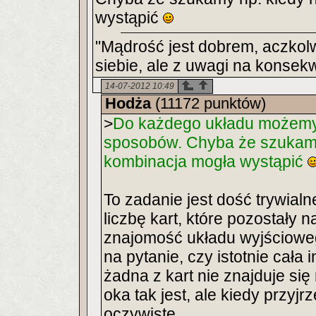
wystąpić
"Mądrość jest dobrem, aczkol
siebie, ale z uwagi na konsek
14-07-2012 10:49
Hodża
(11172 punktów)
>
Do każdego układu możemy 
sposobów. Chyba że szukamy
kombinacja mogła wystąpić
To zadanie jest dość trywial
liczbę kart, które pozostały
znajomość układu wyjścioweg
na pytanie, czy istotnie cała
żadna z kart nie znajduje si
oka tak jest, ale kiedy przyjrz
oczywiste.