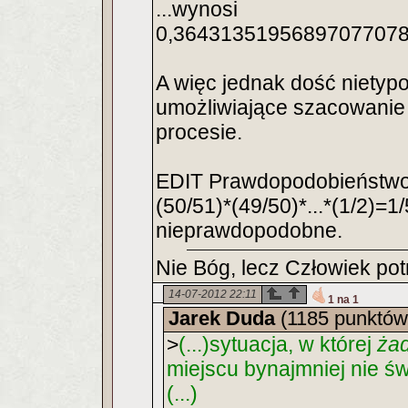
...wynosi
0,3643135195689707707
A więc jednak dość nietyp
umożliwiające szacowanie 
procesie.
EDIT Prawdopodobieństwo to
(50/51)*(49/50)*...*(1/2)=1
nieprawdopodobne.
Nie Bóg, lecz Człowiek pot
14-07-2012 22:11
1 na 1
Jarek Duda
(1185 punktów
>
(...)sytuacja, w której
ża
miejscu bynajmniej nie św
(...)