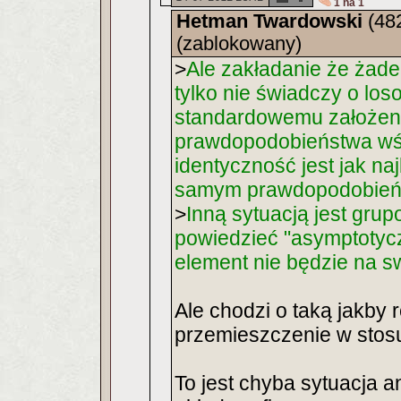
1 na 1
Hetman Twardowski
(48
(zablokowany)
>
Ale zakładanie że żaden
tylko nie świadczy o los
standardowemu założeni
prawdopodobieństwa wśr
identyczność jest jak na
samym prawdopodobieńst
>
Inną sytuacją jest grup
powiedzieć "asymptotyc
element nie będzie na sw
Ale chodzi o taką jakby 
przemieszczenie w stosu
To jest chyba sytuacja 