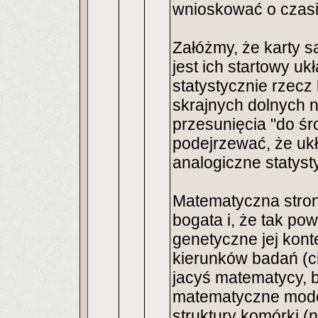
wnioskować o czasi
Załóżmy, że karty s
jest ich startowy ukł
statystycznie rzecz
skrajnych dolnych 
przesunięcia "do ś
podejrzewać, że ukł
analogiczne statyst
Matematyczna stron
bogata i, że tak p
genetyczne jej kont
kierunków badań (ci
jacyś matematycy, bo
matematyczne mode
struktury komórki (