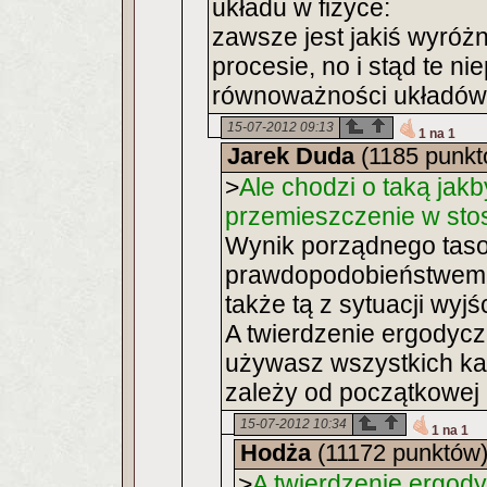
układu w fizyce:
zawsze jest jakiś wyróż
procesie, no i stąd te n
równoważności układów
15-07-2012 09:13
1 na 1
Jarek Duda
(1185 punkt
>
Ale chodzi o taką jakb
przemieszczenie w stos
Wynik porządnego tas
prawdopodobieństwem 1
także tą z sytuacji wyjś
A twierdzenie ergodycz
używasz wszystkich kar
zależy od początkowej 
15-07-2012 10:34
1 na 1
Hodża
(11172 punktów
>
A twierdzenie ergody