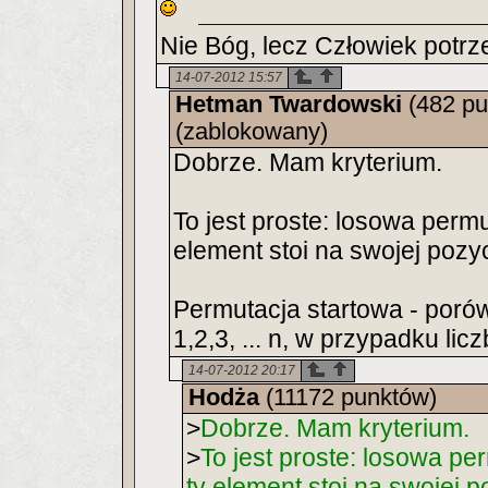
Nie Bóg, lecz Człowiek potrz
14-07-2012 15:57
Hetman Twardowski
(482 pu
(zablokowany)
Dobrze. Mam kryterium.
To jest proste: losowa permu
element stoi na swojej pozycj
Permutacja startowa - poró
1,2,3, ... n, w przypadku licz
14-07-2012 20:17
Hodża
(11172 punktów)
>
Dobrze. Mam kryterium.
>
To jest proste: losowa per
ty element stoi na swojej po