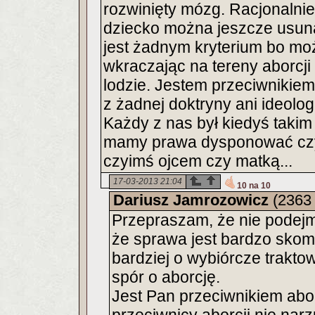
rozwinięty mózg. Racjonalnie
dziecko można jeszcze usuną
jest żadnym kryterium bo moż
wkraczając na tereny aborcj
lodzie. Jestem przeciwnikiem
z żadnej doktryny ani ideolog
Każdy z nas był kiedyś takim
mamy prawa dysponować czyi
czyimś ojcem czy matką...
17-03-2013 21:04
10 na 10
Dariusz Jamrozowicz
(2363
Przepraszam, że nie podejm
że sprawa jest bardzo skom
bardziej o wybiórcze trakto
spór o aborcję.
Jest Pan przeciwnikiem abor