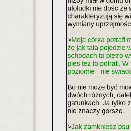
niżby miał w domu uf
ufoludki nie dość że 
charakteryzują się w
wymiany uprzejmości
>
Moja córka potrafi 
że jak tata pojedzie
schodach to piętro w
pies też to potrafi.
poziomie - nie świadc
Bo nie może być mo
dwóch różnych, dale
gatunkach. Ja tylko 
nie znaczy gorsze.
>
Jak zamkniesz psu p