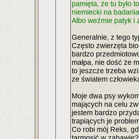
pamięta, że tu było t
niemiecki na badania
Albo weźmie patyk i
Generalnie, z tego t
Często zwierzęta bio
bardzo przedmiotowo
małpa, nie dość że m
to jeszcze trzeba wz
ze światem człowiek
Moje dwa psy wykom
mających na celu zw
jestem bardzo przyd
trapiących je proble
Co robi mój Reks, g
tarmosić w zabawie? A