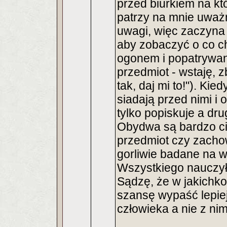
przed biurkiem na k
patrzy na mnie uważn
uwagi, więc zaczyna 
aby zobaczyć o co ch
ogonem i popatrywan
przedmiot - wstaję, zb
tak, daj mi to!"). Ki
siadają przed nimi i 
tylko popiskuje a dru
Obydwa są bardzo ci
przedmiot czy zachow
gorliwie badane na 
Wszystkiego nauczył
Sądzę, że w jakichko
szansę wypaść lepiej
człowieka a nie z nim