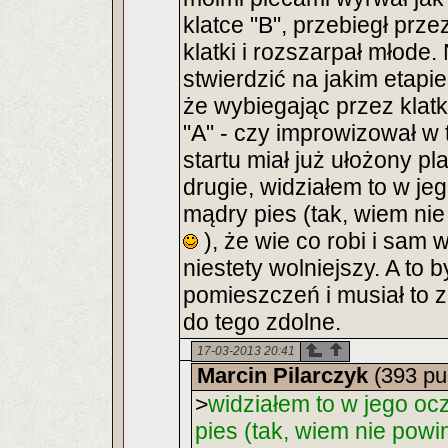
klatce "B", przebiegł prz
klatki i rozszarpał młode
stwierdzić na jakim etap
że wybiegając przez klatk
"A" - czy improwizował w
startu miał już ułożony p
drugie, widziałem to w je
mądry pies (tak, wiem ni
), że wie co robi i sam 
niestety wolniejszy. A to 
pomieszczeń i musiał to z
do tego zdolne.
17-03-2013 20:41
Marcin Pilarczyk
(393 pu
>
widziałem to w jego oc
pies (tak, wiem nie pow