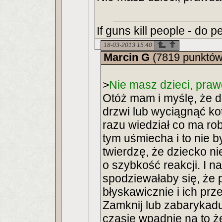
If guns kill people - do 
18-03-2013 15:40
Marcin G
(7819 punktów
>
Nie masz dzieci, pra
Otóż mam i myślę, że d
drzwi lub wyciągnąć ko
razu wiedział co ma rob
tym uśmiecha i to nie 
twierdzę, że dziecko ni
o szybkość reakcji. I 
spodziewałaby się, że
błyskawicznie i ich prz
Zamknij lub zabarykadu
czasie wpadnie na to 