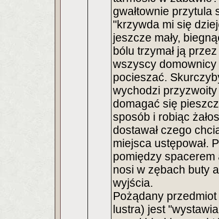
gwałtownie przytula 
"krzywda mi się dzie
jeszcze mały, biegną
bólu trzymał ją przez
wszyscy domownicy z
pocieszać. Skurczybyk
wychodzi przyzwoity 
domagać się pieszcz
sposób i robiąc żał
dostawał czego chcia
miejsca ustępował. Pr
pomiędzy spacerem a
nosi w zębach buty ak
wyjścia.
Pożądany przedmiot
lustra) jest "wystawia