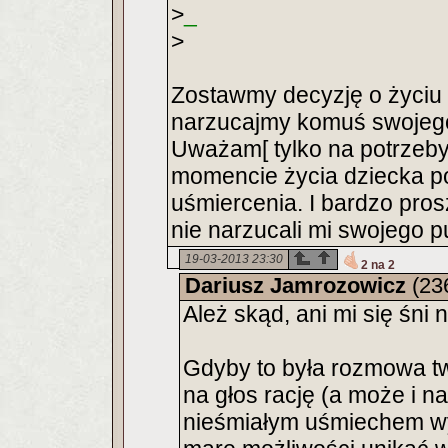
>
_
>
Zostawmy decyzję o życiu 
narzucajmy komuś swojego
Uważam[ tylko na potrzeby
momencie życia dziecka p
uśmiercenia. I bardzo pro
nie narzucali mi swojego p
19-03-2013 23:30
2 na 2
Dariusz Jamrozowicz
(23
Ależ skąd, ani mi się śni
Gdyby to była rozmowa t
na głos rację (a może i na
nieśmiałym uśmiechem wyco