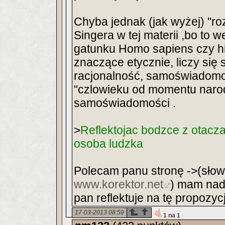
Chyba jednak (jak wyżej) "ro
Singera w tej materii ,bo to
gatunku Homo sapiens czy hi
znaczące etycznie, liczy się 
racjonalność, samoświadomo
"czlowieku od momentu narod
samoświadomości .
>
Reflektojac bodzce z otacza
osoba ludzka
Polecam panu stronę ->(słown
www.korektor.net
) mam nadz
pan reflektuje na tę propozycj
17-03-2013 08:59
1 na 1