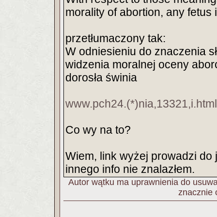
morality of abortion, any fetus
przetłumaczony tak:
W odniesieniu do znaczenia sło
widzenia moralnej oceny aborcj
dorosła świnia
www.pch24.(*)nia,13321,i.ht
Co wy na to?
Wiem, link wyżej prowadzi do j
innego info nie znalazłem.
Autor wątku ma uprawnienia do usuwan
znacznie 