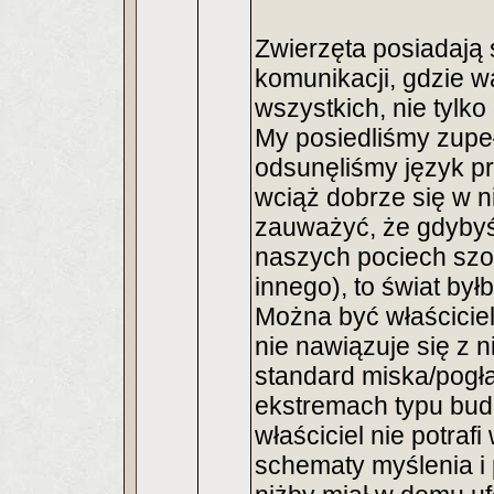
Zwierzęta posiadają 
komunikacji, gdzie w
wszystkich, nie tylk
My posiedliśmy zupeł
odsunęliśmy język pr
wciąż dobrze się w ni
zauważyć, że gdybyś
naszych pociech szo
innego), to świat by
Można być właściciel
nie nawiązuje się z 
standard miska/pogła
ekstremach typu bud
właściciel nie potraf
schematy myślenia i p