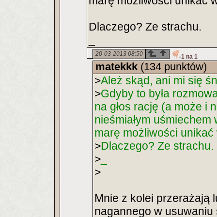
marę możliwości unikać w
Dlaczego? Ze strachu.
_
20-03-2013 08:50
-1 na 1
matekkk
(134 punktów)
>
Ależ skąd, ani mi się 
>
Gdyby to była rozmowa
na głos rację (a może i n
nieśmiałym uśmiechem wyc
marę możliwości unikać 
>
Dlaczego? Ze strachu.
>
_
>
Mnie z kolei przerażają 
nagannego w usuwaniu s