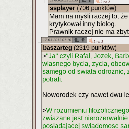
17-03-2013 15:39
2 na 2
ssplayer
(706 punktów)
Mam na myśli raczej to, ż
krytykował inny biolog.
Prawnik raczej nie ma zbyt 
17-03-2013 01:10
2 na 2
baszarteg
(2319 punktów)
>
"Ja" czyli Rafal, Jozek, Ba
wlasnego bycia, zycia, obcowa
samego od swiata odroznic, z
potrafi.
Noworodek czy nawet dwu letn
>
W rozumieniu filozoficznego
zwiazane jest nierozerwalnie
posiadajacej swiadomosc sa