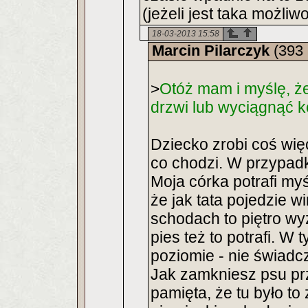
(jeżeli jest taka możliw
18-03-2013 15:58
Marcin Pilarczyk
(393 
>
Otóż mam i myślę, że
drzwi lub wyciągnąć k
Dziecko zrobi coś więc
co chodzi. W przypadk
Moja córka potrafi my
że jak tata pojedzie 
schodach to piętro wy
pies też to potrafi. 
poziomie - nie świadczy
Jak zamkniesz psu prz
pamięta, że tu było to