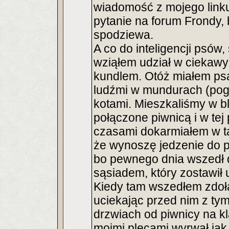
wiadomość z mojego linku
pytanie na forum Frondy, 
spodziewa.
A co do inteligencji psów,
wziąłem udział w ciekaw
kundlem. Otóż miałem psa
ludźmi w mundurach (pogry
kotami. Mieszkaliśmy w bl
połączone piwnicą i w tej 
czasami dokarmiałem w t
że wynoszę jedzenie do p
bo pewnego dnia wszedł d
sąsiadem, który zostawił u
Kiedy tam wszedłem zdoła
uciekając przed nim z ty
drzwiach od piwnicy na kl
moimi plecami wyrwał jak 