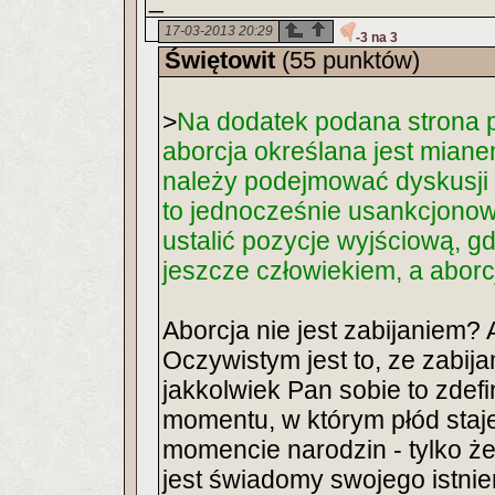
17-03-2013 20:29
-3 na 3
Świętowit
(55 punktów)
>
Na dodatek podana strona p
aborcja określana jest miane
należy podejmować dyskusji p
to jednocześnie usankcjonowa
ustalić pozycje wyjściową, gdy
jeszcze człowiekiem, a aborcj
Aborcja nie jest zabijaniem
Oczywistym jest to, ze zabij
jakkolwiek Pan sobie to zdefin
momentu, w którym płód staje
momencie narodzin - tylko ż
jest świadomy swojego istnie