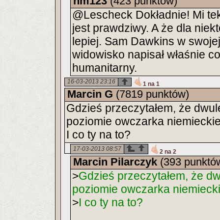
nm123
(423 punktów)
@Lescheck Dokładnie! Mi te
jest prawdziwy. A że dla niek
lepiej. Sam Dawkins w swoje
widowisko napisał właśnie co
humanitarny.
16-03-2013 23:16
1 na 1
Marcin G
(7819 punktów)
Gdzieś przeczytałem, że dwulet
poziomie owczarka niemiecki
I co ty na to?
17-03-2013 08:57
2 na 2
Marcin Pilarczyk
(393 punktó
>
Gdzieś przeczytałem, że dwu
poziomie owczarka niemieck
>
I co ty na to?