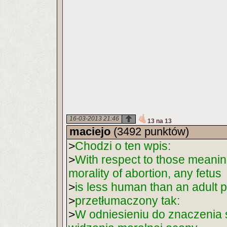
16-03-2013 21:46
13 na 13
maciejo
(3492 punktów)
>
Chodzi o ten wpis:
>
With respect to those meaning
morality of abortion, any fetus
>
is less human than an adult p
>
przetłumaczony tak:
>
W odniesieniu do znaczenia sł