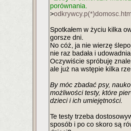
porównania.
>
odkrywcy.p(*)domosc.htm
Spotkałem w życiu kilka o
gorsze dni.
No cóż, ja nie wierzę śle
nie raz badała i udowadnia
Oczywiście spróbuję znale
ale już na wstępie kilka rz
By móc zbadać psy, nauko
możliwości testy, które pi
dzieci i ich umiejętności.
Te testy trzeba dostosowyw
sposób i po co skoro są ró