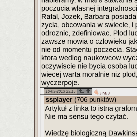
nabieramy, w miare stawania s
poczucia wlasnej integralnosci
Rafal, Jozek, Barbara posiad
zycia, obcowania w swiecie, i
odroznic, zdefiniowac. Plod lud
zawsze mowia o czlowieku ja
nie od momentu poczecia. Stad 
ktora wedlog naukowcow wyc
oczywiscie nie bycia osoba lud
wiecej warta moralnie niz plo
wyczerpoje.
16-03-2013 23:15
3 na 3
ssplayer
(706 punktów)
Artykuł z linka to istna grafo
Nie ma sensu tego czytać.
Wiedzę biologiczną Dawkinsa 