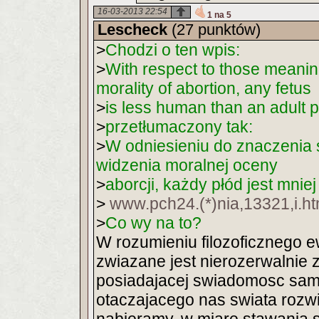
16-03-2013 22:54
1 na 5
Lescheck
(27 punktów)
>
Chodzi o ten wpis:
>
With respect to those meaning
morality of abortion, any fetus
>
is less human than an adult p
>
przetłumaczony tak:
>
W odniesieniu do znaczenia sł
widzenia moralnej oceny
>
aborcji, każdy płód jest mniej
>
www.pch24.(*)nia,13321,i.
>
Co wy na to?
W rozumieniu filozoficznego e
zwiazane jest nierozerwalnie 
posiadajacej swiadomosc same
otaczajacego nas swiata rozwi