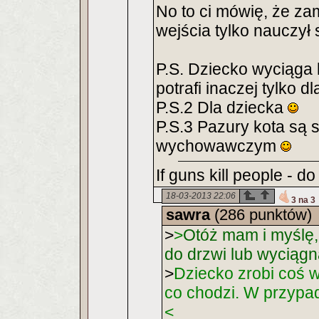
No to ci mówię, że za
wejścia tylko nauczył
P.S. Dziecko wyciąga k
potrafi inaczej tylko 
P.S.2 Dla dziecka
P.S.3 Pazury kota są
wychowawczym
If guns kill people - 
18-03-2013 22:06
3 na 3
sawra
(286 punktów)
>
>
Otóż mam i myślę,
do drzwi lub wyciągn
>
Dziecko zrobi coś w
co chodzi. W przypad
<