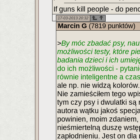
If guns kill people - do pe
17-03-2013 20:32
Marcin G
(7819 punktów)
>
By móc zbadać psy, nau
możliwości testy, które p
badania dzieci i ich umiej
do ich możliwości - pytani
równie inteligentne a czas
ale np. nie widzą kolorów.
Nie zamieściłem tego wpi
tym czy psy i dwulatki są 
autora wątku jakoś specja
powinien, moim zdaniem, 
nieśmiertelną duszę wst
zapłodnieniu. Jest on dla