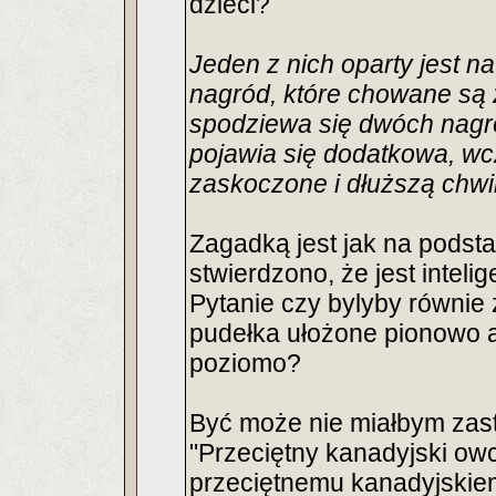
dzieci?
Jeden z nich oparty jest 
nagród, które chowane są z
spodziewa się dwóch nagród
pojawia się dodatkowa, wc
zaskoczone i dłuższą chwi
Zagadką jest jak na pods
stwierdzono, że jest intelig
Pytanie czy bylyby równie
pudełka ułożone pionowo a
poziomo?
Być może nie miałbym zast
"Przeciętny kanadyjski owc
przeciętnemu kanadyjskie