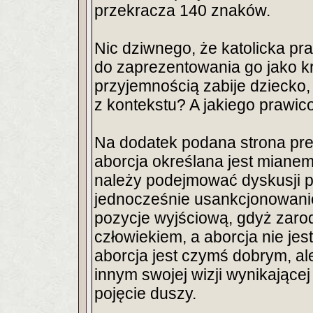
przekracza 140 znaków.
Nic dziwnego, że katolicka p
do zaprezentowania go jako kr
przyjemnością zabije dziecko, 
z kontekstu? A jakiego prawi
Na dodatek podana strona pre
aborcja określana jest mianem
należy podejmować dyskusji prz
jednocześnie usankcjonowanie 
pozycje wyjściową, gdyż zarode
człowiekiem, a aborcja nie jest
aborcja jest czymś dobrym, al
innym swojej wizji wynikającej z
pojęcie duszy.
_