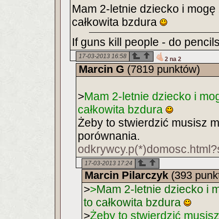
Mam 2-letnie dziecko i mogę 
całkowita bzdura
If guns kill people - do penci
17-03-2013 16:58
2 na 2
Marcin G
(7819 punktów)
>
Mam 2-letnie dziecko i mo
całkowita bzdura
Żeby to stwierdzić musisz m
porównania.
odkrywcy.p(*)domosc.html?
17-03-2013 17:24
Marcin Pilarczyk
(393 punk
>
>
Mam 2-letnie dziecko i 
to całkowita bzdura
>
Żeby to stwierdzić musis