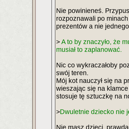
Nie powinieneś. Przypu
rozpoznawali po minach
prezentów a nie jedneg
>
A to by znaczyło, że m
musiał to zaplanować.
Nic co wykraczałoby po
swój teren.
Mój kot nauczył się na 
wieszając się na klamce
stosuje tę sztuczkę na 
>
Dwuletnie dziecko nie j
Nie masz dzieci, prawd