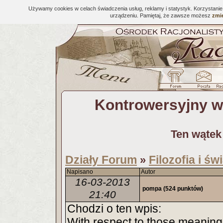
Używamy cookies w celach świadczenia usług, reklamy i statystyk. Korzystani
urządzeniu. Pamiętaj, że zawsze możesz
zmie
Kontrowersyjny w
Ten wątek
Działy Forum
Filozofia i ś
»
Napisano
Autor
16-03-2013
pompa
(524 punktów)
21:40
Chodzi o ten wpis:
With respect to those meanings