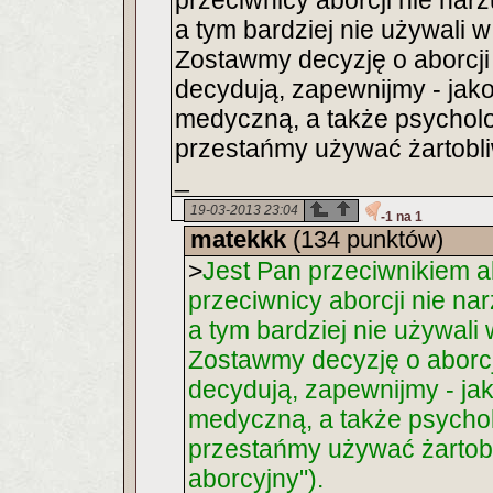
przeciwnicy aborcji nie nar
a tym bardziej nie używali 
Zostawmy decyzję o aborcji 
decydują, zapewnijmy - jako
medyczną, a także psychologi
przestańmy używać żartobli
_
19-03-2013 23:04
-1 na 1
matekkk
(134 punktów)
>
Jest Pan przeciwnikiem ab
przeciwnicy aborcji nie na
a tym bardziej nie używal
Zostawmy decyzję o aborcji
decydują, zapewnijmy - jak
medyczną, a także psycholog
przestańmy używać żartob
aborcyjny").