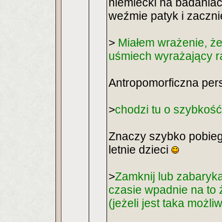
niemiecki na badaniac
weźmie patyk i zaczn
>
Miałem wrażenie, że 
uśmiech wyrażający 
Antropomorficzna pers
>
chodzi tu o szybkość 
Znaczy szybko pobiegł
letnie dzieci
>
Zamknij lub zabaryka
czasie wpadnie na to
(jeżeli jest taka możli