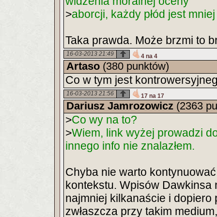
widzenia moralnej oceny
>
aborcji, każdy płód jest mniej
Taka prawda. Może brzmi to bru
16-03-2013 21:49
4 na 4
Artaso
(380 punktów)
Co w tym jest kontrowersyjne
16-03-2013 21:56
17 na 17
Dariusz Jamrozowicz
(2363 pu
>
Co wy na to?
>
Wiem, link wyżej prowadzi do 
innego info nie znalazłem.
Chyba nie warto kontynuować 
kontekstu. Wpisów Dawkinsa n
najmniej kilkanaście i dopiero 
zwłaszcza przy takim medium