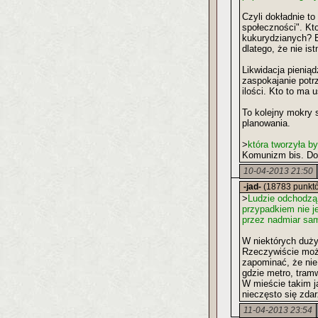
Czyli dokładnie t
społeczności". Kto
kukurydzianych? B
dlatego, że nie is
Likwidacja pienią
zaspokajanie potrz
ilości. Kto to ma
To kolejny mokry 
planowania.
>
która tworzyła b
Komunizm bis. Dok
10-04-2013 21:50
-jad-
(18783 punkt
>
Ludzie odchodzą 
przypadkiem nie 
przez nadmiar sa
W niektórych dużyc
Rzeczywiście moż
zapominać, że nie
gdzie metro, tramw
W mieście takim j
nieczęsto się zdar
11-04-2013 23:54