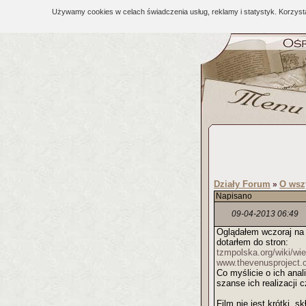
Używamy cookies w celach świadczenia usług, reklamy i statystyk. Korzys
Działy Forum
O wsz
»
Napisano
09-04-2013 06:49
Oglądałem wczoraj na 
dotarłem do stron:
tzmpolska.org/wiki/wi
www.thevenusproject.
Co myślicie o ich ana
szanse ich realizacji c
Film nie jest krótki,