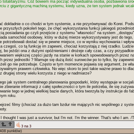
do totalitaryzmu. Cóż bowiem ma począć indywidualna osoba, pozbawiona śr
rciu z gigantyczną machiną systemu, kiedy uzna, że ten system jednak wcal
ć dokładnie o co chodzi w tym systemie, a nie przyrównywać do Korei. Po
e przyszłych pokoleń tego, że chęć wykorzystania funkcji jakiegoś przedmiotu
ią posiadania go czyli przejście z systemu "własności" na system ,,dostępu
iada samochód osobowy, który w dużej mierze wykorzystywany jest do tego,
zie potrzebowali dostać się w pewne miejsce, co w wyniku wychowania i wpły
ia czegoś, co tą funkcję im zapewni, chociaż korzystają z niej rzadko. Ludzi
j, bo jeździ ona z dużymi opóźnieniami i drożeje cały czas, a czy przypadkie
aniem większej części jazdy na stanie w korkach spowodowanych przez 
przez jednostki ? Marnuje się dużą ilość surowców po to tylko, by zapewn
eżeli go nie potrzebuje. Często w tym momencie pojawia się argument, że wł
ywalnym prawem człowieka. No więc skoro to jest takie ważne prawo to dlacz
z drugiej strony wielu korzysta z niego w nadmiarze?
ego jak system centralnego planowania gospodarki, który występuje w socjali
e zbieranie informacji z całej społeczności o tym ile potrzeba, ile się zużywa
anie tego w jednej wielkiej bazie danych, która tworzyła by instrukcje do fabr
nym roku.
ejrzeć filmy (chociaż za dużo tam bzdur nie mających nic wspólnego z syst
poty.
 I thought I was just a survivor, but I'm not. I'm the winner. That's who I a
3 na 3
408 punktów)