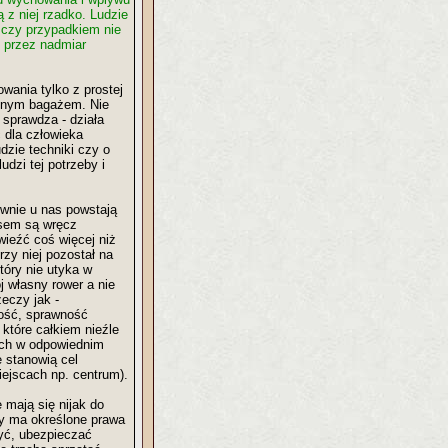
 z niej rzadko. Ludzie
a czy przypadkiem nie
 przez nadmiar
wania tylko z prostej
lonym bagażem. Nie
 sprawdza - działa
 dla człowieka
zie techniki czy o
dzi tej potrzeby i
wnie u nas powstają
asem są wręcz
ieźć coś więcej niż
zy niej pozostał na
tóry nie utyka w
j własny rower a nie
eczy jak -
tość, sprawność
które całkiem nieźle
 ich w odpowiednim
e stanowią cel
iejscach np. centrum).
 mają się nijak do
zy ma określone prawa
yć, ubezpieczać