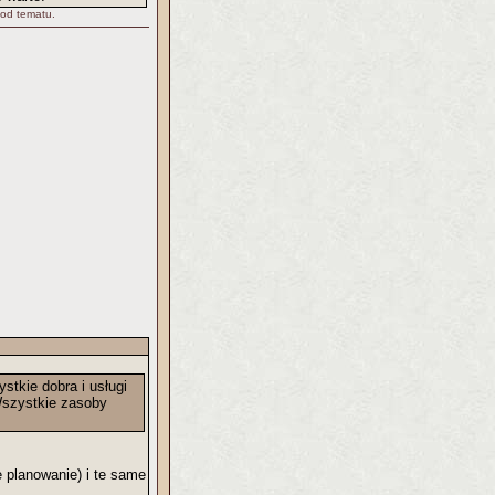
 od tematu.
tkie dobra i usługi
 Wszystkie zasoby
e planowanie) i te same