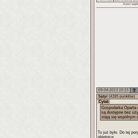
Autor wątk
09-04-2013 10:15
Satyr
(4285 punktów)
Cytat:
Gospodarka Oparta 
są dostępne bez uży
stają się wspólnym 
To już było. Do tej p
obietnice.