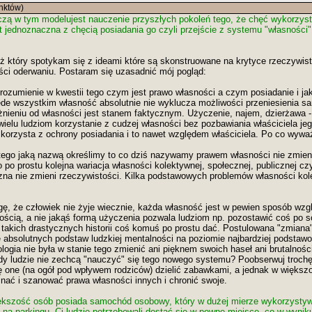
nktów)
ą w tym modelujest nauczenie przyszłych pokoleń tego, że chęć wykorzysta
st jednoznaczna z chęcią posiadania go czyli przejście z systemu "własności
uż który spotykam się z ideami które są skonstruowane na krytyce rzeczywis
ości oderwaniu. Postaram się uzasadnić mój pogląd:
orozumienie w kwestii tego czym jest prawo własności a czym posiadanie i ja
zede wszystkim własność absolutnie nie wyklucza możliwości przeniesienia s
żnieniu od własności jest stanem faktycznym. Użyczenie, najem, dzierżawa - 
wielu ludziom korzystanie z cudzej własności bez pozbawiania właściciela je
korzysta z ochrony posiadania i to nawet względem właściciela. Po co wywa
 tego jaką nazwą określimy to co dziś nazywamy prawem własności nie zmieni 
 po prostu kolejna wariacja własności kolektywnej, społecznej, publicznej czy
na nie zmieni rzeczywistości. Kilka podstawowych problemów własności kol
gę, że człowiek nie żyje wiecznie, każda własność jest w pewien sposób wzg
snością, a nie jakąś formą użyczenia pozwala ludziom np. pozostawić coś po 
 takich drastycznych historii coś komuś po prostu dać. Postulowana "zmiana
 absolutnych podstaw ludzkiej mentalności na poziomie najbardziej podstaw
ologia nie była w stanie tego zmienić ani pięknem swoich haseł ani brutalności
dy ludzie nie zechcą "nauczyć" się tego nowego systemu? Poobserwuj troch
 się one (na ogół pod wpływem rodziców) dzielić zabawkami, a jednak w więks
znać i szanować prawa własności innych i chronić swoje.
ększość osób posiada samochód osobowy, który w dużej mierze wykorzystywa
na parkingu. Ci ludzie potrzebowali dostać się w pewne miejsce, co w wyni