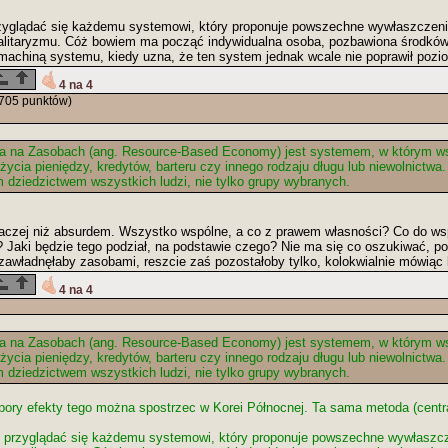
rzyglądać się każdemu systemowi, który proponuje powszechne wywłaszczenie
talitaryzmu. Cóż bowiem ma począć indywidualna osoba, pozbawiona środkó
 machiną systemu, kiedy uzna, że ten system jednak wcale nie poprawił pozio
4 na 4
705 punktów)
a na Zasobach (ang. Resource-Based Economy) jest systemem, w którym wsz
życia pieniędzy, kredytów, barteru czy innego rodzaju długu lub niewolnictw
m dziedzictwem wszystkich ludzi, nie tylko grupy wybranych.
aczej niż absurdem. Wszystko wspólne, a co z prawem własności? Co do wspó
? Jaki będzie tego podział, na podstawie czego? Nie ma się co oszukiwać, p
zawładnęłaby zasobami, reszcie zaś pozostałoby tylko, kolokwialnie mówiąc 
4 na 4
a na Zasobach (ang. Resource-Based Economy) jest systemem, w którym wsz
życia pieniędzy, kredytów, barteru czy innego rodzaju długu lub niewolnictw
m dziedzictwem wszystkich ludzi, nie tylko grupy wybranych.
j pory efekty tego można spostrzec w Korei Północnej. Ta sama metoda (centra
e przyglądać się każdemu systemowi, który proponuje powszechne wywłaszcz