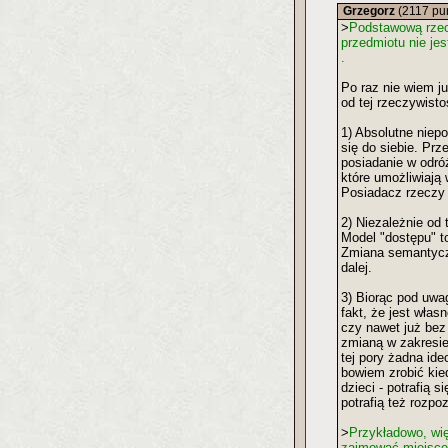
Grzegorz
(2117 pu
>
Podstawową rzecz
przedmiotu nie je
.
Po raz nie wiem j
od tej rzeczywist
1) Absolutne niep
się do siebie. Pr
posiadanie w odró
które umożliwiają 
Posiadacz rzeczy 
2) Niezależnie od
Model "dostępu" to
Zmiana semantycz
dalej.
3) Biorąc pod uwa
fakt, że jest wła
czy nawet już bez
zmianą w zakresie
tej pory żadna ide
bowiem zrobić kie
dzieci - potrafią
potrafią też rozpo
>
Przykładowo, wi
zajmować miejsce 