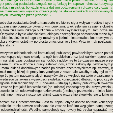
 z potrzebą posiadania czegoś, co tą funkcję im zapewni, chociaż korzystają
ikacji miejskiej, bo jeździ ona z dużymi opóźnieniami i drożeje cały czas, 
ane marnowaniem większej części jazdy na stanie w korkach spowodowanych
ych używanych przez jednostki ?
otrzeba posiadania środka transportu nie bierze się z wpływu mediów i wycho
zczania się pomiędzy określonymi punktami, w określonym czasie, z okreś
ą zrealizuje komunikacja publiczna w stopniu wystarczającym. Tam gdzie się
 Oczywiście bycie właścicielem jakiegoś szczególnego samochodu może być
obie niezależnie od tego czy mówimy o jakimś niesamowicie kosztownym cud
ka z którym jesteśmy po prostu emocjonalnie zżyci. Pytanie - jak pozbawić lu
tysfakcji?
uważyłem odchodzenia od komunikacji publicznej powiedziałbym wręcz przeci
jowe kupuje się nowe składy na ogół ich obłożenie też jest całkiem spore cz
am na jakiś czas odstawiłem samochód i gdyby nie to że czasem muszę przew
asem muszę w drodze z pracy załatwić coś, zrobić zakupy itp. pewnie bym pr
nie mam jakichś dodatkowych zadań po drodze często wybieram np. tramwaj, k
iał trochę bliżej do pracy korzystałbym z roweru ale wolałbym aby był to mó
tego że jestem nauczony złych nawyków ale ze względu na takie prozaiczne rz
iedniego ustawienia wysokości siodełka, konieczność dbałości o jego czys
gólnie stan techniczny itp. Ponownie - istnieją systemy publicznych rowerów 
e zawsze jest jakiś ich właściciel (np. miasto) zobowiązany do utrzymywania
pewnienia ich odpowiedniego rozlokowania (trzeba je przewozić z miejsc któr
 niż inne miejsca inaczej po jakimś czasie wszystkie skupiłyby się w kilku m
zam się z przedmówcami - jest to utopia i chyba dobrze bo takie koncepcje
łaściciel to nie zawsze posiadacz ale zawsze ktoś kto względem danej rzec
 i odpowiedzialność. Wspólne samochody czy rowery też trzeba naprawiać, m