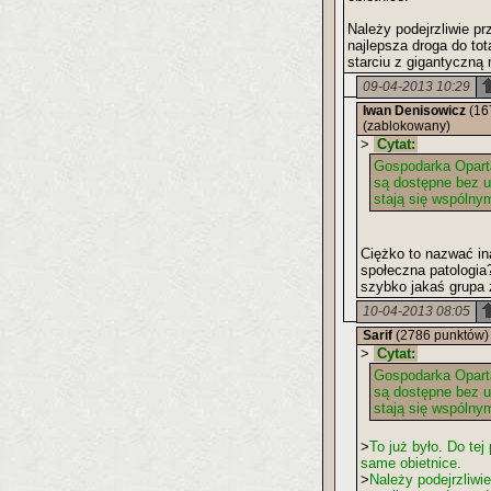
Należy podejrzliwie p
najlepsza droga do to
starciu z gigantyczną
09-04-2013 10:29
Iwan Denisowicz
(16
(zablokowany)
>
Cytat:
Gospodarka Opart
są dostępne bez u
stają się wspólny
Ciężko to nazwać in
społeczna patologia
szybko jakaś grupa 
10-04-2013 08:05
Sarif
(2786 punktów)
>
Cytat:
Gospodarka Opart
są dostępne bez u
stają się wspólny
>
To już było. Do te
same obietnice.
>
Należy podejrzliwi