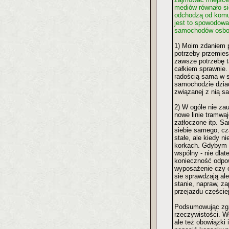
mediów równało się
odchodzą od komun
jest to spowodow
samochodów osbow
1) Moim zdaniem p
potrzeby przemies
zawsze potrzebę t
całkiem sprawnie.
radością samą w s
samochodzie dziad
związanej z nią sa
2) W ogóle nie za
nowe linie tramwa
zatłoczone itp. S
siebie samego, cz
stałe, ale kiedy 
korkach. Gdybym m
wspólny - nie dla
konieczność odpow
wyposażenie czy o
sie sprawdzają al
stanie, napraw, za
przejazdu częściej
Podsumowując zgad
rzeczywistości. W
ale też obowiązki