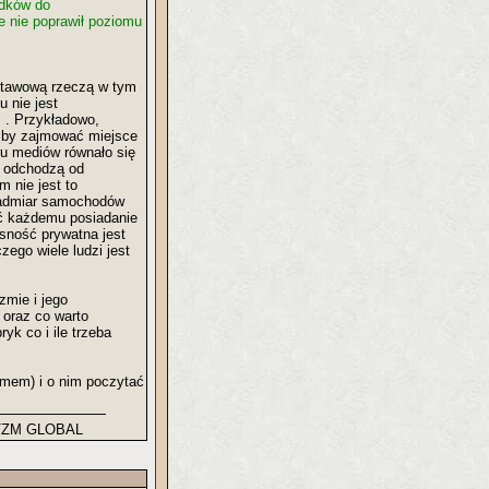
odków do
e nie poprawił poziomu
dstawową rzeczą w tym
 nie jest
" . Przykładowo,
 by zajmować miejsce
wu mediów równało się
e odchodzą od
m nie jest to
nadmiar samochodów
ić każdemu posiadanie
asność prywatna jest
ego wiele ludzi jest
zmie i jego
 oraz co warto
yk co i ile trzeba
emem) i o nim poczytać
m. /TZM GLOBAL