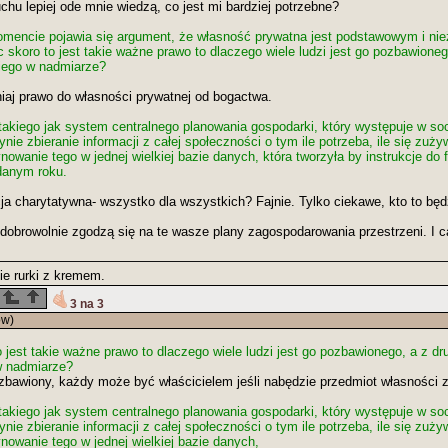
hu lepiej ode mnie wiedzą, co jest mi bardziej potrzebne?
mencie pojawia się argument, że własność prywatna jest podstawowym i n
 skoro to jest takie ważne prawo to dlaczego wiele ludzi jest go pozbawionego
niego w nadmiarze?
niaj prawo do własności prywatnej od bogactwa.
takiego jak system centralnego planowania gospodarki, który występuje w socj
nie zbieranie informacji z całej społeczności o tym ile potrzeba, ile się zuż
owanie tego w jednej wielkiej bazie danych, która tworzyła by instrukcje do fa
danym roku.
cja charytatywna- wszystko dla wszystkich? Fajnie. Tylko ciekawe, kto to będz
dobrowolnie zgodzą się na te wasze plany zagospodarowania przestrzeni. I ca
nie rurki z kremem.
3 na 3
ów)
 jest takie ważne prawo to dlaczego wiele ludzi jest go pozbawionego, a z dru
w nadmiarze?
pozbawiony, każdy może być właścicielem jeśli nabędzie przedmiot własności
takiego jak system centralnego planowania gospodarki, który występuje w socj
nie zbieranie informacji z całej społeczności o tym ile potrzeba, ile się zuż
nowanie tego w jednej wielkiej bazie danych,