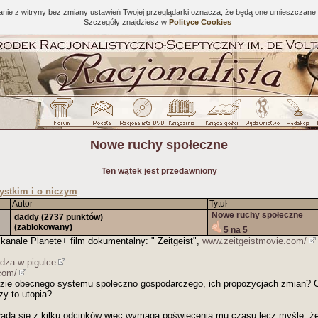
tanie z witryny bez zmiany ustawień Twojej przeglądarki oznacza, że będą one umieszcza
Szczegóły znajdziesz w
Polityce Cookies
Nowe ruchy społeczne
Ten wątek jest przedawniony
ystkim i o niczym
Autor
Tytuł
Nowe ruchy społeczne
daddy
(2737 punktów)
(zablokowany)
5 na 5
kanale Planete+ film dokumentalny: " Zeitgeist",
www.zeitgeistmovie.com/
edza-w-pigulce
com/
lizie obecnego systemu spoleczno gospodarczego, ich propozycjach zmian? Cz
zy to utopia?
 składa się z kilku odcinków więc wymaga poświęcenia mu czasu lecz myślę, że