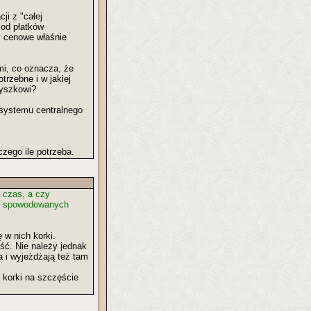
ji z "całej
 od płatków
ły cenowe właśnie
mi, co oznacza, że
trzebne i w jakiej
byszkowi?
 systemu centralnego
zego ile potrzeba.
y czas, a czy
ch spowodowanych
 w nich korki.
ć. Nie należy jednak
 i wyjeżdżają też tam
 korki na szczęście