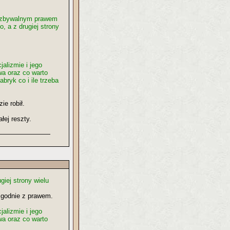
iezbywalnym prawem
, a z drugiej strony
alizmie i jego
ywa oraz co warto
bryk co i ile trzeba
ie robił.
łej reszty.
giej strony wielu
 zgodnie z prawem.
alizmie i jego
ywa oraz co warto