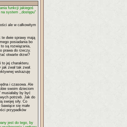
nia funkcji jakiegoś
" na system ,,dostępu"
tości ale w całkowitym
k te dwie sprawy mają
amego posiadania bo
to są rozwiązania,
go prawa do rzeczy.
żać otwarte drzwi?
to jej charakteru.
 jak zwał tak zwał.
ektywnej wskazuję
lędna i czasowa. Ale
sobie swoim dzieciom
" musiałaby by być
owych potrzeb. Jak do
ą swojej siły. Co
ę bawiące się małe
zości przypadków
ny jest do tego, by
ku wychowania i wpływu