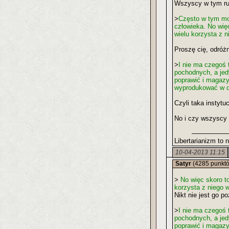
Wszyscy w tym ruc
>
Często w tym mo
człowieka. No więc
wielu korzysta z 
Proszę cię, odróż
>
I nie ma czegoś 
pochodnych, a jedy
poprawić i magazyn
wyprodukować w 
Czyli taka instytu
No i czy wszyscy 
Libertarianizm to 
10-04-2013 11:15
Satyr
(4285 punkt
>
No więc skoro to
korzysta z niego 
Nikt nie jest go 
>
I nie ma czegoś 
pochodnych, a jedy
poprawić i magazy