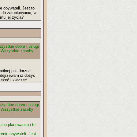
 obywateli. Jest to
w do zarobkowania, w
mu jej życia?
ystkie dobra i usługi
a. Wszystkie zasoby
lnej puli dorzuci
odejrzewam iż dosyć
leżeć i kwiczeć.
ystkie dobra i usługi
a. Wszystkie zasoby
lne planowanie) i te
enie obywateli. Jest