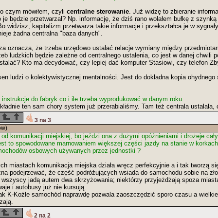
o o czym mówiłem, czyli
centralne sterowanie
. Już widzę to zbieranie informac
 je będzie przetwarzał? Np. informację, że dziś rano wolałem bułkę z szynką
o widzisz, kapitalizm przetwarza takie informacje i przekształca je w sygna
tnieje żadna centralna "baza danych".
dza oznacza, że trzeba urzędowo ustalać relacje wymiany między przedmiota
eb ludzkich będzie zależne od centralnego ustalenia, co jest w danej chwili po
 ustalać? Kto ma decydować, czy lepiej dać komputer Stasiowi, czy telefon Z
sen ludzi o kolektywistycznej mentalności. Jest do dokładna kopia ohydnego
y instrukcje do fabryk co i ile trzeba wyprodukować w danym roku.
ładnie ten sam chory system już przerabialiśmy. Tam też centrala ustalała, c
3 na 3
ów)
od komunikacji miejskiej, bo jeździ ona z dużymi opóźnieniami i drożeje cał
jest to spowodowane marnowaniem większej części jazdy na stanie w korka
mochodów osbowych używanych przez jednostki ?
h miastach komunikacja miejska działa wręcz perfekcyjnie a i tak tworzą się
na podejrzewać, że część podróżujących wsiada do samochodu sobie na złoś
 wszyscy jadą autem dwa skrzyżowania; niektórzy przyjeżdżają spoza miasta
aje i autobusy już nie kursują.
ak K-Koźle samochód naprawdę pozwala zaoszczędzić sporo czasu a wielkie
zają.
2 na 2