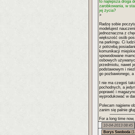
to najlepsza droga 
zarobkowania, w sta
jej życia?
>
Radzę sobie poczyta
modelujest nauczeni
jednoznaczna z chęc
większość osób pos
na parkingu. Ci lud
z potrzebą posiadan
komunikacji miejskie
spowodowane marnow
osbowych używanych 
przedmiotu, nawet j
podstawowym i niezb
go pozbawionego, a 
I nie ma czegoś taki
pochodnych, a jedyni
poprawić i magazynow
wyprodukować w da
Polecam najpierw ob
zanim się palnie głu
For a long time now,
10-04-2013 08:45
Borys Swoboda
(1