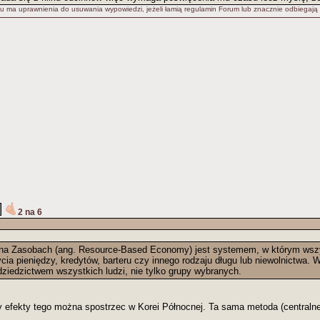
u ma uprawnienia do usuwania wypowiedzi, jeżeli łamią regulamin Forum lub znacznie odbiegają
2 na 6
na Zasobach (ang. Resource-Based Economy) jest systemem, w którym wszys
cia pieniędzy, kredytów, barteru czy innego rodzaju długu lub niewolnictwa.
dziedzictwem wszystkich ludzi, nie tylko grupy wybranych.
ory efekty tego można spostrzec w Korei Północnej. Ta sama metoda (centraln