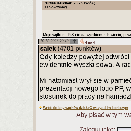
Curtiss Helldiver
(966 punktów)
(zablokowany)
Moje wątki nt. PiS nie są wynikiem zdziwienia, pows
10-10-2016 20:49
4 na 4
salek
(4701 punktów)
Gdy koledzy powyżej odwrócili
ewidentnie wyszła sowa. A racz
Mi natomiast wrył się w pamię
prezentacji nowego logo PP, wł
stosunek do pracy na hamaczk
Wróć do listy wątków działu O wszystkim i o niczym
Aby pisać w tym wą
Zaloguj jako
: