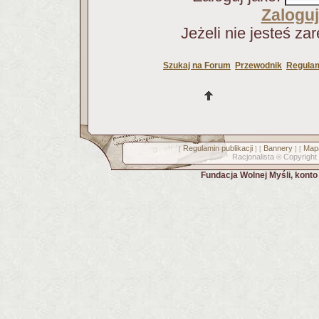
Zaloguj
Jeżeli nie jesteś za
Szukaj na Forum
Przewodnik
Regulam
Regulamin publikacji
Bannery
Mapa
[
] [
] [
Racjonalista
Copyright
©
Fundacja Wolnej Myśli, kont