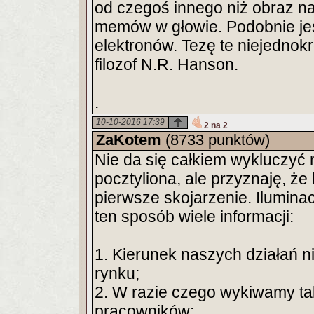
od czegoś innego niż obraz na
memów w głowie. Podobnie jest
elektronów. Tezę te niejednokro
filozof N.R. Hanson.
.
10-10-2016 17:39
2 na 2
ZaKotem
(8733 punktów)
Nie da się całkiem wykluczyć 
pocztyliona, ale przyznaję, że
pierwsze skojarzenie. Ilumina
ten sposób wiele informacji:
1. Kierunek naszych działań n
rynku;
2. W razie czego wykiwamy tak
pracowników;