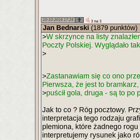
10-10-2016 17:24
3 na 3
Jan Bednarski
(1879 punktów)
>
W skrzynce na listy znalazłe
Poczty Polskiej. Wyglądało tak
>
>
Zastanawiam się co ono prze
Pierwsza, że jest to bramkarz,
>
puścił gola, druga - są to po
Jak to co ? Róg pocztowy. Prz
interpretacja tego rodzaju grafi
plemiona, które żadnego rogu 
interpretujemy rysunek jako ró