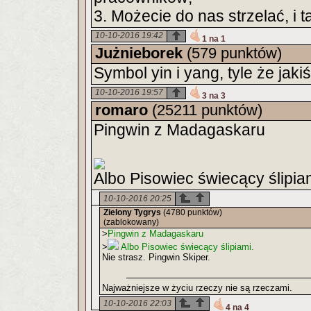
3. Możecie do nas strzelać, i t
10-10-2016 19:42
1 na 1
Jużnieborek
(579 punktów)
Symbol yin i yang, tyle że jaki
10-10-2016 19:57
3 na 3
romaro
(25211 punktów)
Pingwin z Madagaskaru
Albo Pisowiec świecący ślipia
10-10-2016 20:25
Zielony Tygrys
(4780 punktów)
(zablokowany)
>
Pingwin z Madagaskaru
>
Albo Pisowiec świecący ślipiami.
Nie strasz. Pingwin Skiper.
Najważniejsze w życiu rzeczy nie są rzeczami.
10-10-2016 22:03
4 na 4