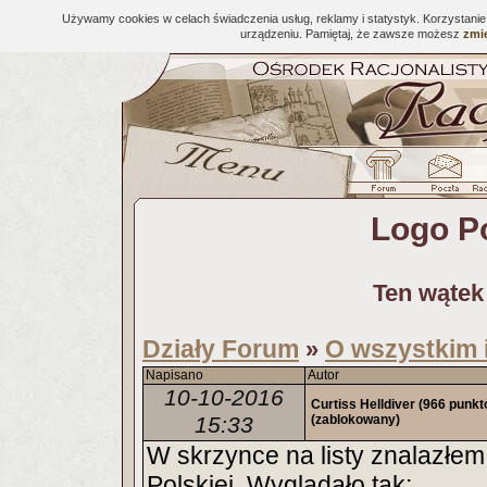
Używamy cookies w celach świadczenia usług, reklamy i statystyk. Korzystani
urządzeniu. Pamiętaj, że zawsze możesz
zmie
Logo Po
Ten wątek
Działy Forum
O wszystkim 
»
Napisano
Autor
10-10-2016
Curtiss Helldiver
(966 punkt
15:33
(zablokowany)
W skrzynce na listy znalazłem
Polskiej. Wyglądało tak: