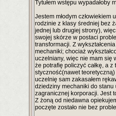
Tytułem wstępu wypadałoby mi
Jestem młodym człowiekiem u
rodzinie z klasy średniej bez
jednej lub drugiej strony), wi
swojej skórze w postaci prob
transformacji. Z wykształceni
mechaniki; chociaż wykształco
uczelniany, więc nie mam się 
że potrafię policzyć całkę, a 
styczność(nawet teoretyczną) 
uczelnię sam zakasałem ręka
dziedziny mechaniki do stanu 
zagranicznej korporacji. Jest 
Z żoną od niedawna opiekujem
poczęte zostało nie bez prob