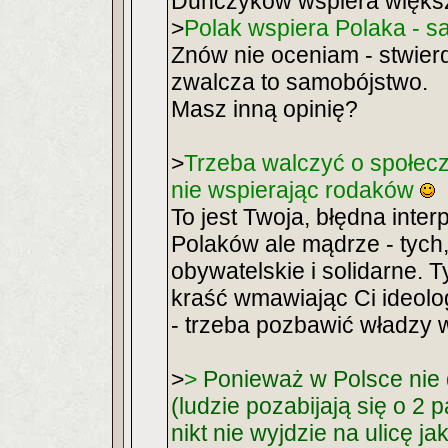
Duńczyków wspiera więks
>
Polak wspiera Polaka - 
Znów nie oceniam - stwierd
zwalcza to samobójstwo.
Masz inną opinię?
>
Trzeba walczyć o społecz
nie wspierając rodaków
To jest Twoja, błędna inte
Polaków ale mądrze - tych
obywatelskie i solidarne. 
kraść wmawiając Ci ideolo
- trzeba pozbawić władzy 
>
>
Ponieważ w Polsce nie 
(ludzie pozabijają się o 2
nikt nie wyjdzie na ulicę j