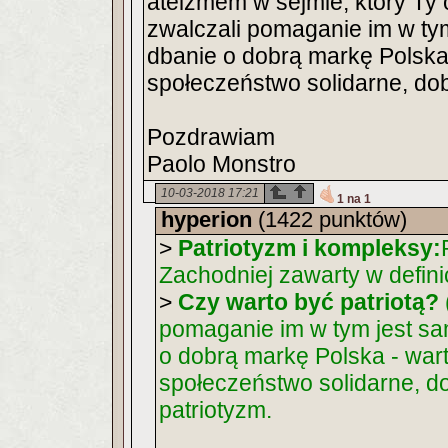
ateizmem w sejmie, który Ty
zwalczali pomaganie im w ty
dbanie o dobrą markę Polska
społeczeństwo solidarne, dob
Pozdrawiam
Paolo Monstro
10-03-2018 17:21
1 na 1
hyperion
(1422 punktów)
>
Patriotyzm i kompleksy:
Zachodniej zawarty w defini
>
Czy warto być patriotą?
pomaganie im w tym jest s
o dobrą markę Polska - war
społeczeństwo solidarne, do
patriotyzm.