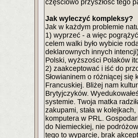
częściowo przyszłość tego p
Jak wyleczyć kompleksy?
Jak w każdym problemie natu
1) wyprzeć - a więc pogrążyć
celem walki było wybicie ro
deklarownych innych intencji)
Polski, wyższości Polaków itd.
2) zaakceptować i iść do prz
Słowianinem o różniącej się 
Francuskiej. Bliżej nam kult
Brytyjczyków. Wyedukowałeś
systemie. Twoja matka radziła 
zakupami, stała w kolejkach, 
komputera w PRL. Gospodark
do Niemieckiej, nie podróżowa
tego to wyparcie, brak akcep