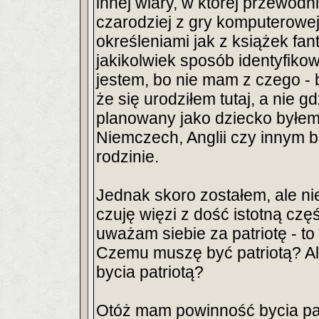
innej wiary, w której przewodn
czarodziej z gry komputerowej 
określeniami jak z książek fa
jakikolwiek sposób identyfiko
jestem, bo nie mam z czego - 
że się urodziłem tutaj, a nie g
planowany jako dziecko byłem)
Niemczech, Anglii czy innym bo
rodzinie.
Jednak skoro zostałem, ale ni
czuję więzi z dość istotną częś
uważam siebie za patriotę - t
Czemu muszę być patriotą? A
bycia patriotą?
Otóż mam powinność bycia pat