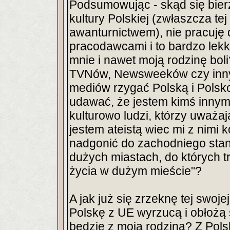
Podsumowując - skąd się bierz
kultury Polskiej (zwłaszcza te
awanturnictwem), nie pracuję 
pracodawcami i to bardzo lek
mnie i nawet moją rodzinę bol
TVNów, Newsweeków czy inny
mediów rzygać Polską i Polsk
udawać, że jestem kimś innym
kulturowo ludzi, którzy uważaj
jestem ateistą wiec mi z nimi 
nadgonić do zachodniego sta
dużych miastach, do których t
życia w dużym mieście"?
A jak już się zrzeknę tej swoje
Polskę z UE wyrzucą i obłożą 
będzie z moją rodziną? Z Pol