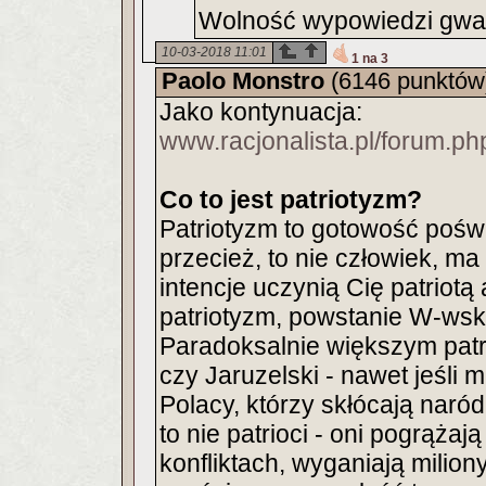
Wolność wypowiedzi gwara
10-03-2018 11:01
1 na 3
Paolo Monstro
(6146 punktów
Jako kontynuacja:
www.racjonalista.pl/forum.
Co to jest patriotyzm?
Patriotyzm to gotowość pośw
przecież, to nie człowiek, m
intencje uczynią Cię patriotą 
patriotyzm, powstanie W-wskie
Paradoksalnie większym patri
czy Jaruzelski - nawet jeśli m
Polacy, którzy skłócają naród
to nie patrioci - oni pogrąża
konfliktach, wyganiają milion