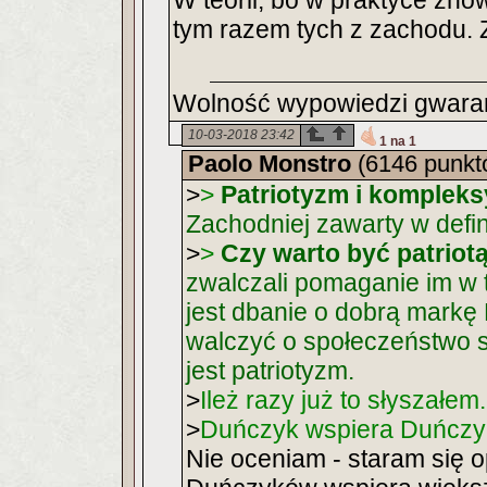
W teorii, bo w praktyce zno
tym razem tych z zachodu. 
Wolność wypowiedzi gwarant
10-03-2018 23:42
1 na 1
Paolo Monstro
(6146 punkt
>
>
Patriotyzm i kompleks
Zachodniej zawarty w defin
>
>
Czy warto być patriot
zwalczali pomaganie im w
jest dbanie o dobrą markę 
walczyć o społeczeństwo s
jest patriotyzm.
>
Ileż razy już to słyszałem.
>
Duńczyk wspiera Duńczyk
Nie oceniam - staram się o