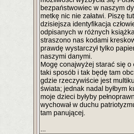
bezpaństwowiec w naszym dys
metkę nic nie załatwi. Piszę t
dzisiejsza identyfikacja człowi
odpisanych w różnych książkach
straszono nas kodami kreskowy
prawdę wystarczył tylko papie
naszymi danymi.
Mogę conajwyżej starać się o
taki sposób i tak będę tam o
gdzie rzeczywiście jest multiku
świata; jednak nadal byłbym 
moje dzieci byłyby pełnoprawn
wychował w duchu patriotyzmu
tam panującej.
...