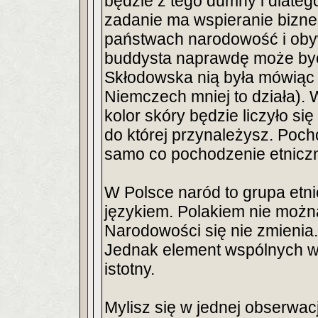
będzie z tego dumny i dlate
zadanie ma wspieranie bizne
państwach narodowość i obyw
buddysta naprawdę może być
Skłodowska nią była mówiąc
Niemczech mniej to działa). W
kolor skóry będzie liczyło si
do której przynależysz. Pocho
samo co pochodzenie etnicz
W Polsce naród to grupa etni
językiem. Polakiem nie można
Narodowości się nie zmienia. 
Jednak element wspólnych war
istotny.
Mylisz się w jednej obserwacj