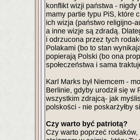
konflikt wizji państwa - nigd
mamy partie typu PiS, które c
ich wizja (państwo religijno-
a inne wizje są zdradą. Dlat
i odrzucona przez tych rodak
Polakami (bo to stan wynikaj
popierają Polski (bo ona pro
społeczeństwa i sama traktuje
Karl Marks był Niemcem - moż
Berlinie, gdyby urodził się w
wszystkim zdrajcą- jak myśl
polskości - nie poskarżyłby 
Czy warto być patriotą?
Czy warto poprzeć rodaków, k