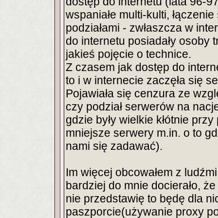
dostęp do internetu (lata 96-97'
wspaniałe multi-kulti, łączeni
podziałami - zwłaszcza w inte
do internetu posiadały osoby tr
jakieś pojęcie o technice.
Z czasem jak dostęp do intern
to i w internecie zaczęła się
Pojawiała się cenzura ze wzgl
czy podział serwerów na nacj
gdzie były wielkie kłótnie prz
mniejsze serwery m.in. o to gdzi
nami się zadawać).
Im więcej obcowałem z ludźmi 
bardziej do mnie docierało, że
nie przedstawię to będę dla ni
paszporcie(używanie proxy po