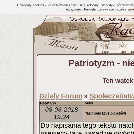
Używamy cookies w celach świadczenia usług, reklamy i statystyk. Korzystani
urządzeniu. Pamiętaj, że zawsze możesz
zmie
Patriotyzm - n
Ten wątek
Działy Forum
Społeczeństwo
»
Napisano
Autor
08-03-2018
fazimodo
(251 punktów)
19:24
Do napisania tego tekstu natc
miesięcy (a w zasadzie dwóch 