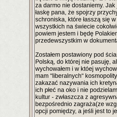
za darmo nie dostaniemy. Jak 
łaskę pana, że spojrzy przych
schroniska, które łasszą się w 
wszystkich na świecie cokolwi
powiem jestem i będę Polaki
przedewszystkim w dokumentac
Zostałem postawiony pod ścian
Polską, do której nie pasuję, a
wychowałem i w któej wychował
mam "liberalnych" kosmopolit
zakazać nazywania ich kretyn
ich płeć na oko i nie podziel
kultur - zwłaszcza z agresywną
bezpośrednio zagraża(ze wzgl
opcji pomiędzy, a jeśli jest to 