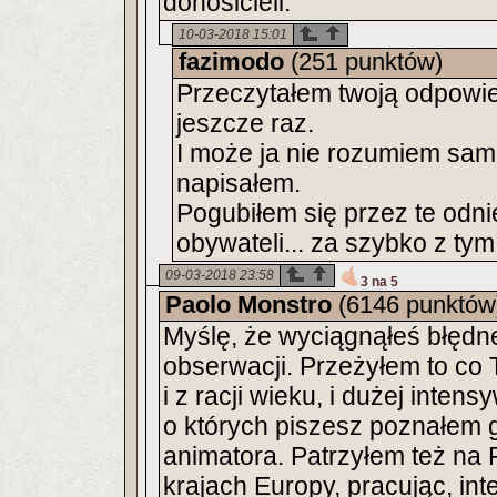
donosicieli.
10-03-2018 15:01
fazimodo
(251 punktów)
Przeczytałem twoją odpowi
jeszcze raz.
I może ja nie rozumiem sam 
napisałem.
Pogubiłem się przez te odni
obywateli... za szybko z t
09-03-2018 23:58
3 na 5
Paolo Monstro
(6146 punktów
Myślę, że wyciągnąłeś błędne
obserwacji. Przeżyłem to co 
i z racji wieku, i dużej inten
o których piszesz poznałem gł
animatora. Patrzyłem też na 
krajach Europy, pracując, int