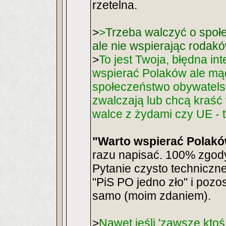
rzetelna.
>
>
Trzeba walczyć o społ
ale nie wspierając rodak
>
To jest Twoja, błędna in
wspierać Polaków ale mąd
społeczeństwo obywatelski
zwalczają lub chcą kraść
walce z żydami czy UE - 
"Warto wspierać Polakó
razu napisać. 100% zgod
Pytanie czysto techniczn
"PiS PO jedno zło" i pozos
samo (moim zdaniem).
>
Nawet jeśli 'zawsze ktoś