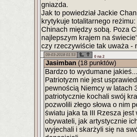
gniazda.
Jak to powiedział Jackie Cha
krytykuje totalitarnego reżim
Chinach między sobą. Poza C
najlepszym krajem na świecie"
czy rzeczywiście tak uważa - n
09-03-2018 01:53
0 na 2
Jasimban
(18 punktów)
Bardzo to wydumane jakieś..
Patriotyzm nie jest usprawied
pewnością Niemcy w latach 30
patriotycznie kochali swój kr
pozwolili złego słowa o nim 
światu jaka ta III Rzesza jes
obywateli, jak artystycznie i
wyjechali i skarżyli się na sw