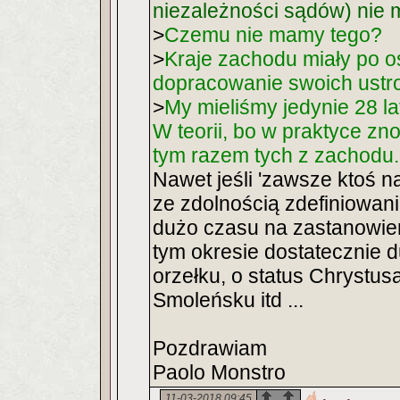
niezależności sądów) nie
>
Czemu nie mamy tego?
>
Kraje zachodu miały po os
dopracowanie swoich ustr
>
My mieliśmy jedynie 28 la
W teorii, bo w praktyce zn
tym razem tych z zachodu.
Nawet jeśli 'zawsze ktoś n
ze zdolnością zdefiniowania
dużo czasu na zastanowien
tym okresie dostatecznie du
orzełku, o status Chrystus
Smoleńsku itd ...
Pozdrawiam
Paolo Monstro
11-03-2018 09:45