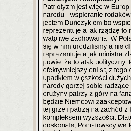
Patriotyzm jest więc w Europi
narodu - wspieranie rodaków
jestem Duńczykiem bo wspie
reprezentuje a jak rządzę to
wątpliwe zachowania. W Polsc
się w nim urodziliśmy a nie d
reprezentuje a jak ministra z
powie, że to atak polityczny
efektywniejszy oni są z tego
upadkiem więszkości dużych 
narody gorzej sobie radzące 
drużyny patrzy z góry na fan
będzie Niemcowi zaakceptowa
tej grze i patrzą na zachód 
kompleksem wyższości. Dlate
doskonale, Poniatowscy we F