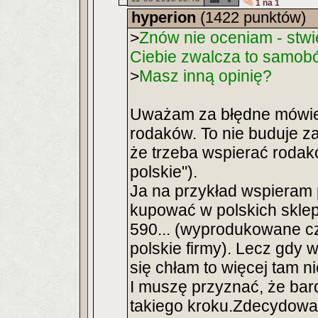
1 na 1
hyperion
(1422 punktów)
>
Znów nie oceniam - stwi
Ciebie zwalcza to samobó
>
Masz inną opinię?
Uważam za błędne mówien
rodaków. To nie buduje z
że trzeba wspierać rodakó
polskie").
Ja na przykład wspieram 
kupować w polskich sklep
590... (wyprodukowane c
polskie firmy). Lecz gdy 
się chłam to więcej tam n
I muszę przyznać, że ba
takiego kroku.Zdecydowan