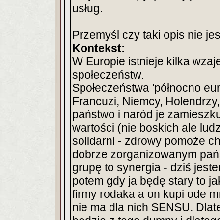
usług.
Przemyśl czy taki opis nie je
Kontekst:
W Europie istnieje kilka wza
społeczeństw.
Społeczeństwa 'północno euro
Francuzi, Niemcy, Holendrzy,
państwo i naród je zamieszku
wartości (nie boskich ale lud
solidarni - zdrowy pomoże c
dobrze zorganizowanym państw
grupę to synergia - dziś jes
potem gdy ja będę stary to j
firmy rodaka a on kupi ode mn
nie ma dla nich SENSU. Dlat