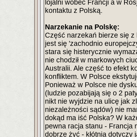
lojalni wobec Francji a w Ros
kontaktu z Polską.
Narzekanie na Polskę:
Część narzekań bierze się z
jest się 'zachodnio europejc
stara się histerycznie wyma
nie chodził w markowych ciuc
Australii. Ale część to efekt k
konfliktem. W Polsce ekstytuj
Ponieważ w Polsce nie dysku
(ludzie pozabijają się o 2 p
nikt nie wyjdzie na ulicę jak
niezależności sądów) nie m
dokąd ma iść Polska? W każd
pewna racja stanu - Francja
dobrze żyć - kłótnia dotyczy 