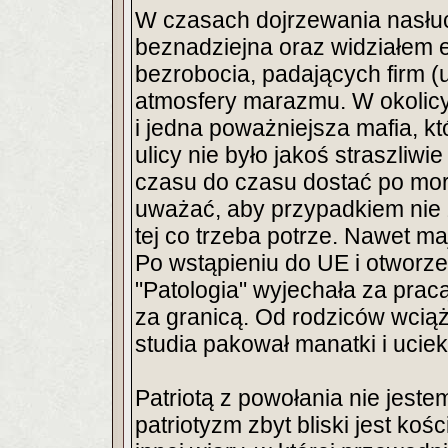
W czasach dojrzewania nasłuc
beznadziejna oraz widziałem e
bezrobocia, padających firm (u
atmosfery marazmu. W okolicy
i jedna poważniejsza mafia, k
ulicy nie było jakoś straszliw
czasu do czasu dostać po mord
uważać, aby przypadkiem nie z
tej co trzeba potrze. Nawet ma
Po wstąpieniu do UE i otworze
"Patologia" wyjechała za pracą
za granicą. Od rodziców wciąż
studia pakował manatki i uciek
Patriotą z powołania nie jestem
patriotyzm zbyt bliski jest koś