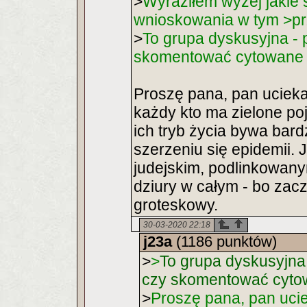
>
Wyraziłem wyżej jakie 
wnioskowania w tym >p
>
To grupa dyskusyjna - 
skomentować cytowane 
Proszę pana, pan ucie
każdy kto ma zielone po
ich tryb życia bywa bardz
szerzeniu się epidemii. J
judejskim, podlinkowanym
dziury w całym - bo zac
groteskowy.
30-03-2020 22:18
j23a
(1186 punktów)
>
>
To grupa dyskusyjna
czy skomentować cyto
>
Proszę pana, pan uc