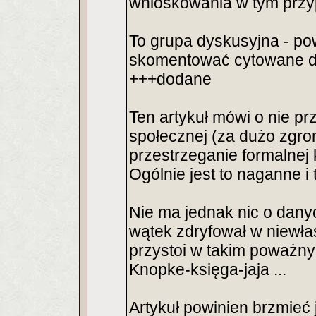
wnioskowania w tym przy
To grupa dyskusyjna - po
skomentować cytowane d
+++dodane
Ten artykuł mówi o nie p
społecznej (za dużo zgr
przestrzeganie formalnej k
Ogólnie jest to naganne i t
Nie ma jednak nic o dany
wątek zdryfował w niewłaś
przystoi w takim poważny
Knopke-księga-jaja ...
Artykuł powinien brzmieć