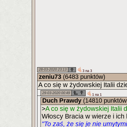
28-03-2020 23:13
3 na 3
zeniu73
(6483 punktów)
A co się w żydowskiej Italii dzie
29-03-2020 00:49
1 na 1
Duch Prawdy
(14810 punktów
>
A co się w żydowskiej Italii d
Włoscy Bracia w wierze i ich 
"To zaś, że się je nie umytym