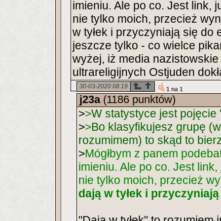
imieniu. Ale po co. Jest link, j
nie tylko moich, przecież wyni
w tyłek i przyczyniają się 
jeszcze tylko - co wielce pik
wyżej, iż media nazistowskie
ultrareligijnych Ostjuden dok
30-03-2020 08:19
1 na 1
j23a
(1186 punktów)
>
>
W statystyce jest pojęci
>
>
Bo klasyfikujesz grupę (
rozumimem) to skąd to bier
>
Mógłbym z panem podebat
imieniu. Ale po co. Jest link, 
nie tylko moich, przecież wy
dają w tyłek i przyczyniaj
"Dają w tyłek" to rozumiem 