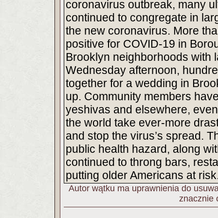
coronavirus outbreak, many u
continued to congregate in lar
the new coronavirus. More tha
positive for COVID-19 in Bor
Brooklyn neighborhoods with l
Wednesday afternoon, hundred
together for a wedding in Brook
up. Community members have 
yeshivas and elsewhere, even
the world take ever-more drast
and stop the virus’s spread. T
public health hazard, along w
continued to throng bars, res
putting older Americans at risk
Autor wątku ma uprawnienia do usuwan
znacznie 