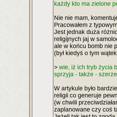
każdy kto ma zielone p
Nie nie mam, komentuje 
Pracowałem z typowym Ż
Jest jednak duża różni
religijnych jaj w samo
ale w końcu bomb nie po
(był kiedyś o tym wątek
>
wie, iż ich tryb życia
sprzyja - także - szerze
W artykule było bardzie
religii co generuje pe
(w chwili przeciwdziała
zaplanowane czy coś tak
Jeżeli tak jest to zgoda