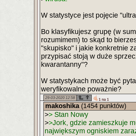
W statystyce jest pojęcie "ul
Bo klasyfikujesz grupę (w sum
rozumimem) to skąd to bierzesz
"skupisko" i jakie konkretnie 
przypisać stoją w duże sprze
kwarantanny"?
W statystykach może być pyta
weryfikowalne poważnie?
29-03-2020 12:58
1 na 1
makoshika
(1454 punktów)
>
>
Stan Nowy
>
>
Jork, gdzie zamieszkuje m
największym ogniskiem zaraz