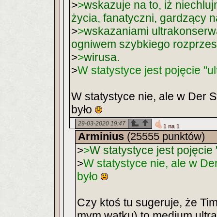
>
>
wskazuje na to, iż niechlu
życia, fanatyczni, gardzący
>
>
wskazaniami ultrakonserw
ogniwem szybkiego rozprzest
>
>
wirusa.
>
W statystyce jest pojęcie "
W statystyce nie, ale w Der 
było
29-03-2020 19:47
1 na 1
Arminius
(25555 punktów)
>
>
W statystyce jest pojęci
>
W statystyce nie, ale w De
było
Czy ktoś tu sugeruje, że Time
mym wątku) to medium ultran