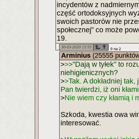
incydentów z nadmierny
część ortodoksyjnych wy
swoich pastorów nie prz
społecznej" co może pow
19.
30-03-2020 15:55
0 na 2
Arminius
(25555 punktów
>
>
>
"Dają w tyłek" to ro
niehigienicznych?
>
>
Tak. A dokładniej tak, 
Pan twierdzi, iż oni kła
>
Nie wiem czy kłamią i m
Szkoda, kwestia owa wi
interesować.