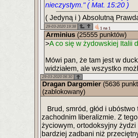
nieczystym." ( Mat. 15:20 )
( Jedyną i ) Absolutną Prawdą
29-03-2020 19:38
1 na 1
Arminius
(25555 punktów)
>
A co się w żydowskiej Italii d
Mówi pan, że tam jest w duck
widziałem, ale wszystko możl
29-03-2020 06:30
Dragan Dargomier
(5636 punk
(zablokowany)
Brud, smród, głód i ubóstwo 
zachodnim liberalizmie. Z teg
życiowym, ortodoksyjny żydzi 
bardziej zadbani niż przecięt