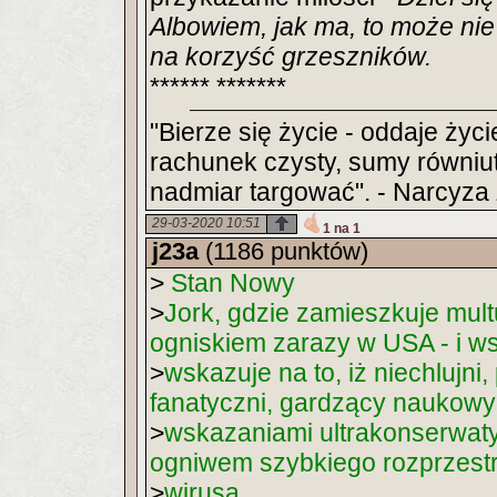
Albowiem, jak ma, to może nie 
na korzyść grzeszników.
****** *******
"Bierze się życie - oddaje życi
rachunek czysty, sumy równiut
nadmiar targować". - Narcyz
29-03-2020 10:51
1 na 1
j23a
(1186 punktów)
>
Stan Nowy
>
Jork, gdzie zamieszkuje mul
ogniskiem zarazy w USA - i w
>
wskazuje na to, iż niechlujni
fanatyczni, gardzący naukow
>
wskazaniami ultrakonserwat
ogniwem szybkiego rozprzestr
>
wirusa.