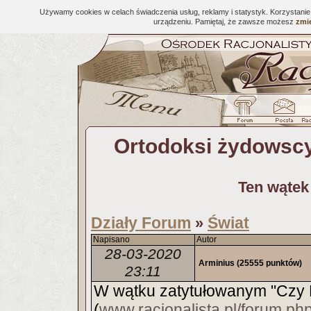
Używamy cookies w celach świadczenia usług, reklamy i statystyk. Korzystani
urządzeniu. Pamiętaj, że zawsze możesz
zmie
Ortodoksi żydowscy
Ten wątek
Działy Forum
Świat
»
Napisano
Autor
28-03-2020
Arminius
(25555 punktów)
23:11
W wątku zatytułowanym "Czy H
(
www.racjonalista.pl/forum.ph