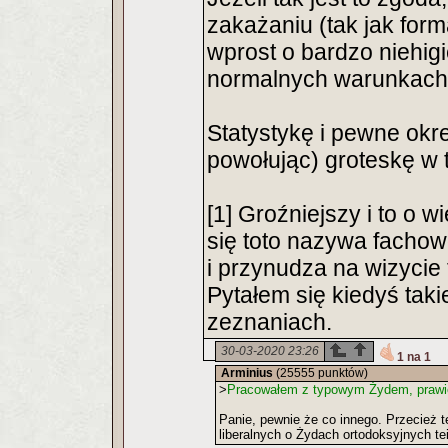
zakażaniu (tak jak for
wprost o bardzo niehigi
normalnych warunkach
Statystykę i pewne okr
powołując) groteskę w
[1] Groźniejszy i to o w
się toto nazywa fachowo
i przynudza na wizycie 
Pytałem się kiedyś takie
zeznaniach.
30-03-2020 23:26
1 na 1
Arminius
(25555 punktów)
>
Pracowałem z typowym Żydem, prawie 
Panie, pewnie że co innego. Przecież te
liberalnych o Żydach ortodoksyjnych tei