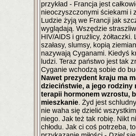
przykład - Francja jest całkow
nieoczyszczonymi ściekami i
Ludzie żyją we Francji jak szcz
wyglądają. Wszędzie straszliw
HIV/AIDS i gruźlicy, żółtaczki
szałasy, slumsy, kopią ziemian
nazywają Cyganami. Kiedyś kr
ludzi. Teraz państwo jest tak 
Cyganie wchodzą sobie do bud
Nawet prezydent kraju ma ma
dzieciństwie, a jego rodziny
terapii hormonem wzrostu, bo 
mieszkanie
. Żyd jest schludn
nie waha się dzielić wszystkim
niego. Jak też tak robię. Nikt
chłodu. Jak ci coś potrzeba, to
przykazanie miłości -
Dziel si