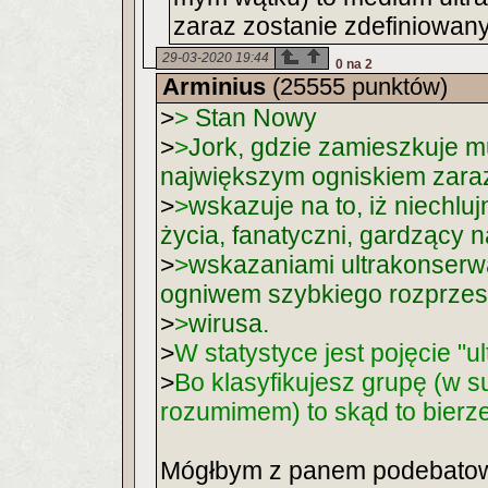
zaraz zostanie zdefiniowan
29-03-2020 19:44
0 na 2
Arminius
(25555 punktów)
>
>
Stan Nowy
>
>
Jork, gdzie zamieszkuje m
największym ogniskiem zaraz
>
>
wskazuje na to, iż niechlu
życia, fanatyczni, gardzący
>
>
wskazaniami ultrakonserw
ogniwem szybkiego rozprzest
>
>
wirusa.
>
W statystyce jest pojęcie "
>
Bo klasyfikujesz grupę (w s
rozumimem) to skąd to bierz
Mógłbym z panem podebatow