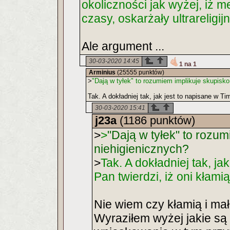
okoliczności jak wyżej, iż 
czasy, oskarżały ultrareligi
Ale argument ...
30-03-2020 14:45
1 na 1
Arminius
(25555 punktów)
>
"Dają w tyłek" to rozumiem implikuje skupisko
Tak. A dokładniej tak, jak jest to napisane w Ti
30-03-2020 15:41
j23a
(1186 punktów)
>
>
"Dają w tyłek" to rozum
niehigienicznych?
>
Tak. A dokładniej tak, ja
Pan twierdzi, iż oni kłami
Nie wiem czy kłamią i mał
Wyraziłem wyżej jakie są