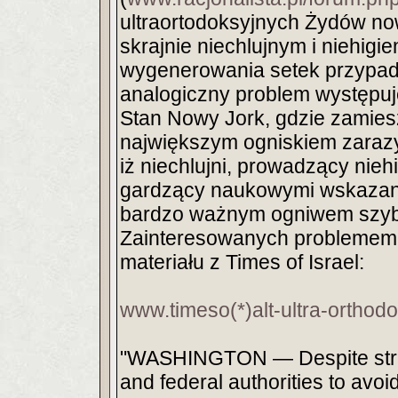
ultraortodoksyjnych Żydów now
skrajnie niechlujnym i niehigi
wygenerowania setek przypadkó
analogiczny problem występuj
Stan Nowy Jork, gdzie zamies
największym ogniskiem zarazy
iż niechlujni, prowadzący niehi
gardzący naukowymi wskazani
bardzo ważnym ogniwem szybki
Zainteresowanych problemem 
materiału z Times of Israel:
www.timeso(*)alt-ultra-orthodo
"WASHINGTON — Despite strenu
and federal authorities to avoi