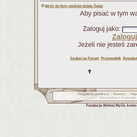
Wróć do listy wątków działu Świat
Aby pisać w tym wą
Zaloguj jako
:
Zaloguj
Jeżeli nie jesteś za
Szukaj na Forum
Przewodnik
Regulam
Regulamin publikacji
Bannery
Mapa
[
] [
] [
Racjonalista
Copyright
©
Fundacja Wolnej Myśli, kont